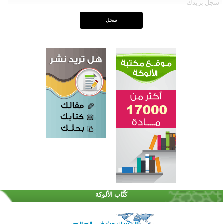
اختتام الدورة التاسعة لمسابقة حفظ وتلاوة القرآن الكريم في أزناكاييف
تيسليتش تختتم برنامجا تعليميا لتعزيز القيم وبناء الشخصية للشباب المسلمين
كُتَّاب الألوكة
اختتام منافسات قرآنية متميزة في بنغلاديش بمشاركة 3000 متسابق
أكثر من 400 طالب يشاركون في مسابقة المعلومات الإسلامية بأستراليا