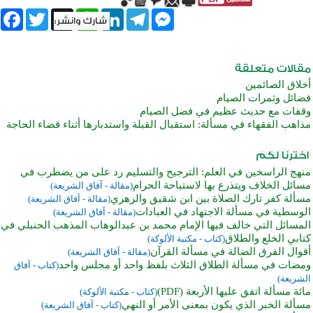
book
Twitter
WhatsApp
X
LinkedIn
Telegram
Messenger
أخلاق الصائمين
فضائل وثمرات الصيام
وقفات مع حديث عظيم في فضل الصيام
مذاهب الفقهاء في مسألة: استقبال القبلة واستدبارها أثناء قضاء الحاجة
منهج الراسخين في العلم: الترجيح والتسليم رد على من يضطرب في
مسائل الخلاف ويتذرع بها لاستباحة الحرام
(مقالة - آفاق الشريعة)
مسألة كفر تارك الصلاة بين ابن شقيق والزهري
(مقالة - آفاق الشريعة)
الوسطية في مسألة الاجتهاد في العبادات
(مقالة - آفاق الشريعة)
المسائل التي خالف فيها الإمام محمد بن عبدالوهاب المذهب الحنبلي في
كتابي الخلع والطلاق
(كتاب - مكتبة الألوكة)
أقوال الفرق الضالة في مسألة القرآن
(مقالة - آفاق الشريعة)
ومضات في مسألة الطلاق الثلاث بلفظ واحد أو مجلس واحد
(كتاب - آفاق
الشريعة)
مائة مسألة اتفق عليها الأربعة (PDF)
(كتاب - مكتبة الألوكة)
مسألة الخبر الذي يكون بمعنى الأمر أو النهي
(كتاب - آفاق الشريعة)