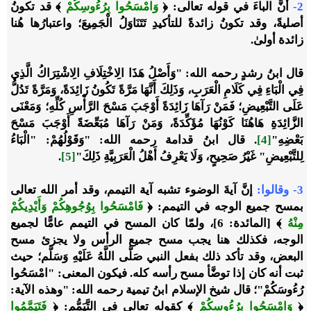
2-
أنَّ الباءَ في قوله تعالى: ﴿
وَامْسَحُوا بِرُءُوسِكُمْ
﴾ قد تكونُ
أصليةً، وقد تكونُ زائدةً للتأكيدِ تَتَنَاوَلُ الْجَمِيعَ؛ واعتبارُها هُنا
زائدة أولىٰ.
قال ابنُ رشدٍ رحمه الله: "وَأَصْلُ هَذَا الِاخْتِلَافِ الِاشْتِرَاكُ الَّذِي
فِي الْبَاءِ فِي كَلَامِ الْعَرَبِ، وَذَلِكَ أَنَّهَا مَرَّةً تَكُونُ زَائِدَةً، وَمَرَّةً تَدُلُّ
عَلَى التَّبْعِيضِ؛ فَمَنْ رَآهَا زَائِدَةً أَوْجَبَ مَسْحَ الرَّأْسِ كُلِّهِ؛ وَمَعْنَى
الزَّائِدَةِ هَاهُنَا كَوْنُهَا مُؤَكِّدَةً، وَمَنْ رَآهَا مُبَعِّضَةً أَوْجَبَ مَسْحَ
بَعْضِهِ"
[4]
. قال ابنُ قدامة رحمه الله: "وَقَوْلُهُمْ: "الْبَاءُ
لِلتَّبْعِيضِ" غَيْرُ صَحِيحٍ، وَلَا يَعْرِفُ أَهْلُ الْعَرَبِيَّةِ ذَلِكَ"
[5]
.
3-
وقالوا
:
إنَّ آيةَ الوضوء تشبه آية التيمم، وقد أمر الله تعالى
بمسح جميع الوجه في التيمم: ﴿
فَامْسَحُوا بِوُجُوهِكُمْ وَأَيْدِيكُمْ
مِنْهُ
﴾ [المائدة: 6]، ولمّا كان المسح في التيمم عامًّا لجميع
الوجه، فكذلك هنا يجب مسح جميع الرأس ولا يجزئ مسح
البعض، وقد تأكد ذلك بفعل النبي صَلَّى اللَّهُ عَلَيْهِ وَسَلَّم؛ حيث
ثبت أنه كان إذا توضَّأ مسح رأسه كله.
فيكون المعنى
: "امْسَحُوا
رُءُوسَكُمْ"؛ قال شيخ الإسلام ابنُ تيمية رحمه الله: "وهذه الآية:
﴿
وَامْسَحُوا بِرُءُوسِكُمْ
﴾ كقوله تعالى فِي التَّيَمُّمِ: ﴿
فَتَيَمَّمُوا