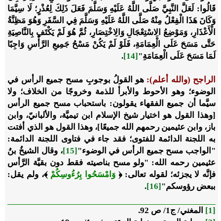
قَالُوا: لَعَلَّ النَّبِيَّ صَلَّى اللَّهُ عَلَيْهِ وَسَلَّمَ فَعَلَ ذَلِكَ لِعُذْرٍ؛ لَا سِيَّمَا
وَكَانَ هَذَا الْفِعْلُ مِنْهُ صَلَّى اللَّهُ عَلَيْهِ وَسَلَّمَ فِي السَّفَرِ وَهُوَ مَظِنَّةُ
الْأَعْذَارِ، وَمَوْضِعُ الِاسْتِعْجَالِ وَالِاخْتِصَارِ، ثُمَّ هُوَ لَمْ يَكْتَفِ بِالنَّاصِيَةِ
حَتَّى مَسَحَ عَلَى الْعِمَامَةِ، فَلَوْ لَمْ يَكُنْ مَسْحُ جَمِيعِ الرَّأْسِ وَاجِبًا
لَمَا مَسَحَ عَلَى الْعِمَامَةِ"
[14]
.
الراجح
(
والله أعلم
)
:
هو القولُ بوجوبِ مسح جميع الرأس في
الوضوء؛ وهو الأحوط والأبرأ للذمة وخروجًا من الخلاف؛ ولا
سيَّما أن جميع الفقهاء يقولون: باستحباب مسح جميع الرأس
[وهذا القول هو اختيار شيخ الإسلام ابن تيميَّة، والألبانيّ، وابن
باز، وابن عثيمين رحمهم الله جميعًا]، وهذا القول هو الذي أفتت
به اللجنة الدائمة للفتوى؛ فقد جاء في فتاوى اللجنة الدائمة:
"الواجب مسح جميع الرأس في الوضوء"
[15]
، وقال الشيخُ بنُ
عثيمين رحمه الله: "ولو مسح بناصيته فقط دون بقيَّة الرَّأس
فإنَّه لا يجزئه؛ لقوله تعالى: ﴿
وَامْسَحُوا بِرُءُوسِكُمْ
﴾، ولم يقل:
ببعض رؤوسكم"
[16]
.
[1]
المغني/ ج1/ ص 92.