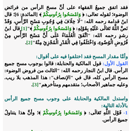
فقد اتفق جميعُ الفقهاء على أنَّ مسحَ الرأس من فرائض
الوضوء؛ لقوله تعالى: ﴿
وَامْسَحُوا بِرُءُوسِكُمْ
﴾ [المائدة: 6]؛ قال
ابنُ قدامة رحمه الله: "لَا خِلَافَ فِي وُجُوبِ مَسْحِ الرَّأْسِ، وَقَدْ
نَصَّ اللَّهُ تَعَالَى عَلَيْهِ بِقَوْلِهِ: ﴿
وَامْسَحُوا بِرُءُوسِكُمْ
﴾"
[1]
قال ابنُ
رشدٍ رحمه الله: "اتَّفَقَ الْعُلَمَاءُ عَلَى أَنَّ مَسْحَ الرَّأْسِ مِنْ
فُرُوضِ الْوُضُوءِ، وَاخْتَلَفُوا فِي الْقَدْرِ الْمُجْزِئِ مِنْهُ"
[2]
.
وأمَّا مقدار المسح فقد اختلفوا فيه على أقوال
:
القول الأول
:
قول المالكية والحنابلة: قالوا بوجوب مسح جميع
الرأس. قال ابنُ النجار رحمه الله: "الثالث من فروض الوضوء:
‌مسح ‌الرأس ‌كله، قال في "الإنصاف": هذا المذهب بلا ريب.
وعليه جماهير الأصحاب؛ متقدمهم ومتأخرهم"
[3]
.
واستدل المالكية والحنابلة
على وجوب مسح جميع الرأس
بالأدلة التالية
:
1-
قَوْل اللَّهِ تَعَالَى: ﴿
وَامْسَحُوا بِرُءُوسِكُمْ
﴾؛ وأنَّ هذا يتناولُ
جميعَ الرأس.