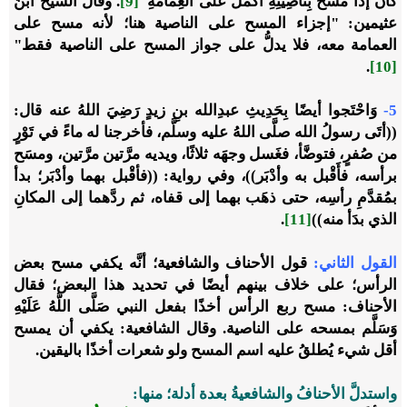
كَانَ إذَا مَسَحَ بِنَاصِيَتِهِ أَكْمَلَ عَلَى الْعِمَامَةِ"
[9]
. وقال الشيخُ ابنُ
عثيمين: "إجزاء المسح على الناصية هنا؛ لأنه مسح على
العمامة معه، فلا يدلُّ على جواز المسح على الناصية فقط"
.
[10]
5-
وَاحْتَجوا أيضًا بِحَدِيثِ عبدِالله بنِ زيدٍ رَضِيَ اللهُ عنه قال:
((أتَى رسولُ الله صلَّى اللهُ عليه وسلَّم، فأخرجنا له ماءً في تَوْرٍ
من صُفرٍ، فتوضَّأ، فغَسل وجهَه ثلاثًا، ويديه مرَّتين مرَّتين، ومسَح
برأسه، فأَقْبل به وأدْبَر))، وفي رواية: ((فأقْبل بهما وأدْبَر؛ بدأ
بمُقدَّمِ رأسِه، حتى ذهَب بهما إلى قفاه، ثم ردَّهما إلى المكانِ
الذي بدَأ منه))
[11]
.
القول الثاني
:
قول الأحناف والشافعية؛ أنَّه يكفي مسح بعض
الرأس؛ على خلاف بينهم أيضًا في تحديد هذا البعض؛ فقال
الأحناف: مسح ربع الرأس أخذًا بفعل النبي صَلَّى اللَّهُ عَلَيْهِ
وَسَلَّم بمسحه على الناصية. وقال الشافعية: يكفي أن يمسح
أقل شيء يُطلقُ عليه اسم المسح ولو شعرات أخذًا باليقين.
واستدلَّ الأحنافُ والشافعيةُ
بعدة أدلة؛ منها
: