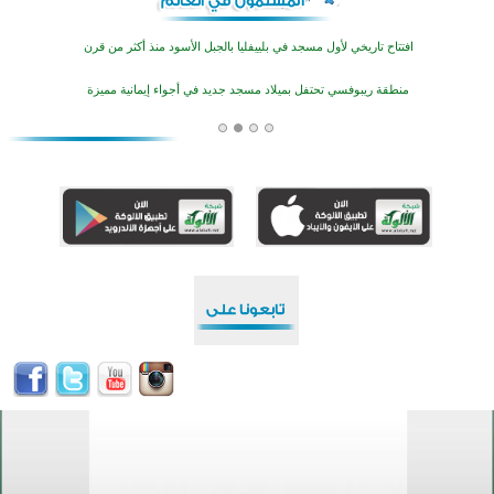
افتتاح تاريخي لأول مسجد في بلييفليا بالجبل الأسود منذ أكثر من قرن
منطقة ريبوفسي تحتفل بميلاد مسجد جديد في أجواء إيمانية مميزة
أكبر مشروع إسلامي في ريف أستراليا يفتتح أبوابه بعد سنوات من العمل والعطاء
القرآن والتربية في صدارة البرامج الصيفية للمسلمين في بينزا وساراتوف وموردوفيا هذا العام
اختتام الدورة التاسعة لمسابقة حفظ وتلاوة القرآن الكريم في أزناكاييف
تيسليتش تختتم برنامجا تعليميا لتعزيز القيم وبناء الشخصية للشباب المسلمين
اختتام منافسات قرآنية متميزة في بنغلاديش بمشاركة 3000 متسابق
أكثر من 400 طالب يشاركون في مسابقة المعلومات الإسلامية بأستراليا