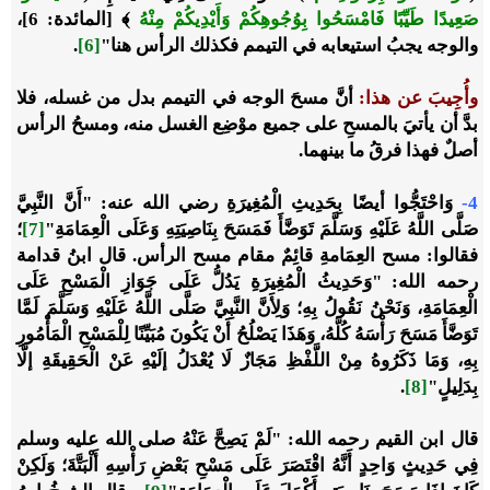
صَعِيدًا طَيِّبًا فَامْسَحُوا بِوُجُوهِكُمْ وَأَيْدِيكُمْ مِنْهُ
﴾ [المائدة: 6]،
والوجه يجبُ استيعابه في التيمم فكذلك الرأس هنا"
[6]
.
وأُجِيبَ عن هذا
:
أنَّ مسحَ الوجه في التيمم بدل من غسله، فلا
بدَّ أن يأتيَ بالمسحِ على جميع موْضِع الغسل منه، ومسحُ الرأس
أصلٌ فهذا فرقُ ما بينهما.
4-
وَاحْتَجُّوا أيضًا بِحَدِيثِ الْمُغِيرَةِ رضي الله عنه: "أَنَّ النَّبِيَّ
صَلَّى اللَّهُ عَلَيْهِ وَسَلَّمَ تَوَضَّأَ فَمَسَحَ بِنَاصِيَتِهِ وَعَلَى الْعِمَامَةِ"
[7]
؛
فقالوا
: مسح العِمَامةِ قائِمٌ مقام مسح الرأس. قال ابنُ قدامة
رحمه الله: "وَحَدِيثُ الْمُغِيرَةِ يَدُلُّ عَلَى جَوَازِ الْمَسْحِ عَلَى
الْعِمَامَةِ، وَنَحْنُ نَقُولُ بِهِ؛ وَلِأَنَّ النَّبِيَّ صَلَّى اللَّهُ عَلَيْهِ وَسَلَّمَ لَمَّا
تَوَضَّأَ مَسَحَ رَأْسَهُ كُلَّهُ، وَهَذَا يَصْلُحُ أَنْ يَكُونَ مُبَيِّنًا لِلْمَسْحِ الْمَأْمُورِ
بِهِ، وَمَا ذَكَرُوهُ مِنْ اللَّفْظِ مَجَازٌ لَا يُعْدَلُ إلَيْهِ عَنْ الْحَقِيقَةِ إلَّا
بِدَلِيلٍ"
[8]
.
قال ابن القيم رحمه الله: "لَمْ يَصِحَّ عَنْهُ صلى الله عليه وسلم
فِي حَدِيثٍ وَاحِدٍ أَنَّهُ اقْتَصَرَ عَلَى مَسْحِ بَعْضِ رَأْسِهِ أَلْبَتَّةَ؛ وَلَكِنْ