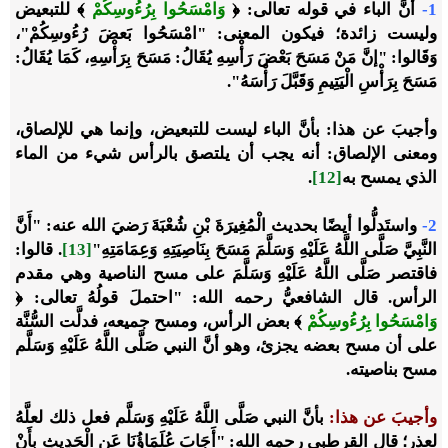
1-
أنَّ الباء في قوله تعالى: ﴿
وَامْسَحُوا بِرُءُوسِكُمْ
﴾ للتبعيض
وليست زائدة؛ فيكون المعنى: "امْسَحُوا بَعضَ رُءُوسِكُمْ"،
وَقَالوا: "إنَّ مَنْ مَسَحَ بَعْضَ رَأْسِهِ يُقَالُ: مَسَحَ بِرَأْسِهِ، كَمَا يُقَالُ:
مَسَحَ بِرَأْسِ الْيَتِيمِ وَقَبَّلَ رَأْسَهُ".
وأجيبَ عن هذا
: بأنَّ الباء ليست للتبعيض، وإنما هي للإلصاق،
ومعنى الإلصاق: أنه يجب أن يلتصق بالرأس شيء من الماء
الذي يمسح به
[12]
.
2-
واستَدلُّوا أيضًا بحديث الْمُغِيرَةَ بْنِ شُعْبَةَ رَضيَ الله عنه: "أَنَّ
النَّبِيَّ صَلَّى اللَّهُ عَلَيْهِ وَسَلَّمَ مَسَحَ بِنَاصِيَتِهِ وَعِمَامَتِهِ"
[13]
. قالوا:
فاقتصر صَلَّى اللَّهُ عَلَيْهِ وَسَلَّمَ على مسح الناصية وهي مقدم
الرأس. قال الشافعيُّ رحمه الله: "احتملَ قولُهُ تعالى: ﴿
وَامْسَحُوا بِرُءُوسِكُمْ
﴾ بعض الرأس، ومسح جميعه، فدلَّت السُّنَّة
على أن مسح بعضه يجزئ، وهو أنَّ النبي صَلَّى اللَّهُ عَلَيْهِ وَسَلَّم
مسح بناصيته.
وأجيبَ عن هذا
:
بأنَّ النبي صَلَّى اللَّهُ عَلَيْهِ وَسَلَّم فعل ذلك لعلَّهُ
لعذر؛ قال القرطبي رحمه الله: "أَجَابَ عُلَمَاؤُنَا عَنِ الْحَدِيثِ بِأَنْ