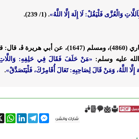
لَّاتِ وَالْعُزَّى فَلْيَقُلْ: لَا إِلَهَ إلَّا اللَّهُ
»
. (1/ 239).
أخرجه البخاري (4860)، ومسلم (1647)، عن أبي هريرة
الله عليه وسلم:
«
مَنْ حَلَفَ فَقَالَ فِي حَلِفِهِ: وَاللَّاتِ
َهَ إِلَّا اللَّهُ، وَمَنْ قَالَ لِصَاحِبِهِ: تَعَالَ أُقَامِرْكَ، فَلْيَتَصَدَّقْ
»
.
tsApp
X
LinkedIn
Telegram
Messenger