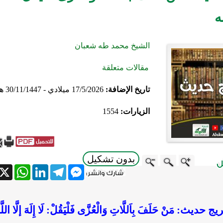
ه
الشيخ محمد طه شعبان
مقالات متعلقة
تاريخ الإضافة:
17/5/2026 ميلادي - 30/11/1447 هجري
الزيارات:
1554
بدون تشكيل
atsApp
X
LinkedIn
Telegram
Messenger
يج حديث:
مَنْ حَلَفَ بِاَللَّاتِ وَالْعُزَّى فَلْيَقُلْ: لَا إِلَهَ إلَّا اللَّه