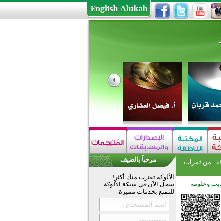
مرحباً بالضيف
فد
من ثمرات
الألوكة تقترب منك أكثر!
يث وعلومه
سجل الآن في شبكة الألوكة
للتمتع بخدمات مميزة.