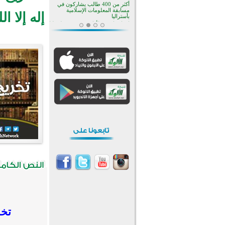
منطقة ريبوفسي تحتفل بميلاد
مسجد جديد في أجواء إيمانية مميزة
إله إلا الل
أكبر مشروع إسلامي في ريف
أستراليا يفتتح أبوابه بعد سنوات من
العمل والعطاء
القرآن والتربية في صدارة البرامج
الصيفية للمسلمين في بينزا
وساراتوف وموردوفيا هذا العام
اختتام الدورة التاسعة لمسابقة حفظ
وتلاوة القرآن الكريم في أزناكاييف
تيسليتش تختتم برنامجا تعليميا لتعزيز
القيم وبناء الشخصية للشباب
المسلمين
اختتام منافسات قرآنية متميزة في
بنغلاديش بمشاركة 3000 متسابق
أكثر من 400 طالب يشاركون في
مسابقة المعلومات الإسلامية
بأستراليا
تخر