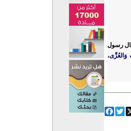
 ﭬ، قال: قال رسول
 وَالعُزَّى،
Facebook
Twitter
Wha