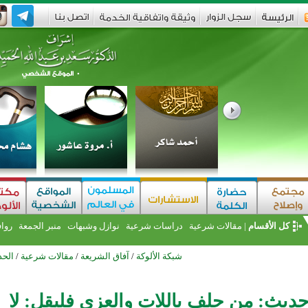
كل الأقسام
|
مقالات شرعية
دراسات شرعية
نوازل وشبهات
منبر الجمعة
روا
شبكة الألوكة
/
آفاق الشريعة
/
مقالات شرعية
/
الحد
ديث: من حلف باللات والعزى فليقل: لا