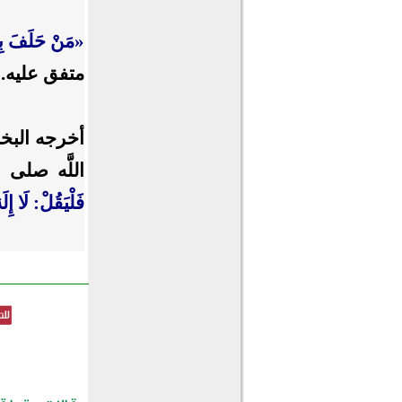
«
مَنْ حَلَفَ بِاَل
متفق عليه.
اللَّه صلى 
فَلْيَقُلْ: لَا إِل