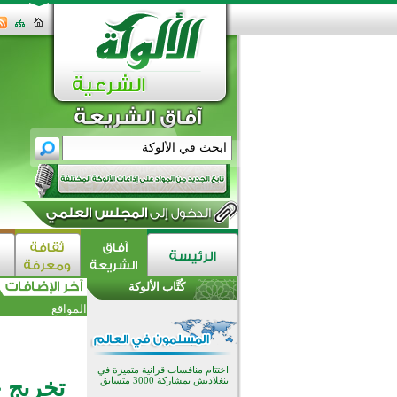
اختتام الدورة التاسعة لمسابقة حفظ
وتلاوة القرآن الكريم في أزناكاييف
تيسليتش تختتم برنامجا تعليميا لتعزيز
القيم وبناء الشخصية للشباب
كُتَّاب الألوكة
المسلمين
اختتام منافسات قرآنية متميزة في
المواقع
بنغلاديش بمشاركة 3000 متسابق
أكثر من 400 طالب يشاركون في
مسابقة المعلومات الإسلامية
بأستراليا
افتتاح تاريخي لأول مسجد في بلييفليا
تخريج ح
بالجبل الأسود منذ أكثر من قرن