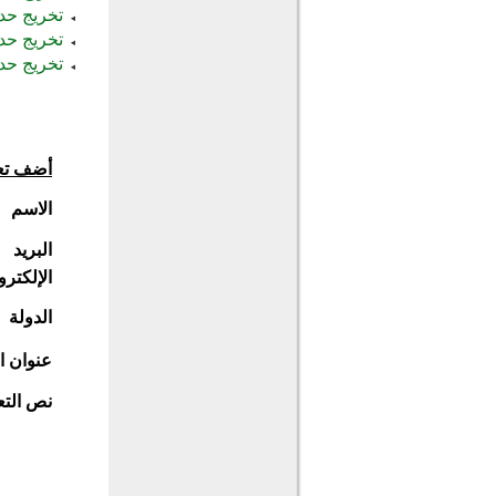
تخريج حدي
تخريج حدي
تخريج حدي
أضف تع
الاسم
البريد
الإلكترو
الدولة
عنوان ا
نص التع