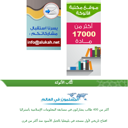
القرآن والتربية في صدارة البرامج الصيفية للمسلمين في بينزا وساراتوف وموردوفيا هذا العام
اختتام الدورة التاسعة لمسابقة حفظ وتلاوة القرآن الكريم في أزناكاييف
كُتَّاب الألوكة
أكثر من 100 شخص يتعرفون على الإسلام خلال يوم المسجد المفتوح في ميلفيل
اختتام منافسات قرآنية متميزة في بنغلاديش بمشاركة 3000 متسابق
أكثر من 400 طالب يشاركون في مسابقة المعلومات الإسلامية بأستراليا
افتتاح تاريخي لأول مسجد في بلييفليا بالجبل الأسود منذ أكثر من قرن