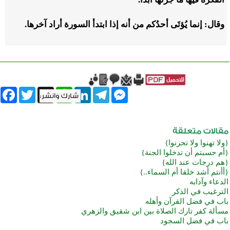
وقال: إنما يُؤتَى أحدُكم من أنه إذا ابتدأ السورة أراد آخرها.
book
Twitter
WhatsApp
X
LinkedIn
Telegram
Messenger
{ولا تهنوا ولا تحزنوا}
{أم حسبتم أن تدخلوا الجنة}
{هم درجات عند الله}
{أأنتم أشد خلقا أم السماء..}
الدعاء وآدابه
الترغيب في الذكر
باب في فضل القرآن وأهله
مسألة كفر تارك الصلاة بين ابن شقيق والزهري
باب في فضل السجود