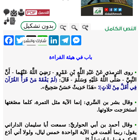
بدون تشكيل
ebook
Twitter
WhatsApp
X
LinkedIn
Telegram
Messenger
باب في هيئة القراءة
•
روى الترمذي عَنْ عَبْدِ اللَّهِ بْنِ عَمْرٍو - رَضِيَ اللَّهُ عَنْهُما - أَنَّ
النَّبِيَّ - صَلَّى اللَّهُ عَلَيْهِ وَسَلَّمَ - قَالَ:
(لَمْ يَفْقَهْ مَنْ قَرَأَ القُرْآنَ
فِي أَقَلَّ مِنْ ثَلَاثٍ)؛
«هَذَا حَدِيثٌ حَسَنٌ صَحِيحٌ».
•
وقال بشر بن السَّري: إنما الآية مثل التمرة، كلما مضَغتها
استخرَجت حلاوتها.
•
وقال أحمد بن أبي الحواريِّ: سمعت أبا سليمان الداراني
يقول: ربما أَقمت في الآية الواحدة خمس ليال، ولولا أني أدَع
الفكرة فيها ما جُزتها أبدًا.