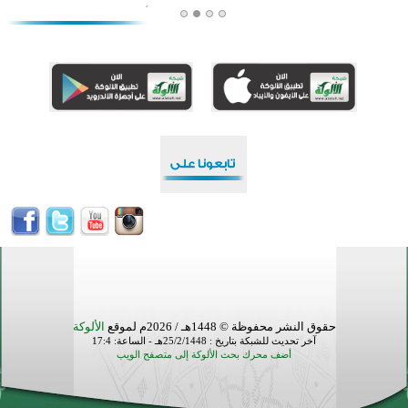
منطقة ريبوفسي تحتفل بميلاد مسجد جديد في أجواء إيمانية مميزة
أكبر مشروع إسلامي في ريف أستراليا يفتتح أبوابه بعد سنوات من العمل والعطاء
القرآن والتربية في صدارة البرامج الصيفية للمسلمين في بينزا وساراتوف وموردوفيا هذا العام
اختتام الدورة التاسعة لمسابقة حفظ وتلاوة القرآن الكريم في أزناكاييف
أكثر من 100 شخص يتعرفون على الإسلام خلال يوم المسجد المفتوح في ميلفيل
اختتام منافسات قرآنية متميزة في بنغلاديش بمشاركة 3000 متسابق
حقوق النشر محفوظة © 1448هـ / 2026م لموقع
الألوكة
آخر تحديث للشبكة بتاريخ : 25/2/1448هـ - الساعة: 17:4
أضف محرك بحث الألوكة إلى متصفح الويب