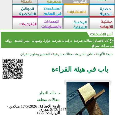
كل الأقسام
|
مقالات شرعية
دراسات شرعية
نوازل وشبهات
منبر الجمعة
روافد
من ثمرات المواقع
شبكة الألوكة
/
آفاق الشريعة
/
مقالات شرعية
/
التفسير وعلوم القرآن
باب في هيئة القراءة
د. خالد النجار
مقالات متعلقة
تاريخ الإضافة:
17/5/2026 ميلادي -
2/12/1447 هجري
الزيارات:
1722