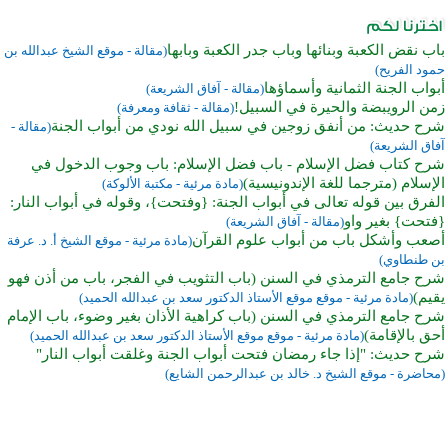
باب نقض الكعبة وبنائها وباب جدر الكعبة وبابها
(مقالة - موقع الشيخ عبدالله بن
حمود الفريح)
أبواب الجنة الثمانية وأسماؤها
(مقالة - آفاق الشريعة)
زمن الرويبضة والحيرة في السبيل!
(مقالة - ثقافة ومعرفة)
شرح حديث: من أنفق زوجين في سبيل الله نودي من أبواب الجنة
(مقالة -
آفاق الشريعة)
شرح كتاب فضل الإسلام - باب فضل الإسلام: باب وجوب الدخول في
الإسلام (مترجما للغة الإندونيسية)
(مادة مرئية - مكتبة الألوكة)
الفرق بين قوله تعالى في أبواب الجنة: {وفتحت}، وقوله في أبواب النار:
{فتحت} بغير واو
(مقالة - آفاق الشريعة)
أصعب وأشكل باب من أبواب علوم القرآن
(مادة مرئية - موقع الشيخ أ. د. عرفة
بن طنطاوي)
شرح جامع الترمذي في السنن (باب التثويب في الفجر، باب من أذن فهو
يقيم)
(مادة مرئية - موقع موقع الأستاذ الدكتور سعد بن عبدالله الحميد)
شرح جامع الترمذي في السنن (باب كراهية الأذان بغير وضوء، باب الإمام
أحق بالإقامة)
(مادة مرئية - موقع موقع الأستاذ الدكتور سعد بن عبدالله الحميد)
شرح حديث: "إذا جاء رمضان فتحت أبواب الجنة وغلقت أبواب النار"
(محاضرة - موقع الشيخ د. خالد بن عبدالرحمن الشايع)