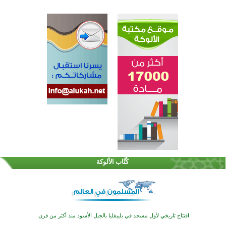
اختتام الدورة التاسعة لمسابقة حفظ وتلاوة القرآن الكريم في أزناكاييف
تيسليتش تختتم برنامجا تعليميا لتعزيز القيم وبناء الشخصية للشباب المسلمين
كُتَّاب الألوكة
اختتام منافسات قرآنية متميزة في بنغلاديش بمشاركة 3000 متسابق
أكثر من 400 طالب يشاركون في مسابقة المعلومات الإسلامية بأستراليا
افتتاح تاريخي لأول مسجد في بلييفليا بالجبل الأسود منذ أكثر من قرن