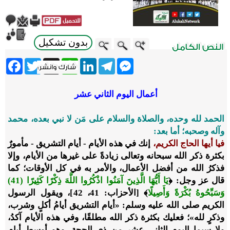
بدون تشكيل
ebook
Twitter
WhatsApp
X
LinkedIn
Telegram
Messenger
أعمال اليوم الثاني عشر
الحمد لله وحده، والصلاة والسلام على مَن لا نبي بعده، محمد
وآله وصحبه؛ أما بعد:
فيا أيها الحاج الكريم،
إنك في هذه الأيام - أيام التشريق - مأمورٌ
بكثرة ذكر الله سبحانه وتعالى زيادةً على غيرها من الأيام، وإلا
فذكرُ الله من أفضل الأعمال، والأمر به في كل الأوقات؛ كما
قال عز وجل:
﴿
يَا أَيُّهَا الَّذِينَ آمَنُوا اذْكُرُوا اللَّهَ ذِكْرًا كَثِيرًا (41)
وَسَبِّحُوهُ بُكْرَةً وَأَصِيلًا
﴾
[الأحزاب: 41، 42]، ويقول الرسول
الكريم صلى الله عليه وسلم: «أيام التشريق أيامُ أكلٍ وشرب،
وذكرٍ لله»؛ فعليك بكثرة ذكر الله مطلقًا، وفي هذه الأيام آكدُ،
ولا سيما اليوم الثاني عشر من ذي الحجة، وهو أوسط أيام