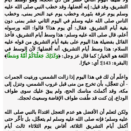
التشريق، وقد قيل: إنه أفضلها، وقد خطب النبي صلى الله عليه
وسلم يوم عرفة بنَمِرة، وخطب يوم عيد النحر بمنى، وخطب
الناس صلى الله عليه وسلم في اليوم الثاني عشر بمنى دون
بقية أيام التشريق، فقال: أي يوم هذا؟ قالوا: الله ورسوله
أعلم، قال صلى الله عليه وسلم: هذا وسط أيام التشريق، فأخذ
القائل بفضيلة هذا اليوم على بقية أيام التشريق من قوله عليه
السلام: هذا وسط أيام التشريق، أنه أفضلها؛ لأن الوسط في
اللغة هو الخيار؛ كما قال عز وجل:
﴿
وَكَذَلِكَ جَعَلْنَاكُمْ أُمَّةً وَسَطًا
﴾
[البقرة: 143]؛ أي: خيارًا.
واعلَم أن لك في هذا اليوم إذا زالت الشمس، ورمَيت الجمرات
- أن تتعجَّل، بأن تخرج من منى قبل غروب الشمس، وتنزل إلى
مكة، وقد أكملتَ مناسك الحج، ولم يبقَ عليك سوى طواف
الوداع، إن كنت قد طُفت طواف الإفاضة وسعيتَ لحجك.
ولكن لتعلم أن الأفضل هو عدم التعجل اقتداءً بالنبي صلى الله
عليه وسلم؛ فإنه صلى الله عليه وسلم لم يتعجَّل، بل تأخَّر حتى
أكمَل أيام التشريق الثلاثة، أفاض يوم الثلاثاء ثالث أيام