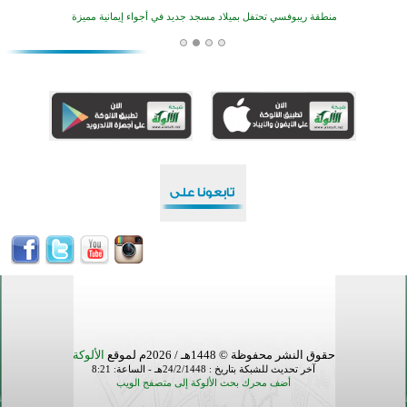
منطقة ريبوفسي تحتفل بميلاد مسجد جديد في أجواء إيمانية مميزة
أكبر مشروع إسلامي في ريف أستراليا يفتتح أبوابه بعد سنوات من العمل والعطاء
القرآن والتربية في صدارة البرامج الصيفية للمسلمين في بينزا وساراتوف وموردوفيا هذا العام
اختتام الدورة التاسعة لمسابقة حفظ وتلاوة القرآن الكريم في أزناكاييف
تيسليتش تختتم برنامجا تعليميا لتعزيز القيم وبناء الشخصية للشباب المسلمين
اختتام منافسات قرآنية متميزة في بنغلاديش بمشاركة 3000 متسابق
أكثر من 400 طالب يشاركون في مسابقة المعلومات الإسلامية بأستراليا
حقوق النشر محفوظة © 1448هـ / 2026م لموقع
الألوكة
آخر تحديث للشبكة بتاريخ : 24/2/1448هـ - الساعة: 8:21
أضف محرك بحث الألوكة إلى متصفح الويب