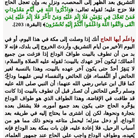
التشريق بعد الظهر إلى المحصب، ونزل به، وإن تعجل الحاج
فلا حرَج عليه؛ لقوله تعالى:
﴿
وَاذْكُرُوا اللَّهَ فِي أَيَّامٍ مَعْدُودَاتٍ
فَمَنْ تَعَجَّلَ فِي يَوْمَيْنِ فَلَا إِثْمَ عَلَيْهِ وَمَنْ تَأَخَّرَ فَلَا إِثْمَ عَلَيْهِ لِمَنِ
اتَّقَى وَاتَّقُوا اللَّهَ وَاعْلَمُوا أَنَّكُمْ إِلَيْهِ تُحْشَرُونَ
﴾
[البقرة: 203].
واعلَم أيها الحاج
أنك إذا وصلت إلى مكة في هذا اليوم، أو في
اليوم الأخير من أيام التشريق، وأردتَ الخروج إلى بلدك، فإنه لا
بد من أن تطوف بالبيت طوافَ الوداع إذا فرَغت من جميع
أعمالك؛ ليكون آخرَ عهدك بالبيت؛ لقوله عليه الصلاة والسلام:
لا يَنفِرُ أحدٌ حتى يكون آخر عهده بالبيت، وهذا بالنسبة لغير
الحائض أو النُّفساء، فإن الحائض والنفساء ليس عليهما وداعٌ؛
كما قال ابن عباس رضي الله عنهما: أن النبي صلى الله عليه
وسلم رخَّص للحائض أن تَصدُر قبل أن تطوف بالبيت إذا كانت
قد طافت في الإفاضة، وهذا الطواف الذي هو طواف الوداع
يؤخِّره الحاج حتى يكون بعد جميع أموره، فلا يشتغل بعده
بتجارة ونحوها، لكن إن اشترى ما يحتاج إليه في طريقه بعد
الوداع، أو دخل منزله؛ ليحمل متاعه ونحو ذلك مما هو من
أسباب الرحيل، فلا إعادة عليه، فإن بات بمكة بعد الوداع فإنه
يُعيده، وطواف الوداع واجب على الحاج عند جمهور العلماء،