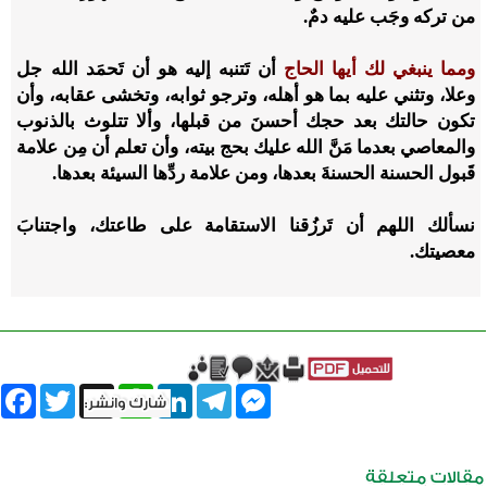
من تركه وجَب عليه دمٌ.
ومما ينبغي لك أيها الحاج
أن تَتنبه إليه هو أن تَحمَد الله جل
وعلا، وتثني عليه بما هو أهله، وترجو ثوابه، وتخشى عقابه، وأن
تكون حالتك بعد حجك أحسنَ من قبلها، وألا تتلوث بالذنوب
والمعاصي بعدما مَنَّ الله عليك بحج بيته، وأن تعلم أن مِن علامة
قَبول الحسنة الحسنةَ بعدها، ومن علامة ردِّها السيئة بعدها.
نسألك اللهم أن تَرزُقنا الاستقامة على طاعتك، واجتنابَ
معصيتك.
book
Twitter
WhatsApp
X
LinkedIn
Telegram
Messenger