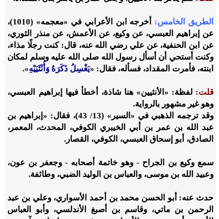
الطريق الخامس:
أخرجه ابن الأعرابي في «معجمه» (1010)،
عن إبراهيم العبسي، عن وكيع، عن الأعمش، عن منذر الثوري،
عن ابن الحنفية، عن علي رضي الله عنه، قال: كنت رجلًا مذاء،
وكنت أستحي أن أسأل رسول الله صلى الله عليه وسلم لمكان
ابنته، فأمرت المقداد، فسأله، فقال: «
يَغْسِلُ ذَكَرَهُ وَأُنْثَيَيْهِ
».
قلت:
لفظة: «الأنثيين» هنا شاذة، أخطأ فيها إبراهيم العبسي،
وهو غير مشهور بالرواية.
وقد ترجمه الذهبي في «السير» (13/ 43)، فقال: «إبراهيم بن
عبد الله بن عمر بن أبي الخيبري الكوفي، المحدث، المعمر،
الصادق، أبو إسحاق العبسي، الكوفي، القصار.
سمع وكيع بن الجراح - وهو خاتمة أصحابه - وجعفر بن عون،
وعبيد الله بن موسى، والعباس بن الوليد الضبي، وطائفة.
حدث عنه: أبو الحسن محمد بن أحمد الأسواري، وعلي بن عبد
الرحمن بن ماتي، وقاسم بن أصبغ الأندلسي، وأبو العباس