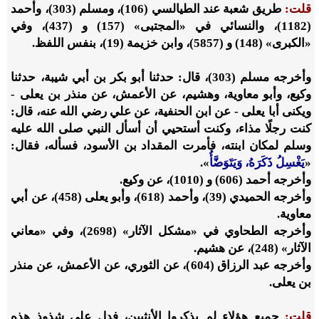
قلت:
طريق شعبة عند الطيالسي (106)، ومسلم (303)، وأحمد
(1182)، والنسائي في «المجتبى» (157) و (437)، وفي
«الكبرى» (148) و (5857)، وابن خزيمة (19)، بنفس اللفظ.
وأخرجه مسلم (303)، قال: حدثنا أبو بكر بن أبي شيبة، حدثنا
وكيع، وأبو معاوية، وهشيم، عن الأعمش، عن منذر بن يعلى -
ويكنى أبا يعلى - عن ابن الحنفية، عن علي رضي الله عنه، قال:
كنت رجلًا مذاء، وكنت أستحيي أن أسأل النبي صلى الله عليه
وسلم لمكان ابنته، فأمرت المقداد بن الأسود، فسأله، فقال:
«
يَغْسِلُ ذَكَرَهُ، وَيَتَوَضَّأُ
».
وأخرجه أحمد (606) و (1010)، عن وكيع.
وأخرجه الحميدي (39)، وأحمد (618)، وأبو يعلى (458)، عن أبي
معاوية.
وأخرجه الطحاوي في «مشكل الآثار» (2698)، وفي «معاني
الآثار» (248)، عن هشيم.
وأخرجه عبد الرزاق (604)، عن الثوري، عن الأعمش، عن منذر
بن يعلى.
قلت:
جميع هؤلاء لم يذكروا الأنثيين، فدل على شذوذ هذه