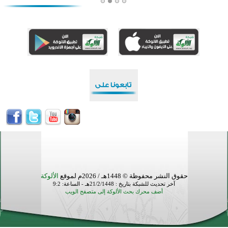
أكبر مشروع إسلامي في ريف أستراليا يفتتح أبوابه بعد سنوات من العمل والعطاء
القرآن والتربية في صدارة البرامج الصيفية للمسلمين في بينزا وساراتوف وموردوفيا هذا العام
اختتام الدورة التاسعة لمسابقة حفظ وتلاوة القرآن الكريم في أزناكاييف
تيسليتش تختتم برنامجا تعليميا لتعزيز القيم وبناء الشخصية للشباب المسلمين
اختتام منافسات قرآنية متميزة في بنغلاديش بمشاركة 3000 متسابق
أكثر من 400 طالب يشاركون في مسابقة المعلومات الإسلامية بأستراليا
حقوق النشر محفوظة © 1448هـ / 2026م لموقع
الألوكة
آخر تحديث للشبكة بتاريخ : 21/2/1448هـ - الساعة: 9:2
أضف محرك بحث الألوكة إلى متصفح الويب