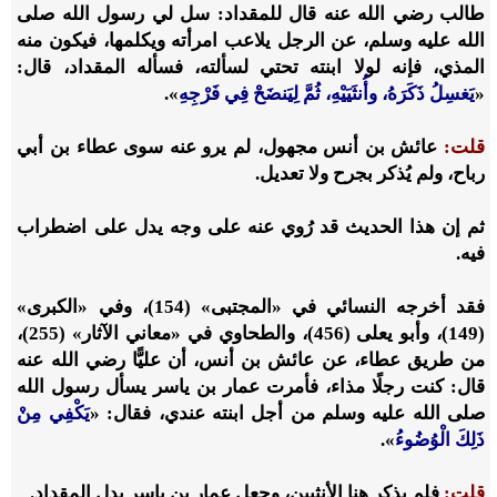
طالب رضي الله عنه قال للمقداد: سل لي رسول الله صلى
الله عليه وسلم، عن الرجل يلاعب امرأته ويكلمها، فيكون منه
المذي، فإنه لولا ابنته تحتي لسألته، فسأله المقداد، قال:
«
يَغسِلُ ذَكَرَهُ، وأُنثَيَيْهِ، ثُمَّ لِيَنضَحْ فِي فَرْجِهِ
».
قلت:
عائش بن أنس مجهول، لم يرو عنه سوى عطاء بن أبي
رباح، ولم يُذكر بجرح ولا تعديل.
ثم إن هذا الحديث قد رُوي عنه على وجه يدل على اضطراب
فيه.
فقد أخرجه النسائي في «المجتبى» (154)، وفي «الكبرى»
(149)، وأبو يعلى (456)، والطحاوي في «معاني الآثار» (255)،
من طريق عطاء، عن عائش بن أنس، أن عليًّا رضي الله عنه
قال: كنت رجلًا مذاء، فأمرت عمار بن ياسر يسأل رسول الله
صلى الله عليه وسلم من أجل ابنته عندي، فقال: «
يَكْفِي مِنْ
ذَلِكَ الْوُضُوءُ
».
قلت:
فلم يذكر هنا الأنثيين، وجعل عمار بن ياسر بدل المقداد.