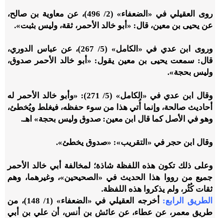
روى العقيلي في «الضعفاء» (2/ 496)، عن معاوية بن صالح،
عن يحيى بن معين، قال: «أبو خالد الأحمر، ثقة، وليس بثبت».
وروى ابن عدي في «الكامل» (5/ 267)، عن عباس الدوري،
قال: سمعت يحيى بن معين يقول: «أبو خالد الأحمر صدوق،
وليس بحجة».
وقال ابن عدي في «الكامل» (5/ 271): «وأبو خالد الأحمر له
أحاديث صالحة، وإنما أُتي هذا من سوء حفظه، فيغلط ويُخطئ،
وهو في الأصل كما قال ابن معين: صدوق وليس بحجة» اهـ.
وقال ابن حجر في «التقريب»: «صدوق يخطئ».
وعلى ذلك تكون هذه اللفظة شاذة؛ لمخالفة أبي خالد الأحمر
جميع من رووا هذا الحديث في «الصحيحين»، وغيرهما، وهم
ثقات كُثُر، ولم يذكروا هذه اللفظة.
الطريق الرابع:
أخرجه العقيلي في «الضعفاء» (1/ 148)، من
طريق معمر، عن عطاء، عن عائش بن أنس، أن علي بن أبي