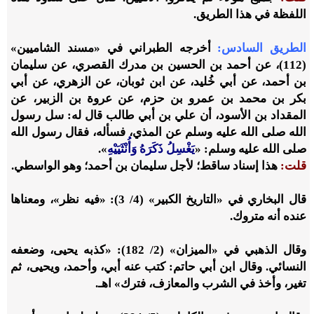
اللفظة في هذا الطريق.
الطريق السادس:
أخرجه الطبراني في «مسند الشاميين»
(112)، عن أحمد بن الحسين بن مدرك القصري، عن سليمان
بن أحمد، عن أبي خُليد، عن ابن ثوبان، عن الزهري، عن أبي
بكر بن محمد بن عمرو بن حزم، عن عروة بن الزبير، عن
المقداد بن الأسود، أن علي بن أبي طالب قال له: سل رسول
الله صلى الله عليه وسلم عن المذي، فسأله، فقال رسول الله
صلى الله عليه وسلم: «
يَغْسِلُ ذَكَرَهُ وَأُنْثَيَيْهِ
».
قلت:
هذا إسناد ساقط؛ لأجل سليمان بن أحمد؛ وهو الواسطي.
قال البخاري في «التاريخ الكبير» (4/ 3): «فيه نظر»، ومعناها
عنده أنه متروك.
وقال الذهبي في «الميزان» (2/ 182): «كذبه يحيى، وضعفه
النسائي. وقال ابن أبي حاتم: كتب عنه أبي، وأحمد، ويحيى، ثم
تغير، وأخذ في الشرب والمعازف، فترك» اهـ.