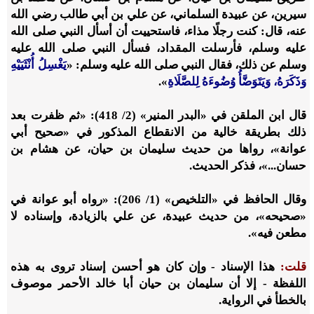
سيرين، عن عبيدة السلماني، عن علي بن أبي طالب رضي الله
عنه، قال: كنت رجلًا مذاء، فاستحييت أن أسأل النبي صلى الله
عليه وسلم، فأرسلت المقداد، فسأل النبي صلى الله عليه
وسلم عن ذلك، فقال النبي صلى الله عليه وسلم: «
يَغْسِلُ أُنْثَيَيْهِ
وَذَكَرَهُ، وَيَتَوَضَّأُ وُضُوءَهُ لِلصَّلَاةِ
».
قال ابن الملقن في «البدر المنير» (2/ 418): «ثم ظفرت بعد
ذلك بطريقة خالية من الانقطاع المذكور في «صحيح أبي
عوانة»، رواها من حديث سليمان بن حيان، عن هشام بن
حسان...»، فذكر الحديث.
وقال الحافظ في «التلخيص» (1/ 206): «رواه أبو عوانة في
«صحيحه»، من حديث عبيدة، عن علي بالزيادة، وإسناده لا
مطعن فيه».
قلت:
هذا الإسناد - وإن كان هو أحسن إسناد تروى به هذه
اللفظة - إلا أن سليمان بن حيان أبا خالد الأحمر موصوف
بالخطأ في الرواية.