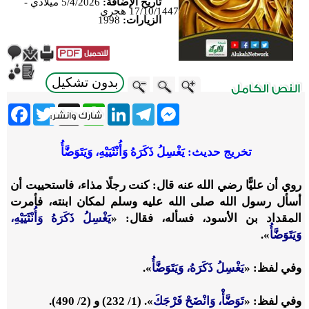
تاريخ الإضافة:
5/4/2026 ميلادي -
17/10/1447 هجري
الزيارات:
1998
بدون تشكيل
ebook
Twitter
WhatsApp
X
LinkedIn
Telegram
Messenger
تخريج حديث: يَغْسِلُ ذَكَرَهُ وَأُنْثَيَيْهِ، وَيَتَوَضَّأُ
روي أن عليًّا رضي الله عنه قال: كنت رجلًا مذاء، فاستحييت أن
أسأل رسول الله صلى الله عليه وسلم لمكان ابنته، فأمرت
المقداد بن الأسود، فسأله، فقال: «
يَغْسِلُ ذَكَرَهُ وَأُنْثَيَيْهِ،
وَيَتَوَضَّأُ
».
وفي لفظ: «
يَغْسِلُ ذَكَرَهُ، وَيَتَوَضَّأُ
».
وفي لفظ: «
تَوَضَّأْ، وَانْضَحْ فَرْجَكَ
». (1/ 232) و (2/ 490).