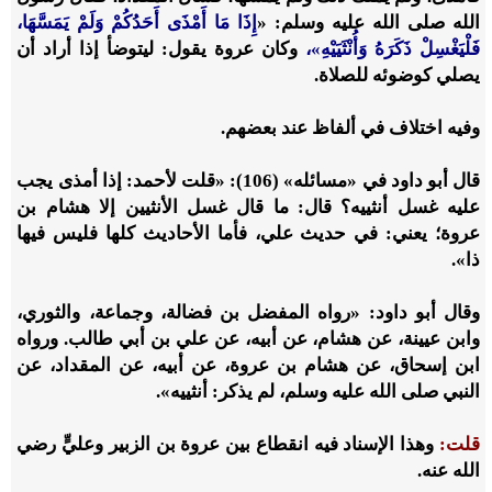
الله صلى الله عليه وسلم: «
إِذَا مَا أَمْذَى أَحَدُكُمْ وَلَمْ يَمَسَّهَا،
فَلْيَغْسِلْ ذَكَرَهُ وَأُنْثَيَيْهِ»،
وكان عروة يقول: ليتوضأ إذا أراد أن
يصلي كوضوئه للصلاة.
وفيه اختلاف في ألفاظ عند بعضهم.
قال أبو داود في «مسائله» (106): «قلت لأحمد: إذا أمذى يجب
عليه غسل أنثييه؟ قال: ما قال غسل الأنثيين إلا هشام بن
عروة؛ يعني: في حديث علي، فأما الأحاديث كلها فليس فيها
ذا».
وقال أبو داود: «رواه المفضل بن فضالة، وجماعة، والثوري،
وابن عيينة، عن هشام، عن أبيه، عن علي بن أبي طالب. ورواه
ابن إسحاق، عن هشام بن عروة، عن أبيه، عن المقداد، عن
النبي صلى الله عليه وسلم، لم يذكر: أنثييه».
قلت:
وهذا الإسناد فيه انقطاع بين عروة بن الزبير وعليٍّ رضي
الله عنه.