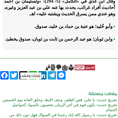
وقال ابن عدي في «الكامل» (5/ 294): «ولسليمان بن أحمد
أحاديث أفراد غرائب، يحدث بها عنه علي بن عبد العزيز وغيره،
وهو عندي ممن يسرق الحديث ويشتبه عليه» اهـ.
•
وأبو خُليد؛ هو عتبة بن حماد بن خليد، صدوق.
•
وابن ثوبان؛ هو عبد الرحمن بن ثابت بن ثوبان، صدوق يخطئ.
book
Twitter
WhatsApp
X
LinkedIn
Telegram
Messenger
تخريج حديث: يا علي، قص الظفر، ونتف الإبط، وحلق العانة يوم الخميس
تخريج حديث: يكون قوم في آخر الزمان يخضبون بالسواد كحواصل
الحمام
تخريج حديث: يا رسول الله إنك رغبتنا في السواك فهل دون ذلك من