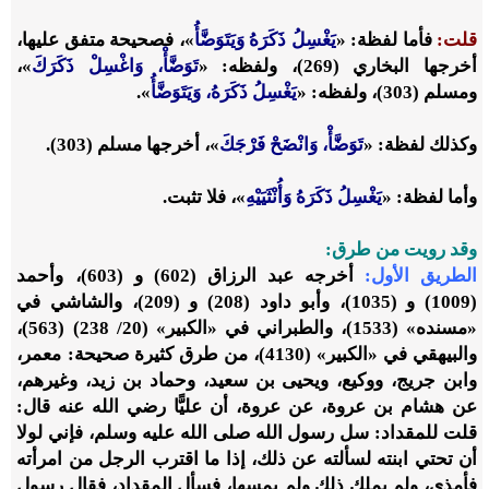
قلت:
فأما لفظة: «
يَغْسِلُ ذَكَرَهُ وَيَتَوَضَّأُ
»، فصحيحة متفق عليها،
أخرجها البخاري (269)، ولفظه: «
تَوَضَّأْ، وَاغْسِلْ ذَكَرَكَ
»،
ومسلم (303)، ولفظه: «
يَغْسِلُ ذَكَرَهُ، وَيَتَوَضَّأُ
».
وكذلك لفظة: «
تَوَضَّأْ، وَانْضَحْ فَرْجَكَ
»، أخرجها مسلم (303).
وأما لفظة: «
يَغْسِلُ ذَكَرَهُ وَأُنْثَيَيْهِ
»، فلا تثبت.
وقد رويت من طرق:
الطريق الأول:
أخرجه عبد الرزاق (602) و (603)، وأحمد
(1009) و (1035)، وأبو داود (208) و (209)، والشاشي في
«مسنده» (1533)، والطبراني في «الكبير» (20/ 238) (563)،
والبيهقي في «الكبير» (4130)، من طرق كثيرة صحيحة: معمر،
وابن جريج، ووكيع، ويحيى بن سعيد، وحماد بن زيد، وغيرهم،
عن هشام بن عروة، عن عروة، أن عليًّا رضي الله عنه قال:
قلت للمقداد: سل رسول الله صلى الله عليه وسلم، فإني لولا
أن تحتي ابنته لسألته عن ذلك، إذا ما اقترب الرجل من امرأته
فأمذى، ولم يملك ذلك ولم يمسها، فسأل المقداد، فقال رسول