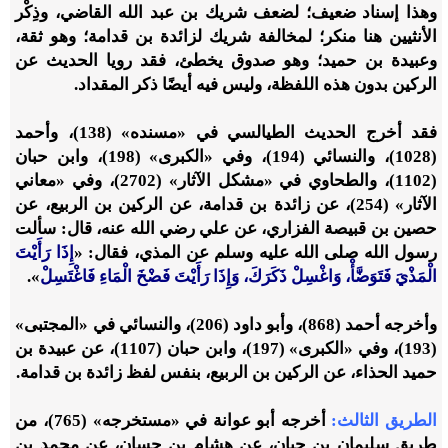
وهذا إسناد ضعيف؛ لضعف شريك بن عبد الله القاضي، وذِكْر
الأنثيين هنا منكر؛ لمخالفة شريك لزائدة بن قدامة؛ وهو ثقة،
وعبيدة بن حميد؛ وهو صدوق يخطئ، فقد رويا الحديث عن
الركين بدون هذه اللفظة، وليس فيه أيضًا ذكر المقداد.
فقد أخرج الحديث الطيالسي في «مسنده» (138)، وأحمد
(1028)، والنسائي (194)، وفي «الكبرى» (198)، وابن حبان
(1102)، والطحاوي في «مشكل الآثار» (2702)، وفي «معاني
الآثار» (254)، عن زائدة بن قدامة، عن الركين بن الربيع، عن
حصين بن قبيصة الفزاري، عن علي رضي الله عنه، قال: سألت
رسول الله صلى الله عليه وسلم عن المذي، فقال: «
إِذَا رَأَيْتَ
الْمَذْيَ فَتَوَضَّأْ، وَاغْسِلْ ذَكَرَكَ، وَإِذَا رَأَيْتَ فَضْخَ الْمَاءِ فَاغْتَسِلْ
».
وأخرجه أحمد (868)، وأبو داود (206)، والنسائي في «المجتبى»
(193)، وفي «الكبرى» (197)، وابن حبان (1107)، عن عبيدة بن
حميد الحذاء، عن الركين بن الربيع، بنفس لفظ زائدة بن قدامة.
الطريق الثالث:
أخرجه أبو عوانة في «مستخرجه» (765)، من
طريق سليمان بن حيان، عن هشام بن حسان، عن محمد بن