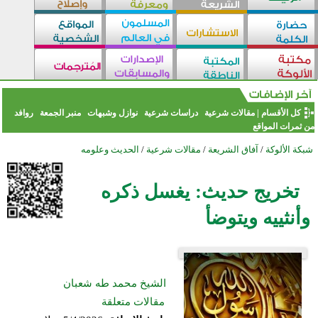
كل الأقسام
|
مقالات شرعية
دراسات شرعية
نوازل وشبهات
منبر الجمعة
روافد
من ثمرات المواقع
شبكة الألوكة
/
آفاق الشريعة
/
مقالات شرعية
/
الحديث وعلومه
تخريج حديث: يغسل ذكره
وأنثييه ويتوضأ
الشيخ محمد طه شعبان
مقالات متعلقة