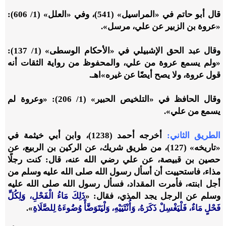
قال أبو حاتم في «المراسيل» (541)، وفي «العلل» (1/ 606):
«عروة بن الزبير عن علي، مرسل».
وقال عبد الحق الإشبيلي في «الأحكام الوسطى» (1/ 137):
«ولم يسمع عروة من علي، والمحفوظ من رواية الثقات أنه
قول عروة، ولا يصح أيضًا عن غيره»اهـ.
وقال الحافظ في «التلخيص الحبير» (1/ 206): «وعروة لم
يسمع من علي».
الطريق الثاني:
أخرجه أحمد (1238)، وابن أبي خيثمة في
«تاريخه» (127)، من طريق شريك، عن الركين بن الربيع، عن
حصين بن قبيصة، عن علي رضي الله عنه، قال: كنت رجلًا
مذاء، فاستحييت أن أسأل رسول الله صلى الله عليه وسلم من
أجل ابنته، فأمرت المقداد، فسأل رسول الله صلى الله عليه
وسلم عن الرجل يجد المذي، فقال: «
ذَلِكَ مَاءُ الْفَحْلِ، وَلِكُلِّ
فَحْلٍ مَاءٌ، فَلْيَغْسِلْ ذَكَرَهُ، وَأُنْثَيَيْهِ، وَلْيَتَوَضَّأْ وُضُوءَهُ لِلصَّلَاةِ
».