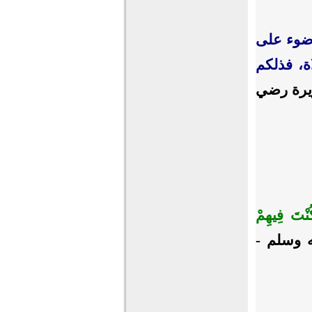
وضوء على
ة، فذلكم
رضي
كُنْتَ فِيهِمْ
ه وسلم -