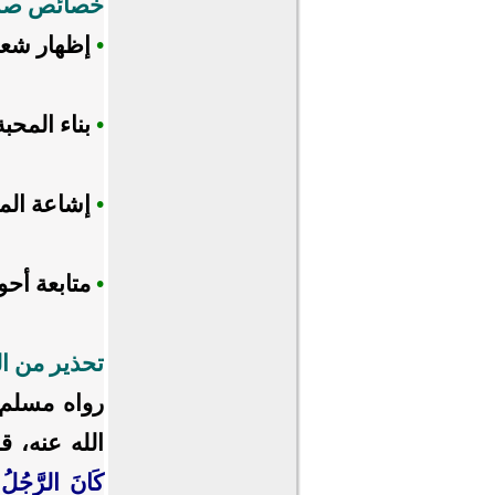
خصائص صلاة
•
إظهار شعي
•
بناء المحب
•
إشاعة الم
•
متابعة أحو
تحذير من ا
الله عنه، ق
كَانَ الرَّجُلُ 