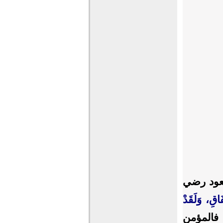
ه بن مسعود رضي
فَاقِ، وَلَقَدْ
 فالمؤمن