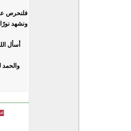
فلنحرص على
ونشهد نورًا 
أسأل الل
والحمد ل