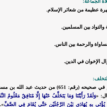
 الجماعة:
رة عظيمة من شعائر الإسلام.
ة والتواد بين المسلمين.
ساواة والرحمة بين الناس.
ال الإخوان في الدين.
لتخلف:
رواه مسلم في صحيحه (رقم: 651) من حديث عبد الل
ال: «
وَلَقَدْ رَأَيْتُنَا وَمَا يَتَخَلَّفُ عَنْهَا إِلَّا مُنَافِقٌ مَعْلُومُ النِّ
يُؤْتَى بِهِ يُهَادَى بَيْنَ الرَّجُلَيْنِ حَتَّى يُقَامَ فِي الصَّفِّ
».