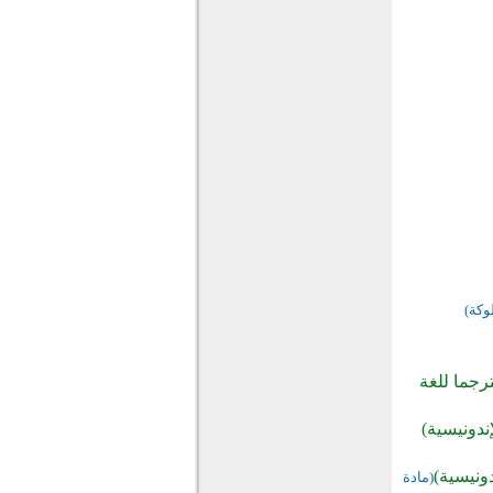
لوكة)
رجما للغة
ندونيسية)
ونيسية)
(مادة