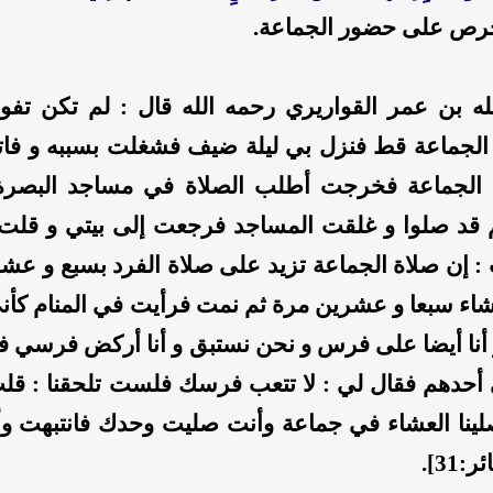
حرص على حضور الجماعة.
له بن عمر القواريري
رحمه الله
قال : لم تكن تفوت
الجماعة قط فنزل بي ليلة ضيف فشغلت بسببه و فات
 الجماعة فخرجت أطلب الصلاة في مساجد البصر
 قد صلوا و غلقت المساجد فرجعت إلى بيتي و قلت 
: إن صلاة الجماعة تزيد على صلاة الفرد بسبع و عش
اء سبعا و عشرين مرة ثم نمت فرأيت في المنام كأن
أنا أيضا على فرس و نحن نستبق و أنا أركض فرسي فل
 أحدهم فقال لي : لا تتعب فرسك فلست تلحقنا : قلت
 صلينا العشاء في جماعة وأنت صليت وحدك فانتبهت وأ
:31].