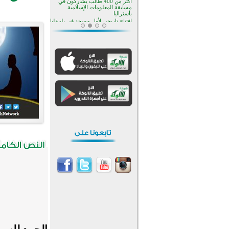
منطقة ريبوفسي تحتفل بميلاد
مسجد جديد في أجواء إيمانية مميزة
أكبر مشروع إسلامي في ريف
أستراليا يفتتح أبوابه بعد سنوات من
العمل والعطاء
القرآن والتربية في صدارة البرامج
الصيفية للمسلمين في بينزا
وساراتوف وموردوفيا هذا العام
اختتام الدورة التاسعة لمسابقة حفظ
وتلاوة القرآن الكريم في أزناكاييف
تيسليتش تختتم برنامجا تعليميا لتعزيز
القيم وبناء الشخصية للشباب
المسلمين
اختتام منافسات قرآنية متميزة في
بنغلاديش بمشاركة 3000 متسابق
أكثر من 400 طالب يشاركون في
مسابقة المعلومات الإسلامية
بأستراليا