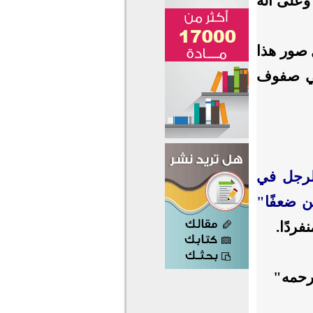
وعلى آله
 صور هذا
 في صفوف
لرجل في
 ضعفًا"
فردًا.
ارحمه"