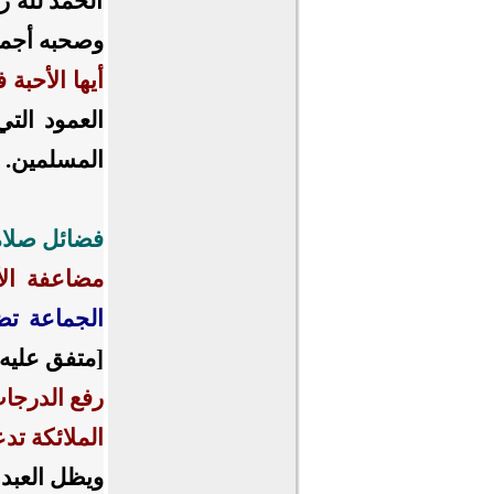
الحمد لله ر
وصحبه أجمع
أيها الأحبة 
العمود الت
المسلمين.
فضائل صلاة
مضاعفة ال
الجماعة ت
[متفق عليه
رفع الدرجا
الملائكة تد
ويظل العبد 