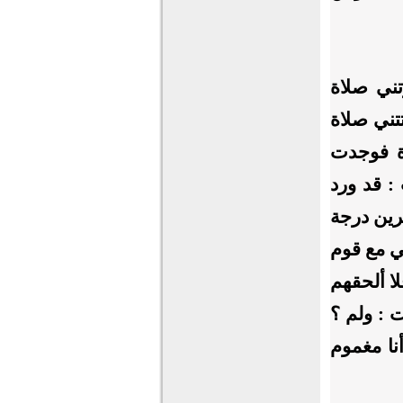
ني صلاة
تني صلاة
ة فوجدت
: قد ورد
رين درجة
ي مع قوم
ا ألحقهم
 : ولم ؟
نا مغموم