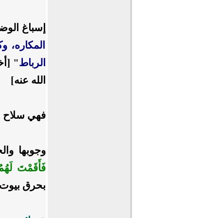
إسباغ الوض
المكاره، و
الرباط
"
[أخرج
الله عنه
]
فهي سلاح ا
وجوبها وال
فَأَقَمْتَ لَهُمُ
بحرق بيوت 