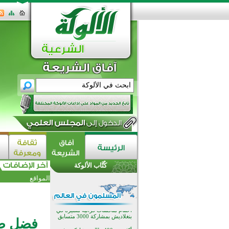
اختتام الدورة التاسعة لمسابقة حفظ
وتلاوة القرآن الكريم في أزناكاييف
تيسليتش تختتم برنامجا تعليميا لتعزيز
القيم وبناء الشخصية للشباب
كُتَّاب الألوكة
المسلمين
اختتام منافسات قرآنية متميزة في
المواقع
بنغلاديش بمشاركة 3000 متسابق
أكثر من 400 طالب يشاركون في
مسابقة المعلومات الإسلامية
بأستراليا
افتتاح تاريخي لأول مسجد في بلييفليا
فضل صلا
بالجبل الأسود منذ أكثر من قرن