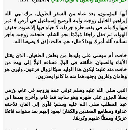
أيها المؤمنون، بعد عناء من السفر الطويل، ترك نبي الله
إبراهيم الخليل زوجته وابنه الرضيع إسماعيل في أرض لا ثمر
فيها ولا ماء، في بقعة حارة جرداء، لا حياة فيها إلا صوت حفيف
الهواء، ثم قفل راجعًا مُيمِّمًا نحو الشام، فلحقته زوجته هاجر
تسأله: آلله أمرك بهذا؟ قال: نعم، قالت: إذن لا يضيعنا الله
.
خافت أم موسى على وليدها من بطش الطغيان، الذي يقتل
الأبناء والصبيان، فألقته في اليمِّ، فساقه اليمُّ إلى بيت من
خافت منه عليه؛ ليكون هذا الوليد سببًا لزوال فرعون، وليرى هو
وهامان وقارون وجنودهما منه ما كانوا يحذرون
.
النبي صلى الله عليه وسلم توفي عمه وزوجه في عام، ورُمي
بسلا الجزور على ظهره وهو ساجد فما قام، وأخرج بعدها ابن
عبد المطلب صلى الله عليه وسلم؛ فآوى إلى الغار، تلاحقه
عداوة ومطامع المعتدين والكفار؛ ليعود إليهم بعد سنوات فاتحًا
عزيزًا، وممتنًّا عليهم وكريمًا.