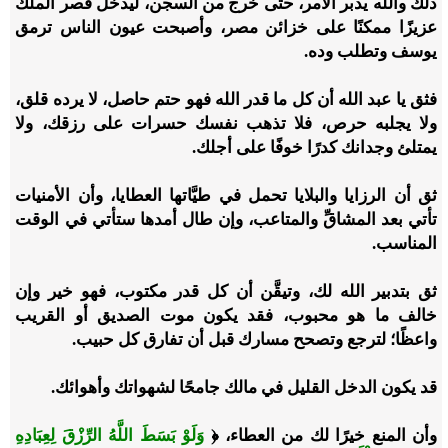
ذلك والله يدبر الأمر، حتى خرج من السجن، ليدخل قصر الملك
عزيزًا ممكنًا على خزائن مصر، وأصبحت عيون الناس ترمق
يوسف وتطلب وده.
فثق يا عبد الله أن كل ما قدر الله فهو حتم حاصل، لا يرده قلق،
ولا يجلبه حرص، فلا تذهب نفسك حسرات على رزقك، ولا
يمتلئ وجدانك كدرًا خوفًا على أجلك.
ثق أن الرزايا والبلايا تحمل في طيَّاتها العطايا، وأن الأمنيات
تأتي بعد المشاقِّ والمتاعب، وإن طال أمدها ستأتي في الوقت
المناسب.
ثق بتدبير الله لك، وتيقَّن أن كل قدر مكتوب، فهو خير وإن
خالف ما هو محبوب، فقد يكون موت الصديق أو القريب
واعظًا؛ لترجع وتصحح مسارك قبل أن تفارق كل حبيب.
قد يكون الدخل القليل في مالك جامحًا لشهواتك وأهوائك
.
وأن المنع خيرًا لك من العطاء، ﴿
وَلَوْ بَسَطَ اللَّهُ الرِّزْقَ لِعِبَادِهِ