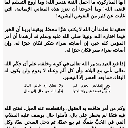
أيها المباركون، ما أجمل الثقة بتدبير الله! وما أروع التسليم لما
قضى الله! وما أحوجنا أن نعزز هذه المعاني الإيمانية، التي
غابت عن كثير من النفوس البشرية!
فعقيدتنا تعلمنا أن الله لا يكتب شرًّا محضًا، ويقيننا بربنا أن الخير
فيما اختاره الله، ونبينا صلى الله عليه وسلم قد أرشدنا أن أمر
المؤمن كله خير، إن أصابته سراء شكر فكان خيرًا له، وإن
أصابته ضراء صبر فكان خيرًا له.
إذا قنع العبد بتدبير الله تعالى في كونه وخلقه، علم أن حِكَم الله
تعالى تأتي مع البلاء، وأن كل ألم وعناء لا يدوم ولن يكون له
البقاء، فما بعد العسر إلا التيسير.
دع المقادير تجري في
ولا تبيتَنَّ إلا خالي البال
أعِنَّتها
ما بين غمضة عين وانتباهتها
يُغيِّر الله من حال إلى حال
وكم من أمر ضاقت به العقول، وانقطعت عنه الحيل، ففتح الله
فيه فتحًا لم يخطر على بال، تأملوا حال يوسف عليه السلام،
ألقي في الجُبِّ طفلًا، ثم بِيع عبدًا، ثم دخل السجن بغيًا، وكل