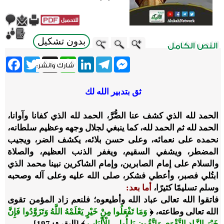
بدون تشكيل
ebook
Twitter
WhatsApp
X
LinkedIn
Telegram
Messenger
ثق بتدبير الله لك
الحمد لله
‎‎‏‏‏‏الذي كشف عنا الضُّرَّ، الحمد لله الذي كفانا وآوانا،
الحمد لله ثم الحمد لله، كما ينبغي لجلال وجهه وعظيم سلطانه،
نحمده على نعمائه، وعلى حسن بلائه، يكشف الضر، ويجيب
المضطر، ويشفي السقيم، ويغفر الذنب العظيم، والصلاة
والسلام على إمام الصابرين، وإمام الشاكرين نبينا محمد الذي
ابتُلي فصبر، وأعطي فشكر، صلى الله عليه وعلى آله وصحبه
وسلم تسليمًا كثيرًا،
أما بعد:
فاتقوا الله تعالى عباد الله وأطيعوه؛ فلنعم زاد المؤمن تقوى
الله تعالى وطاعته، ﴿
وَمَا تَفْعَلُوا مِنْ خَيْرٍ يَعْلَمْهُ اللَّهُ وَتَزَوَّدُوا فَإِنَّ
خَيْرَ الزَّادِ التَّقْوَى وَاتَّقُونِ يَا أُولِي الْأَلْبَابِ
﴾ [البقرة: 197].