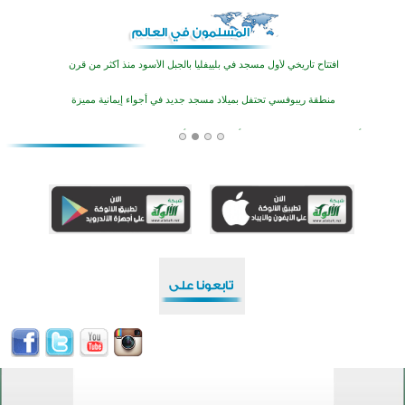
أكثر من 400 طالب يشاركون في مسابقة المعلومات الإسلامية بأستراليا
افتتاح تاريخي لأول مسجد في بلييفليا بالجبل الأسود منذ أكثر من قرن
منطقة ريبوفسي تحتفل بميلاد مسجد جديد في أجواء إيمانية مميزة
أكبر مشروع إسلامي في ريف أستراليا يفتتح أبوابه بعد سنوات من العمل والعطاء
القرآن والتربية في صدارة البرامج الصيفية للمسلمين في بينزا وساراتوف وموردوفيا هذا العام
اختتام الدورة التاسعة لمسابقة حفظ وتلاوة القرآن الكريم في أزناكاييف
تيسليتش تختتم برنامجا تعليميا لتعزيز القيم وبناء الشخصية للشباب المسلمين
اختتام منافسات قرآنية متميزة في بنغلاديش بمشاركة 3000 متسابق
أكثر من 400 طالب يشاركون في مسابقة المعلومات الإسلامية بأستراليا