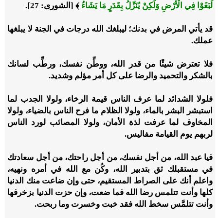
لَبَغَوْا فِي الْأَرْضِ وَلَكِنْ يُنَزِّلُ بِقَدَرٍ مَا يَشَاءُ
﴾ [الشورى: 27].
قد يأتي المرض في بدنك؛ ليبلغك الله درجات في الجنة لا يبلغها
عملك.
فلا تعترض شيئًا من قدر الله، ووطِّن نفسك، ورطِّب لسانك
بالشكر والتحميد والرضا على كل أمر مؤلم وشديد.
فلولا الشدائد لما عرف الناس قيمة الرخاء، ولولا الجدب لما
استبشر البشر بالماء، ولولا الظلام ما فرح الناس بالضياء، ولولا
المخاوف لما عرفت لذة الأمان، ولولا المصائب لورد الناس
لربهم يوم القيامة مفاليس.
فيا عبد الله، من أجل نفسك، من أجل راحتك، من أجل سعادتك
في مستقبلك ثق بتدبير الله، وكُن مع الله في أمره ونهيه،
واعلم أنك على الصراط المستقيم، حتى وإن ضاعت منك الدنيا
كلها وأنت تتلمس رضا الله فما ضعت، وإن حزت الدنيا بزخرفها
وأنت تتلمَّس سخط الله فقد خبت وخسرت وما ربحت.