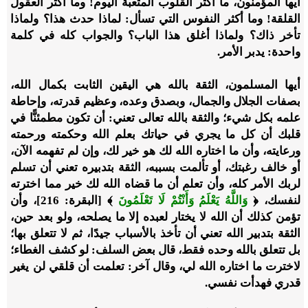
أيها المؤمنون، ما أكثر القلوب المتعبة اليوم! وما أكثر العقول
القلقة! وما أكثر النفوس التي تسأل: لماذا حدث هذا؟ ولماذا
تأخر ذاك؟ ولماذا أغلق هذا الباب؟ والجواب كله في كلمة
واحدة: يدبر الأمر
.
أيها المسلمون، الثقة بالله هي اليقين الثابت بكمال الله،
بصفات الجلال والجمال، وبصدق وعده، وعظيم قدرته، وإحاطة
علمه بكل شيء؛ والثقة بالله تعالى تعني: أن تكون مطمئنًّا في
قلبك أن كل ما يجري في حياتك بعلم الله وحكمته ورحمته
ورعايته، وأن ما اختاره الله لك هو خير لك، وإن لم تفهمه الآن،
أو خالف رغبتك، أو تألمت بسببه، الثقة بتدبيره تعني أن تسلم
لربك الأمر كله، وأن تعلم أن ما قضاه الله لك خير مما اخترته
لنفسك، ﴿
وَاللَّهُ يَعْلَمُ وَأَنْتُمْ لَا تَعْلَمُونَ
﴾ [البقرة: 216]، وأن
تؤمن كذلك أن الله لا يختار لعبده إلا ما يصلحه، ولو بعد حين،
الثقة بتدبير الله تعني أن تأخذ بالأسباب جيدًا، ثم لا تتعلق بها؛
بل تتعلق بالله وحده فقط، قال بعض السلف: لو كشف الغطاء؛
لاخترت ما اختاره الله لي، وقال آخر: تعلمت أن قلقي لن يغير
قدري فهدأت نفسي
.