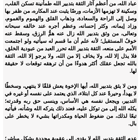
عباد الله، من أعظم آثار الثقة بتدبير الله طمأنينة تسكن القلب،
وسكينة لا تهزمها الأزمات، ورضًا يثبت عند المكاره، من ظفر بها
وصل إلى الراحة والسعادة، وذهاب القلق والهموم والغموم،
وزاد إيمانه، وكثر إحسانه، وعظم أجره عند خالقه سبحانه
وتعالى، من وثق بتدبير الله زال عنه همُّ الرزق، وسقط عنه
خوفُ المستقبل؛ لأنه علم أن ما قسم له سيأتيه ولو اجتمعت
الأمم على منعه، الثقة بتدبير الله تحرر العبد من عبودية الخلق،
فلا يذل إلا لله، ولا يخاف إلا من الله، ولا يرجو إلا الله، الثقة
بالله تجعل عقلك أكثر هدوءًا من أن ترهقه توقعات لا حقيقة
لها
.
ومن لا يثق بتدبير الله، أيها الإخوة يعش قلقًا لا ينتهي، وسخطًا
لا يهدأ، وحيرةً عند كل ابتلاء، الذي يعتمد على نفسه أو غيره في
التدبير، ويجعل نفسه هي الأساس، وينسى حق ربه وقدرته؛
يكله الله إلى من توكل عليه، فعند ذلك يتركه الله وشأنه، فيأتيه
تبعًا لذلك، من ضغوط الحياة ومكدراتها بشيء لا يخطر على
بال
.
عدم الثقة بتدبير الله لا يؤدي إلى عقوبة محددة بشكل مباشر؛