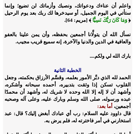
واعلم أن عناءك ودعواتك، ونصبك وأزماتك لن تضيع؛ وإنما
ستأتي في اليوم الجميل، أو سيدخرها لك ربك بعد يوم الرحيل
﴿
وَمَا كَانَ رَبُّكَ نَسِيًّا
﴾ [مريم: 64].
نسأل الله أن يتولَّانا أجمعين بحفظه، وأن يمن علينا بالعفو
والعافية في الدين والدنيا والآخرة، إنه سميع قريب مجيب.
بارك الله لي ولكم
....
الخطبة الثانية
الحمد لله الذي دبَّر الأمور بعلمه، وقسَّم الأرزاق بحكمته، وجعل
القلوب تسكن إذا وثقت بتدبيره، أحمده سبحانه وأشكره،
وأشهد أن لا إله إلا الله وحده لا شريك له، وأشهد أن محمدًا
عبده ورسوله، صلى الله وسلم وبارك عليه، وعلى آله وصحبه
أجمعين،
أما بعد
:
قال داوود عليه السلام: رب أي عبادك أبغض إليك؟ قال: عبد
استخارني في أمر فاخترته له، فلم يرض به
.