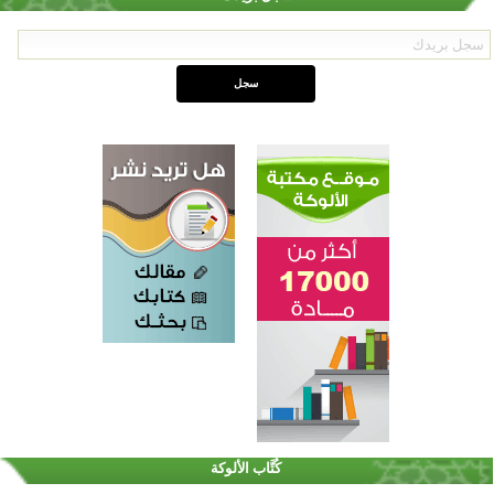
اختتام الدورة التاسعة لمسابقة حفظ وتلاوة القرآن الكريم في أزناكاييف
تيسليتش تختتم برنامجا تعليميا لتعزيز القيم وبناء الشخصية للشباب المسلمين
كُتَّاب الألوكة
اختتام منافسات قرآنية متميزة في بنغلاديش بمشاركة 3000 متسابق