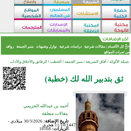
كل الأقسام
|
مقالات شرعية
دراسات شرعية
نوازل وشبهات
منبر الجمعة
روافد
من ثمرات المواقع
شبكة الألوكة
/
آفاق الشريعة
/
منبر الجمعة
/
الخطب
/
الرقائق والأخلاق والآداب
ثق بتدبير الله لك (خطبة)
أحمد بن عبدالله الحزيمي
مقالات متعلقة
تاريخ الإضافة:
30/3/2026 ميلادي -
11/10/1447 هجري
الزيارات:
18168