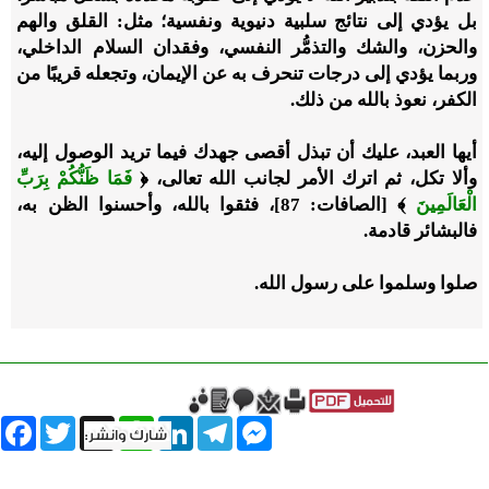
بل يؤدي إلى نتائج سلبية دنيوية ونفسية؛ مثل: القلق والهم
والحزن، والشك والتذمُّر النفسي، وفقدان السلام الداخلي،
وربما يؤدي إلى درجات تنحرف به عن الإيمان، وتجعله قريبًا من
الكفر، نعوذ بالله من ذلك.
أيها العبد، عليك أن تبذل أقصى جهدك فيما تريد الوصول إليه،
وألا تكل، ثم اترك الأمر لجانب الله تعالى، ﴿
فَمَا ظَنُّكُمْ بِرَبِّ
الْعَالَمِينَ
﴾ [الصافات: 87]، فثقوا بالله، وأحسنوا الظن به،
فالبشائر قادمة
.
صلوا وسلموا على رسول الله.
book
Twitter
WhatsApp
X
LinkedIn
Telegram
Messenger