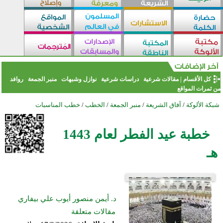
كل الأقسام
|
مقالات شرعية
دراسات شرعية
نوازل وشبهات
منبر الجمعة
روافد
من ثمرات المواقع
شبكة الألوكة
/
آفاق الشريعة
/
منبر الجمعة
/
الخطب
/
خطب المناسبات
خطبة عيد الفطر لعام 1443
هـ
د. أيمن منصور أيوب علي بيفاري
مقالات متعلقة