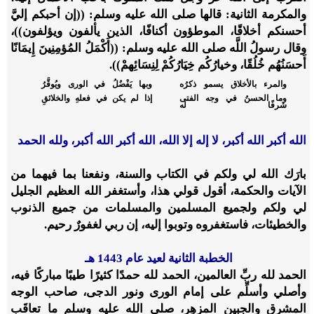
والمكرمة الثانية: قالها صلى الله عليه وسلم: ((إن أحبكم إليَّ
أحسنكم أخلاقًا، الموطؤون أكنافًا، الذين يألفون ويؤلفون))،
وقال رسولُ اللَّه صلى الله عليه وسلم: ((أَكْمَلُ المُؤمِنِينَ إِيمَانًا
أَحسَنُهُم خُلُقًا، وخيارُكُم خِيَارُكُمْ لِنِسَائِهمْ)).
والمرء بالأخلاق يسمو ذكرُه
وبها يَفْضُلُ في الورى ويُوقَّرُ
وما الحسنُ في وجه الفتى
إذا لم يكن في فعلهِ والخلائقِ
شرفًا له
الله أكبر الله أكبر، لا إله إلا الله، الله أكبر الله أكبر، ولله الحمد
بارَك الله لي ولكم في الكتاب والسنة، ونفعنا بما فيهما من
الآيات والحكمة، أقول قولي هذا، وأستغفر الله العظيم الجليل
لي ولكم ولجميع المسلمين والمسلمات من جميع الذنوب
والخطيئات، فاستغفروه وتوبوا إليه، إن ربي لغفورٌ رحيم.
الخطبة الثانية لعيد عام 1443 هـ
الحمد لله ربِّ العالمين، الحمد لله حمدًا كثيرًا طيبًا مباركًا فيه،
وأصلي وأسلِّم على إمام الورى ونور الدجى، صاحب الوجه
المشرق والجبين المزهِر، صلى الله عليه وسلم ما تعاقَب