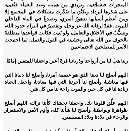
المنجزات فتشجِّعيه، وتزيدي من هِمته، وعند النعماء فتُعينيه
على شكرها لتزداد وتكثُرَ، ما صُدِّرت مشكلاتٌ في المجتمع إلا
ومن أعظم أسبابها تدهورٌ أسري، وتصدعٌ في البناء الداخلي
للبيوت، فقدٌ لرقابة الله عز وجل، وتقصيرٌ في التزام حدودِ الله،
وتسيُّبٌ في الأخلاق والتعاملِ، ولو بُنيت فكانت قواعدها منطلقةً
بالخوف من الله تعالى وخشيته في القول والعمل، لما احتيجت
الأسر للمصلحين الاجتماعيين.
ربنا هبْ لنا من أزواجنا وذرياتنا قرةَ أعين واجعلنا للمتقين إمامًا.
اللهم أصلِح لنا ديننا الذي هو عصمة أمرنا، وأصلِح لنا دنيانا التي
فيها معاشنا، وأصلح لنا آخرتنا التي فيها معادنا، واجعل الحياة
زيادة لنا في كل خير، والموت راحة لنا من كل شر.
اللهم علِّق قلوبنا بك، واجعلنا نخشاك كأننا نراك، اللهم أصلح
ظواهرنا وبواطننا، وأصلح لنا شأننا كله، وأَدِم الأمن والاستقرار
والرخاء في بلادنا وبلاد المسلمين.