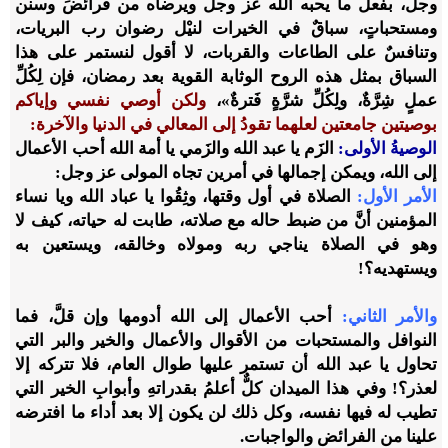
وجل، بفعل ما يحبه الله عز وجل ويرضاه من فرائضَ وسنن
ومستحباتٍ، سباقٌ في الخيرات لنيْل رضوان رب البريات،
وتنافسٌ على الطاعات والقربات، لا أقول لنستمر على هذا
السباق بمثل هذه الروح الوثابة القوية بعد رمضان، فإن لِكُلِّ
عملٍ شِرَّةٌ، ولِكُلِّ شرَّةٍ فَترةٌ»،
ولكن أوصي نفسي وإياكم
بوصيتين جامعتين لعلهما تقودُ إلى المعالي في الدنيا والآخرة:
الوصيةُ الأولى:
الزَم يا عبد الله والزَمي يا أمة الله أحب الأعمال
إلى الله، ويمكن إجمالها في أمرين تجاه المولى عز وجل:
الأمر الأول:
الصلاة في أول وقتها، وثِقُوا يا عباد الله ويا نساء
المؤمنين أنَّ من ضبط حاله مع صلاته، طابت له حياته، كيف لا
وهو في الصلاة يناجي ربه ومولاه وخالقه، ويستعين به
ويستهديه؟!
والأمر الثاني:
أحب الأعمال إلى الله أدومها وإن قلَّ، فما
النوافل والمستحبات من الأقوال والأعمال والخير والبر التي
تحاول يا عبد الله أن تستمر عليها طوال العام، فلا تتركه إلا
لعذر؟! وفي هذا الميدان كلٌّ أعلمُ بقدراتهِ وأبوابِ الخير التي
تطيب له فيها نفسه، وكل ذلك لن يكون إلا بعد أداء ما افترضه
علينا من الفرائض والواجبات.