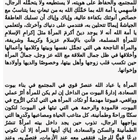
للمجتمع، والحفاظ على هويته، لا يستطيعه ولا يتحمَّله الرجال،
فأسهِمي يا أمة الله بما حَمَّلَكِ الله به من تبعاتٍ بما يتناسبُ مع
خصائص أنوثتك بكفاءة عالية، وإياك وإياك أن تسلبك العاطفةُ
الجياشةُ إيمانًا تتحلين به، فتندمي على دنياك وآخرتك، ولتعلمي
يا أمة الله أنه لا يوجد دينٌ أكرمَ المرأةَ مثلَ إكرامِ الإسلامِ
للمرأةِ المسلمة، فأنتِ بالإسلام عزيزةٌ وكريمةٌ وشريفة،
والمرأة الناجحة هي التي تجمِّل نفسها وبيتها وكلامها وأعمالها
وأخلاقها في ظل جمال العلاقة مع الله عز وجل، جمالُ المرأة
حين تكسب قلب زوجها وأهل بيتها، وخصوصًا والديها وأولادها
وإخوانها.
المرأة يا عباد الله عنصرٌ قوي في المجتمع في بناء بيوت
السعادة، إدارةُ البيوت من الداخل إن لم يكن للمرأة أثرٌ عملي
وواقعي، فبيوتنا مهدمةٌ أو تكاد، المرأة هي التي تُذكي الرُّوح في
البيوت، فالمودة والرحمة هي التي تبثها في البيوت؛ لتكون
سكنًا وراحةً وطمأنينة، كل متاعب الحياة ومصاعبها وكَدرِها التي
يواجهها الرجال، تذوب حين يجد داخل بيته امرأةً تنشرُ
الطمأنينةَ والسكنَ والسعادة، إياكِ أيتها المرأة إلا أن تكوني
درعًا قويًّا للرجل، فتقفي معه عند الأزمات، فتصبِّريه، وعند