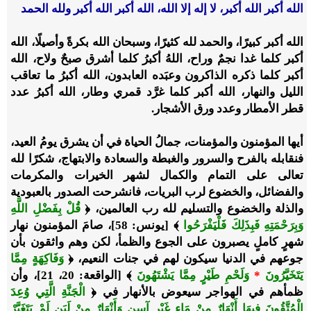
الله أكبر الله أكبر، لا إله إلا الله، الله أكبر الله أكبر ولله الحمد
الله أكبر كبيرًا، والحمد لله كثيرًا، وسبحان الله بكرةً وأصيلًا، الله
أكبر كلما غدا نجمٌ وراح، اللهُ أكبرُ كلما أشرق صبحٌ ولاح، الله
أكبر كلما ذكره الذاكرون وعبَده العابدون، الله أكبرُ ما تعاقب
الليل والنهار، الله أكبر كلما غرَّد قمري وطار، الله أكبرُ عدد
قطر الأمطار وعدد ورق الأشجار.
أيها المؤمنون والمؤمنات، جمالُ الحياة في أن يشرق يومُ العيد،
فنقابله بالفرح والسرور والغبطة والسعادة والابتهاج، شكرًا لله
تعالى على التمام والكمال لشهر الخيرات والمكرمات
والفضائل، والخضوع لرب البريات، فانشرحت الصدور بالعبودية
والذلة والخضوع والتسليم لله رب العالمين، ﴿
قُلْ بِفَضْلِ اللَّهِ
وَبِرَحْمَتِهِ فَبِذَلِكَ فَلْيَفْرَحُوا
﴾ [يونس: 58]، صامَ المؤمنون نهار
شهرٍ كاملٍ يصبرون على الجوع والظمأ، لكن وهم واثقون بأن
جوعهم في الدنيا سيكون لهم في جنات النعيم، ﴿
وَفَاكِهَةٍ مِمَّا
يَتَخَيَّرُونَ
*
وَلَحْمِ طَيْرٍ مِمَّا يَشْتَهُونَ
﴾ [الواقعة: 20، 21]، وأن
ظمأهم في الهواجر سيعوض بالأنهار في ﴿
الْجَنَّةِ الَّتِي وُعِدَ
الْمُتَّقُونَ فِيهَا أَنْهَارٌ مِنْ مَاءٍ غَيْرِ آسِنٍ وَأَنْهَارٌ مِنْ لَبَنٍ لَمْ يَتَغَيَّرْ