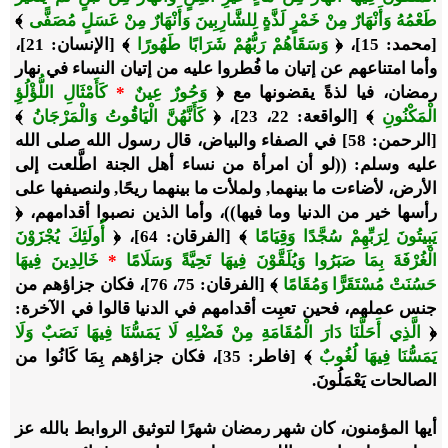
طَعْمُهُ وَأَنْهَارٌ مِنْ خَمْرٍ لَذَّةٍ لِلشَّارِبِينَ وَأَنْهَارٌ مِنْ عَسَلٍ مُصَفًّى
﴾
[محمد: 15]، ﴿
وَسَقَاهُمْ رَبُّهُمْ شَرَابًا طَهُورًا
﴾ [الإنسان: 21]،
وأما امتناعهم عن إتيان ما فُطروا عليه من إتيان النساء في نهار
رمضان، فيا لذةً يقضونها مع ﴿
وَحُورٌ عِينٌ
*
كَأَمْثَالِ اللُّؤْلُؤِ
الْمَكْنُونِ
﴾ [الواقعة: 22، 23]، ﴿
كَأَنَّهُنَّ الْيَاقُوتُ وَالْمَرْجَانُ
﴾
[الرحمن: 58] في الصفاء والبياض، قال رسول الله صلى الله
عليه وسلم: ((لو أن امرأة من نساء أهل الجنة اطَّلعت إلى
الأرض، لأضاءت ما بينهما, ولملأت ما بينهما ريحًا, ولنصيفها على
رأسها خير من الدنيا وما فيها))، وأما الذين نصبوا أقدامهم، ﴿
يَبِيتُونَ لِرَبِّهِمْ سُجَّدًا وَقِيَامًا
﴾ [الفرقان: 64]، ﴿
أُولَئِكَ يُجْزَوْنَ
الْغُرْفَةَ بِمَا صَبَرُوا وَيُلَقَّوْنَ فِيهَا تَحِيَّةً وَسَلَامًا
*
خَالِدِينَ فِيهَا
حَسُنَتْ مُسْتَقَرًّا وَمُقَامًا
﴾ [الفرقان: 75، 76]، فكان جزاؤهم من
جنس عملهم، فحين تعبِت أقدامهم في الدنيا قالوا في الآخرة:
﴿
الَّذِي أَحَلَّنَا دَارَ الْمُقَامَةِ مِنْ فَضْلِهِ لَا يَمَسُّنَا فِيهَا نَصَبٌ وَلَا
يَمَسُّنَا فِيهَا لُغُوبٌ
﴾ [فاطر: 35]، فكان جزاؤهم بِمَا كَانُوا من
الصالحات يَعْمَلُونَ.
أيها المؤمنون، كان شهر رمضان شهرًا لتوثيق الروابط بالله عز