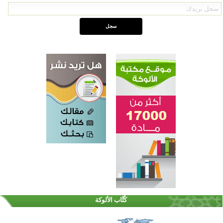
القرآن والتربية في صدارة البرامج الصيفية للمسلمين في بينزا وساراتوف وموردوفيا هذا العام
اختتام الدورة التاسعة لمسابقة حفظ وتلاوة القرآن الكريم في أزناكاييف
كُتَّاب الألوكة
أكثر من 100 شخص يتعرفون على الإسلام خلال يوم المسجد المفتوح في ميلفيل