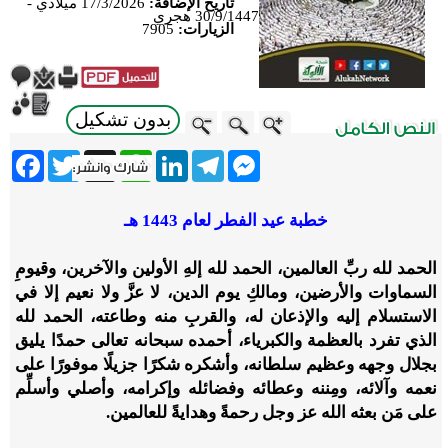
تاريخ الإضافة:
17/3/2026 ميلادي -
30/9/1447 هجري
الزيارات:
7905
بدون تشكيل
ebook
Twitter
WhatsApp
X
LinkedIn
Telegram
Messenger
خطبة عيد الفطر لعام 1443 هـ
الحمد لله ربِّ العالمين، الحمد لله إلهِ الأولين والآخرين، وقيومِ
السماوات والأرضين، ومالكِ يوم الدين، لا عزَّ ولا نعيم إلا في
الاستسلام إليه والإذعان له، والقربِ منه وطاعته، الحمد لله
الذي تفرد بالعظمة والكبرياء، أحمده سبحانه تعالى حمدًا يليق
بجلال وجهه وعظيم سلطانه، وأشكره شكرًا جزيلًا موفورًا على
نعمه وآلائه، ومِننه وعطائه وفضائله وإكرامه، وأصلي وأسلِّم
على مَن بعثه الله عز وجل رحمةً وهدايةً للعالمين.