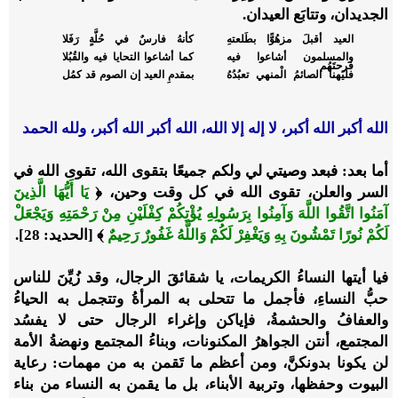
الجديدان، وتتابَع العيدان.
العيد أقبلَ مزهُوًّا بطَلعتهِ
كأنهُ فارسٌ في حُلَّةٍ رَفَلا
والمسلمون أشاعوا فيه
كما أشاعوا التحايا فيه والقُبُلا
فرحتَهُم
فليَهنأ الصائمُ الْمنهي تعبُدُهُ
بمقدمِ العيد إن الصوم قد كمُل
الله أكبر الله أكبر، لا إله إلا الله، الله أكبر الله أكبر، ولله الحمد
أما بعد: فبعد وصيتي لي ولكم جميعًا بتقوى الله، تقوى الله في
السر والعلن، تقوى الله في كل وقت وحين، ﴿
يَا أَيُّهَا الَّذِينَ
آمَنُوا اتَّقُوا اللَّهَ وَآمِنُوا بِرَسُولِهِ يُؤْتِكُمْ كِفْلَيْنِ مِنْ رَحْمَتِهِ وَيَجْعَلْ
لَكُمْ نُورًا تَمْشُونَ بِهِ وَيَغْفِرْ لَكُمْ وَاللَّهُ غَفُورٌ رَحِيمٌ
﴾ [الحديد: 28].
فيا أيتها النساءُ الكريمات، يا شقائقَ الرجال، وقد زُيِّنَ للناس
حبُّ النساءِ، فأجمل ما تتحلى به المرأةُ وتتجمل به الحياءُ
والعفافُ والحشمةُ، فإياكن وإغراء الرجال حتى لا يفسُد
المجتمع، أنتن الجواهرُ المكنونات، وبناءُ المجتمع ونهضةُ الأمة
لن يكونا بدونكنَّ، ومن أعظم ما تَقمن به من مهمات: رعاية
البيوت وحفظها، وتربية الأبناء، بل ما يقمن به النساء من بناء