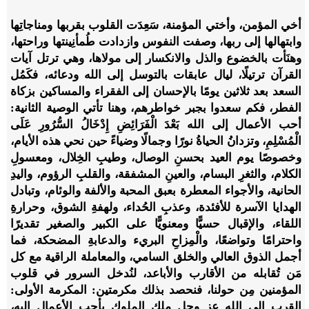
أخي المؤمن، وأختي المؤمنة، سَعِدَت القلوب بقربها ومناجاتِها
وابتهالها إلى ربها، وصفت النفوس وازدادت طُمأنِينتها وراحتها،
وهنَأت بالخضوع والذل والانكسار إلى مولاها، وهي ترتل آيات
القرآن ترتيلًا، ليال عابقات بالتوسل إلى الله ودعائه، فكَمُل
السعد بعد ثلاثين يومًا بالإحسان إلى الفقراء والمساكين بزكاة
الفطر، فكم سعدوا بجبر خواطرهم، وهنا تأتي الوصية الثانية:
أحب الأعمال إلى الله بَعْدَ الْفَرَائِضِ إِدْخَالُ السُّرُورِ عَلَى
الْمُسْلِمِ، وتزدانُ الحياةُ نورًا وجمالًا وضياءً حين نحي هذه الأيام،
وخصوصًا يوم العيد بحسنِ الوصال، وطيبِ الخِلال، ومعسولِ
الكلام، والثغرِ البسام، والعينِ المشفقة، والقلبِ الرؤوم، واليدِ
الحانية، والأجواء المعطرة بعبق المحبة والألفة والوئام، وتبادل
الهدايا الآسرة للأفئدة، وعذبِ الحُداء، ولهفةِ الشوق، وحرارةِ
اللقاء، والإقبال حسيًّا ومعنويًّا على الكبير والصغير تقديرًا
واحترامًا وتواضعًا، والْمِزاحِ البريء والدعابةِ المضحكة، فما
أجمل الذوق العالي والخلق السامي، والمعاملة الراقية مع كل
مَن تُقابله من الأقارب والأباعد، لنُدخل السرور في قلوب
المؤمنين مِن حولنا، فنحصد بذلك مكرمتين: المكرمة الأولى:
القرب إلى الله عز وجل ملك الملوك بأحب الأعمال إليه،