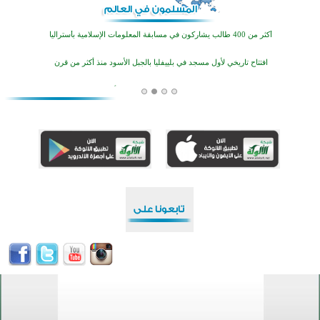
اختتام منافسات قرآنية متميزة في بنغلاديش بمشاركة 3000 متسابق
أكثر من 400 طالب يشاركون في مسابقة المعلومات الإسلامية بأستراليا
افتتاح تاريخي لأول مسجد في بلييفليا بالجبل الأسود منذ أكثر من قرن
منطقة ريبوفسي تحتفل بميلاد مسجد جديد في أجواء إيمانية مميزة
أكبر مشروع إسلامي في ريف أستراليا يفتتح أبوابه بعد سنوات من العمل والعطاء
القرآن والتربية في صدارة البرامج الصيفية للمسلمين في بينزا وساراتوف وموردوفيا هذا العام
اختتام الدورة التاسعة لمسابقة حفظ وتلاوة القرآن الكريم في أزناكاييف
أكثر من 100 شخص يتعرفون على الإسلام خلال يوم المسجد المفتوح في ميلفيل
اختتام منافسات قرآنية متميزة في بنغلاديش بمشاركة 3000 متسابق