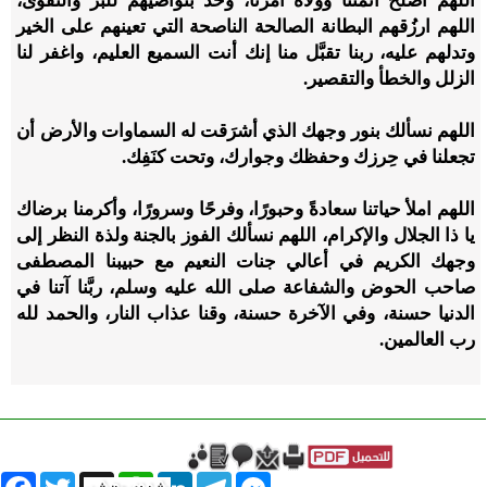
اللهم أصلح أئمتنا وولاة أمرنا، وخُذ بنواصيهم للبر والتقوى،
اللهم ارزُقهم البطانة الصالحة الناصحة التي تعينهم على الخير
وتدلهم عليه، ربنا تقبَّل منا إنك أنت السميع العليم، واغفر لنا
الزلل والخطأ والتقصير.
اللهم نسألك بنور وجهك الذي أشرَقت له السماوات والأرض أن
تجعلنا في حِرزك وحفظك وجوارك، وتحت كنَفِك.
اللهم املأ حياتنا سعادةً وحبورًا، وفرحًا وسرورًا، وأكرمنا برضاك
يا ذا الجلال والإكرام، اللهم نسألك الفوز بالجنة ولذة النظر إلى
وجهك الكريم في أعالي جنات النعيم مع حبيبنا المصطفى
صاحب الحوض والشفاعة صلى الله عليه وسلم، ربَّنا آتنا في
الدنيا حسنة، وفي الآخرة حسنة، وقنا عذاب النار، والحمد لله
رب العالمين.
book
Twitter
WhatsApp
X
LinkedIn
Telegram
Messenger