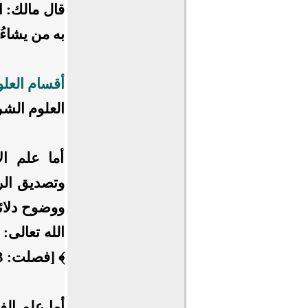
قال مالك: ا
به من يشاءُ
أقسام العل
العلوم الش
أما علم ال
وتصديق الرس
ووضوح دلائل
الله تعالى:
﴾
[فصلت: 53].
أما علم ال