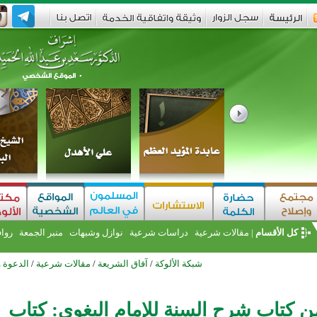
كل الأقسام
|
مقالات شرعية
دراسات شرعية
نوازل وشبهات
منبر الجمعة
روا
شبكة الألوكة
/
آفاق الشريعة
/
مقالات شرعية
/
الدعوة 
ن كتاب شرح السنة للإمام البغوي: كتاب