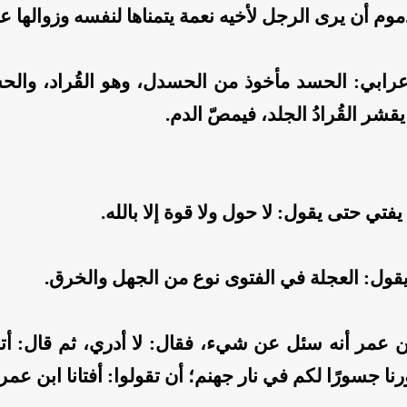
وم أن يرى الرجل لأخيه نعمة يتمناها لنفسه وزوالها ع
أعرابي: الحسد مأخوذ من الحسدل، وهو القُراد، والح
قشر القُرادُ الجلد، فيمصّ الدم.
يفتي حتى يقول: لا حول ولا قوة إلا بالله.
قول: العجلة في الفتوى نوع من الجهل والخرق.
 عمر أنه سئل عن شيء، فقال: لا أدري، ثم قال: أت
نا جسورًا لكم في نار جهنم؛ أن تقولوا: أفتانا ابن عمر 