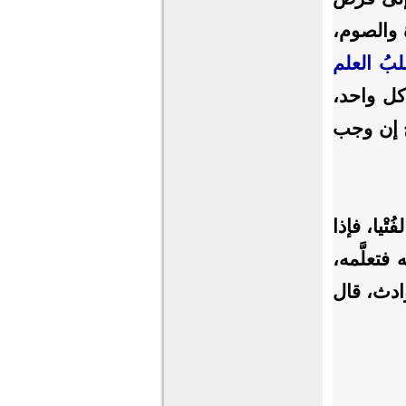
 والصوم،
بُ العلم
كل واحد،
ج إن وجب
تْيا، فإذا
فتعلَّمه،
ادث، قال