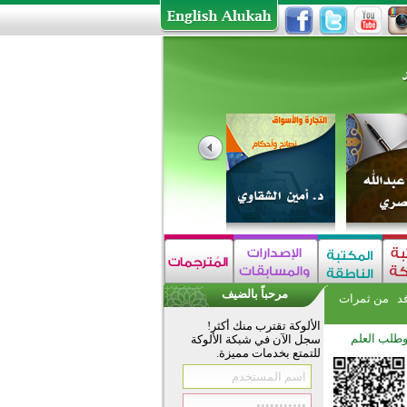
مرحباً بالضيف
فد
من ثمرات
الألوكة تقترب منك أكثر!
وطلب العلم
سجل الآن في شبكة الألوكة
للتمتع بخدمات مميزة.