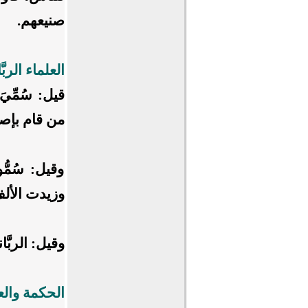
صنيعهم.
العلماء الربَّ
قيل: سُمِّيَ
من قام بإصلا
وقيل: سُمُّو
وزيدت الألف
وقيل: الربَّ
الحكمة والع