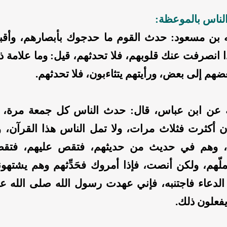
الناس بالموعظة:
ه بن مسعود: حدث القوم ما حدجوك بأبصارهم، وأق
ا انصرفت عنك قلوبهم، فلا تحدثهم، قيل: وما علامة ذ
عضهم إلى بعض، ورأيتهم يتثاءبون، فلا تحدثهم.
عن ابن عباس، قال: حدث الناس كل جمعة مرة، ف
ن أكثرت فثلاث مرات، ولا تمل الناس هذا القرآن، ول
م، وهم في حديث من حديثهم، فتقص عليهم، فتقط
لّهم، ولكن أنصت، فإذا أمروك فحَدِّثهم وهم يشتهون
لدعاء فاجتنبه، فإني عهدت رسول الله صلى الله ع
يفعلون ذلك.