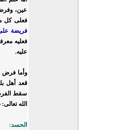
عين، وفرض 
فعلى كل مك
فريضة على
فعليه معرفة
عليه.
وأما فرض الك
قعد أهل بلدٍ
سقط الفرض ع
الله تعالى:
﴿
الحسد: