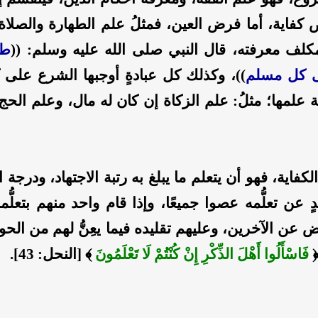
كفاية، أما فرض العين، فمثلُ علم الطهارة والصلاة
لف معرفته، قال النبي صلى الله عليه وسلم: ((
طل
 كل مسلم
))، وكذلك كل عبادةٍ أوجبها الشرع على 
 علمها؛ مثلُ: علم الزكاة إن كان له مال، وعلم الح
فاية، فهو أن يتعلم ما يبلغ به رتبة الاجتهاد، ودرجة الفُ
 عن تعلُّمه عصوا جميعًا، وإذا قام واحد منهم بتعلُّمه 
ن الآخرين، وعليهم تقليده فيما يعِنُّ لهم من الحو
فَاسْأَلُوا أَهْلَ الذِّكْرِ إِنْ كُنْتُمْ لَا تَعْلَمُونَ
﴾
[النحل: 43].