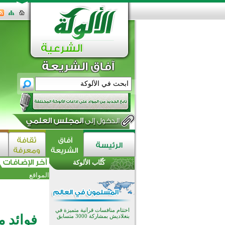
اختتام الدورة التاسعة لمسابقة حفظ
وتلاوة القرآن الكريم في أزناكاييف
تيسليتش تختتم برنامجا تعليميا لتعزيز
كُتَّاب الألوكة
القيم وبناء الشخصية للشباب
المسلمين
المواقع
اختتام منافسات قرآنية متميزة في
بنغلاديش بمشاركة 3000 متسابق
أكثر من 400 طالب يشاركون في
مسابقة المعلومات الإسلامية
بأستراليا
فوائد م
افتتاح تاريخي لأول مسجد في بلييفليا
بالجبل الأسود منذ أكثر من قرن