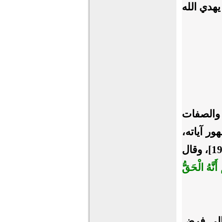
يهدي الله
 والصفات
ر آياته،
[محمد: 19]، وقال
َنَّهُ الْحَقُّ
 إلى فرض