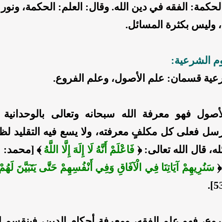
لحكمة: الفقه في دين الله. وقال: العلم: الحكمة، ونور 
، وليس بكثرة المسائل.
وم الشرعية:
رعية قسمان: علم الأصول، وعلم الفروع.
أصول فهو معرفة الله سبحانه وتعالى بالوحدانية
ل فعلى كل مكلفٍ معرفته، ولا يسع فيه التقليد لظهو
ه، قال الله تعالى:
﴿
فَاعْلَمْ أَنَّهُ لَا إِلَهَ إِلَّا اللَّهُ
﴾
﴿
سَنُرِيهِمْ آيَاتِنَا فِي الْآفَاقِ وَفِي أَنْفُسِهِمْ حَتَّى يَتَبَيَّنَ لَهُمْ أ
فروع، فهو علم الفقه، ومعرفة أحكام الدين، فينقسم