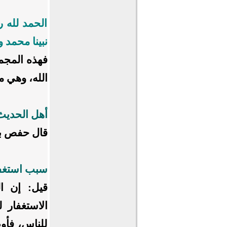
الحمد لله ر
نبينا محمد 
فهذه المجمو
الله، وهي من
أهل الحديث
قال حفص بن
سبب استغفار
قيل: إن ال
الاستغفار ل
للناس، فأوص