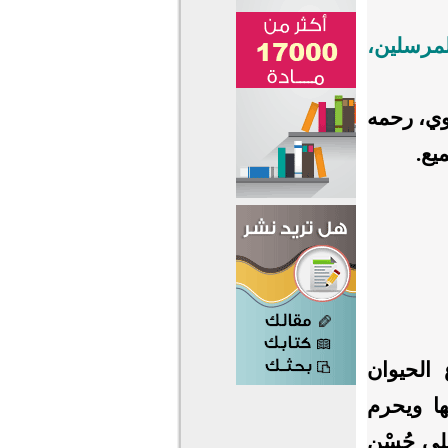
لمرسلين،
وي، رحمه
يع.
 الحيوان
ها ويحرم
لى حُسْن