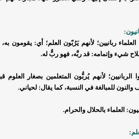
انيون:
 العلماء ربانيين؛ لأنهم يَرُبّون العلم؛ أي: يقومون به، 
ح شيء وإتمامه: قد ربَّه، فهو ربٌّ له.
ا الربانيين؛ لأنهم يُربُّون المتعلمين بصغار العلوم قب
 والنون للمبالغة في النسبة، كما يقال: لحياني.
انيون: العلماء بالحلال والحرام.
لم: