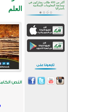
منطقة ريبوفسي تحتفل بميلاد
العلم
مسجد جديد في أجواء إيمانية مميزة
أكبر مشروع إسلامي في ريف
أستراليا يفتتح أبوابه بعد سنوات من
العمل والعطاء
القرآن والتربية في صدارة البرامج
الصيفية للمسلمين في بينزا
وساراتوف وموردوفيا هذا العام
اختتام الدورة التاسعة لمسابقة حفظ
وتلاوة القرآن الكريم في أزناكاييف
تيسليتش تختتم برنامجا تعليميا لتعزيز
القيم وبناء الشخصية للشباب
المسلمين
اختتام منافسات قرآنية متميزة في
بنغلاديش بمشاركة 3000 متسابق
أكثر من 400 طالب يشاركون في
مسابقة المعلومات الإسلامية
بأستراليا
ف