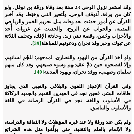
وقد استمر نزول الوحي 23 سنة بعد وفاة ورقة بن نوفل، ولو
كان من ورقة، لَتوقف الوحي، ولَتحير النبي وخبَط، وقد أخبر
القرآن عن أمور حدثت بعد وفاته مثل تحريم الخمر والربا في
المدينة، والجواب عن الروح، والحديث عن غزوات أُحد
والأحزاب وحُنين، وقصة تبني زيد، وحادثة الإفك، وتخلف الثلاثة
عن تبوك، وخبر وفد نجران ودعوتهم للمباهلة
[39]
.
ولو أخذ القرآن من اليهود والنصارى، لمدحهم؛ للجْمِ لسانهم،
وإلا لفضحوه حين ذمَّ عقيدتهم وسوء صنيعهم، وقد كان منهم
سلمان وصهيب، ووفد نجران، ويهود المدينة
[40]
.
وفي القرآن الإعجاز اللغوي والبلاغي والغيبي الذي يجاوز
طاقات البشر، فحين نجد في العهدين القديم والجديد الركاكةَ
في الأسلوب واللغة، نجد في القرآن الرصانة في اللغة
والأسلوب والتناسق.
ولم يكن عند ورقةَ ولا عند غيره المؤهلاتُ ولا الثقافة والدراسة،
ولا الإلمام بالعلم والتقنية، حتى يؤلِّفوا مثل هذه الشرائع