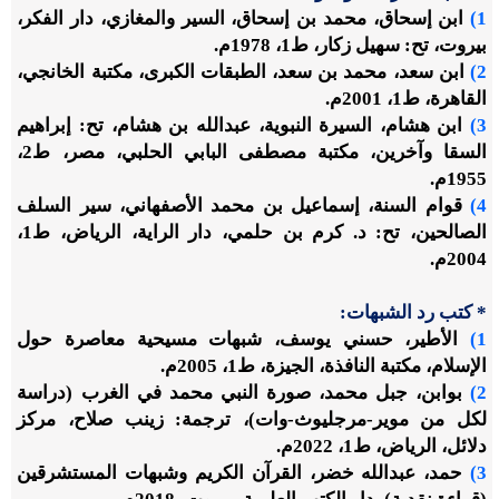
1)
ابن إسحاق، محمد بن إسحاق، السير والمغازي، دار الفكر،
بيروت، تح: سهيل زكار، ط1، 1978م.
2)
ابن سعد، محمد بن سعد، الطبقات الكبرى، مكتبة الخانجي،
القاهرة، ط1، 2001م.
3)
ابن هشام، السيرة النبوية، عبدالله بن هشام، تح: إبراهيم
السقا وآخرين، مكتبة مصطفى البابي الحلبي، مصر، ط2،
1955م.
4)
قوام السنة، إسماعيل بن محمد الأصفهاني، سير السلف
الصالحين، تح: د. كرم بن حلمي، دار الراية، الرياض، ط1،
2004م.
* كتب رد الشبهات:
1)
الأطير، حسني يوسف، شبهات مسيحية معاصرة حول
الإسلام، مكتبة النافذة، الجيزة، ط1، 2005م.
2)
بوابن، جبل محمد، صورة النبي محمد في الغرب (دراسة
لكل من موير-مرجليوث-وات)، ترجمة: زينب صلاح، مركز
دلائل، الرياض، ط1، 2022م.
3)
حمد، عبدالله خضر، القرآن الكريم وشبهات المستشرقين