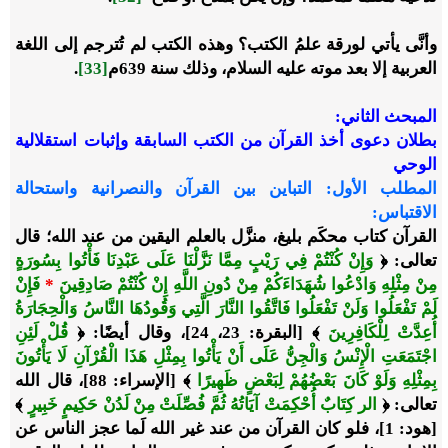
وأنَّى يأتي لورقة علمُ الكتب؟ وهذه الكتب لم تُترجم إلى اللغة
العربية إلا بعد موته عليه السلام، وذلك سنة 639م
[33]
.
المبحث الثاني:
بطلان دعوى أخذ القرآن من الكتب السابقة وإثبات استقلالية
الوحي
المطلب الأول: التباين بين القرآن والنصرانية واستحالة
الاقتباس:
القرآن كتاب محكَم بليغ، منزَّل بالعلم اليقين من عند الله؛ قال
تعالى: ﴿
وَإِنْ كُنْتُمْ فِي رَيْبٍ مِمَّا نَزَّلْنَا عَلَى عَبْدِنَا فَأْتُوا بِسُورَةٍ
مِنْ مِثْلِهِ وَادْعُوا شُهَدَاءَكُمْ مِنْ دُونِ اللَّهِ إِنْ كُنْتُمْ صَادِقِينَ
*
فَإِنْ
لَمْ تَفْعَلُوا وَلَنْ تَفْعَلُوا فَاتَّقُوا النَّارَ الَّتِي وَقُودُهَا النَّاسُ وَالْحِجَارَةُ
أُعِدَّتْ لِلْكَافِرِينَ
﴾ [البقرة: 23، 24]، وقال أيضًا: ﴿
قُلْ لَئِنِ
اجْتَمَعَتِ الْإِنْسُ وَالْجِنُّ عَلَى أَنْ يَأْتُوا بِمِثْلِ هَذَا الْقُرْآنِ لَا يَأْتُونَ
بِمِثْلِهِ وَلَوْ كَانَ بَعْضُهُمْ لِبَعْضٍ ظَهِيرًا
﴾ [الإسراء: 88]، قال الله
تعالى: ﴿
الر كِتَابٌ أُحْكِمَتْ آيَاتُهُ ثُمَّ فُصِّلَتْ مِنْ لَدُنْ حَكِيمٍ خَبِيرٍ
﴾
[هود: 1]، فلو كان القرآن من عند غير الله لَما عجز الناس عن