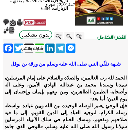
تاريخ الإضافة:
8/2/2026 ميلادي -
22/8/1447 هجري
الزيارات:
6384
بدون تشكيل
ebook
Twitter
WhatsApp
X
LinkedIn
Telegram
Messenger
شبهة تلقِّي النبي صلى الله عليه وسلم من ورقة بن نوفل
الحمد لله رب العالمين، والصلاة والسلام على إمام المرسلين،
سيدنا وسندنا محمد بن عبدالله الهادي الأمين، وعلى آله
وأصحابه الطيبين الطاهرين، ومن تبِعهم بإيمان وإحسان إلى
يوم الدين؛ أما بعد:
فإن الوحيَ يعتبر الوصلة الوحيدة بين الله وبين عباده بواسطة
رسله الكرام، لتوجيه العباد إلى الدين القويم، إلى ما فيه
صلاحهم ونفعهم، ومسك الختام في سلك الأنبياء المرسلين
سيدُنا رسول الله صلى الله عليه وسلم، فالوحي الذي جاءه