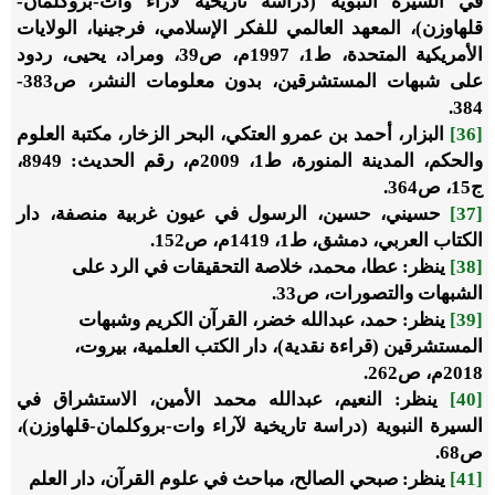
في السيرة النبوية
(دراسة تاريخية لآراء وات-بروكلمان-
قلهاوزن)، المعهد العالمي للفكر الإسلامي، فرجينيا، الولايات
الأمريكية المتحدة، ط1، 1997م، ص39، ومراد، يحيى،
ردود
على شبهات المستشرقين
، بدون معلومات النشر، ص383-
384.
[36]
البزار، أحمد بن عمرو العتكي،
البحر الزخار
، مكتبة العلوم
والحكم، المدينة المنورة، ط1، 2009م، رقم الحديث: 8949،
ج15، ص364.
[37]
حسيني، حسين،
الرسول في عيون غربية منصفة
، دار
الكتاب العربي، دمشق، ط1، 1419م، ص152.
[38]
ينظر: عطا، محمد،
خلاصة التحقيقات في الرد على
الشبهات والتصورات
، ص33.
[39]
ينظر: حمد، عبدالله خضر،
القرآن الكريم وشبهات
المستشرقين
(قراءة نقدية)، دار الكتب العلمية، بيروت،
2018م، ص262.
[40]
ينظر: النعيم، عبدالله محمد الأمين،
الاستشراق في
السيرة النبوية
(دراسة تاريخية لآراء وات-بروكلمان-قلهاوزن)،
ص68.
[41]
ينظر: صبحي الصالح،
مباحث في علوم القرآن
، دار العلم