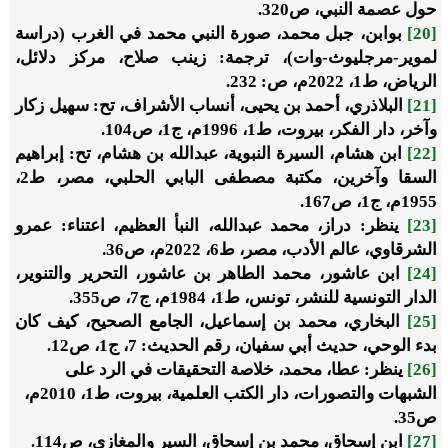
حول عصمة النبي
، ص320.
[20]
بوابن، جبل محمد،
صورة النبي محمد في الغرب
(دراسة
لموير-مرجليوث-وات)، ترجمة: زينب صلاح، مركز دلائل،
الرياض، ط1، 2022م، ص: 232.
[21]
البلاذري، أحمد بن يحيى،
أنساب الأشراف
، تح: سهيل زكار
وآخر، دار الفكر، بيروت، ط1، 1996م، ج1، ص104.
[22]
ابن هشام،
السيرة النبوية
، عبدالله بن هشام، تح: إبراهيم
السقا وآخرين، مكتبة مصطفى البابي الحلبي، مصر، ط2،
1955م، ج1، ص167.
[23]
ينظر: دراز، محمد عبدالله،
النبأ العظيم
، اعتناء: عمرو
الشرقاوي، عالم الأدب، مصر، ط6، 2022م، ص36.
[24]
ابن عاشور، محمد الطاهر بن عاشور،
التحرير والتنوير
،
الدار التونسية للنشر، تونس، ط1، 1984م، ج7، ص355.
[25]
البخاري، محمد بن إسماعيل،
الجامع الصحيح
، كيف كان
بدء الوحي، حديث أبي سفيان، رقم الحديث: 7، ج1، ص12.
[26]
ينظر: عطا، محمد،
خلاصة التحقيقات في الرد على
الشبهات والتصورات
، دار الكتب العلمية، بيروت، ط1، 2010م،
ص35.
[27]
ابن إسحاق، محمد بن إسحاق،
السير والمغازي
، ص114.