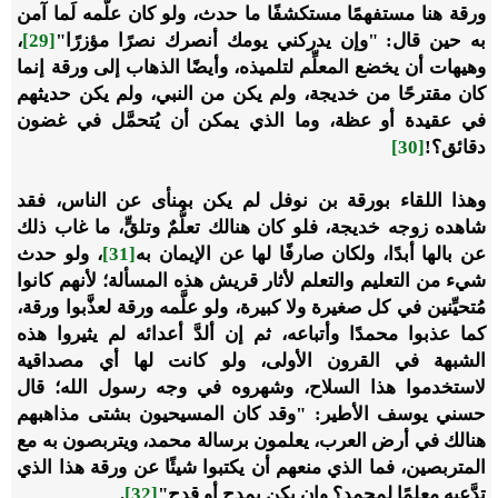
ورقة هنا مستفهمًا مستكشفًا ما حدث، ولو كان علَّمه لَما آمن
به حين قال: "وإن يدركني يومك أنصرك نصرًا مؤزرًا"
[29]
،
وهيهات أن يخضع المعلِّم لتلميذه، وأيضًا الذهاب إلى ورقة إنما
كان مقترحًا من خديجة، ولم يكن من النبي، ولم يكن حديثهم
في عقيدة أو عظة، وما الذي يمكن أن يُتحمَّل في غضون
دقائق؟!
[30]
وهذا اللقاء بورقة بن نوفل لم يكن بمنأى عن الناس، فقد
شاهده زوجه خديجة، فلو كان هنالك تعلُّمٌ وتلقٍّ، ما غاب ذلك
عن بالها أبدًا، ولكان صارفًا لها عن الإيمان به
[31]
، ولو حدث
شيء من التعليم والتعلم لأثار قريش هذه المسألة؛ لأنهم كانوا
مُتحيِّنين في كل صغيرة ولا كبيرة، ولو علَّمه ورقة لعذَّبوا ورقة،
كما عذبوا محمدًا وأتباعه، ثم إن ألدَّ أعدائه لم يثيروا هذه
الشبهة في القرون الأولى، ولو كانت لها أي مصداقية
لاستخدموا هذا السلاح، وشهروه في وجه رسول الله؛ قال
حسني يوسف الأطير: "وقد كان المسيحيون بشتى مذاهبهم
هنالك في أرض العرب، يعلمون برسالة محمد، ويتربصون به مع
المتربصين، فما الذي منعهم أن يكتبوا شيئًا عن ورقة هذا الذي
تدَّعيه معلمًا لمحمد؟ وإن يكن بمدح أو قدح"
[32]
.