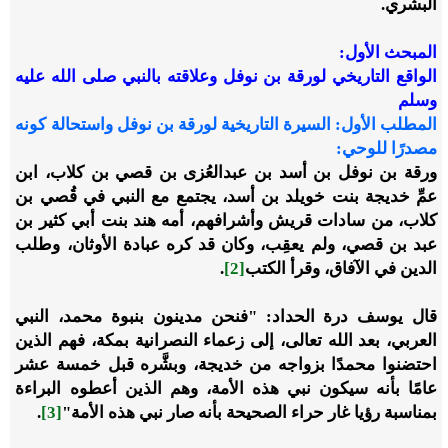
البشري.
المبحث الأول:
الواقع التاريخي لورقة بن نوفل وعلاقته بالنبي صلى الله عليه
وسلم
المطلب الأول: السيرة التاريخية لورقة بن نوفل واستحالة كونه
مصدرًا للوحي:
ورقة بن نوفل بن
أسد بن عبدالعُزى
بن
قصي بن كلاب
، ابن
عمِّ
خديجة بنت خويلد
بن أسد، يجتمع مع النبي في قُصي بن
كلاب، من سادات قريش وأشرافهم، أمه هند بنت أبي كثير بن
عبد بن قصي، ولم يعقِب، وكان قد كره عبادة الأوثان، وطلب
الدين في الآفاق، وقرأ الكتب
[2]
.
قال يوسف درة الحداد: "فنحن مدينون بنبوة محمد، النبي
العربي، بعد الله تعالى، إلى زعماء النصرانية بمكة، فهم الذين
احتضنوا محمدًا بزواجه من خديجة، وبشَّره قبل خمسة عشر
عامًا بأنه سيكون نبي هذه الأمة، وهم الذين أعطوه البراءة
بمناسبة رؤيا غار حراء الصحيحة بأنه صار نبي هذه الأمة"
[3]
.