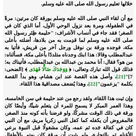
خلالها تعليم رسول الله
صلى الله عليه وسلم
.
مع أن لقاء النبي صلى الله عليه وسلم بورقة كان مرتين: مرةً
في الطفولة، ومرة بعد نزول الوحي الأول، أما الذي كان في
الصغر؛ فقد جاء في أنساب الأشراف: "حليمة ظِئر رسول الله
صلى الله عليه وسلم لما قدِمت به من بلادها، أضلته بأعلى
مكة، فوجده ورقة بن نوفل ورجل آخر من قريش، ‌فأتيا ‌به
‌عبد‌المطلب وقالا: هذا ابنك وجدناه متلددًا بأعلى مكة، فسألناه:
من هو؟ فقال: أنا محمد بن عبدالله بن عبدالمطلب، فأتيناك به؛
فذلك قول الله تبارك وتعالى: ﴿
وَوَجَدَكَ ضَالًّا فَهَدَى
﴾ [الضحى:
7]"
[21]
، وأصل هذه القصة عند ابن هشام، وهو بدأ القصة
بكلمة "يزعمون"
[22]
، وهذا يُضعف مصداقيةَ هذا اللقاء.
وإن ثبت هذا اللقاء، ولقد رجع من عند حليمة في سن الخامسة،
وهذا العمر المبكر لا يسمح للمرء أن يتعلم شيئًا، وأيضًا كان
ورقة في ذلك الوقت مشركًا، ولو فرضنا بأنه كونه منذ الصغر،
فالمفروض أن يكفله كما كفل النبي زكريا مريمَ، مع أن النبي
كان في كفالة جَده ثم عمه، وكان مشغولًا قبل النبوة برعي
الأغنام ثم بالتجارة، ولم يثبت أن ورقة كان يهتم بالأطفال