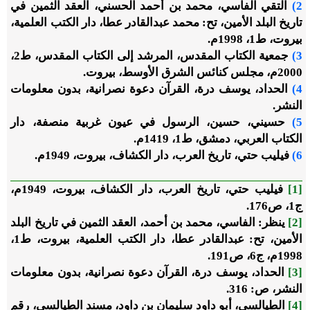
2)
التقي الفاسي، محمد بن أحمد الحسني، العقد الثمين في
تاريخ البلد الأمين، تح: محمد عبدالقادر عطا، دار الكتب العلمية،
بيروت، ط1، 1998م.
3)
جمعية الكتاب المقدس، المرشد إلى الكتاب المقدس، ط2،
2000م، مجلس كنائس الشرق الأوسط، بيروت.
4)
الحداد، يوسف درة، القرآن دعوة نصرانية، بدون معلومات
النشر.
5)
حسيني، حسين، الرسول في عيون غربية منصفة، دار
الكتاب العربي، دمشق، ط1، 1419م.
6)
فيليب حتي، تاريخ العرب، دار الكشاف، بيروت، 1949م.
[1]
فيليب حتي،
تاريخ العرب
، دار الكشاف، بيروت، 1949م،
ج1، ص176.
[2]
ينظر: الفاسي، محمد بن أحمد،
العقد الثمين في تاريخ البلد
الأمين
، تح: عبدالقادر عطا، دار الكتب العلمية، بيروت، ط1،
1998م، ج6، ص191.
[3]
الحداد، يوسف درة،
القرآن دعوة نصرانية
، بدون معلومات
النشر، ص: 316.
[4]
الطيالسي، أبو داود سليمان بن داود،
مسند الطيالسي
، رقم