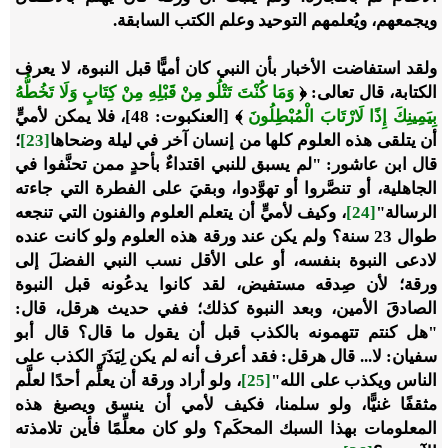
ويجمعهم، ويُعلمهم التوحيد وعلم الكتب السابقة.
ولقد استفاضت الأخبار بأن النبي كان أميًّا قبل النبوة، لا يعرف
الكتابة، قال تعالى: ﴿
وَمَا كُنْتَ تَتْلُو مِنْ قَبْلِهِ مِنْ كِتَابٍ وَلَا تَخُطُّهُ
بِيَمِينِكَ إِذًا لَارْتَابَ الْمُبْطِلُونَ
﴾ [العنكبوت: 48]، فلا يمكن لأميٍّ
أن يتلقى هذه العلوم كلها من إنسان آخر في ليلة وضحاها
[23]
؛
قال ابن عاشور: "لم يسبق للنبي اقتداءٌ بأحدٍ ممن تحنَّفوا في
الجاهلية، أو تنصَّروا أو تهوَّدوا، وبقيَ على الفطرة التي جاءته
الرسالة"
[24]
، وكيف لأميٍّ أن يتعلم العلوم والفنون التي تنجعه
طوال 23 سنة؟ ولم يكن عند ورقة هذه العلوم ولو كانت عنده
لادعى النبوة بنفسه، أو على الأقل نسب النبي الفضلَ إلى
ورقة؛ لأن صِدقه مستفيض، لقد كانوا يدعُونه قبل النبوة
الصادقَ الأمين، وبعد النبوة كذلك؛ ففي حديث هرقل، قال:
"هل كنتم تتهمونه بالكذب قبل أن يقول ما قال؟ قال أبو
سفيان: لا... قال هرقل: فقد أعرف أنه لم يكن لِيَذَرَ الكذب على
الناس ويكذب على الله"
[25]
، ولو أراد ورقة أن يعلِّم أحدًا لعلَّم
مثقفًا غنيًّا، ولو سلمنا، فكيف لأمي أن ينسق ويصيغ هذه
المعلومات بهذا السبك المحكَم؟ ولو كان معلِّمًا فأين تلامذته