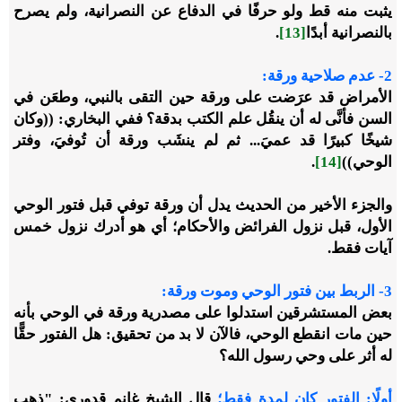
يثبت منه قط ولو حرفًا في الدفاع عن النصرانية، ولم يصرح
بالنصرانية أبدًا
[13]
.
2-
عدم صلاحية ورقة:
الأمراض قد عرَضت على ورقة حين التقى بالنبي، وطعَن في
السن فأنَّى له أن ينقُل علم الكتب بدقة؟ ففي البخاري: ((وكان
شيخًا كبيرًا قد عميَ... ثم لم ينشَب ورقة أن تُوفيَ، وفتر
الوحي))
[14]
.
والجزء الأخير من الحديث يدل أن ورقة توفي قبل فتور الوحي
الأول، قبل نزول الفرائض والأحكام؛ أي هو أدرك نزول خمس
آيات فقط.
3-
الربط بين فتور الوحي وموت ورقة:
بعض المستشرقين استدلوا على مصدرية ورقة في الوحي بأنه
حين مات انقطع الوحي، فالآن لا بد من تحقيق: هل الفتور حقًّا
له أثر على وحي رسول الله؟
أولًا: الفتور كان لمدة فقط؛
قال الشيخ غانم قدوري: "ذهب