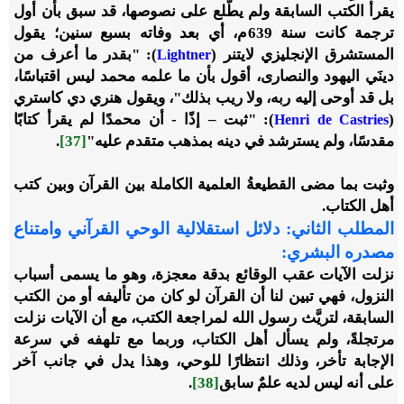
يقرأ الكتب السابقة ولم يطَّلع على نصوصها، قد سبق بأن أول
ترجمة كانت سنة 639م، أي بعد وفاته بسبع سنين؛ يقول
المستشرق الإنجليزي لايتنر (
): "بقدر ما أعرف من
Lightner
دينَي اليهود والنصارى، أقول بأن ما علمه محمد ليس اقتباسًا،
بل قد أوحى إليه ربه، ولا ريب بذلك"، ويقول هنري دي كاستري
(
): "ثبت – إذًا - أن محمدًا لم يقرأ كتابًا
Henri de Castries
مقدسًا، ولم يسترشد في دينه بمذهب متقدم عليه"
[37]
.
وثبت بما مضى القطيعةُ العلمية الكاملة بين القرآن وبين كتب
أهل الكتاب.
المطلب الثاني: دلائل استقلالية الوحي القرآني وامتناع
مصدره البشري
:
نزلت الآيات عقب الوقائع بدقة معجزة، وهو ما يسمى أسباب
النزول، فهي تبين لنا أن القرآن لو كان من تأليفه أو من الكتب
السابقة، لتريَّث رسول الله لمراجعة الكتب، مع أن الآيات نزلت
مرتجلةً، ولم يسأل أهل الكتاب، وربما مع تلهفه في سرعة
الإجابة تأخر، وذلك انتظارًا للوحي، وهذا يدل في جانب آخر
على أنه ليس لديه علمٌ سابق
[38]
.