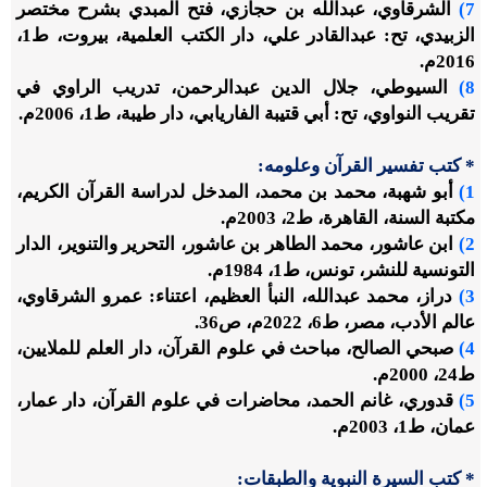
7)
الشرقاوي، عبدالله بن حجازي، فتح المبدي بشرح مختصر
الزبيدي، تح: عبدالقادر علي، دار الكتب العلمية، بيروت، ط1،
2016م.
8)
السيوطي، جلال الدين عبدالرحمن، تدريب الراوي في
تقريب النواوي، تح: أبي قتيبة الفاريابي، دار طيبة، ط1، 2006م.
* كتب تفسير القرآن وعلومه:
1)
أبو شهبة، محمد بن محمد، المدخل لدراسة القرآن الكريم،
مكتبة السنة، القاهرة، ط2، 2003م.
2)
ابن عاشور، محمد الطاهر بن عاشور، التحرير والتنوير، الدار
التونسية للنشر، تونس، ط1، 1984م.
3)
دراز، محمد عبدالله، النبأ العظيم، اعتناء: عمرو الشرقاوي،
عالم الأدب، مصر، ط6، 2022م، ص36.
4)
صبحي الصالح، مباحث في علوم القرآن، دار العلم للملايين،
ط24، 2000م.
5)
قدوري، غانم الحمد، محاضرات في علوم القرآن، دار عمار،
عمان، ط1، 2003م.
* كتب السيرة النبوية والطبقات: