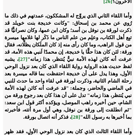
الآخرون؟
[26]
وأما اللقاء الثاني الذي يروِّج له المشككون، عمدتهم في ذلك ما
رُوي عن محمد بن إسحاق: "وكانت خديجة بنت خويلد قد
ذكرت لورقة بن نوفل بن أسد؛ وكان ابن عمها، وكان نصرانيًّا قد
تبِع أهل الكتاب، وعلِم من علم الناس ما ذَكَر لها غلامها ميسرة
من قول الراهب، وما كان رأى منه إذ كان الملَكان يظلَّانه، فقال
ورقة: لئن كان هذا حقًّا يا خديجة، إن محمدًا لَنبي هذه الأمة، قد
عرفت أنه كائن لهذه الأمة نبيٌّ يُنتظر، هذا زمانه"
[27]
، يشبه
لفظ حديث هذه الرواية روايةَ اللقاء الذي كان بعد نزول الوحي
الأول، وهذا يدل على أن خديجة احتفظت بما قاله ميسرة بعد
رحلة الشام الثانية، وذكرت لورقة في لقاء واحد ما حدث للنبي
في الماضي والحاضر، وجملة: "قد عرفت أنه كائن لهذه الأمة
نبي يُنتظر، هذا زمانه" تدل على أن هذا كان بعد رجوع ورقة من
الشام، حين أخبره راهب الموصل، ويؤكده أكثر قول ابن سعد:
"ثم انطلقت إلى ورقة بن نوفل، وهي أول مرة أتته، فأخبرته
بما أخبرها به رسول الله"
[28]
، فذكر أنه اتصال بورقة.
وأما اللقاء الثالث الذي كان بعد نزول الوحي الأول، فقد ظهر