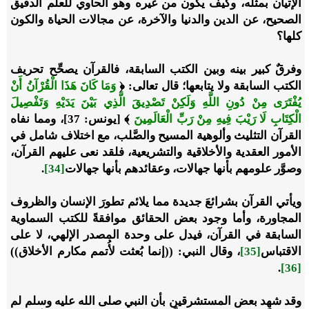
الإتيان بمثله، وكيف يكون من غيره وهو الحاوي للعلم الدقيق
الصحيح، عن الدين والدنيا والآخرة، عن مجالات الحياة والكون
كلها؟
وفرقٌ كبير بينه وبين الكتب السابقة، فالقرآن يصحِّح تحريف
الكتب السابقة ولا يتابعها؛ قال تعالى: ﴿
وَمَا كَانَ هَذَا الْقُرْآنُ أَنْ
يُفْتَرَى مِنْ دُونِ اللَّهِ وَلَكِنْ تَصْدِيقَ الَّذِي بَيْنَ يَدَيْهِ وَتَفْصِيلَ
الْكِتَابِ لَا رَيْبَ فِيهِ مِنْ رَبِّ الْعَالَمِينَ
﴾ [يونس: 37]، ومما نفاه
القرآن التثليث وألوهية المسيح والصَّلب، مع اختلاف شامل في
الأمور العقدية والأخلاقية والتشريعية، فلقد نعى عليهم القرآن،
وصوَّر علومهم بأنها جهالات، وعقائدهم بأنها جهالات
[34]
.
ويأتي القرآن بشرائعَ جديدة مما يلائم تطورَ الإنسان والظروف
المجاورة، وأما وجود بعض الحقائق موافقةً للكتب السماوية
السابقة في القرآن، فيدل على وحدة المصدر الإلهي، لا على
الاقتباس
[35]
، وقال النبي: ((إنما بُعثت لأُتمم مكارم الأخلاق))
.
[36]
وقد شهِد بعض المستشرقين بأن النبي صلى الله عليه وسلم لم