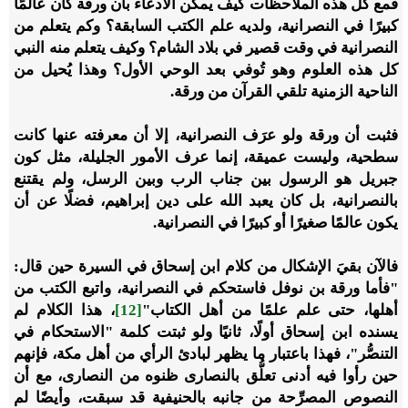
فمع كل هذه الملاحظات كيف يمكن الادعاء بأن ورقة كان عالمًا
كبيرًا في النصرانية، ولديه علم الكتب السابقة؟ وكم يتعلم من
النصرانية في وقت قصير في بلاد الشام؟ وكيف يتعلم منه النبي
كل هذه العلوم وهو تُوفي بعد الوحي الأول؟ وهذا يُحيل من
الناحية الزمنية تلقي القرآن من ورقة.
فثبت أن ورقة ولو عرَف النصرانية، إلا أن معرفته عنها كانت
سطحية، وليست عميقة، إنما عرف الأمور الجليلة، مثل كون
جبريل هو الرسول بين جناب الرب وبين الرسل، ولم يقتنع
بالنصرانية، بل كان يعبد الله على دين إبراهيم، فضلًا عن أن
يكون عالمًا صغيرًا أو كبيرًا في النصرانية.
فالآن بقيَ الإشكال من كلام ابن إسحاق في السيرة حين قال:
"فأما ورقة بن نوفل فاستحكم في النصرانية، واتبع الكتب من
أهلها، حتى علم علمًا من أهل الكتاب"
[12]
، هذا الكلام لم
يسنده ابن إسحاق أولًا، ثانيًا ولو ثبتت كلمة "الاستحكام في
التنصُّر"، فهذا باعتبار ما يظهر لبادئ الرأي من أهل مكة، فإنهم
حين رأوا فيه أدنى تعلُّق بالنصارى ظنوه من النصارى، مع أن
النصوص المصرِّحة من جانبه بالحنيفية قد سبقت، وأيضًا لم