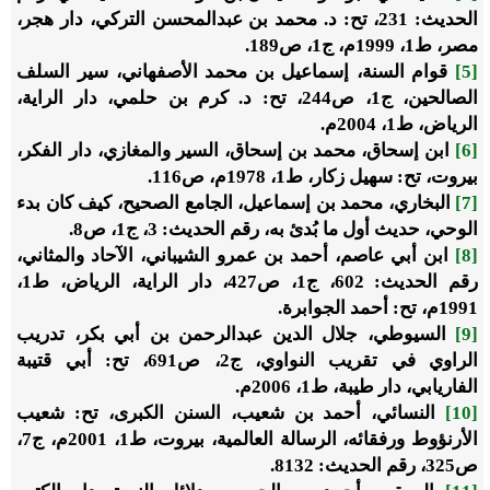
الحديث: 231، تح: د. محمد بن عبدالمحسن التركي، دار هجر،
مصر، ط1، 1999م، ج1، ص189.
[5]
قوام السنة، إسماعيل بن محمد الأصفهاني،
سير السلف
الصالحين
، ج1، ص244، تح: د. كرم بن حلمي، دار الراية،
الرياض، ط1، 2004م.
[6]
ابن إسحاق، محمد بن إسحاق،
السير والمغازي
، دار الفكر،
بيروت، تح: سهيل زكار، ط1، 1978م، ص116.
[7]
البخاري، محمد بن إسماعيل،
الجامع الصحيح
، كيف كان بدء
الوحي، حديث أول ما بُدئ به، رقم الحديث: 3، ج1، ص8.
[8]
ابن أبي عاصم، أحمد بن عمرو الشيباني،
الآحاد والمثاني
،
رقم الحديث: 602، ج1، ص427، دار الراية، الرياض، ط1،
1991م، تح: أحمد الجوابرة.
[9]
السيوطي، جلال الدين عبدالرحمن بن أبي بكر،
تدريب
الراوي في تقريب النواوي
، ج2، ص691، تح: أبي قتيبة
الفاريابي، دار طيبة، ط1، 2006م.
[10]
النسائي، أحمد بن شعيب،
السنن الكبرى
، تح: شعيب
الأرنؤوط ورفقائه، الرسالة العالمية، بيروت، ط1، 2001م، ج7،
ص325، رقم الحديث: 8132.