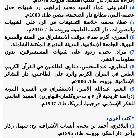
(قراءة نقدية)، دار الكتب العلمية، بيروت، 2018م.
4)
الشربيني، عماد السيد محمد إبراهيم، رد شبهات حول
عصمة النبي، مطابع دار الصحيفة، مصر، ط1، 2003م.
5)
عطا، محمد، خلاصة التحقيقات في الرد على الشبهات
والتصورات، دار الكتب العلمية، بيروت، ط1، 2010م.
6)
العمري، أكرم ضياء، موقف الاستشراق من السنة والسيرة
النبوية، الجامعة الإسلامية، المدينة المنورة، المكتبة الشاملة.
7)
مراد، يحيى، ردود على شبهات المستشرقين، بدون
معلومات النشر.
8)
الم
طيري، عبدالمحسن
، دعاوى الطاعنين في القرآن الكريم،
الطعن في القرآن الكريم والرد على الطاعنين، دار البشائر
الإسلامية، بيروت، ط1، 2006م.
9)
النعيم، عبدالله الأمين، الاستشراق في السيرة النبوية
(دراسة تاريخية لآراء وات-بروكلمان-قلهاوزن)، المعهد العالمي
للفكر الإسلامي، فرجينيا، أمريكا، ط1، 1997م.
* كتب أخرى:
1)
البلاذري، أحمد بن يحيى، أنساب الأشراف، تح: سهيل زكار
وآخر، دار الفكر، بيروت، ط1، 1996م.