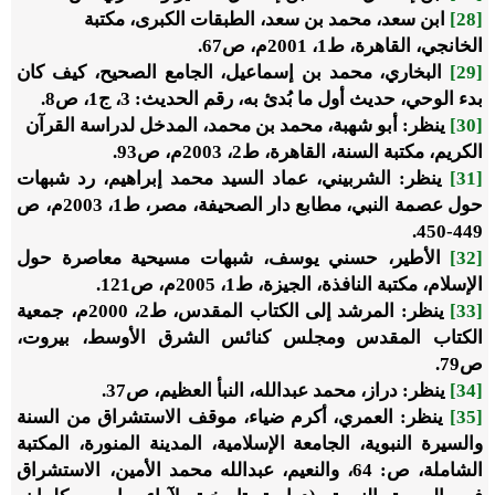
[28]
ابن سعد، محمد بن سعد،
الطبقات الكبرى
، مكتبة
الخانجي، القاهرة، ط1، 2001م، ص67.
[29]
البخاري، محمد بن إسماعيل،
الجامع الصحيح
، كيف كان
بدء الوحي، حديث أول ما بُدئ به، رقم الحديث: 3، ج1، ص8.
[30]
ينظر: أبو شهبة، محمد بن محمد،
المدخل لدراسة القرآن
الكريم
، مكتبة السنة، القاهرة، ط2، 2003م، ص93.
[31]
ينظر: الشربيني، عماد السيد محمد إبراهيم،
رد شبهات
حول عصمة النبي
، مطابع دار الصحيفة، مصر، ط1، 2003م، ص
449-450.
[32]
الأطير، حسني يوسف،
شبهات مسيحية معاصرة حول
الإسلام
، مكتبة النافذة، الجيزة، ط1، 2005م، ص121.
[33]
ينظر:
المرشد إلى الكتاب المقدس
، ط2، 2000م، جمعية
الكتاب المقدس ومجلس كنائس الشرق الأوسط، بيروت،
ص79.
[34]
ينظر: دراز، محمد عبدالله، النبأ العظيم، ص37.
[35]
ينظر: العمري، أكرم ضياء،
موقف الاستشراق من السنة
والسيرة النبوية
، الجامعة الإسلامية، المدينة المنورة، المكتبة
الشاملة، ص: 64، والنعيم، عبدالله محمد الأمين،
الاستشراق