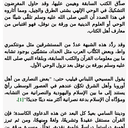
صدَّق الكتب السابقة وهيمن عليها، وقد حاول المغرِضون
التشكيكَ في الوحي الإلهي بشتى الطرق والحِيل، ومما أثاروه
في هذا الصدد أن النبي صلى الله عليه وسلم تلقَّى شيئًا من
الوحي أو العلوم الدينية من ورقة بن نوفل، فهو اقتباس من
معارف أهل الكتاب.
وقد ردَّد هذه الشبهة عددٌ من المستشرقين مثل مونتكمري
واط، وبعض الكتَّاب العرب مثل الحداد، متشبِّثين بوجود تشابه
ما بين معلومات القرآن والكتب السابقة، وبلقاء النبي صلى الله
عليه وسلم بورقة بن نوفل بعد نزول الوحي الأول.
يقول المسيحي اللبناني فيليب حتى: "بعض النصارى من أهل
أوروبا وأهل الشرق تكوَّن عندهم في العصور الوسطى رأيٌ
يستند إلى ما بين الإسلام واليهودية والنصرانية من التشابه،
ومؤدَّاه أن الإسلام بدعة نصرانية أكثر منه دينًا جديدًا"
[1]
.
وديننا السامي بعيدٌ كل البعد عن هذه الدعاوى الكاسدة؛ فإن
القرآن مستقل عقيدةً وتشريعًا، ولغةً ومنهجًا، ومن ثم تبرز
أهمية دراستها دراسةً علمية نقدية، تحلِّل مسيرة ورقة بن