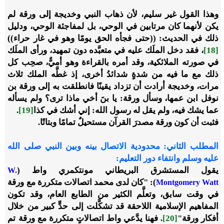
وهذا القول غير سليم، لأن ذهاب النبي وخديجة إلى ورقة لم
يكن لأنهما كان مرتابين في الوحي، بل لمفاجئة الوحي، ودليل
ذلك في الحديث: ((حتى فجأه الحق يومًا وهو في غار حراء))
[18]
، فقد دخل الملَك عليه في متعبَّده دون تمهيد، ورأى الملَك
في صورته الملائكية، وقد أمره بالقراءة وهو أميٌّ، صحِب كل
ذلك مع ما فيه من شدةٍ شدائدُ أخرى، إذ غطَّه الملك ثلاث
مرات، وخديجة أرادت أن تزداد يقينًا فانطلقت به إلى ورقة بن
نوفل ابن عمها، وسأل ورقة: يا بنَ أخي ماذا ترى؟ ولم يسأله
عما يشك فيه، ولم يقل له رسول الله: إني أشك في كذا
[19]
.
فثبت أن كون ورقة مصدرَ القرآن مستحيلٌ تمامًا وبتاتًا.
المطلب الثاني: محدودية الاتصال بينه وبين النبي صلى الله
عليه وسلم وانتفاء دور التعليم:
يقول المستشرق البريطاني مونتكمري واط (
W.
): "كان لدى محمد اتصالات متكررة مع ورقة
Montgomery Watt
في وقت سابق، وتعلَّم الكثير من الطابع العام، وقد تكون
المفاهيم الإسلامية اللاحقة قد تشكَّلت إلى حدٍّ كبير من خلال
أفكار ورقة"
[20]
. فهنا يدَّعي واط اتصالاتٍ متكررة مع ورقة تم