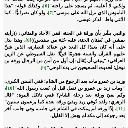
ولكني لا أعلمه، ‌ثم ‌يسجد ‌على ‌راحته"
[6]
، وكذلك قوله: "هذا
الناموس الذي نزل الله على موسى"
[7]
، ولو كان نصرانيًّا - كما
ادَّعى واط - لذكر عيسى.
والنبي بشَّر بأن ورقة في الجنة، ففي الآحاد والمثاني: ((رأيته
يمشي في بُطنان الجنة، عليه حُلة من سندس))
[8]
، وهذا يدل
على أنه كان بعيدًا كل البعد عن عقائد النصارى، الذين شنَّ
عليهم القرآن والسنة هجومًا قويًّا؛ نقل السيوطي عن الزين
العراقي: "ينبغي أن يُقال: إن أول من آمن من الرجال ورقة بن
نوفل؛ لحديث الصحيحين في بدء الوحي"
[9]
.
وزيد بن عمرو مات بعد الرجوع من الشام؛ ففي السنن الكبرى:
"ومات زيد بن عمرو بن نفيل قبل أن يُبعث رسول الله"
[10]
،
وكم بقيَ ورقة بعد رحلة الشام؟ ففي دلائل النبوة: "قال
الزهري: ‌ولقد ‌تُوفي ‌زيد ‌وبقيَ ‌ورقة بعده كما يزعمون سنتين"
[11]
، إذًا ورقة لم يمكث في الشام في جانب، وفي جانب آخر
بعد رجوعه إلى مكة لم يعِش إلا القليل.