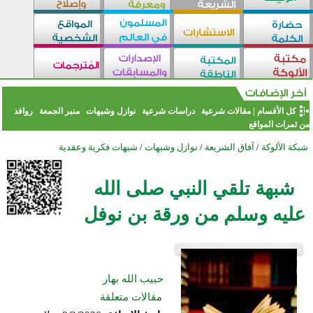
كل الأقسام
|
مقالات شرعية
دراسات شرعية
نوازل وشبهات
منبر الجمعة
روافد
من ثمرات المواقع
شبكة الألوكة
/
آفاق الشريعة
/
نوازل وشبهات
/
شبهات فكرية وعقدية
شبهة تلقي النبي صلى الله
عليه وسلم من ورقة بن نوفل
حبيب الله بهار
مقالات متعلقة