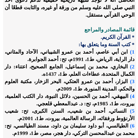
الحاصل أنه لا توجد شبهة تاريخية حقيقية تدعم دعوى أخذ
النبي صلى الله عليه وسلم من ورقة أو غيره، والثابت قطعًا أن
الوحي القرآني مستقل.
قائمة المصادر والمراجع
* القرآن الكريم.
* كتب السنة وما يتعلق بها:
1)
ابن أبي عاصم، أحمد بن عمرو الشيباني، الآحاد والمثاني،
دار الراية، الرياض، ط1، 1991م، تح: أحمد الجوابرة.
2)
البخاري، محمد بن إسماعيل، الجامع الصحيح، اعتناء: دار
الكمال المتحدة، عطاءات العلم، ط1، 1437ه.
3)
البزار، أحمد بن عمرو العتكي، البحر الزخار، مكتبة العلوم
والحكم، المدينة المنورة، ط1، 2009م.
4)
البيهقي، أحمد بن الحسين، دلائل النبوة، دار الكتب العلمية،
بيروت، ط1، 1985م، تح: د. عبدالمعطي قلعجي.
5)
النسائي، أحمد بن شعيب، السنن الكبرى، تح: شعيب
الأرنؤوط ورفقائه، الرسالة العالمية، بيروت، ط1، 2001م.
6)
الطيالسي، أبو داود سليمان بن داود، مسند الطيالسي، تح:
محمد بن عبدالمحسن التركي، دار هجر، مصر، ط1، 1999م.