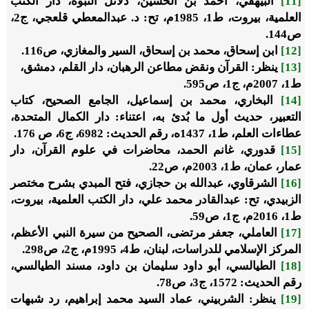
[11]
البيهقي، أحمد بن الحسين،
دلائل النبوة
، دار الكتب
العلمية، بيروت، ط1، 1985م، تح: د. عبدالمعطي قلعجي، ج2،
ص144.
[12]
ابن إسحاق، محمد بن إسحاق،
السير والمغازي
، ص116.
[13]
ينظر:
القرآن ونقض مطاعن الرهبان
، دار القلم، دمشق،
ط1، 2007م، ج1، ص595.
[14]
البخاري، محمد بن إسماعيل،
الجامع الصحيح
، كتاب
التعبير، حديث أول ما بُدئ به، اعتناء: دار الكمال المتحدة،
عطاءات العلم، ط1، 1437ه، رقم الحديث: 6982، ج6، ص 176.
[15]
قدوري، غانم الحمد،
محاضرات في علوم القرآن
، دار
عمار، عمان، ط1، 2003م، ص22.
[16]
الشرقاوي، عبدالله بن حجازي،
فتح المبدي بشرح مختصر
الزبيدي
، تح: عبدالقادر محمد علي، دار الكتب العلمية، بيروت،
ط1، 2016م، ج1، ص59.
[17]
العاملي، جعفر مرتضى،
الصحيح من سيرة النبي الأعظم
،
المركز الإسلامي للدراسات، لبنان، ط4، 1995م، ج2، ص298.
[18]
الطيالسي، أبو داود سليمان بن داود،
مسند الطيالسي
،
رقم الحديث: 1572، ج3، ص78.
[19]
ينظر: الشربيني، عماد السيد محمد إبراهيم،
رد شبهات