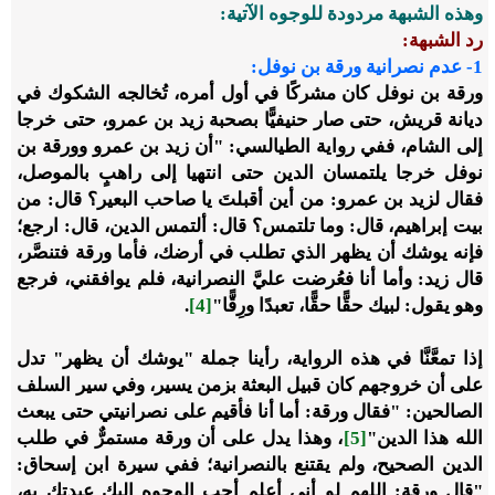
وهذه الشبهة مردودة للوجوه الآتية:
رد الشبهة:
1-
عدم نصرانية ورقة بن نوفل:
ورقة بن نوفل كان مشركًا في أول أمره، تُخالجه الشكوك في
ديانة قريش، حتى صار حنيفيًّا بصحبة زيد بن عمرو، حتى خرجا
إلى الشام، ففي رواية الطيالسي: "أن زيد بن عمرو وورقة بن
نوفل خرجا يلتمسان الدين حتى انتهيا إلى راهبٍ بالموصل،
فقال لزيد بن عمرو: من أين أقبلتَ يا صاحب البعير؟ قال: من
بيت إبراهيم، قال: وما تلتمس؟ قال: ألتمس الدين، قال: ارجع؛
فإنه يوشك أن يظهر الذي تطلب في أرضك، فأما ورقة فتنصَّر،
قال زيد: وأما أنا فعُرضت عليَّ النصرانية، فلم يوافقني، فرجع
وهو يقول: لبيك حقًّا حقًّا، تعبدًا ورِقًّا"
[4]
.
إذا تمعَّنَّا في هذه الرواية، رأينا جملة "يوشك أن يظهر" تدل
على أن خروجهم كان قبيل البعثة بزمن يسير، وفي سير السلف
الصالحين: "فقال ورقة: أما أنا فأقيم على نصرانيتي حتى يبعث
الله هذا الدين"
[5]
، وهذا يدل على أن ورقة مستمرٌّ في طلب
الدين الصحيح، ولم يقتنع بالنصرانية؛ ففي سيرة ابن إسحاق:
"قال ورقة: اللهم لو أني أعلم أحب الوجوه إليك عبدتك به،