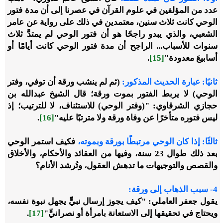
عدد من المؤلفين في علوم القرآن في عصرنا إلى أن مدة فتور
الوحي كانت ثلاث سنين، معتمدين في ذلك على رواية عن عامر
الشعبي، والذي يبدو راجحًا هو أن فتور الوحي لم يمتدَّ ثلاث
سنوات للأسباب... الراجح أن مدة فتور الوحي كانت أيامًا أو
أسابيعَ معدودة"
[15]
.
ثانيًا: عبارة الحديث المذكور:
(ثم لم ينشب ورقة أن توفي، وفتر
الوحي) لا يربط الفتور بموت ورقة؛ قال الشيخ عبدالله بن
حجازي الشرقاوي: "(وفتر الوحي) للاستئناف، لا للترتيب؛ إذ
ليس فتوره متأخرًا عن وفاة ورقة ولا مترتبًا عليه"
[16]
.
ثالثًا: إذا كان الوحي مرتبطًا بورقة وبموته،
فكيف استمر الوحي
بعد ذلك طوال 23 سنة، وفيها من العقائد والأحكام، والأخلاق
والقصص والتوجيهات ما تدهش العقول، وتُرشد الأنام؟
4-
سبب الذهاب إلى ورقة:
يقول جعفر العاملي: "كيف يجوز إرسال نبيٍّ يجهل نبوة نفسه،
ويحتاج في تحقيقها إلى الاستعانة بامرأة أو نصرانيٍّ"
[17]
.