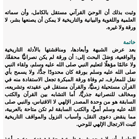
وثبت بذلك أن الوحيَ القرآني مستقل بالكامل، وأن سماته
العلمية واللغوية والبيانية والتاريخية لا يمكن أن يصنعها بشر، لا
ورقة ولا غيره.
خاتمة
بعد عرض الشبهة وأبعادها، ومناقشتها بالأدلة التاريخية
والواقعية، وَصَلَ البحث إلى: أن ورقة لم يكن نصرانيًّا محققًا،
ولا عالمًا مؤهلًا لتعليم النبي صلى الله عليه وسلم، ولقاء النبي
صلى الله عليه وسلم بورقة كان محدودًا جدًّا، ولا يسمح بأي
نقل للمعارف، ثم وفاة ورقة المبكرة تجعل الاستفادة منه في
القرآن مستحيلة زمنيًّا، والقرآن مستقل في عقيدته وتشريعه،
ومخالف للنصرانية جذريًّا، أما التشابه بين القرآن والكتب
السابقة هو من وحدة المصدر الإلهي لا الاقتباس، والنبي صلى
الله عليه وسلم أميٌّ، والكتب السابقة لم تكن متاحة بالعربية،
مما ينقض دعوى النقل، وأسباب النزول والمواقف التاريخية
تُثبت الارتجال الإلهي للوحي.