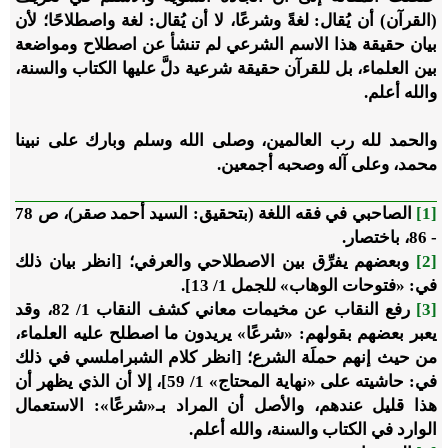
(القرآن) أن يُقال: لغةً وشرعًا، لا أن يُقال: لغة واصطلاحًا؛ لأن
بيان حقيقة هذا الاسم الشرعي لم تنشأ عن اصطلاح ومواضعة
بين العلماء، بل للقرآن حقيقة شرعية دلَّ عليها الكتاب والسنة،
والله أعلم.
والحمد لله رب العالمين، وصلى الله وسلم وبارك على نبينا
محمد، وعلى آله وصحبه أجمعين.
[1]
الصاحبي في فقه اللغة (بتحقيق: السيد أحمد صقر)، ص 78
- 86، باختصار.
[2]
وبعضهم يفرِّق بين الاصطلاحي والعرفي؛ [انظر بيان ذلك
في: «فتوحات الوهاب» للجمل 1/ 13].
[3]
رفع النقاب عن مخيمات معاني كشف النقاب 1/ 82، وقد
يعبر بعضهم بقولهم: «شرعًا» يريدون ما اصطلح عليه العلماء،
من حيث إنهم حملَة الشرع؛ [انظر كلام الشبراملسي في ذلك
في: حاشيته على «نهاية المحتاج» 1/ 59]، إلا أن الذي يظهر أن
هذا قليل عندهم، والأصل أن المراد بـ«شرعًا»: الاستعمال
الوارد في الكتاب والسنة، والله أعلم.