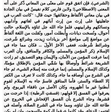
(الشرعي)، فإن اتفق قوم على معنًى من المعاني ذُكر على أنه
المعنى (الاصطلاحي)؛ ولابن فارس كلام نفيسٌ في بيان الجادة
في بيان معاني الألفاظ وحقائقها؛ حيث قال: "‌كانت ‌العرب ‌في
‌جاهليتها ‌على ‌إرث من إرث آبائهم في لغاتهم وآدابهم،
ونسائكهم وقرابينهم، فلما جاء الله جل ثناؤه بالإسلام، حالت
أحوال، ونُسخت ديانات، وأُبطلت أمور، ونُقلت من اللغة ألفاظٌ
عن مواضعَ إلى مواضعَ أُخر بزيادات زِيدت، وشرائع شُرعت،
وشرائط شُرطت، فعفى الآخرُ الأولَ ... فكان مما جاء في
الإسلام ذِكر المؤمن والمسلم، والكافر والمنافق، وأن العرب
إنما عرفت المؤمن من الأمان، والإيمان وهو التصديق، ثم زادت
الشريعة شرائطَ وأوصافًا بها سُمِّي المؤمن بالإطلاق مؤمنًا،
وكذلك الإسلام والمسلم، إنما عرفت منه إسلام الشيء، ثم جاء
في الشرع من أوصافه ما جاء، وكذلك كانت لا تعرف من الكفر
إلا الغطاء والستر، فأما المنافق فاسمٌ جاء به الإسلام لقومٍ
أبطنوا غير ما أظهروه، وكان الأصل من نافقاء اليربوع، ولم
يعرفوا في الفسق إلا قولهم: (فسقتِ الرطبة): إذا خرجت من
قشرها، وجاء الشرع بأن الفسق الإفحاش في الخروج عن
طاعة الله جل ثناؤه، ومما جاء في الشرع الصلاة، وأصله في
لغتهم: الدعاء، وقد كانوا عرفوا الركوع والسجود، وإن لم يكن