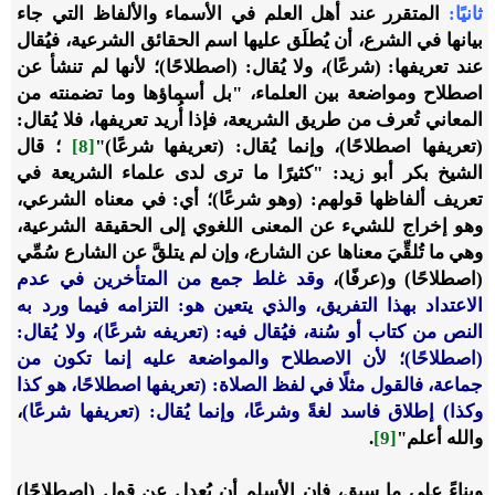
ثانيًا
:
المتقرر عند أهل العلم في الأسماء والألفاظ التي جاء
بيانها في الشرع، أن يُطلَق عليها اسم الحقائق الشرعية، فيُقال
عند تعريفها: (شرعًا)، ولا يُقال: (اصطلاحًا)؛ لأنها لم تنشأ عن
اصطلاح ومواضعة بين العلماء، "بل أسماؤها وما تضمنته من
المعاني تُعرف من طريق الشريعة، فإذا أُريد تعريفها، فلا يُقال:
(تعريفها اصطلاحًا)، وإنما يُقال: (تعريفها شرعًا)"
[8]
؛ قال
الشيخ بكر أبو زيد: "كثيرًا ما ترى لدى علماء الشريعة في
تعريف ألفاظها قولهم: (وهو شرعًا)؛ أي: في معناه الشرعي،
وهو إخراج للشيء عن المعنى اللغوي إلى الحقيقة الشرعية،
وهي ما تُلقِّيَ معناها عن الشارع، وإن لم ‌يتلقَّ ‌عن ‌الشارع سُمِّي
(‌اصطلاحًا) و(عرفًا)،
وقد غلط جمع من المتأخرين في عدم
الاعتداد بهذا التفريق، والذي يتعين هو: التزامه فيما ورد به
النص من كتاب أو سُنة، فيُقال فيه: (تعريفه شرعًا)، ولا يُقال:
(‌اصطلاحًا)؛ لأن الاصطلاح والمواضعة عليه إنما تكون من
جماعة، فالقول مثلًا في لفظ الصلاة: (تعريفها ‌اصطلاحًا، هو كذا
وكذا) إطلاق فاسد لغةً وشرعًا، وإنما يُقال: (تعريفها شرعًا)
،
والله أعلم"
[9]
.
وبناءً على ما سبق، فإن الأسلم أن يُعدل عن قول (اصطلاحًا)