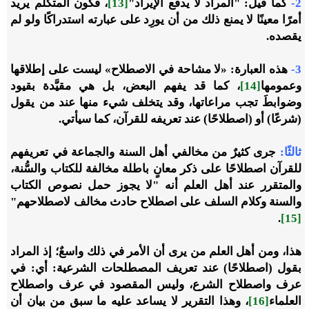
2-
كما قيل: "المراد لا يدفع الإيراد"
[13]
، فكون المتكلم يريد
أمرًا معينًا لا يمنع ذلك من أن يورِد على عبارته استدراكًا ولو لم
يقصده.
3-
هذه العبارة: «لا مشاحة في الاصطلاح» ليست على إطلاقها
وعمومها
[14]
، كما قد يفهم البعض، بل هي مقيَّدة بقيود
وضوابطَ تجب مراعاتها، وقد يتخلف شيء منها عند من يقول
(شرعًا) أو (اصطلاحًا) عند تعريفه للقرآن، كما سيأتي.
ثالثًا:
جرى كثيرٌ من مخالفي أهل السنة والجماعة في تعريفهم
للقرآن اصطلاحًا على ذكر معانٍ باطلة مخالفة للكتاب والسُّنة،
والمتقرر عند أهل العلم أنه "لا يجوز حمل نصوص الكتاب
والسنة وكلام السلف على اصطلاح حادث مخالف لاصطلاحهم"
.
[15]
هذا، ومن أهل العلم من يرى أن الأمر في ذلك واسعٌ؛ إذ المراد
بقول (اصطلاحًا) عند تعريف المصطلحات الشرعية: أي: في
عرف واصطلاح الشرع، وليس المقصود في عرف واصطلاح
العلماء
[16]
، وهذا التقرير لا يساعد عليه ما سبق من بيان أن