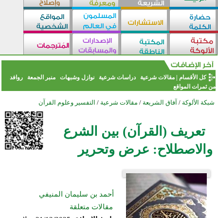
كل الأقسام
|
مقالات شرعية
دراسات شرعية
نوازل وشبهات
منبر الجمعة
روافد
من ثمرات المواقع
شبكة الألوكة
/
آفاق الشريعة
/
مقالات شرعية
/
التفسير وعلوم القرآن
تعريف (القرآن) بين الشرع
والاصطلاح: عرض وتحرير
أحمد بن سليمان المنيفي
مقالات متعلقة