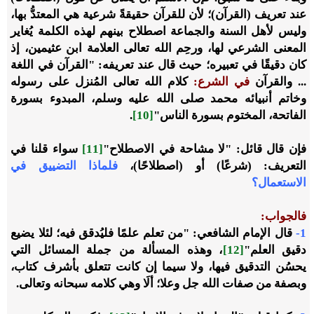
عند تعريف (القرآن)؛ لأن للقرآن حقيقةً شرعية هي المعتدُّ بها،
وليس لأهل السنة والجماعة اصطلاح بينهم لهذه الكلمة يُغاير
المعنى الشرعي لها، ورحِم الله تعالى العلامة ابن عثيمين، إذ
كان دقيقًا في تعبيره؛ حيث قال عند تعريفه: "القرآن في اللغة
... والقرآن
في الشرع
:
كلام الله تعالى المُنزل على رسوله
وخاتم أنبيائه محمد صلى الله عليه وسلم، المبدوء بسورة
الفاتحة، المختوم بسورة الناس"
[10]
.
فإن قال قائل: "لا مشاحة في الاصطلاح"
[11]
سواء قلنا في
التعريف: (شرعًا) أو (اصطلاحًا)،
فلماذا التضييق في
الاستعمال؟
فالجواب:
1-
قال الإمام الشافعي: "من تعلم علمًا فليُدقق فيه؛ لئلا يضيع
دقيق العلم"
[12]
، وهذه المسألة من جملة المسائل التي
يحسُن التدقيق فيها، ولا سيما إن كانت تتعلق بأشرف كتاب،
وبصفة من صفات الله جل وعلا؛ ألَا وهي كلامه سبحانه وتعالى.