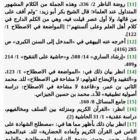
[11]
روضة الناظر 2/ 336، وهذه الجملة من الكلام المشهور
المتداول عند العلماء؛ قال الشيخ بكر أبو زيد: "ولم أقف على
من قالها، ‌ولا ‌أول ‌عصر ‌قيلت ‌فيه، وهي من الكلم الدارج في
كلام أهل العلم وعلى ألسنتهم"؛ [المواضعة في الاصطلاح 1/
122].
[12]
أخرجه عنه البيهقي في «المدخل إلى السنن الكبرى» ص
285 (416).
[13]
«إرشاد الساري» 14/ 588، و«حاشية على التنقيح» 1/ 214
و409.
[14]
انظر بيان ذلك في: «المواضعة في الاصطلاح» 1/ 123،
و«التقييد والإيضاح لقولهم: لا مشاحة في الاصطلاح» للد. محمد
الثاني بن عمر، و«قاعدة لا مشاحة في الاصطلاح: دراسة
أصولية تطبيقية» للأ.د. محمد بن حسين الجيزاني.
[15]
جامع المسائل 8/ 160.
[16]
انظر: «القرآن الكريم ومنزلته بين السلف ومخالفيهم،
دراسة عقدية» 1/ 31 الحاشية (2).
[17]
انظر بيان ذلك بأظهر مما هنا في: «مصطلح الشهادة على
الناس في القرآن الكريم وأبعاده الحضارية» للد. عبدالمجيد
النجار، ضمن بحوث «ندوة الدراسة المصطلحية والعلوم