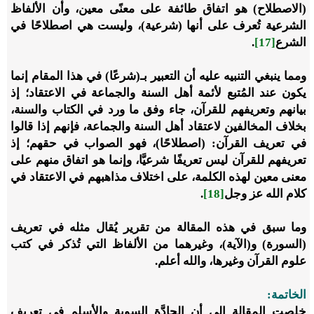
(الاصطلاح) هو اتفاق طائفة على معنًى معين، وأن الألفاظ
الشرعية تُعرف على أنها (شرعية)، وليست هي اصطلاحًا في
الشرع
[17]
.
ومما ينبغي التنبيه عليه أن التعبير بـ(شرعًا) في هذا المقام إنما
يكون عند المُتبع لأئمة أهل السنة والجماعة في الاعتقاد؛ إذ
بيانهم وتعريفهم للقرآن، جاء وفق ما ورد في الكتاب والسنة،
بخلاف المخالفين لاعتقاد أهل السنة والجماعة، فإنهم إذا قالوا
في تعريف القرآن: (اصطلاحًا)، فهو الصواب في حقهم؛ إذ
تعريفهم للقرآن ليس تعريفًا شرعيَّا، وإنما هو اتفاق منهم على
معنى معين لهذه الكلمة، على اختلاف مذاهبهم في الاعتقاد في
كلام الله عز وجل
[18]
.
وما سبق في هذه المقالة من تقرير يُقال مثله في تعريف
(السورة) و(الآية)، وغيرهما من الألفاظ التي تُذكر في كتب
علوم القرآن وغيرها، والله أعلم.
الخاتمة:
خلصت المقالة إلى أن الجادَّة السوية والأسلم في تعريف