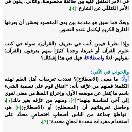
في الأمر المتفق عليه بين طائفة مخصوصة، والثاني: يكون في
الأمر المُتلقَّى عن الشارع"
[3]
.
وبعدُ، فما سبق هو مقدمة بين يدي المقصود يحسُن أن يعرفها
القارئ الكريم ليكتمل عنده التصور.
وإذا نظرنا فيمن كُتب في تعريف (القرآن)، سواء في كتب
علوم القرآن أو غيرها، وجدنا كثيرًا منهم يعرفون (القرآن)
بقولهم: لغةً
واصطلاحًا
، فهل في هذا إشكال؟
والجواب في الآتي:
أولًا
:
ما معنى (الاصطلاح)؟ تعددت تعريفات أهل العلم لهذه
الكلمة؛ فمنهم من عرَّفه بأنه: "اتفاق قوم على تسمية الشيء
باسم ما يُنقل عن موضعه الأول، وإخراج اللفظ من معنى لغوي
إلى آخر، لمناسبة بينهما"
[4]
، ومنهم من عرَّفه بغير ذلك
[5]
،
وحاصل تعريفاتهم أن (المصطلح) أو (الاصطلاح)
[6]
هو:
"تواطؤ جماعة من الناس أصحابِ اختصاصٍ محدَّد على
استخدام مفردات محددة لمعانٍ محددة"
[7]
.