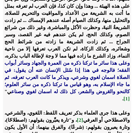
على هذه الهيئة ... وهذا وإن كان كذا، فإن العرب لم تعرفه بمثل
ما أتت به الشريعة من الأعداد والمواقيت والتحريم للصلاة،
والتحليل منها، وكذلك الصيام أصله عندهم الإمساك ... ثم زادت
الشريعةُ النيةَ، وحظرت الأكل والمباشرة، وغير ذلك من شرائع
الصوم، وكذلك الحج، لم يكن عندهم فيه غير القصد، وسبر
الجراح ... ثم زادت الشريعة ما زادته من شرائط الحج
وشعائره، وكذلك الزكاة، لم تكن العرب تعرفها إلا من ناحية
النماء، وزاد الشرع ما زاده فيها مما لا وجهَ لإطالة الباب بذكره،
وعلى هذا سائر ما تركنا ذكره من العمرة والجهاد وسائر أبواب
الفقه؛ فالوجه في هذا إذا سُئل الإنسان عنه أن يقول: في
الصلاة اسمان
لغوي وشرعي
، ويذكر ما كانت العرب تعرفه، ثم
ما جاء الإسلام به، وهو قياس ما تركنا ذكره من سائر العلوم؛
كالنحو والعَروض والشعر، كل ذلك له اسمان
لغوي وصناع
ي
"
.
[1]
وعلى هذا جرى العلماء بذكر تعريف اللفظ: اللغوي، والشرعي،
والاصطلاحي أو العرفي
[2]
، و"تارة يعبِّرون بقولهم: (اصطلاحًا)،
وتارة يعبرون بقولهم: (شرعًا)، والفرق بينهما: أن الأول يكون