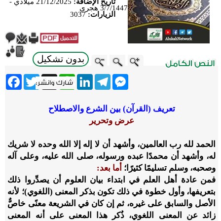
تاريخ الإضافة:
21/12/2025 ميلادي -
3/7/1447 هجري
الزيارات:
3037
بدون تشكيل
ebook
Twitter
WhatsApp
X
LinkedIn
Telegram
Messenger
تعريف (القرآن) بين الشرع والاصطلاح
عرض وتحرير
الحمد لله رب العالمين، وأشهد أن لا إله إلا الله وحده لا شريك
له، وأشهد أن محمدًا عبده ورسوله، صلى الله عليه، وعلى آله
وصحبه، وسلم تسليمًا كثيرًا؛
أما بعد:
فمن عادة أهل العلم في ابتداء بيان العلوم أن يصدِّروا ذلك
بتعريفها، وأول خطوة في ذلك تكون بذكر المعنى (اللغوي)؛ لأنه
الأصل والسابق على غيره، ثم إن كان في الشريعة معنًى خاصٌّ
زائد عن المعنى اللغوي، ذُكر هذا المعنى على أنه المعنى