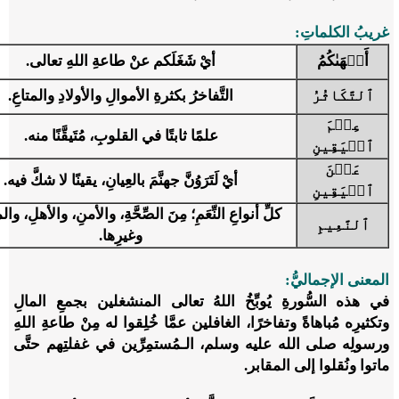
غريبُ الكلماتِ:
أَلۡهَىٰكُمُ
أيْ شَغَلَكم عنْ طاعةِ اللهِ تعالى.
ٱلتَّكَاثُرُ
التَّفاخرُ بكثرةِ الأموالِ والأولادِ والمتاعِ.
عِلۡمَ
علمًا ثابتًا في القلوبِ، مُتَيقَّنًا منه.
ٱلۡيَقِينِ
عَيۡنَ
أيْ لَتَرَوُنَّ جهنَّمَ بالعِيانِ، يقينًا لا شكَّ فيه.
ٱلۡيَقِينِ
كلِّ أنواعِ النِّعَمِ؛ مِنَ الصِّحَّةِ، والأمنِ، والأهلِ، و
ٱلنَّعِيمِ
وغيرِها.
المعنى الإجماليُّ:
في هذه السُّورةِ يُوبِّخُ اللهُ تعالى المنشغلين بجمعِ المالِ
وتكثيرِه مُباهاةً وتفاخرًا، الغافلين عمَّا خُلِقوا له مِنْ طاعةِ اللهِ
ورسولِه صلى الله عليه وسلم، الـمُستمِرِّين في غفلتِهم حتَّى
ماتوا ونُقلوا إلى المقابر.