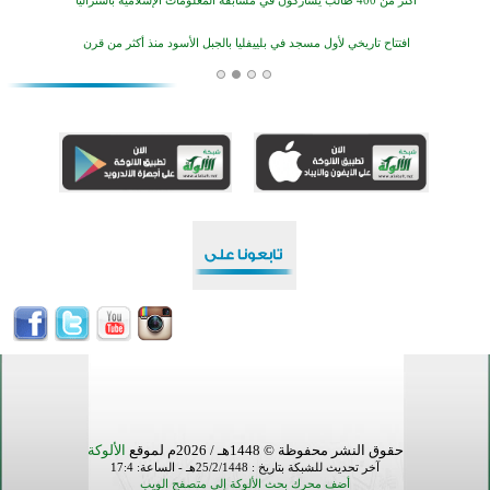
افتتاح تاريخي لأول مسجد في بلييفليا بالجبل الأسود منذ أكثر من قرن
منطقة ريبوفسي تحتفل بميلاد مسجد جديد في أجواء إيمانية مميزة
أكبر مشروع إسلامي في ريف أستراليا يفتتح أبوابه بعد سنوات من العمل والعطاء
القرآن والتربية في صدارة البرامج الصيفية للمسلمين في بينزا وساراتوف وموردوفيا هذا العام
اختتام الدورة التاسعة لمسابقة حفظ وتلاوة القرآن الكريم في أزناكاييف
أكثر من 100 شخص يتعرفون على الإسلام خلال يوم المسجد المفتوح في ميلفيل
اختتام منافسات قرآنية متميزة في بنغلاديش بمشاركة 3000 متسابق
حقوق النشر محفوظة © 1448هـ / 2026م لموقع
الألوكة
آخر تحديث للشبكة بتاريخ : 25/2/1448هـ - الساعة: 17:4
أضف محرك بحث الألوكة إلى متصفح الويب