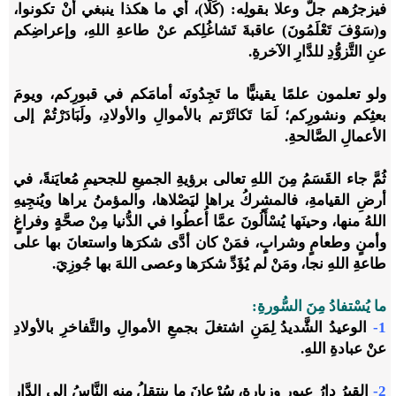
فيزجرُهم جلَّ وعلا بقولِه: (كَلَّا)، أي ما هكذا ينبغي أنْ تكونوا،
و(سَوْفَ تَعْلَمُونَ) عاقبةَ تَشاغُلِكم عنْ طاعةِ اللهِ، وإعراضِكم
عنِ التَّزوُّدِ للدَّارِ الآخرةِ.
ولو تعلمون علمًا يقينيًّا ما تَجِدُونَه أمامَكم في قبورِكم، ويومَ
بعثِكم ونشورِكم؛ لَمَا تَكاثَرْتم بالأموالِ والأولادِ، ولَبَادَرْتُمْ إلى
الأعمالِ الصَّالحةِ.
ثُمَّ جاء القَسَمُ مِنَ اللهِ تعالى برؤيةِ الجميعِ للجحيمِ مُعايَنةً، في
أرضِ القيامةِ، فالمشركُ يراها ليَصْلاها، والمؤمنُ يراها ويُنجِيهِ
اللهُ منها، وحينَها يُسْأَلُونَ عمَّا أُعطُوا في الدُّنيا مِنْ صحَّةٍ وفراغٍ
وأمنٍ وطعامٍ وشرابٍ، فمَنْ كان أدَّى شكرَها واستعانَ بها على
طاعةِ اللهِ نجا، ومَنْ لم يُؤَدِّ شكرَها وعصى اللهَ بها جُوزِيَ.
ما يُسْتفادُ مِنَ السُّورةِ:
1-
الوعيدُ الشَّديدُ لِمَنِ اشتغلَ بجمعِ الأموالِ والتَّفاخرِ بالأولادِ
عنْ عبادةِ اللهِ.
2-
القبرُ دارُ عبورٍ وزيارةٍ، سُرْعانَ ما ينتقلُ منه النَّاسُ إلى الدَّارِ