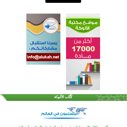
القرآن والتربية في صدارة البرامج الصيفية للمسلمين في بينزا وساراتوف وموردوفيا هذا العام
اختتام الدورة التاسعة لمسابقة حفظ وتلاوة القرآن الكريم في أزناكاييف
كُتَّاب الألوكة
أكثر من 100 شخص يتعرفون على الإسلام خلال يوم المسجد المفتوح في ميلفيل
اختتام منافسات قرآنية متميزة في بنغلاديش بمشاركة 3000 متسابق
أكثر من 400 طالب يشاركون في مسابقة المعلومات الإسلامية بأستراليا