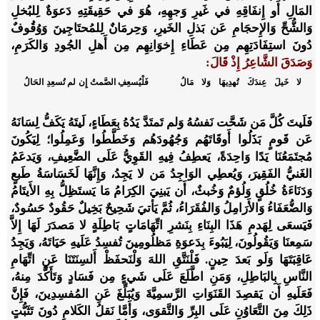
المَالِ أَو إِنفَاقِهِ في غَيرِ وَجهِهِ، هُوَ في حَقِيقَتِهِ دَعوَةٌ لِلبُخلِ
وَالشُّحِّ وَالإِحجَامِ عَن بَذلِ الخَيرِ، وَحِرمَانٌ لِلمُحتَاجِينَ وَوُقُوفٌ
دُونَ استِفَادَتِهِم مِن عَطَاءِ إِخوَانِهِم مِن أَهلِ الجُودِ وَالكَرَمِ،
وَصَدَقَ الشَّاعِرُ إِذْ قَالَ:
لا خَيلَ عِندَكَ تُهدِيهَا وَلا مَالُ
فَلْيُسعِفِ الصَّمتُ إِن لم تُسعِدِ الحَالُ
فَلَيتَ كُلَّ مَن شَحَّت نَفسُهُ وَلم تَمتَدَّ يَدُهُ بِعَطَاءٍ، لَيتَهُ يَكَفُّ لِسَانَهُ
عَن قَومٍ بَذَلُوا أَوقَاتَهُم وَجُهُودَهُم وَخَطَّطُوا وَعَمِلُوا؛ لِيَكُونَ
مُجتَمَعُنَا يَدًا وَاحِدَةً، يَعطِفُ فِيهِ القَوِيُّ عَلَى الضَّعِيفِ، وَيَدعَمُ
الغَنيُّ الفَقِيرَ، وَيُعطِي الوَاجِدُ مَن لا يَجِدُ، وَإِنَّهَا لَخَسَاسَةُ طَبعٍ
وَدَنَاءَةُ خُلُقٍ وَلُؤمٌ وَخُبثٌ، أَن يَبنِيَ الكِرَامُ مَا يَستَظِلُّ بِهِ الأَيتَامُ
وَالضُّعَفَاءُ وَالأَرَامِلُ وَالفُقَرَاءُ، ثُمَّ يَأتيَ شَحِيحٌ بَخِيلٌ حَقُودٌ حَسُودٌ،
فَيَسعَى لِهَدمِ هَذَا البِنَاءِ بِنَشرِ اتِّهَامَاتٍ بَاطِلَةٍ لا مَصدَرَ لَهَا إِلاَّ
سَمِعنَا وَيَقُولُونَ، لِيَبُوءَ بِدَعوَةِ مَظلُومِينَ تُفسِدُ عَلَيهِ حَيَاتَهُ، وَيَجِدُ
عَاقِبَتَهَا وَلَو بَعدَ حِينٍ. فَلْنَتَّقِ اللهَ وَلْنَحفَظْ أَلسِنَتَنَا عَنِ اتِّهَامِ
النَّاسِ بِالبَاطِلِ، وَمَنِ اطَّلَعَ عَلَى شَيءٍ مِن فَسَادٍ وَتَأَكَّدَ مِنهُ،
فَعَلَيهِ أَن يَقصِدَ القَنَوَاتِ الرَّسمِيَّةَ وَيُبَلِّغَ عَنِ المُفسِدِينَ، فَإِنَّ
ذَلِكَ مِنَ التَّعَاوُنِ عَلَى البِرِّ وَالتَّقوَى، وَأَمَّا نَقلُ الكَلامِ دُونَ تَثَبُّتٍ