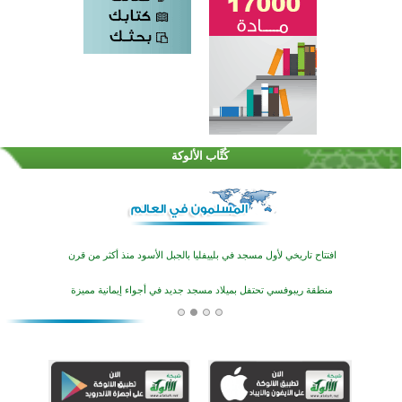
اختتام الدورة التاسعة لمسابقة حفظ وتلاوة القرآن الكريم في أزناكاييف
تيسليتش تختتم برنامجا تعليميا لتعزيز القيم وبناء الشخصية للشباب المسلمين
كُتَّاب الألوكة
اختتام منافسات قرآنية متميزة في بنغلاديش بمشاركة 3000 متسابق
أكثر من 400 طالب يشاركون في مسابقة المعلومات الإسلامية بأستراليا
افتتاح تاريخي لأول مسجد في بلييفليا بالجبل الأسود منذ أكثر من قرن
منطقة ريبوفسي تحتفل بميلاد مسجد جديد في أجواء إيمانية مميزة
أكبر مشروع إسلامي في ريف أستراليا يفتتح أبوابه بعد سنوات من العمل والعطاء
القرآن والتربية في صدارة البرامج الصيفية للمسلمين في بينزا وساراتوف وموردوفيا هذا العام
اختتام الدورة التاسعة لمسابقة حفظ وتلاوة القرآن الكريم في أزناكاييف