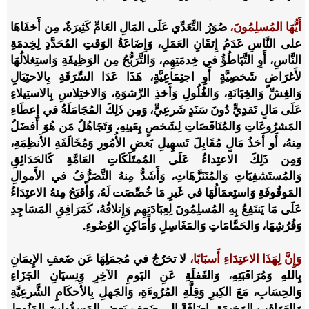
أَيُّهَا المُسلِمُونَ،
صُوَرُ التَّعَدِّي عَلَى المَالِ العَامِّ كَثِيرَةٌ، مِن أَخفَاهَا
على النَّاسِ عَدَمُ إِتقَانِ العَمَلِ، وَإِضَاعَةُ الوَقتِ المُحَدَّدِ لِخِدمَةِ
النَّاسِ، أَوِ التَّبَاطُؤُ في خِدمَتِهِم، وَالتَّرَبُّحُ مِن الوَظِيفَةِ وَاستِغلالُهَا
لأَغرَاضٍ شَخصِيَّةٍ أَوِ اجتِمَاعِيَّةٍ، هَذَا عَدَا السِّرَقَةِ بِالاحتِيَالِ
وَالغِشِّ وَالخِيَانَةِ، وَالغُلُولِ وَأَخذِ الرِّشوَةِ، وَالاختِلاسِ بِالاستِيلاءِ
عَلَى مَالٍ نَقدِيٍّ دُونَ سَنَدٍ شَرعِيٍّ، وَمِن ذَلِكَ المُجَامَلَةُ في إِعطَاءِ
المَشرُوعَاتِ وَالمُنَاقَصَاتِ لِشَخصٍ بِعَينِهِ، وَتَجَاهُلُ مَن هُوَ أَفضَلُ
مِنهُ، أَو أَخذُ مَالٍ مُقَابِلَ تَسهِيلِ بَعضِ الأُمُورِ وَمُخَالَفَةِ الأَنظِمَةِ،
وَمِن ذَلِكَ الاعتِداءُ عَلَى المُمتَلَكَاتِ العَامَّةِ كَالحَدَائِقِ
وَالمُستَشفِيَاتِ وَالمُتَنَزَّهَاتِ، وَأَشَدُّ مِنهُ التَّصَرُّفُ في الأَموالِ
المَوقُوفَةِ وَاستِعمَالُهَا في غَيرِ مَا خُصِّصَت لَهُ، وَأَقبَحُ مِنهُ الاعتِدَاءُ
عَلَى مَا يَنتَفِعُ بِهِ المُسلِمُونَ لِعِبَادَتِهِم وَإِتلافُهُ، كَمَرَافِقِ المَسَاجِدِ
وَفُرُشِهَا، وَالحَمَّامَاتِ وَالمَغَاسِلِ وَأَمَاكِنِ الوُضُوءِ.
وَإِنَّ لِهَذَا الاعتِدَاءِ أَسبَابًا،
لا تخرُجُ في مُجمَلِهَا عَن ضَعفِ الإِيمَانِ
بِاللهِ وَمُرَاقَبَتِهِ، وَالغَفلَةِ عَنِ اليَومِ الآخِرِ وَنِسيَانِ الجَزَاءِ
وَالحِسَابِ، مَعَ الكِبرِ وَقِلَّةِ المُرُوءَةِ، وَالجَهلِ بِالأَحكَامِ الشَّرعِيَّةِ
وَالعَوَاقِبِ الوَخِيمَةِ، إِضَافَةً إِلى ضَعفِ بَعضِ المَسؤُولِينَ المَنُوطِ