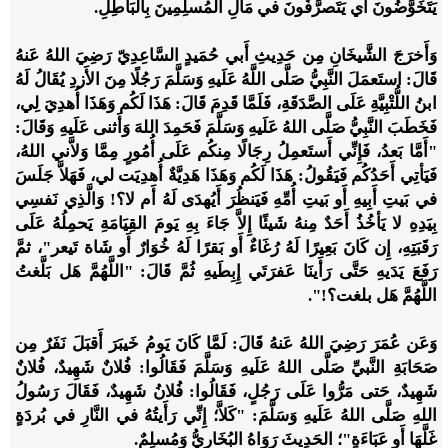
يَتَخَوَّضُونَ أَي يَتَصرَّفُونَ في مَالِ المُسلِمِينَ بِالبَاطِلِ.
وَأَخرَجَ الشَّيخَانِ مِن حَدِيثِ أَبي حُمَيدٍ السَّاعِدِيّ رَضِيَ اللهُ عَنهُ
قَالَ: استَعمَلَ النَّبِيُّ صَلَّى اللَّهُ عَلَيهِ وَسَلَّمَ رَجُلًا مِنَ الأَزدِ يُقَالُ لَهُ
ابنُ اللُّتْبِيَّةِ عَلَى الصَّدَقَةِ، فَلَمَّا قَدِمَ قَالَ: هَذَا لَكُم وَهَذَا أُهدِيَ لِي،
فَخَطَبَ النَّبِيُّ صَلَّى اللهُ عَلَيهِ وَسَلَّمَ فَحَمِدَ اللهَ وَأَثنى عَلَيهِ وَقَالَ:
"أَمَّا بَعدُ، فَإِنِّي أَستَعمِلُ رِجَالًا مِنكُم عَلَى أُمُورٍ مِمَّا وَلاَّني اللهُ،
فَيَأتِي أَحَدُكُم فَيَقُولُ: هَذَا لَكُم وَهَذَا هَدِيَّةٌ أُهدِيَت لي، فَهَلاَّ جَلَسَ
في بَيتِ أَبِيهِ أَو بَيتِ أُمِّهِ فَيَنظُرَ أَيُهدَى لَهُ أَم لا؟! وَالَّذِي نَفسِي
بِيَدِهِ لا يَأخُذُ أَحَدٌ مِنهُ شَيئًا إِلاَّ جَاءَ بِهِ يَومَ القِيَامَةِ يَحمِلُهُ عَلَى
رَقَبَتِهِ، إِن كَانَ بَعِيرًا لَهُ رُغَاءٌ أَو بَقرًا لَهُ خُوَارٌ أَو شَاة تَيعر"، ثمَّ
رَفَعَ يَدَيهِ حَتَّى رَأَينَا عَفرَتَي إِبِطَيهِ ثُمَّ قَالَ: "اللَّهُمَّ هَل بَلَّغتُ
اللَّهُمَّ هَل بلغت؟!".
وَعَن عُمَرَ رَضِيَ اللهُ عَنهُ قَالَ: لَمَّا كَانَ يَومُ خَيبَرَ أَقبَلَ نَفَرٌ مِن
صَحَابَةِ النَّبيِّ صَلَّى اللهُ عَلَيهِ وَسَلَّمَ فَقَالُوا: فُلانٌ شَهِيدٌ، فُلانٌ
شَهِيدٌ، حَتى مَرُّوا عَلَى رَجُلٍ، فَقَالُوا: فُلانُ شَهِيدٌ، فَقَالَ رَسُولُ
اللهِ صَلَّى اللهُ عَلَيهِ وَسَلَّمَ: "كَلاَّ؛ إِنِّي رَأَيتُهُ في النَّارِ في بُردَةٍ
غَلَّهَا أَو عَبَاءَةٍ"؛ الحَدِيثَ رَوَاهُ البُخَارِيُّ وَمُسلِمٌ.