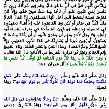
وَلِلنَّاسِ كُلِّهِم حَقٌّ في كُلِّ مَا هُوَ عَامٌّ، وَهُم فِيهِ شُرَكَاءُ، وَمِن ثَمَّ
فَلَيسَ لِمَنِ ائتُمِنَ عَلَيهِ أَن يَأخُذَ مِنهُ شَيئًا فَوقَ حَقِّهِ، وَإِلاَّ كَانَ
مُعَرِّضًا نَفسَهُ لِسَخَطِ اللهِ. أَجَل أَيُّهَا المُسلِمُونَ، إِنَّ المَالَ العَامَّ
مِلكٌ لِكُلِّ مَن صَغُرَ أَو كَبُرَ، وَمَا القَائِمُونَ عَلَيهِ إِلاَّ أُمَنَاءُ يَجتَهِدُونَ
في تَحصِيلِهِ وَحِفظِهِ، وَيَرعَونَ المَصلَحَةَ في صَرفِهِ لِمُستَحِقِّيهِ
وَأَهلِهِ، وَلا يَحِلُّ لأَحَدٍ مِنهُم أَن يَعتَدِيَ عَلَيهِ، أَو أَن يَأخُذَ مِنهُ مَا لا
يَستَحِقُّ، أَو يُعِينَ غَيرَهُ أَو يُشَارِكَهُ في هَذَا الذَّنبِ العَظِيمِ، وَإِلاَّ
اتَّسَعَ الشَّرُّ وَعَمَّ الفَسَادُ، وَسَادَ البَغيُ وَانتَشَرَ الظُّلمُ، وَبَاءَ الجَمِيعُ
بِإِثمِ الخِيَانَةِ وَتَجَرَّعُوا مَرَارَةَ التَّفرِيطِ في الأَمَانَةِ؛ قَالَ اللهُ تَعَالى:
﴿
وَمَنْ يَغْلُلْ يَأْتِ بِمَا غَلَّ يَوْمَ الْقِيَامَةِ ثُمَّ تُوَفَّى كُلُّ نَفْسٍ مَا
كَسَبَتْ وَهُمْ لَا يُظْلَمُونَ
﴾ [آل عمران: 161].
وَقَالَ صَلَّى اللهُ عَلَيهِ وَسَلَّمَ:
"مَنِ استَعمَلنَاهُ مِنكُم عَلَى عَمَلٍ
فَكَتَمَنَا مِخيَطًا فَمَا فَوقَهُ كَانَ غُلُولًا يَأتي بِهِ يَومَ القِيَامَةِ"
؛ رَوَاهُ
مُسلِمٌ.
وَقَالَ صَلَّى اللهُ عَلَيهِ وَسَلَّمَ:
"إِنَّ رِجَالًا يَتَخَوَّضُونَ في مَالِ اللهِ
بِغَيرِ حَقٍّ، فَلَهُمُ النَّارُ يَومَ القِيَامَةِ"
؛ رَوَاهُ البُخَارِيُّ، وَمَعنى