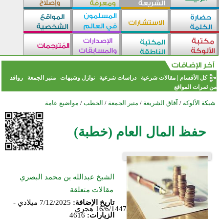
كل الأقسام
|
مقالات شرعية
دراسات شرعية
نوازل وشبهات
منبر الجمعة
روافد
من ثمرات المواقع
شبكة الألوكة
/
آفاق الشريعة
/
منبر الجمعة
/
الخطب
/
مواضيع عامة
حفظ المال العام (خطبة)
الشيخ عبدالله بن محمد البصري
مقالات متعلقة
تاريخ الإضافة:
7/12/2025 ميلادي -
16/6/1447 هجري
الزيارات:
4616