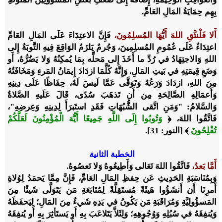
بِهِم حِمَايَةُ المَالِ العَامِّ.
أَلا فَلْنتَّقِ اللهَ أَيُّهَا المُسلِمُونَ،
فَإِنَّ الاعتِدَاءَ عَلَى المَالِ العَامِّ
اعتِدَاءٌ عَلَى عُمُومِ المُسلِمِينَ، وَجُرمٌ يَلزَمُ الوَاقِعَ فِيهِ التَّوبَةُ إِلى
اللهِ وَالاجتِهَادُ في رُدِّ ما أَخَذَ إِلى مَحلِّه بِمَا يُمكِنُهُ وَلا يَضُرُّهُ، أَو
وَضَعِ قِيمَتِهِ في بَيتِ المَالِ. وَإِنَّهُ كُلَّمَا ازدَادَ إِيمَانُ المَرءِ وَمَخَافَتُهُ
مِنَ اللهِ، ازدَادَ وَرَعُهُ وَتَوَقَّى عَمَّا لَيسَ لَهُ، حِفَاظًا عَلَى دِينِهِ
وَأَعمَالِهِ الصَّالِحَةِ مِن أَن تَذهَبَ سُدًى، قَالَ عَلَيهِ الصَّلاةُ
وَالسَّلامُ: "وَمَنِ اتَّقى الشُّبُهَاتِ فَقَدِ استَبرَأَ لِدِينِهِ وَعِرضِهِ"،
فَاتَّقُوا اللهَ، ﴿
وَتُوبُوا إِلَى اللَّهِ جَمِيعًا أَيُّهَ الْمُؤْمِنُونَ لَعَلَّكُمْ
تُفْلِحُونَ
﴾ [النور: 31].
الخطبة الثانية
أَمَّا بَعدُ،
فَاتَّقُوا اللهَ تَعَالى وَأَطِيعُوهُ وَلا تَعصُوهُ.
وَبِمُنَاسَبَةِ الحَدِيثِ عَن حِفظِ المَالِ العَامِّ، فَإِنَّ مِمَّا يَحمَدُ لِوُلاةِ
أَمرِنَا أَن أَنشَؤُوا هَيئَةً مُستَقِلَّةً لِمُتَابَعَةِ مَن يَتَوَلَّى شَيئًا مِنَ
المَسؤُولِيَّةِ وَمُرَاقَبَةِ مَن يَكُونُ في يَدِهِ شَيءٌ مِنَ المَالِ؛ لِيَحفَظَهُ
وَيُنفِقَهُ في سُبُلِهِ وَوُجُوهِهِ؛ وَلِئَلاَّ يَتَلاعَبَ بِهِ أَو يَستَأثِرَ بِهِ أَو يُنفِقَهُ