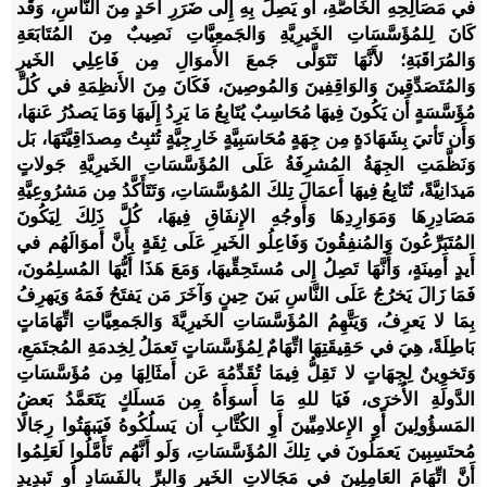
في مَصَالِحِهِ الخَاصَّةِ، أَو يَصِلَ بِهِ إِلى ضَرَرِ أَحَدٍ مِنَ النَّاسِ، وَقَد
كَانَ لِلمُؤَسَّسَاتِ الخَيرِيَّةِ وَالجَمعِيَّاتِ نَصِيبٌ مِنَ المُتَابَعَةِ
وَالمُرَاقَبَةِ؛ لأَنَّهَا تَتَوَلَّى جَمعَ الأَموَالِ مِن فَاعِلِي الخَيرِ
وَالمُتَصَدِّقِينَ وَالوَاقِفِينَ وَالمُوصِينَ، فَكَانَ مِنَ الأَنظِمَةِ في كُلِّ
مُؤَسَّسَةٍ أَن يَكُونَ فِيهَا مُحَاسِبٌ يُتَابِعُ مَا يَرِدُ إِلَيهَا وَمَا يَصدُرُ عَنهَا،
وَأَن تَأتيَ بِشَهَادَةٍ مِن جِهَةٍ مُحَاسَبِيَّةٍ خَارِجِيَّةٍ تُثبِتُ مِصدَاقِيَّتَهَا، بَل
وَنَظَّمَتِ الجِهَةُ المُشرِفَةُ عَلَى المُؤَسَّسَاتِ الخَيرِيَّةِ جَولاتٍ
مَيدَانِيَّةً، تُتَابِعُ فِيهَا أَعمَالَ تِلكَ المُؤسَّسَاتِ، وَتَتَأَكَّدُ مِن مَشرُوعِيَّةِ
مَصَادِرِهَا وَمَوَارِدِهَا وَأَوجُهِ الإِنفَاقِ فِيهَا، كُلَّ ذَلِكَ لِيَكُونَ
المُتَبَرِّعُونَ وَالمُنفِقُونَ وَفَاعِلُو الخَيرِ عَلَى ثِقَةٍ بِأَنَّ أَموَالَهُم في
أَيدٍ أَمِينَةٍ، وَأَنَّهَا تَصِلُ إِلى مُستَحِقِّيهَا، وَمَعَ هَذَا أَيُّهَا المُسلِمُونَ،
فَمَا زَالَ يَخرُجُ عَلَى النَّاسِ بَينَ حِينٍ وَآخَرَ مَن يَفتَحُ فَمَهُ وَيَهرِفُ
بِمَا لا يَعرِفُ، وَيَتَّهِمُ المُؤَسَّسَاتِ الخَيرِيَّةَ وَالجَمعِيَّاتِ اتِّهَامَاتٍ
بَاطِلَةً، هِيَ في حَقِيقَتِهَا اتِّهَامٌ لِمُؤَسَّسَاتٍ تَعمَلُ لِخِدمَةِ المُجتَمَعِ،
وَتَخوِينٌ لِجِهَاتٍ لا تَقِلُّ فِيمَا تُقَدِّمُهَ عَن أَمثَالِهَا مِن مُؤَسَّسَاتِ
الدَّولَةِ الأُخرَى، فَيَا للهِ مَا أَسوَأَهُ مِن مَسلَكٍ يَتَعَمَّدُ بَعضُ
المَسؤُولِينَ أَوِ الإِعلامِيِّينَ أَوِ الكُتَّابِ أَن يَسلُكُوهُ فَيَبهَتُوا رِجَالًا
مُحتَسِبِينَ يَعمَلُونَ في تِلكَ المُؤَسَّسَاتِ، وَلَو أَنَّهُم تَأَمَّلُوا لَعَلِمُوا
أَنَّ اتِّهَامَ العَامِلِينَ في مَجَالاتِ الخَيرِ وَالبِرِّ بِالفَسَادِ أَو تَبدِيدِ