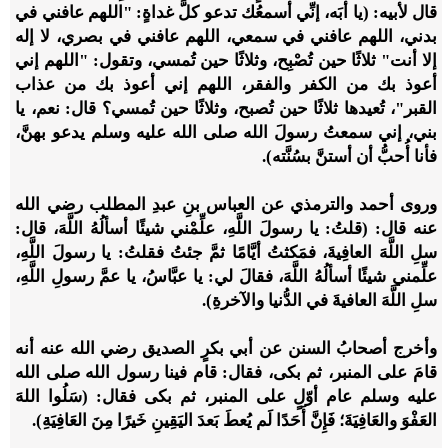
قال لأبيه: (يا أبَه، إنِّي أسمعُك تدعو كلَّ غداةٍ: "اللهم عافني في
بدني، اللهم عافني في سمعي، اللهم عافني في بصري، لا إله
إلا أنت" ثلاثًا حين تُصْبِح، وثلاثًا حين تُمسي، وتقول: "اللهم إني
أعوذ بك من الكفر والفقر، اللهم إني أعوذ بك من عذاب
القبر"، تُعيدها ثلاثًا حين تُصبح، وثلاثًا حين تُمسي؟ قال: نعم، يا
بني، إني سمعتُ رسولَ الله صلى الله عليه وسلم يدعو بهنَّ،
فأنا أُحبُّ أن أستنَّ بسُنَّته).
وروى أحمد والترمذي عن العباس بنِ عبدِ المطلب رضي الله
عنه قال: (قلتُ: يا رسولَ اللَّهِ، علِّمْني شيئًا أسألُهُ اللَّهَ، قال:
سلِ اللَّهَ العافِيةَ، فمَكثتُ أيَّامًا ثمَّ جئتُ فقلتُ: يا رسولَ اللَّهِ،
علِّمني شيئًا أسألُهُ اللَّهَ، فقالَ لي: يا عبَّاسُ، يا عمَّ رسولِ اللَّهِ،
سلِ اللَّهَ العافيةَ في الدُّنيا والآخرةِ).
وأخرج أصحابُ السنن عن أبي بكرٍ الصديق رضي الله عنه أنه
قامَ على المنبر، ثم بكى، فقال: قام فينا رسول الله صلى الله
عليه وسلم عام أوّلٍ على المنبر، ثم بكى فقال: (سَلُوا اللهَ
العَفْوَ والعَافِيَةَ؛ فَإِنَّ أَحَدًا لَم يُعطَ بَعدَ اليَقِينِ خَيرًا مِنَ العَافِيَةِ).