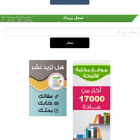
سجل بريدك
اختتام الدورة التاسعة لمسابقة حفظ وتلاوة القرآن الكريم في أزناكاييف