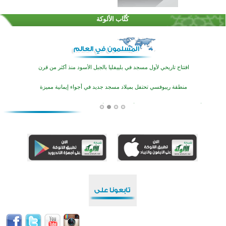
تيسليتش تختتم برنامجا تعليميا لتعزيز القيم وبناء الشخصية للشباب المسلمين
كُتَّاب الألوكة
اختتام منافسات قرآنية متميزة في بنغلاديش بمشاركة 3000 متسابق
أكثر من 400 طالب يشاركون في مسابقة المعلومات الإسلامية بأستراليا
افتتاح تاريخي لأول مسجد في بلييفليا بالجبل الأسود منذ أكثر من قرن
منطقة ريبوفسي تحتفل بميلاد مسجد جديد في أجواء إيمانية مميزة
أكبر مشروع إسلامي في ريف أستراليا يفتتح أبوابه بعد سنوات من العمل والعطاء
القرآن والتربية في صدارة البرامج الصيفية للمسلمين في بينزا وساراتوف وموردوفيا هذا العام
اختتام الدورة التاسعة لمسابقة حفظ وتلاوة القرآن الكريم في أزناكاييف
تيسليتش تختتم برنامجا تعليميا لتعزيز القيم وبناء الشخصية للشباب المسلمين
اختتام منافسات قرآنية متميزة في بنغلاديش بمشاركة 3000 متسابق
أكثر من 400 طالب يشاركون في مسابقة المعلومات الإسلامية بأستراليا