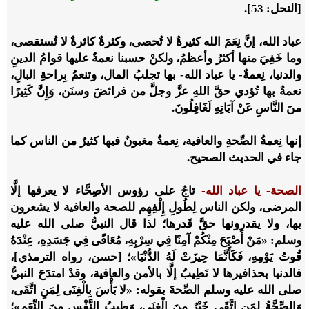
[النحل: 53].
عباد الله، إنَّ نِعَمَ الله كثيرةٌ لا تُحصى، وكثرةٌ كاثرةٌ لا تُستقصى،
وما خَفِيَ منها أكثرُ وأعظمُ، ولكنْ حسبنا نعمةٌ عليها قوامُ الدينِ
والدنيا، نِعمةٌ- يا عباد الله- بها تجلبُ المال، وتنعمُ بِراحةِ البالِ،
نعمةٌ بها تُؤدي حقَّ اللهِ عزَّ وجلَّ من فرائضَ وسنَن، وَإِنَّ كَثِيرًا
منَ النَّاسِ عَنْ آيَاتِهِ لَغَافِلُونَ.
إنها نِعمةُ الصِّحةِ والعافية، نِعمةٌ مغبونٌ فيها كثيرٌ من الناس كما
جاء في الحديث الصحيح.
الصحة- يا عباد الله-
تاجٌ على رؤوس الأصِحَّاء لا يعرفها إلَّا
المرضى، ولكن الناس لِطُولِ إِلْفِهِم للصحة والعافية لا يشعرون
بها، ولا يقدرونها حقَّ قَدرها؛ لذا قال النبيُّ صلى الله عليه
وسلم: «مَنْ أَصْبَحَ مِنْكُمْ آمِنًا فِي سِرْبِهِ، مُعَافًى فِي جَسَدِهِ، عِنْدَهُ
قُوتُ يَوْمِهِ، فَكَأَنَّمَا حِيزَتْ لَهُ الدُّنْيَا»؛ [حسن، رواه الترمذي]،
فالدنيا بحذافيرها لا تَطِيبُ إلَّا بالأمن والعافية، وقدْ امتدَحَ النبيُّ
صلى الله عليه وسلم الصِّحةَ بقوله: «لا بَأْسَ بِالْغِنَى لِمَنِ اتَّقَى،
وَالصِّحَّةُ لِمَنِ اتَّقَى خَيْرٌ مِنَ الْغِنَى، وَطِيبُ النَّفْسِ مِنَ النِّعَمِ»؛