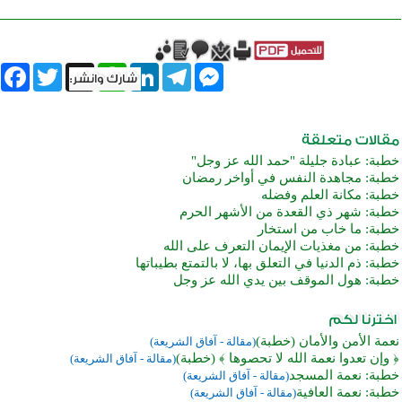
book
Twitter
WhatsApp
X
LinkedIn
Telegram
Messenger
خطبة: عبادة جليلة "حمد الله عز وجل"
خطبة: مجاهدة النفس في أواخر رمضان
خطبة: مكانة العلم وفضله
خطبة: شهر ذي القعدة من الأشهر الحرم
خطبة: ما خاب من استخار
خطبة: من مغذيات الإيمان التعرف على الله
خطبة: ذم الدنيا في التعلق بها، لا بالتمتع بطيباتها
خطبة: هول الموقف بين يدي الله عز وجل
نعمة الأمن والأمان (خطبة)
(مقالة - آفاق الشريعة)
﴿ وإن تعدوا نعمة الله لا تحصوها ﴾ (خطبة)
(مقالة - آفاق الشريعة)
خطبة: نعمة المسجد
(مقالة - آفاق الشريعة)
خطبة: نعمة العافية
(مقالة - آفاق الشريعة)