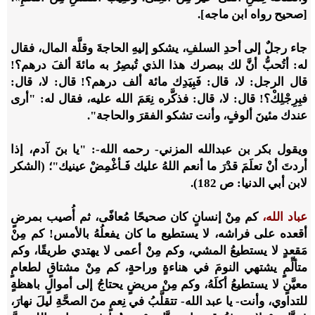
[صحيح رواه ابن ماجه].
جاء رجلٌ إلى أحدِ السلفِ، يشكو إليهِ الحاجةَ وقلَّة المال، فقال
له: أتُحبُّ أنَّ لك ببصرك هذا الذي تُبصِرُ به مائةَ ألفَ درهم؟!
قال الرجل: لا، قال: فَبِيَدِك مائة ألف درهم؟! قال: لا، قال:
فبِرِجْلِكْ؟! قال: لا، قال: فذكَّره نِعَمَ الله عليه، فقال له: "أرى
عندك مئينَ ألوفٍ، وأنت تشكو الفقرَ والحاجة".
ويقول بكر بن عبدالله المزني- رحمه الله-: "يا بنَ آدم، إذا
أردتَ أنْ تعلَمَ قدْرَ ما أنعم اللهُ عليك فَـأغْمِضْ عينيك"؛ (الشكر
لابن أبي الدنيا: ص 182).
عباد الله،
كم مِنْ إنسانٍ كان صحيحًا مُعافًى، ثم أُصيب بمرضٍ
أقعده على فراشه، لا يستطيع ما كان يفعلُهُ بالأمس! كم مِنْ
مَقعدٍ لا يستطيعُ المشي، وكم مِنْ أعمى لا يهتدي طريقًا، وكم
متألِّمٍ يشتهي النومَ في هناءةٍ وراحةٍ، كم مِنْ مشتاقٍ لطعامٍ
معيَّنٍ لا يستطيعُ أكلَهُ، وكم مِنْ مريضٍ يحتاجُ إلى أموالٍ باهظةٍ
للتداوي، وأنت- يا عبد الله- تتقلَّبُ في نِعمٍ منَ الصحَّةِ ليلَ نهارَ،