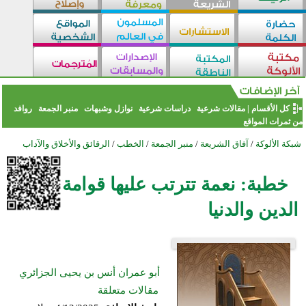
كل الأقسام
|
مقالات شرعية
دراسات شرعية
نوازل وشبهات
منبر الجمعة
روافد
من ثمرات المواقع
شبكة الألوكة
/
آفاق الشريعة
/
منبر الجمعة
/
الخطب
/
الرقائق والأخلاق والآداب
خطبة: نعمة تترتب عليها قوامة
الدين والدنيا
أبو عمران أنس بن يحيى الجزائري
مقالات متعلقة