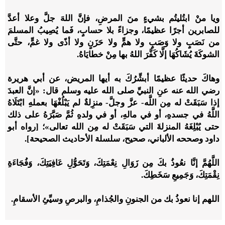
ويا منْ ابتُليتُم بشيءٍ منَ المرضِ، فإنَّ اللهَ جلَّ وعلا أعدَّ
للصابرين أجرًا عظيمًا، وجزاءً بلا حسابٍ، فَما ‌يُصِيبُ ‌المسلمَ
‌من ‌نَصَبٍ ولا وَصَبٍ ولا همٍّ ولا حَزَنٍ ولا أذًى ولا غمٍّ، حتَّى
الشوكَةَ يُشَاكُهَا إلَّا كَفَّرَ اللهُ بها مِنْ خطايَاهُ.
وهاكَ حديثًا عظيمًا أبشِّرُكَ به أيها المريض، عن أبي هريرة
رضي الله عنه عنِ النبيِّ صلى الله عليه وسلم قال: «إنَّ العبدَ
إذا سَبَقَتْ له مِن اللَّه- عزَّ وجلَّ- منزِلةٌ لم يَبْلُغْهَا بعملهِ ابْتَلَاهُ
اللَّهُ في جسدهِ، أو في مالهِ، أو في ولدهِ ثُمَّ صَبَّرَهُ على ذلك
حتى يُبْلِغَهُ المنزلةَ التي سَبَقَتْ له مِن الله تعالى»؛ [رواه أبو
داود وصححه الألباني، صحيح، سلسلة الأحاديث الصحيحة].
اللَّهُمَّ إنَّا نعُوذُ بكَ مِن زَوَالِ نِعْمَتِكَ، وَتَحَوُّلِ عَافِيَتِكَ، وَفُجَاءَةِ
نِقْمَتِكَ، وَجَمِيعِ سَخَطِكَ.
اللهم إنا نعوذُ بك من الجنونِ والجُذامِ، والبرصِ وسيِّئِ الأسقامِ.