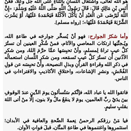
هو الله تعالى، واشتغالُ اللسانِ بالثناءِ على الله جلَّ وعلا، فعَنْ
أَنَسِ بْنِ مَالِكٍ قَالَ: قَالَ رَسُولُ اللَّهِ صَلَّى اللَّهُ عَلَيْهِ وَسَلَّمَ: «إِنَّ
اللَّهَ لَيَرْضَى عَن الْعَبْدِ أَنْ يَأْكُلَ الْأَكْلَةَ فَيَحْمَدهُ عَلَيْهَا، أَوْ يَشْرَبَ
الشَّرْبَةَ فَيَحْمَدَهُ عَلَيْهَا»؛ [رواه مسلم].
وأما شكرُ الجوارح:
فهو أنْ يُسخِّر جوارحَه في طاعةِ الله،
ويُـجنِّبَها ارتكابَ المعاصي والآثام، فمنْ شُكْرِ العينين أن تستُرَ
كلَّ عيبٍ تراهُ لِمسلمٍ، وأنْ تحبِسَها عمَّا حرَّمَ اللهُ، ومن شكرِ
الأذُنين أن تستُرَ كلَّ عيبٍ تَسمَعه، ومن شكرِ اللِّسان استعمالُه
في ذكرِ الله وقراءةِ القرآنِ وبذلِ النصيحة، وأنْ تحبِسَه عن قولِ
الفُحْشِ، ونشرِ الإشاعات، واختلاقِ الأكاذيبِ والافتراءاتِ في
الناس.
فاتقوا الله يا عباد الله، فإنَّكم سَتُسألونَ يومَ الدِّينِ عندَ الوقوفِ
بينَ يدَيْ ربِّ العالمين، يومَ لا ينفَعُ مالٌ ولا بنون، إلَّا منْ أتى اللهَ
بقلبٍ سليمٍ.
فيا مَنْ رزقكم الرحمنُ نِعمةَ الصِّحةِ والعافية في الأبدان!
استثمروها واغتنموها في طاعةِ المنَّان، قبلَ فواتِ الأوان.