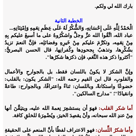
بارك الله لي ولكم.
الخطبة الثانية
الْحَمْدُ لِلَّهِ عَلَى إِحْسَانِهِ، وَالشُّكْرُ لَهُ عَلَى عِظَمِ نِعَمِهِ وَاِمْتِنَانِهِ...
عباد الله، اتَّقُوا الله عزَّ وجلَّ واشكُرُوهُ على ما أسبغَ عليكم بِهِ
مِنْ نِعَمِه، وتكرَّمَ عليكم مِنْ خَيرِهِ وفضائلِه، فإنَّ النعمَ تزيدُ
بشُكْرِها، وتذهبُ بِجحودِها وكُفرانِها، قال الحسن البصريُّ:
"أكثروا ذكرَ هذه النِّعَم، فإن ذكرَها شكرُها".
وإنَّ الشكرَ لا يكونُ باللسان فقط، بل بالجوارحِ والأعمال
والقلوبِ، قال ابن القيم رحمه الله: "الشكر يكون: بالقلب:
خضوعًا واستكانةً، وباللسان: ثناءً واعترافًا، وبالجوارح: طاعةً
وانقيادًا"؛ "مدارج السالكين".
أما شكر القلب:
فهوَ أن يستشعِرَ نِعمةَ الله عليه، ويتيَقَّنَ أنها
مِنْ عندِ الله سبحانه، وأنْ يقصِدَ الخيرَ، ويُضْمِرَهُ للخلقِ كافة.
وأما شكرُ اللِّسان:
فهو الاعتراف لفظًا بأنَّ المنعم على الحقيقةِ