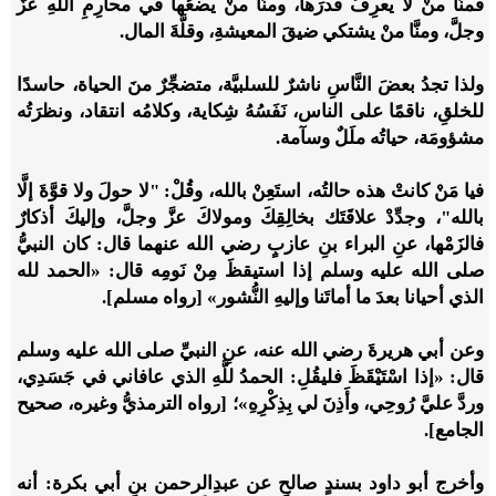
فمنَّا منْ لا يعرِفُ قدرَها، ومنَّا منْ يضعُها في محارِمِ اللهِ عزَّ
وجلَّ، ومنَّا منْ يشتكي ضيقَ المعيشةِ، وقلَّةَ المال.
ولذا تجدُ بعضَ النَّاسِ ناشرٌ للسلبيَّة، متضجِّرٌ منَ الحياة، حاسدًا
للخلقِ، ناقمًا على الناس، نَفَسُهُ شِكاية، وكلامُه انتقاد، ونظرَتُه
مشؤومَة، حياتُه ملَلٌ وسآمة.
فيا مَنْ كانتْ هذه حالتُه، استَعِنْ بالله، وقُلْ: "لا حولَ ولا قوَّةَ إلَّا
بالله"، وجدِّدْ علاقَتَك بخالِقِكَ ومولاكَ عزَّ وجلَّ، وإليكَ أذكارٌ
فالزَمْها، عنِ البراء بنِ عازبٍ رضي الله عنهما قال: كان النبيُّ
صلى الله عليه وسلم إذا استيقظَ مِنْ نَومِه قال: «الحمد لله
الذي أحيانا بعدَ ما أماتَنا وإليهِ النُّشور» [رواه مسلم].
وعن أبي هريرةَ رضي الله عنه، عنِ النبيِّ صلى الله عليه وسلم
قال: «إذا اسْتَيْقَظَ فليقُلِ: الحمدُ للَّهِ الذي عافاني في جَسَدِي،
وردَّ عليَّ رُوحِي، وأَذِنَ لي بِذِكْرِهِ»؛ [رواه الترمذيُّ وغيره، صحيح
الجامع].
وأخرج أبو داود بسندٍ صالحٍ عن عبدِالرحمن بنِ أبي بكرة: أنه