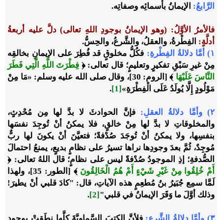
الرَّابعُ:
الإيمانُ بأسمائِه وصفاتِه.
فالأمرُ الأوَّلُ:
(وهو الإيمانُ بوجودِ اللهِ تعالى) دلَّ عليه أربعةُ
أدلَّةٍ:
الفِطْرةُ، والعقلُ، والشَّرعُ، والحِسُّ.
١) أمَّا دلالةُ الفِطْرةِ:
فكُلُّ مخلوقٍ قد فُطِرَ على الإيمانِ بخالقِه
مِنْ غيرِ سَبْقِ تفكيرٍ وتعليمٍ؛ قال تعالى: ﴿
فِطْرَتَ اللَّهِ الَّتِي فَطَرَ
النَّاسَ عَلَيْهَا
﴾ [الروم: 30]، وقال صلى الله عليه وسلم: «مَا مِنْ
مَوْلُودٍ إِلَّا يُولَدُ عَلَى الْفِطْرَةِ»
[1]
.
٢) وأمَّا دلالةُ العقلِ:
فإنَّ الحوادثَ لا بدَّ لها مِن مُحْدِثٍ،
والمخلوقاتِ لا بدَّ لها مِنْ خالقٍ، فلا يمكنُ أنْ تُوجِدَ نفسَها
بنفسِها، ولا يمكنُ أنْ تُوجَدَ صُدْفةً؛ فتعيَّنَ أنْ يكونَ لها ربٌّ
مُوجِدٌ، ثُمَّ بعدَ وجودِها نراها تسيرُ على نظامٍ بديعٍ، يمنعُ احتمالَ
الصُّدفةِ؛ إذِ الموجودُ صُدْفةً ليس على نظامٍ؛ قال اللهُ تعالى: ﴿
أَمْ خُلِقُوا مِنْ غَيْرِ شَيْءٍ أَمْ هُمُ الْخَالِقُونَ
﴾ [الطور: 35]، ولهذا
لَمَّا سمِع جُبَيرُ بنُ مُطعِمٍ هذه الآياتِ، قال: "كادَ قلبي أنْ يطيرَ!
وذلك أوَّلَ ما وَقَرَ الإيمانُ في قلبي"
[2]
.
٣) وأمَّا دلالةُ الشَّرعِ:
فلأنَّ الكتبَ السَّماويَّةَ كلَّها نطَقتْ بوجودِ