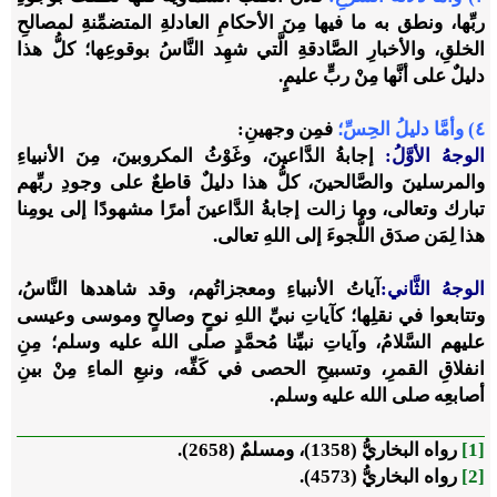
ربِّها، ونطق به ما فيها مِنَ الأحكامِ العادلةِ المتضمِّنةِ لمصالحِ
الخلقِ، والأخبارِ الصَّادقةِ الَّتي شهِد النَّاسُ بوقوعِها؛ كلُّ هذا
دليلٌ على أنَّها مِنْ ربٍّ عليمٍ.
٤) وأمَّا دليلُ الحِسِّ؛
فمِن وجهينِ:
الوجهُ الأوَّلُ:
إجابةُ الدَّاعينَ، وغَوْثُ المكروبينَ، مِنَ الأنبياءِ
والمرسلينَ والصَّالحينَ، كلُّ هذا دليلٌ قاطعٌ على وجودِ ربِّهم
تبارك وتعالى، وما زالت إجابةُ الدَّاعينَ أمرًا مشهودًا إلى يومِنا
هذا لِمَن صدَق اللُّجوءَ إلى اللهِ تعالى.
الوجهُ الثَّاني:
آياتُ الأنبياءِ ومعجزاتُهم، وقد شاهدها النَّاسُ،
وتتابعوا في نقلِها؛ كآياتِ نبيِّ اللهِ نوحٍ وصالحٍ وموسى وعيسى
عليهم السَّلامُ، وآياتِ نبيِّنا مُحمَّدٍ صلى الله عليه وسلم؛ مِنِ
انفلاقِ القمرِ، وتسبيحِ الحصى في كَفِّه، ونبعِ الماءِ مِنْ بينِ
أصابعِه صلى الله عليه وسلم.
[1]
رواه البخاريُّ (1358)، ومسلمٌ (2658).
[2]
رواه البخاريُّ (4573).