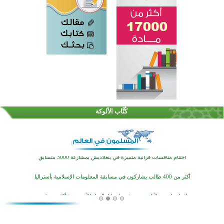
اختتام الدورة التاسعة لمسابقة حفظ وتلاوة القرآن الكريم في أزناكاييف
تيسليتش تختتم برنامجا تعليميا لتعزيز القيم وبناء الشخصية للشباب المسلمين
كُتَّاب الألوكة
اختتام منافسات قرآنية متميزة في بنغلاديش بمشاركة 3000 متسابق
أكثر من 400 طالب يشاركون في مسابقة المعلومات الإسلامية بأستراليا
افتتاح تاريخي لأول مسجد في بلييفليا بالجبل الأسود منذ أكثر من قرن
منطقة ريبوفسي تحتفل بميلاد مسجد جديد في أجواء إيمانية مميزة
أكبر مشروع إسلامي في ريف أستراليا يفتتح أبوابه بعد سنوات من العمل والعطاء