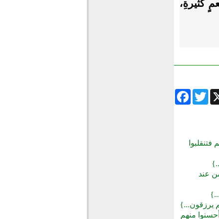
ٍ كثيرةِ،
Facebook
Twitter
Wha
 فتنقلبوا
.}
من عند
.}
م يرزقون...}
أحسنوا منهم