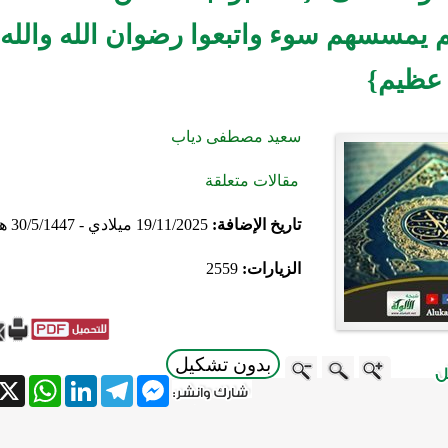
يمسسهم سوء واتبعوا رضوان الله والله
عظيم}
سعيد مصطفى دياب
مقالات متعلقة
تاريخ الإضافة:
19/11/2025 ميلادي - 30/5/1447 هجري
الزيارات:
2559
بدون تشكيل
atsApp
X
LinkedIn
Telegram
Messenger