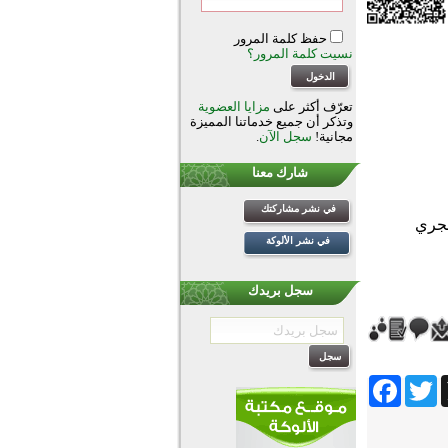
حفظ كلمة المرور
نسيت كلمة المرور؟
تعرّف أكثر على
مزايا العضوية
وتذكر أن جميع خدماتنا المميزة
مجانية!
سجل الآن
.
شارك معنا
في نشر مشاركتك
في نشر الألوكة
سجل بريدك
Facebook
Twitter
Wh