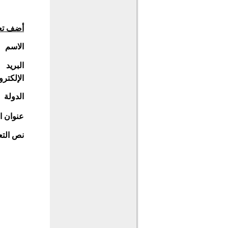
أضف تع
الاسم
البريد
الإلكترو
الدولة
عنوان ا
نص التع