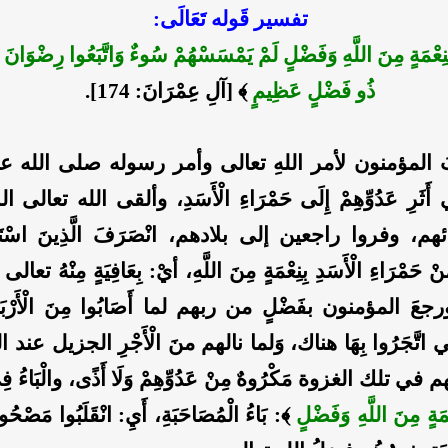
تفسير قَوله تَعَالَى:
بِنِعْمَةٍ مِنَ اللَّهِ وَفَضْلٍ لَمْ يَمْسَسْهُمْ سُوءٌ وَاتَّبَعُوا رِضْوَانَ الل
ذُو فَضْلٍ عَظِيمٍ
﴾ [آلِ عِمْرَانَ: 174].
ابَ المؤمنون لأمر اللهِ تعالى وأمر رسوله صلى الله 
ثَرِ عَدُوِّهِمْ إِلَى حَمْرَاءِ الْأَسَدِ، وألقى الله تعال
، وفروا راجعين إلى بلادهم، انْصَرَفَ الَّذِينَ اسْتَجَابُ
 حَمْرَاءِ الْأَسَدِ بِنِعْمَةٍ مِنَ اللَّهِ، أيْ: بِعَافِيَةٍ مِنْهُ تعالى ف
ا، ورجعَ المؤمنون بفَضْلٍ من ربهم لما أَصَابُوا مِنَ الْأَرْب
الَّتِي اتَّجَرُوا بِهَا هناك، وَلما نالهم منَ الْأَجْرِ الجزيل عند
في تلك الغزوة مَكْرُوهٌ مِنْ عَدُوِّهِمْ وَلَا أَذًى، والْبَاءُ 
عْمَةٍ مِنَ اللَّهِ وَفَضْلٍ
﴾: بَاءُ الْمُصَاحَبَةِ، أَيِ: انْقَلَبُوا مَصْحُوبِ