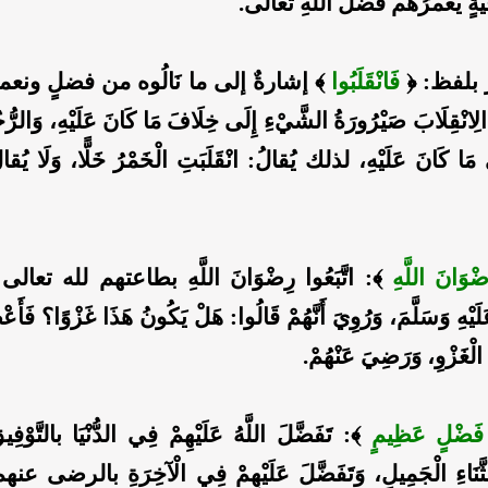
فِيَةٍ يغمرُهُم فضلُ اللهِ تعالى.
 بلفظ: ﴿
فَانْقَلَبُوا
﴾ إشارةٌ إلى ما نَالُوه من فضلٍ ونعمةٍ
لِانْقِلَابَ صَيْرُورَةُ الشَّيْءِ إِلَى خِلَافَ مَا كَانَ عَلَيْهِ، وَالر
مَا كَانَ عَلَيْهِ، لذلك يُقالُ: انْقَلَبَتِ الْخَمْرُ خَلًّا، وَلَا يُق
ِضْوَانَ اللَّهِ
﴾: اتَّبَعُوا رِضْوَانَ اللَّهِ بطاعتهم لله تعا
لَيْهِ وَسَلَّمَ، وَرُوِيَ أَنَّهُمْ قَالُوا: هَلْ يَكُونُ هَذَا غَزْوًا؟ فَأَعْط
الْغَزْوِ، وَرَضِيَ عَنْهُمْ.
و فَضْلٍ عَظِيمٍ
﴾: تَفَضَّلَ اللَّهُ عَلَيْهِمْ فِي الدُّنْيَا بالتَّوْ
َّنَاءِ الْجَمِيلِ، وَتَفَضَّلَ عَلَيْهِمْ فِي الْآخِرَةِ بالرضى عنهم