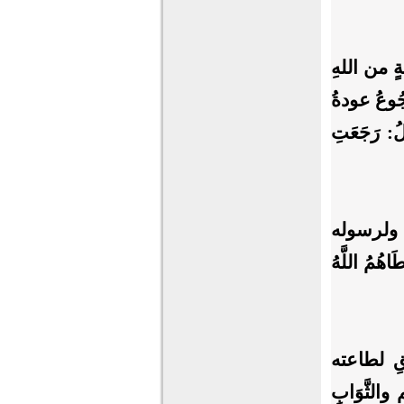
 من اللهِ
ُّجُوعُ عودةُ
الُ: رَجَعَتِ
لى ولرسوله
َاهُمُ اللَّهُ
فِيقِ لطاعته
 والثَّوَابِ