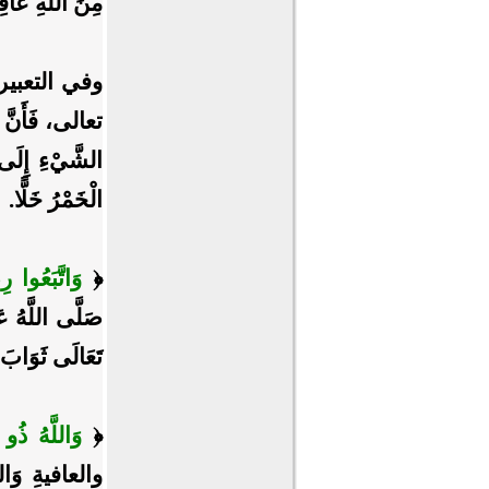
مِنَ اللهِ عَا
وفي التعبير
تعالى، فَأَنَّ ا
الشَّيْءِ إِلَى 
الْخَمْرُ خَلًّا.
﴿
وَاتَّبَعُوا ر
صَلَّى اللَّهُ عَ
تَعَالَى ثَوَابَ 
﴿
وَاللَّهُ ذُ
والعافيةِ وَالث