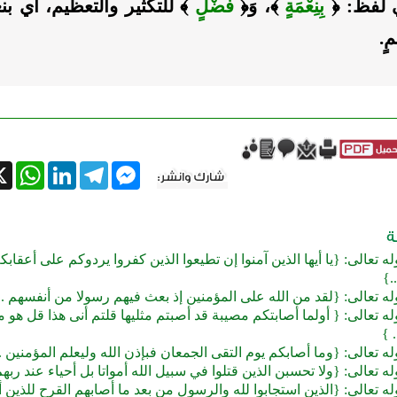
ي لفظ: ﴿
بِنِعْمَةٍ
﴾، وَ﴿
فَضْلٍ
﴾ للتكثير والتعظيم، أي بنعم
ٍ.
tsApp
X
LinkedIn
Telegram
Messenger
ه تعالى: {يا أيها الذين آمنوا إن تطيعوا الذين كفروا يردوكم على أعقابكم
.}
ه تعالى: {لقد من الله على المؤمنين إذ بعث فيهم رسولا من أنفسهم ..
ه تعالى: { أولما أصابتكم مصيبة قد أصبتم مثليها قلتم أنى هذا قل هو 
 }
ه تعالى: {وما أصابكم يوم التقى الجمعان فبإذن الله وليعلم المؤمنين ..
ه تعالى: {ولا تحسبن الذين قتلوا في سبيل الله أمواتا بل أحياء عند ربه
ه تعالى: {الذين استجابوا لله والرسول من بعد ما أصابهم القرح للذين 