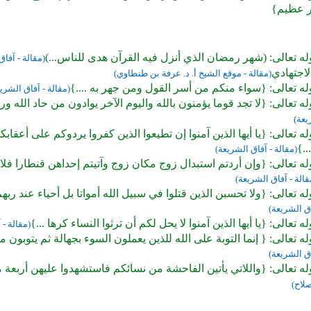
جر عظيم}
ه تعالى: (شهر رمضان الذي أنزل فيه القرآن هدى للناس...)
(مقالة - آفاق
لاجتهادي
(مقالة - موقع الشيخ أ. د. عرفة بن طنطاوي)
ه تعالى: {سواء منكم من أسر القول ومن جهر به ....}
(مقالة - آفاق الشري
ه تعالى: {لا تجد قوما يؤمنون بالله واليوم الآخر يوادون من حاد الله ور
يعة)
ه تعالى: {يا أيها الذين آمنوا إن تطيعوا الذين كفروا يردوكم على أعقابكم
.}
(مقالة - آفاق الشريعة)
ه تعالى: {وإن أردتم استبدال زوج مكان زوج وآتيتم إحداهن قنطارا فلا 
قالة - آفاق الشريعة)
ه تعالى: {ولا تحسبن الذين قتلوا في سبيل الله أمواتا بل أحياء عند رب
اق الشريعة)
 تعالى: {يا أيها الذين آمنوا لا يحل لكم أن ترثوا النساء كرها ...}
(مقالة - 
ه تعالى: { إنما التوبة على الله للذين يعملون السوء بجهالة ثم يتوبون م
اق الشريعة)
ه تعالى: {واللاتي يأتين الفاحشة من نسائكم فاستشهدوا عليهن أربعة م
صلاح)