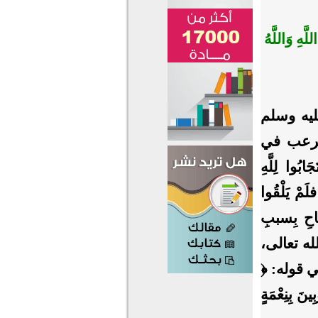
َّهِ وَاللَّهُ
عليه وسلم
ى الرعب في
وا لِلَّهِ
لَمْ يَلْقُوا
َاحِ بِسببِ
 الله تعالى،
فِي قوله: ﴿
ينَ بِنِعْمَةٍ