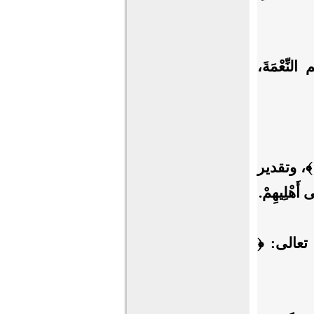
 النِّعْمَةَ،
، وتقدير
ى أَهْلِيهِمْ.
تعالى: ﴿