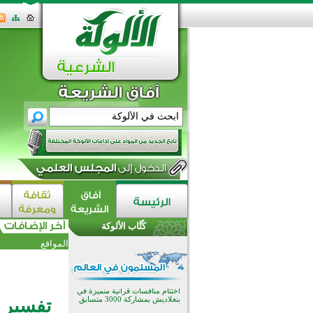
اختتام الدورة التاسعة لمسابقة حفظ
وتلاوة القرآن الكريم في أزناكاييف
تيسليتش تختتم برنامجا تعليميا لتعزيز
القيم وبناء الشخصية للشباب
كُتَّاب الألوكة
المسلمين
اختتام منافسات قرآنية متميزة في
المواقع
بنغلاديش بمشاركة 3000 متسابق
أكثر من 400 طالب يشاركون في
مسابقة المعلومات الإسلامية
بأستراليا
افتتاح تاريخي لأول مسجد في بلييفليا
تفسير ق
بالجبل الأسود منذ أكثر من قرن