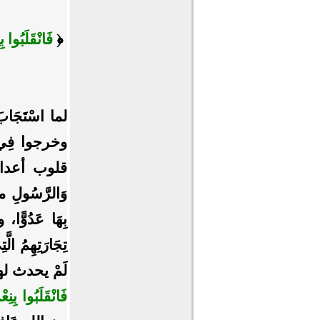
﴿
فَانْقَلَبُوا 
لما اسْتَجَ
وخرجوا فِي أَ
قلوب أعدائهم
وَالرَّسُولِ منْ
بِهَا عَدُوًّ
تِجَارَتِهِمُ 
لَمْ يحدث لهم 
فَانْقَلَبُوا بِنِ