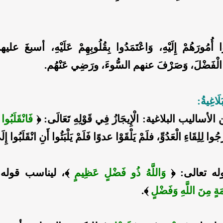
ا أُمُورَهُمْ إِلَيْهِ، وَاعْتَمَدُوا بِقُلُوبِهِمْ عَلَيْهِ، أسبغَ عليهم
لْفَضْلَ، وَصَرْفَ عنهم السُّوءَ، ورَضِي عَنْهُم.
لَاغِيةُ:
أساليب البلاغية: الْإِيجَازُ فِي قَوْلِهِ تَعَالَى: ﴿
فَانْقَلَبُوا
﴾
لِلِقَاءِ الْعَدُوِّ، فلَمْ يَلْقَوْا عدوًا فَلَمْ يَلْبَثُوا أَنِ انْقَلَبُوا إِلَ
وله تعالى: ﴿
وَاللَّهُ ذُو فَضْلٍ عَظِيمٍ
﴾، ليناسب قوله 
عْمَةٍ مِنَ اللَّهِ وَفَضْلٍ
﴾.