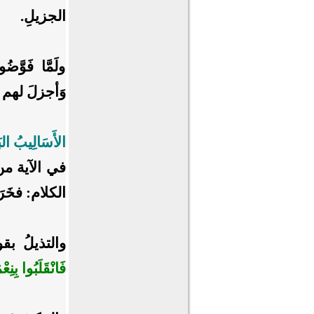
الجزيلِ.
ولَمَّا فَوَّضُو
وَأجزلَ لهم ا
الأَسَالِيبُ البَ
في الآية من ال
الكلام: فخَرَجُوا 
والتذيلُ بق
فَانْقَلَبُوا بِنِ