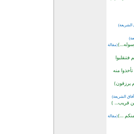
 الشريعة)
عة)
سوله...}
(مقالة
 فتنقلبوا
تأخذوا منه
هم يرزقون}
آفاق الشريعة)
ن قريب... }
نكم ...}
(مقالة