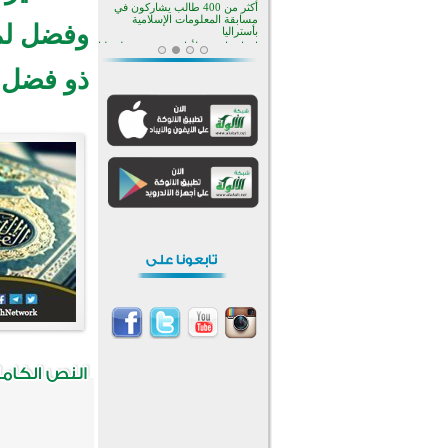
منطقة ريبوفسي تحتفل بميلاد
مسجد جديد في أجواء إيمانية مميزة
وفضل لم 
أكبر مشروع إسلامي في ريف
أستراليا يفتتح أبوابه بعد سنوات من
ذو فضل 
العمل والعطاء
القرآن والتربية في صدارة البرامج
الصيفية للمسلمين في بينزا
وساراتوف وموردوفيا هذا العام
اختتام الدورة التاسعة لمسابقة حفظ
وتلاوة القرآن الكريم في أزناكاييف
تيسليتش تختتم برنامجا تعليميا لتعزيز
القيم وبناء الشخصية للشباب
المسلمين
اختتام منافسات قرآنية متميزة في
بنغلاديش بمشاركة 3000 متسابق
أكثر من 400 طالب يشاركون في
مسابقة المعلومات الإسلامية
بأستراليا