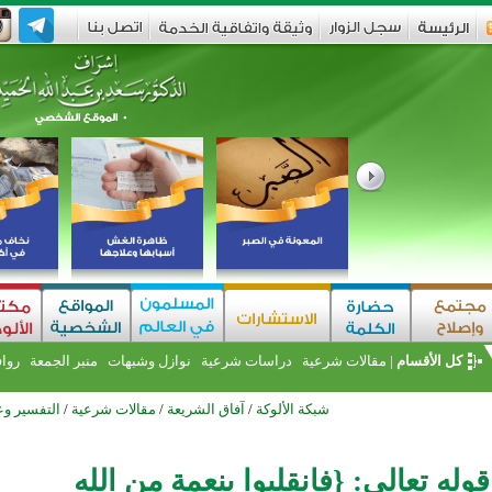
كل الأقسام
|
مقالات شرعية
دراسات شرعية
نوازل وشبهات
منبر الجمعة
روا
شبكة الألوكة
/
آفاق الشريعة
/
مقالات شرعية
/
التفسير وع
وله تعالى: {فانقلبوا بنعمة من الله