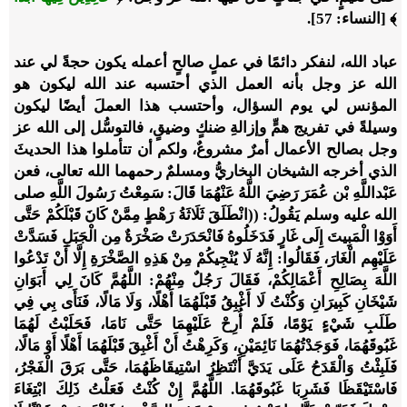
﴾ [النساء: 57].
عباد الله، لنفكر دائمًا في عملٍ صالحٍ أعمله يكون حجةً لي عند
الله عز وجل بأنه العمل الذي أحتسبه عند الله ليكون هو
المؤنس لي يوم السؤال، وأحتسب هذا العملَ أيضًا ليكون
وسيلةً في تفريج همٍّ وإزالةِ ضنكٍ وضيقٍ، فالتوسُّل إلى الله عز
وجل بصالح الأعمال أمرٌ مشروعٌ، ولكم أن تتأملوا هذا الحديثَ
الذي أخرجه الشيخان البخاريُّ ومسلمٌ رحمهما الله تعالى، فعن
عَبْداللَّهِ بْن عُمَرَ رَضِيَ اللَّهُ عَنْهُمَا قَالَ: سَمِعْتُ رَسُولَ اللَّهِ صلى
الله عليه وسلم يَقُولُ: ((انْطَلَقَ ثَلَاثَةُ رَهْطٍ مِمَّنْ كَانَ قَبْلَكُمْ حَتَّى
أَوَوْا الْمَبِيتَ إِلَى غَارٍ فَدَخَلُوهُ فَانْحَدَرَتْ صَخْرَةٌ مِن الْجَبَلِ فَسَدَّتْ
عَلَيْهِم الْغَارَ، فَقَالُوا: إِنَّهُ لَا يُنْجِيكُمْ مِنْ هَذِهِ الصَّخْرَةِ إِلَّا أَنْ تَدْعُوا
اللَّهَ بِصَالِحِ أَعْمَالِكُمْ، فَقَالَ رَجُلٌ مِنْهُمْ: اللَّهُمَّ كَانَ لِي أَبَوَانِ
شَيْخَانِ كَبِيرَانِ وَكُنْتُ لَا أَغْبِقُ قَبْلَهُمَا أَهْلًا، وَلَا مَالًا، فَنَأَى بِي فِي
طَلَبِ شَيْءٍ يَوْمًا، فَلَمْ أُرِحْ عَلَيْهِمَا حَتَّى نَامَا، فَحَلَبْتُ لَهُمَا
غَبُوقَهُمَا، فَوَجَدْتُهُمَا نَائِمَيْنِ، وَكَرِهْتُ أَنْ أَغْبِقَ قَبْلَهُمَا أَهْلًا أَوْ مَالًا،
فَلَبِثْتُ وَالْقَدَحُ عَلَى يَدَيَّ أَنْتَظِرُ اسْتِيقَاظَهُمَا، حَتَّى بَرَقَ الْفَجْرُ،
فَاسْتَيْقَظَا فَشَرِبَا غَبُوقَهُمَا. اللَّهُمَّ إِنْ كُنْتُ فَعَلْتُ ذَلِكَ ابْتِغَاءَ