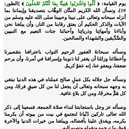
يوم القيامة: ﴿
كُلُوا وَاشْرَبُوا هَنِيئًا بِمَا كُنْتُمْ تَعْمَلُونَ
﴾ [الطور:
19]، ونسأل الله الكريم المنَّان الوهَّاب بتصديقنا وإيماننا بما
أنزله سبحانه وتعالى على نبينا وحبيبنا صلى الله عليه وسلم من
الآيات والذكر الحكيم أن يعتق رقابنا من النار، وأن يبلغنا نحن
وأباءَنا وأمهاتِنا وذرياتِنا وأحبابَنا جنات النعيم مع النبيين
والصِّدِّيقين والشهداء والصالحين.
ونسأله سبحانهُ الغفور الرحيم التواب باعترافنا بتقصيرنا
وأخطائنا وزللنا أن يغفر لنا ذنوبنا وإسرافنا في أمرنا، وأن يرحم
ضعفنا، ويعفو عنا، إنه عفوٌ كريمٌ.
ونسأله جل جلاله بكل عملٍ صالح عملناه في هذه الدنيا نبتغي
به وجهه سبحانه وتعالى أن يجعل لنا من كل ضيقٍ فرجًا، ومن
كل هَمٍّ مخرجًا، ومن كل بلاءٍ عافية.
ونسأله عز وجل باستجابتنا لنداء صلاة الجمعة، فسعينا إلى ذكر
الله تعالى تاركين دُنْيانا لنجتمع في بيت من بيوته أن يكرمنا
بكرمه، ويغدق علينا بأفضاله، ويبلغنا من خيرات الدنيا والآخرة
فوق ما نرجوه ونؤمله ونصبو إليه.