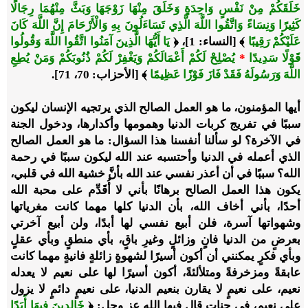
خَلَقَكُمْ مِنْ نَفْسٍ وَاحِدَةٍ وَخَلَقَ مِنْهَا زَوْجَهَا وَبَثَّ مِنْهُمَا رِجَالًا
كَثِيرًا وَنِسَاءً وَاتَّقُوا اللَّهَ الَّذِي تَسَاءَلُونَ بِهِ وَالْأَرْحَامَ إِنَّ اللَّهَ كَانَ
عَلَيْكُمْ رَقِيبًا
﴾ [النساء: 1]، ﴿
يَا أَيُّهَا الَّذِينَ آمَنُوا اتَّقُوا اللَّهَ وَقُولُوا
قَوْلًا سَدِيدًا
*
يُصْلِحْ لَكُمْ أَعْمَالَكُمْ وَيَغْفِرْ لَكُمْ ذُنُوبَكُمْ وَمَنْ يُطِعِ
اللَّهَ وَرَسُولَهُ فَقَدْ فَازَ فَوْزًا عَظِيمًا
﴾ [الأحزاب: 70، 71].
أيها المؤمنون، ما هو العمل الصالح الذي يرتجيه الإنسان ليكون
سببًا في تفريج كربات الدنيا وهمومها وأكدارها، ودخول الجنة
في الآخرة؟ لو سألنا أنفسنا هذا السؤال: ما هو العمل الصالح
الذي أعمله في الدنيا وأحتسبه عند الله ليكون سببًا في رحمة
الله؟ سببًا في أن أعذر نفسي عند الله بأنَّ خشية الله في قلبي،
يكون هذا العمل الصالح برهانًا بأني لا أُقَدِّم على محبة الله
أحدًا، بأني أخاف الله، بأن الدنيا كلها مهما كانت مغرياتها
وشهواتها آسرة، فلن أبيع نفسي لها أبدًا، ولن أبيع آخرتي
بعرضٍ من الدنيا فانٍ وزائلٍ وغيرِ باقٍ، بأي منطقٍ وبأي عقلٍ
وبأي فكرٍ يمكنني أن أكون أسيرًا لشهوةٍ زائلةٍ فانيةٍ مهما كانت
عابقةً ومزخرفةً ومتلألئةً، أكون أسيرًا لها على نعيم لا يعدله
نعيم، على نعيمٍ لا يقارن بنعيم الدنيا، على نعيمٍ دائمٍ لا يزول
على نعيمٍ، في جناتٍ قال فيها الله عز وجل: ﴿
خَالِدِينَ فِيهَا أَبَدًا