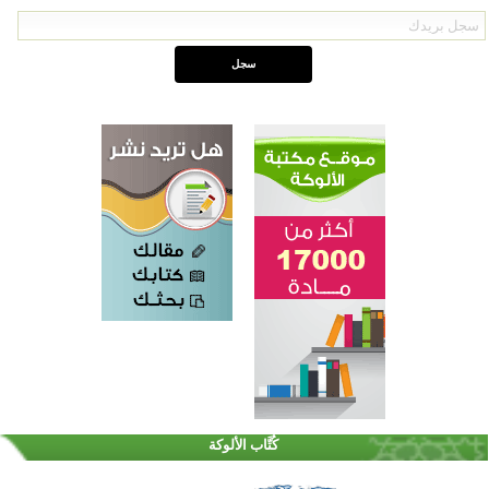
اختتام الدورة التاسعة لمسابقة حفظ وتلاوة القرآن الكريم في أزناكاييف
تيسليتش تختتم برنامجا تعليميا لتعزيز القيم وبناء الشخصية للشباب المسلمين
كُتَّاب الألوكة
اختتام منافسات قرآنية متميزة في بنغلاديش بمشاركة 3000 متسابق