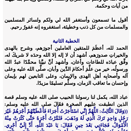
من آيات وحكمة.
أقول ما تسمعون وأستغفر الله لي ولكم ولسائر المسلمين
والمسلمات من كل ذنب وخطيئة، استغفروه إنه غفورٌ رحيم.
الخطبة الثانية
الحمد لله، أعظَمَ للمتقين العاملين أجورَهم، وشرح بالهدى
والخيراتِ صدورَهم، أشهد أن لا إله إلا الله وحدَه لا شريكَ له،
وفَّق عبادَه للطاعات وأعان، وأشهد أنَّ نبيَّنا محمَّدًا عبدُ الله
ورسولُه، خير من علَّمَ أحكامَ الدِّين وأبان، صلَّى الله عليه وعلى
آله وأصحابِه أهلِ الهدى والإيمان، وعلى التابعين لهم بإيمان
وإحسان ما تعاقب الزمان، وسلِّم تسليمًا مزيدًا.
عباد الله، يكمل لنا رسولنا الحبيب صلى الله عليه وسلم قصة
الذين انطبقت عليهم الصخرة فقَالَ صلى الله عليه وسلم:
((وَقَالَ الثَّالِثُ: اللَّهُمَّ إِنِّي اسْتَأْجَرْتُ أُجَرَاءَ فَأَعْطَيْتُهُمْ أَجْرَهُمْ غَيْرَ
رَجُلٍ وَاحِدٍ تَرَكَ الَّذِي لَهُ وَذَهَبَ، فَثَمَّرْتُ أَجْرَهُ حَتَّى كَثُرَتْ مِنْهُ
الْأَمْوَالُ، فَجَاءَنِي بَعْدَ حِينٍ فَقَالَ: يَا عَبْدَ اللَّهِ، أَدِّ إِلَيَّ أَجْرِي.