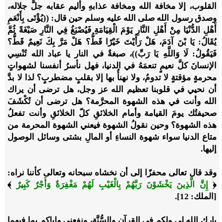
القلوب، إلا مخافة الله ومخافة عذابهِ وأليم عقابه جلَّ جلاله،
وصدق رسول الله صلى الله عليه وسلم حين قال: ((يُؤْتَى بِأَنْعَمِ
أَهْلِ الدُّنْيَا مِنْ أَهْلِ النَّارِ يَوْمَ الْقِيَامَةِ فَيُصْبَغُ فِي النَّارِ صَبْغَةً ثُمَّ
يُقَالُ: يَا بْنَ آدَمَ، هَلْ رَأَيْتَ خَيْرًا قَطُّ؟ هَلْ مَرَّ بِكَ نَعِيمٌ قَطُّ؟
فَيَقُولُ: لَا وَاللَّهِ يَا رَبِّ))، صبغةٌ في النار يا عباد الله تُنْسِي
الإنسانَ كلَّ نعيمٍ تنعمَهُ في الدنيا، فهل نأسرُ أنفسنا لشهواتٍ
محرمةٍ مؤقتةٍ لا تدومُ، ولا نهنأُ بها إلا بقلبٍ مضطربٍ؟ لذا لا بدَّ
أن نحيي في قلوبنا تعظيم الله عز وجل، هل ترضى أن يراك
الله وأنت في هذه الشهوة المحرَّمة؟ هل ترضى أن تُكْشَفَ
صحيفتُك يومَ القيامة وأمام الخلائقِ كلّ الخلائقِ وأنت تفعلُ
هذه الشهوة؟ وحين نقولُ الشهوة فيعني الشهوة المحرمة من
متاع الدنيا سواء شهوة النساءِ أو المالِ بشتى وسائل الوصول
إليها.
وقد قال تعالى محفزًا إلى أن نخشاه سبحانه وتعالى كأننا نراه:
﴿
إِنَّ الَّذِينَ يَخْشَوْنَ رَبَّهُمْ بِالْغَيْبِ لَهُمْ مَغْفِرَةٌ وَأَجْرٌ كَبِيرٌ
﴾
[الملك: 12].
بارك الله لي ولكم في القرآن والسُّنَّة، ونفعني وإياكم بما فيهما