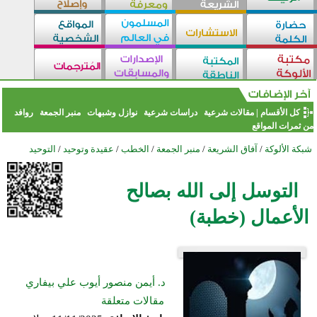
كل الأقسام
|
مقالات شرعية
دراسات شرعية
نوازل وشبهات
منبر الجمعة
روافد
من ثمرات المواقع
شبكة الألوكة
/
آفاق الشريعة
/
منبر الجمعة
/
الخطب
/
عقيدة وتوحيد
/
التوحيد
التوسل إلى الله بصالح
الأعمال (خطبة)
د. أيمن منصور أيوب علي بيفاري
مقالات متعلقة