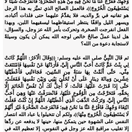
وَجْهِكَ فَفَرِّجْ عَنَّا مَا نَحْنُ فِيهِ مِنْ هَذِهِ الصَّخْرَةِ؛ فَانْفَرَجَتْ شَيْئًا لَا
يَسْتَطِيعُونَ الْخُرُوجَ))، فالعمل الصالح الذي تميَّز به هذا الرجل
هو تفانيه في برِّ والديه، فلا يقدِّمُ عليهما حتى فلذات أكباده،
ويسهر الليل واقفًا ينتظر استيقاظهما ليسقيهما اللبن، وبهذا
الفعل انفرجت الصخرة، وتحركت بأمر الله عز وجل، والسؤال:
هل لدينا عملٌ صالحٌ خالص لوجه الله يمكن أن يكون وسيلةً
لاستجابة دعوة من الله؟
ثم قَالَ النَّبِيُّ صلى الله عليه وسلم: ((وَقَالَ الْآخَرُ: اللَّهُمَّ كَانَتْ
لِي بِنْتُ عَمٍّ كَانَتْ أَحَبَّ النَّاسِ إِلَيَّ، فَأَرَدْتُهَا عَنْ نَفْسِهَا فَامْتَنَعَتْ
مِنِّي، حَتَّى أَلَمَّتْ بِهَا سَنَةٌ مِن السِّنِينَ، فَجَاءَتْنِي فَأَعْطَيْتُهَا
عِشْرِينَ وَمِائَةَ دِينَارٍ عَلَى أَنْ تُخَلِّيَ بَيْنِي وَبَيْنَ نَفْسِهَا فَفَعَلَتْ،
حَتَّى إِذَا قَدَرْتُ عَلَيْهَا. قَالَتْ: لَا أُحِلُّ لَكَ أَنْ تَفُضَّ الْخَاتَمَ إِلَّا
بِحَقِّهِ، فَتَحَرَّجْتُ مِن الْوُقُوعِ عَلَيْهَا، فَانْصَرَفْتُ عَنْهَا وَهِيَ أَحَبُّ
النَّاسِ إِلَيَّ، وَتَرَكْتُ الذَّهَبَ الَّذِي أَعْطَيْتُهَا، اللَّهُمَّ إِنْ كُنْتُ فَعَلْتُ
ابْتِغَاءَ وَجْهِكَ فَافْرُجْ عَنَّا مَا نَحْنُ فِيهِ؛ فَانْفَرَجَتْ الصَّخْرَةُ غَيْرَ أَنَّهُمْ
لَا يَسْتَطِيعُونَ الْخُرُوجَ مِنْهَا))، ولكم أن تتخيلوا يا عباد الله انتصار
النفس على الشهوة حين يتمكنُ منها، حينها لا يدفعه عن ردِّها
إلا تغليب مراقبةِ الله عز وجل في النفوس، إلا تعظيم الله في