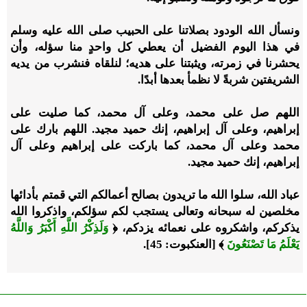
ونسأل الله الودود بصلاتنا على الحبيب صلى الله عليه وسلم
في هذا اليوم الفضيل أن يعطي كل واحدٍ منا سؤله، وأن
يحشرنا في زمرته، ويثبتنا على هديه؛ لنلقاه فنشرب من يديه
الشريفتين شربةً لا نظمأ بعدها أبدًا.
اللهم صل على محمد، وعلى آل محمد، كما صليت على
إبراهيم، وعلى آل إبراهيم، إنك حميد مجيد. اللهم بارك على
محمد وعلى آل محمد، كما باركت على إبراهيم وعلى آل
إبراهيم، إنك حميد مجيد.
عباد الله، سلوا الله ما تريدون بصالح أعمالكم التي قمتم بأدائها
مخلصين له سبحانه وتعالى يستجب لكم سؤلكم، واذكروا الله
يذكركم، واشكروه على نعمائه يزدكم، ﴿
وَلَذِكْرُ اللَّهِ أَكْبَرُ وَاللَّهُ
يَعْلَمُ مَا تَصْنَعُونَ
﴾ [العنكبوت: 45].