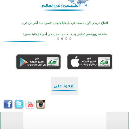
أكثر من 400 طالب يشاركون في مسابقة المعلومات الإسلامية بأستراليا
افتتاح تاريخي لأول مسجد في بلييفليا بالجبل الأسود منذ أكثر من قرن
منطقة ريبوفسي تحتفل بميلاد مسجد جديد في أجواء إيمانية مميزة
أكبر مشروع إسلامي في ريف أستراليا يفتتح أبوابه بعد سنوات من العمل والعطاء
القرآن والتربية في صدارة البرامج الصيفية للمسلمين في بينزا وساراتوف وموردوفيا هذا العام
اختتام الدورة التاسعة لمسابقة حفظ وتلاوة القرآن الكريم في أزناكاييف
تيسليتش تختتم برنامجا تعليميا لتعزيز القيم وبناء الشخصية للشباب المسلمين
اختتام منافسات قرآنية متميزة في بنغلاديش بمشاركة 3000 متسابق
أكثر من 400 طالب يشاركون في مسابقة المعلومات الإسلامية بأستراليا