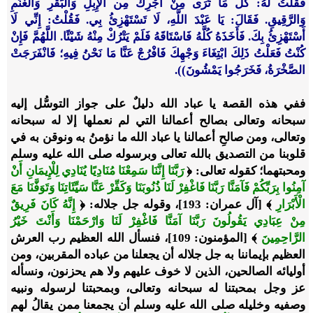
فَقُلْتُ لَهُ: كُلُّ مَا تَرَى مِنْ أَجْرِكَ مِن الْإِبِلِ وَالْبَقَرِ وَالْغَنَمِ
وَالرَّقِيقِ. فَقَالَ: يَا عَبْدَ اللَّهِ، لَا تَسْتَهْزِئُ بِي. فَقُلْتُ: إِنِّي لَا
أَسْتَهْزِئُ بِكَ. فَأَخَذَهُ كُلَّهُ فَاسْتَاقَهُ فَلَمْ يَتْرُكْ مِنْهُ شَيْئًا. اللَّهُمَّ فَإِنْ
كُنْتُ فَعَلْتُ ذَلِكَ ابْتِغَاءَ وَجْهِكَ فَافْرُجْ عَنَّا مَا نَحْنُ فِيهِ؛ فَانْفَرَجَتْ
الصَّخْرَةُ، فَخَرَجُوا يَمْشُونَ)).
ففي هذه القصة يا عباد الله دليلٌ على جواز التوسُّل إليه
سبحانه وتعالى بصالح أعمالنا التي لم نعملها إلا له سبحانه
وتعالى، ومن صالحِ أعمالنا يا عباد الله ما نؤمنُ به ونوقن به في
قلوبنا من التصديق بالله تعالى وبرسوله صلى الله عليه وسلم
ومحبتهما؛ كقوله تعالى: ﴿
رَبَّنَا إِنَّنَا سَمِعْنَا مُنَادِيًا يُنَادِي لِلْإِيمَانِ أَنْ
آمِنُوا بِرَبِّكُمْ فَآمَنَّا رَبَّنَا فَاغْفِرْ لَنَا ذُنُوبَنَا وَكَفِّرْ عَنَّا سَيِّئَاتِنَا وَتَوَفَّنَا مَعَ
الْأَبْرَارِ
﴾ [آل عمران: 193]، وقوله جل جلاله: ﴿
إِنَّهُ كَانَ فَرِيقٌ
مِنْ عِبَادِي يَقُولُونَ رَبَّنَا آمَنَّا فَاغْفِرْ لَنَا وَارْحَمْنَا وَأَنْتَ خَيْرُ
الرَّاحِمِينَ
﴾ [المؤمنون: 109]، فنسأل الله العظيم رب العرش
العظيم بإيماننا به جل جلاله أن يجعلنا من عباده المقربين، ومن
أوليائه الصالحين، الذين لا خوف عليهم ولا هم يحزنون، ونسأله
عز وجل بمحبتنا له سبحانه وتعالى، وبمحبتنا لرسوله ونبيه
وصفيه وخليله صلى الله عليه وسلم أن يجمعنا ممن يقالُ لهم