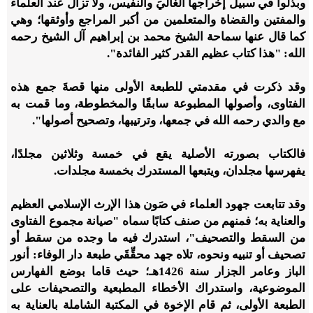
وبذلوا في سبيل إخراجها الغاليَ والنفيس، ولا تزال عند العلماء
والمفتين والقضاة والمتعلمين من أكبر المراجع وأوثقها؛ وهي
كما قال عنها سماحة الشيخ محمد بن إبراهيم آل الشيخ رحمه
الله: "هذا كتاب عظيم القدر كثير الفائدة".
وقد ذكرت في مقدمتي للطبعة الأولى منها قصةَ جمع هذه
الفتاوى، وأصولها المطبوعة سابقًا والمخطوطة، وما قمت به
مع والدي رحمه الله في جمعها، وترتيبها، وتصحيح أصولها".
فالكتاب بصورته الأصلية يقع في خمسة وثلاثين مجلدًا،
يفهرسها مجلدان، ويتبعها المستدرك بخمسة مجلدات.
وقد تتابعت جهود العلماء في صَون هذا الإرث الإسلامي العظيم
والعناية به؛ فمنهم من صنف
كتابًا سماه "صيانة مجموع الفتاوى
من السقط والتصحيف"، استدرك فيه ما وجده من سقط أو
تصحيف أو تنبيه ونحوه، تلاه جهد محقِّقَي طبعة دار الوفاء: أنور
الباز وعامر الجزار سنة
1426
هـ؛ حيث قاما بوضع الفهارس
الموضوعية، واستدراك الأخطاء المطبعية والتصحيفات على
الطبعة الأولى، ثم قام الإخوة في المكتبة الشاملة بالعناية به