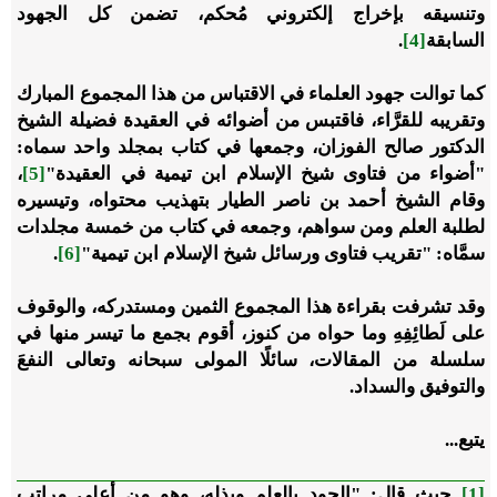
وتنسيقه بإخراج إلكتروني مُحكم، تضمن كل الجهود
السابقة
[4]
.
كما توالت جهود العلماء في الاقتباس من هذا المجموع المبارك
وتقريبه للقرَّاء، فاقتبس من أضوائه في العقيدة فضيلة الشيخ
الدكتور صالح الفوزان، وجمعها في كتاب بمجلد واحد سماه:
"أضواء من فتاوى شيخ الإسلام ابن تيمية في العقيدة"
[5]
،
وقام الشيخ أحمد بن ناصر الطيار بتهذيب محتواه، وتيسيره
لطلبة العلم ومن سواهم، وجمعه في كتاب من خمسة مجلدات
سمَّاه: "تقريب فتاوى ورسائل شيخ الإسلام ابن تيمية"
[6]
.
وقد تشرفت بقراءة هذا المجموع الثمين ومستدركه، والوقوف
على لَطائِفِهِ وما حواه من كنوز، أقوم بجمع ما تيسر منها في
سلسلة من المقالات، سائلًا المولى سبحانه وتعالى النفعَ
والتوفيق والسداد.
يتبع...
[1]
حيث قال: "الجود بالعلم وبذله، وهو من أعلى مراتب