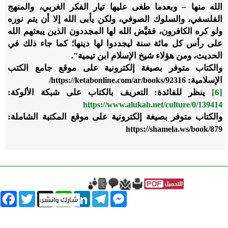
الله منها – وبعدما طغى عليها تيار الفكر الغربي، والمنهج
الفلسفي، والسلوك الصوفي، ولكن يأبى الله إلا أن يتم نوره
ولو كره الكافرون، فقيَّض الله لها المجددون الذين يبعثهم الله
على رأس كل مائة سنة ليجددوا لها دينها؛ كما جاء ذلك في
الحديث، ومن هؤلاء شيخ الإسلام ابن تيمية".
والكتاب متوفر بصيغة إلكترونية على موقع جامع الكتب
الإسلامية:
/
https://ketabonline.com/ar/books/92316
[6]
ينظر للفائدة: التعريف بالكتاب على شبكة الألوكة:
https://www.alukah.net/culture/0/139414
والكتاب متوفر بصيغة إلكترونية على موقع المكتبة الشاملة:
https://shamela.ws/book/879
book
Twitter
WhatsApp
X
LinkedIn
Telegram
Messenger