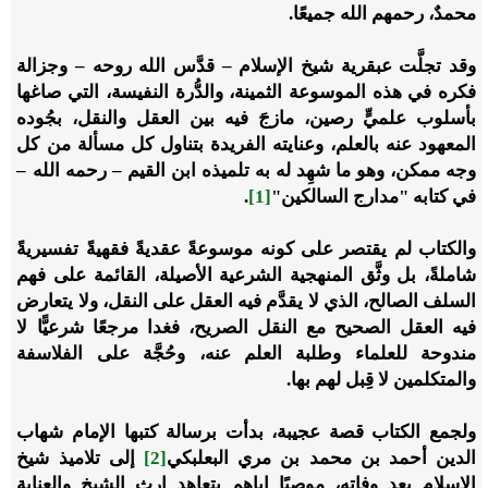
محمدٌ، رحمهم الله جميعًا.
وقد تجلَّت عبقرية شيخ الإسلام – قدَّس الله روحه – وجزالة
فكره في هذه الموسوعة الثمينة، والدُّرة النفيسة، التي صاغها
بأسلوب علميٍّ رصين، مازجَ فيه بين العقل والنقل، بجُوده
المعهود عنه بالعلم، وعنايته الفريدة بتناول كل مسألة من كل
وجه ممكن، وهو ما شهِد له به تلميذه ابن القيم – رحمه الله –
في كتابه "مدارج السالكين"
[1]
.
والكتاب لم يقتصر على كونه موسوعةً عقديةً فقهيةً تفسيريةً
شاملةً، بل وثَّق المنهجية الشرعية الأصيلة، القائمة على فهم
السلف الصالح، الذي لا يقدَّم فيه العقل على النقل، ولا يتعارض
فيه العقل الصحيح مع النقل الصريح، فغدا مرجعًا شرعيًّا لا
مندوحة للعلماء وطلبة العلم عنه، وحُجَّة على الفلاسفة
والمتكلمين لا قِبل لهم بها.
ولجمع الكتاب قصة عجيبة، بدأت برسالة كتبها الإمام شهاب
الدين أحمد بن محمد بن مري البعلبكي
[2]
إلى تلاميذ شيخ
الإسلام بعد وفاته، موصيًا إياهم بتعاهد إرث الشيخ والعناية