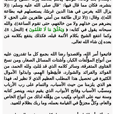
بنشره، فكان مما قال فيها: "قال صلى الله عليه وسلم: ((لا
يزال الله يغرس في هذا الدين غرسًا، يستعملهم فيه بطاعة
الله))، وقال: ((لا تزال طائفة من أمتي ظاهرين على الحق، لا
يضرهم من خذلهم ولا من خالفهم، حتى تقوم الساعة))، والله
سبحانه يقول في كتابه:
﴿
وَيَخْلُقُ مَا لَا تَعْلَمُونَ
﴾
[النحل: 8]،
وكما انتفع الشيخ بكلام الأئمة قبله، فكذلك ينتفع بكلامه مَن
بعده إن شاء الله تعالى.
فاتبعوا أمر الله، واقصدوا رضا الله بجمع كل ما تقدرون عليه
من أنواع المؤلَّفات الكبار، وأشتات المسائل الصغار، ومن نسخ
الفتاوى المتفرقة، وسائر كلامه الذي قد مُلئ، ولله الحمد، من
الفوائد والفرائد والشوارد، فأيقِظوا الهِمم، وابذلوا الأموال
الكثيرة في تحصيل هذا المطلب العظيم الذي لا نظير له، فهذا
هو الذي يلزمنا من حيث الأسباب، والتمام على رب الأرباب
ومسبِّب الأسباب وفاتح الأبواب، الذي يقيم دينه، وينصر كتابه
وسنة نبيه على الدوام، ويُثيب من يؤهِّله لذلك من أنواع الخاص
والعام، وكلٌّ مجزيٌّ في القيامة بعمله، وما ربك بظلام للعبيد.