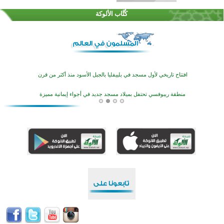
تيسليتش تختتم برنامجا تعليميا لتعزيز القيم وبناء الشخصية للشباب المسلمين
كُتَّاب الألوكة
اختتام منافسات قرآنية متميزة في بنغلاديش بمشاركة 3000 متسابق
أكثر من 400 طالب يشاركون في مسابقة المعلومات الإسلامية بأستراليا
افتتاح تاريخي لأول مسجد في بلييفليا بالجبل الأسود منذ أكثر من قرن
منطقة ريبوفسي تحتفل بميلاد مسجد جديد في أجواء إيمانية مميزة
أكبر مشروع إسلامي في ريف أستراليا يفتتح أبوابه بعد سنوات من العمل والعطاء
القرآن والتربية في صدارة البرامج الصيفية للمسلمين في بينزا وساراتوف وموردوفيا هذا العام
اختتام الدورة التاسعة لمسابقة حفظ وتلاوة القرآن الكريم في أزناكاييف
تيسليتش تختتم برنامجا تعليميا لتعزيز القيم وبناء الشخصية للشباب المسلمين
اختتام منافسات قرآنية متميزة في بنغلاديش بمشاركة 3000 متسابق
أكثر من 400 طالب يشاركون في مسابقة المعلومات الإسلامية بأستراليا