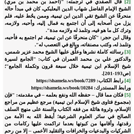
[2]
قال الصفدي في ترجمته: "(‌‌أحمد بن محمد بن مري)
الشيخ الإمام الفاضل شهاب الدين البعلبكي، كان في مبدأ حاله
منحرفًا عن الشيخ تقي الدين ابن ‌تيمية، وممن يحُط عليه، فلم
يزل من أصحابه إلى أن اجتمع به فمال إليه، وأحبه، ولازمه،
وترك كل ما هو فيه، وتلمذ له ولازمه مدة".
وقال ابن حجر: "كان منحرفًا عن ابن تيمية، ثم اجتمع به فأحبه،
وتلمذ له، وكتب مصنفاته، وبالغ في التعصب له".
[3]
رسالته كاملة نشرها وعلَّق عليها الشيخ محمد عزير شمس،
والدكتور علي بن محمد العمران في كتاب: "الجامع لسيرة
شيخ الإسلام ابن تيمية خلال سبعة قرون وتكملة الجامع"؛
[ص
193
-
201
].
[4]
رابط الكتاب:
https://shamela.ws/book/7289
ورابط المستدرك:
https://shamela.ws/book/10284
[5]
فكان مما قال – حفظه الله ونفع بعلمه – في مقدمته: "فإن
(مجموع فتاوى شيخ الإسلام ابن تيمية) مرجع عظيم من مراجع
الإسلام، وثروة هائلة من فقه الكتاب والسنة على منهج السلف
الصالح في سائر العلوم الشرعية؛ أيقظ الله به الأمة من
رقدتها، وأقامها من كبوتها بعدما تراكمت عليها ركامات من
الشركيات والبدعيات والخرافات والتقليد الأعمى – إلا من رحم