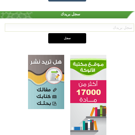
سجل بريدك
اختتام الدورة التاسعة لمسابقة حفظ وتلاوة القرآن الكريم في أزناكاييف