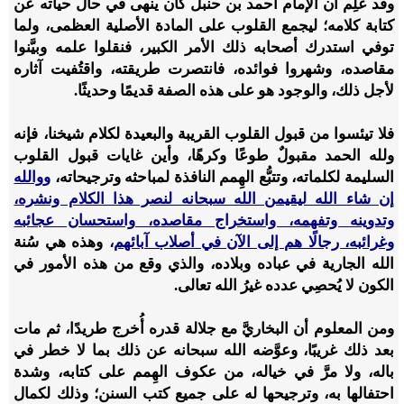
وقد عُلِم أن الإمام أحمد بن حنبل كان ينهى في حال حياته عن
كتابة كلامه؛ ليجمع القلوب على المادة الأصلية العظمى، ولما
توفي استدرك أصحابه ذلك الأمر الكبير، فنقلوا علمه وبيَّنوا
مقاصده، وشهروا فوائده، فانتصرت طريقته، واقتُفيت آثاره
لأجل ذلك، والوجود هو على هذه الصفة قديمًا وحديثًا.
فلا تيئسوا من قبول القلوب القريبة والبعيدة لكلام شيخنا، فإنه
ولله الحمد مقبولٌ طوعًا وكرهًا، وأين غايات قبول القلوب
السليمة لكلماته، وتتبُّع الهِمم النافذة لمباحثه وترجيحاته،
ووالله
إن شاء الله ليقيمن الله سبحانه لنصر هذا الكلام ونشره،
وتدوينه وتفهمه، واستخراج مقاصده، واستحسان عجائبه
وغرائبه، رجالًا هم إلى الآن في أصلاب آبائهم
،
وهذه هي سُنة
الله الجارية في عباده وبلاده، والذي وقع من هذه الأمور في
الكون لا يُحصِي عدده غيرُ الله تعالى.
ومن المعلوم أن البخاريَّ مع جلالة قدره أُخرج طريدًا، ثم مات
بعد ذلك غريبًا، وعوَّضه الله سبحانه عن ذلك بما لا خطر في
باله، ولا مرَّ في خياله، من عكوف الهِمم على كتابه، وشدة
احتفالها به، وترجيحها له على جميع كتب السنن؛ وذلك لكمال