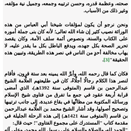
صحته، وعظمة قدره، وحسن ترتيبه وجمعه، وجميل نية مؤلفه،
وغير ذلك من الأسباب.
ونحن نرجو أن يكون لمؤلفات شيخنا أبي العباس من هذه
الوراثة نصيب كثير إن شاء الله تعالى؛ لأنه كان بنى جملة أموره
على الكتاب والسنة، ونصوص أئمة سلف الأمة، وكان يقصد
تحرير الصحة بكل جهده، ويدفع الباطل بكل ما يقدر عليه، لا
يهاب مخالفة أحدٍ من الناس في نصر هذه الطريقة، وتبيين هذه
الحقيقة"
[3]
.
فكان كما قال رحمه الله، وأبرَّ الله يمينه بعد ستة قرون، فأقام
لنصر هذا الكلام رجالًا أجلَّاءً، كان في طليعتهم العلَّامة الشيخ
عبدالرحمن بن قاسم (المتوفى سنة
1392
هـ)، الذي أمضى
قرابة أربعة عقود في جمع ما تفرق من فتاوى شيخ الإسلام
ورسائله المكتوبة من مظانِّها في بقاع عديدة، إلى جانب ترتيبها
وتصحيح أصولها، وقد أشار الشيخ محمد بن العلَّامة عبدالرحمن
بن قاسم (المتوفى سنة
1421
هـ) إلى هذه الرحلة الجليلة في
مقدمة كتاب "المستدرك على مجموع الفتاوى"؛ حيث قال:
"الحمد لله، والصلاة والسلام على رسول الله محمد، وعلى آله