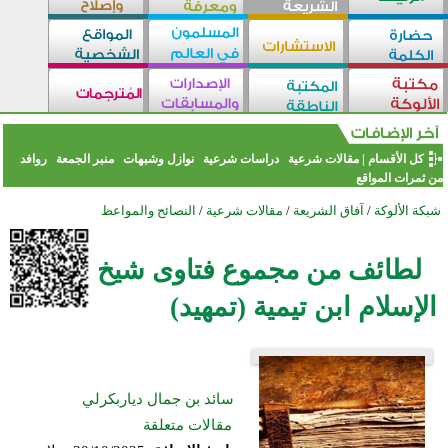
كل الأقسام
|
مقالات شرعية
دراسات شرعية
نوازل وشبهات
منبر الجمعة
روافد
من ثمرات المواقع
شبكة الألوكة
/
آفاق الشريعة
/
مقالات شرعية
/
النصائح والمواعظ
لطائف من مجموع فتاوى شيخ
الإسلام ابن تيمية (تمهيد)
سائد بن جمال دياربكرلي
مقالات متعلقة