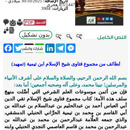
تاريخ الإضافة:
30/10/2025 ميلادي -
8/5/1447 هجري
الزيارات:
3904
بدون تشكيل
ebook
Twitter
WhatsApp
X
LinkedIn
Telegram
Messenger
لطائف من مجموع فتاوى شيخ الإسلام ابن تيمية (تمهيد)
بسم الله الرحمن الرحيم، والصلاة والسلام على أشرف الأنبياء
والمرسلين؛ نبينا محمد، وعلى آله وصحبه أجمعين؛ أما بعد:
فإن من أثمن موسوعات العلم الشرعي التي أصَّلت منهجَ
سلف هذه الأمة؛ كتاب مجموع فتاوى شيخ الإسلام تقي الدين
أبي العباس أحمد بن عبدالحليم بن عبدالسلام بن عبدالله بن
أبي القاسم بن محمد بن تيمية الحرَّاني الحنبلي الدمشقي،
والذي جمعه العلَّامة عبدالرحمن بن محمد بن عبدالله بن
عبدالرحمن بن محمد بن قاسم العاصمي النجدي الحنبلي وابنه