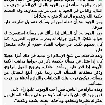
الجود، والجود به أفضل من الجود بالمال؛ لأن العلم أشرف من
المال، والناس في الجود به على مراتب متفاوتة، وقد اقتضت
حكمة الله وتقديره النافذ ألَّا ينفع به بخيلًا أبدًا.
ومن الجود به: أن تبذله لمن لم يسألك عنه، بل تطرحه عليه
طرحًا.
ومن الجود به: أن السائل إذا سألك عن مسألة استقصيتَ له
جوابها شافيًا، لا يكون جوابك له بقدر ما تدفع به الضرورة، كما
كان بعضهم يكتب في جواب الفتيا: «نعم» أو «لا»، مقتصرًا
عليها.
ولقد شاهدت من شيخ الإسلام ابن تيمية في ذلك أمرًا عجيبًا؛
كان إذا سُئل عن مسألة حكمية، ذكر في جوابها مذاهب الأئمة
الأربعة إذا قدر عليه، ومأخذ الخلاف، وترجيح القول الراجح،
وذكر متعلقات المسألة التي ربما تكون أنفعَ للسائل من
مسألته، فيكون فرحه بتلك المتعلقات واللوازم أعظمَ من فرحه
بمسألته.
وهذه فتاواه بين الناس، فمن أحب الوقوف عليها رأى ذلك.
فمن جود الإنسان بالعلم: أنه لا يقتصر على مسألة السائل، بل
يذكر له نظيرها ومتعلقها ومأخذها، بحيث يشفيه ويكفيه".