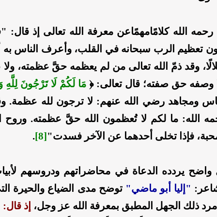
 رحمه الله كلامًامهمًاعن معرفة الله تعالى إذ قال: 
ون تعظيم الرب سبحانه في القلب، وأعرف الناس به 
لالًا، وقد ذمّ الله تعالى من لم يعظمه حقَّ عظمته، ول
ا وصفه حق صفته؛ قال تعالى:
﴿
مَا لَكُمْ لَا تَرْجُونَ لِلَّهِ وَ
اس ومجاهد رضي الله عنهم: لا ترجون لله عظمة. و
ه الله: ما لكم لا تُعظمون الله حقَّ عظمته. وروح ال
محبة، فإذا تخلى أحدهما عن الآخر فسدت"
[8]
.
 واضح يردده الدعاة في محاضراتهم ودروسهم لأبي
شاعر:
"إليا أبو ماضي"
توضح مدى الضياع والحيرة الت
مرد ذلك الجهل المطبق بمعرفة الله عز وجل،
إذ قال: