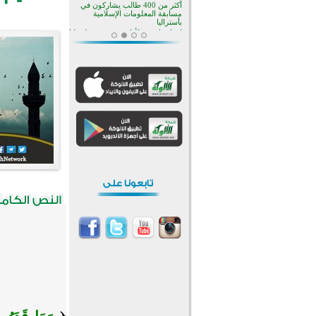
منطقة ريبوفسي تحتفل بميلاد
مسجد جديد في أجواء إيمانية مميزة
أكبر مشروع إسلامي في ريف
أستراليا يفتتح أبوابه بعد سنوات من
العمل والعطاء
القرآن والتربية في صدارة البرامج
الصيفية للمسلمين في بينزا
وساراتوف وموردوفيا هذا العام
اختتام الدورة التاسعة لمسابقة حفظ
وتلاوة القرآن الكريم في أزناكاييف
تيسليتش تختتم برنامجا تعليميا لتعزيز
القيم وبناء الشخصية للشباب
المسلمين
اختتام منافسات قرآنية متميزة في
بنغلاديش بمشاركة 3000 متسابق
أكثر من 400 طالب يشاركون في
مسابقة المعلومات الإسلامية
بأستراليا