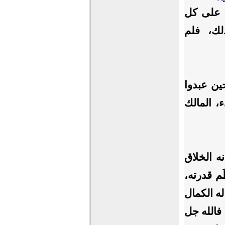
ه على كل
لك، فلم
ين عبدوا
، المالك
نه الخلاق
م قدرته،
له الكمال
 فالله جل