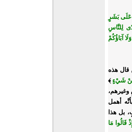
هُ عَلَى بَشَرٍ
ى لِلنَّاسِ
َلَا آبَاؤُكُمْ
ن قال هذه
 مِنْ شَيْءٍ
﴾
يشٍ وغيرهم،
نَّه أهمل
، بل هذا
ذْ قَالُوا مَا