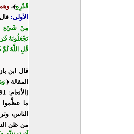
قَدْرِهِ
﴾،
وهما
الأولى:
قال 
مِنْ شَيْءٍ قُ
تَجْعَلُونَهُ قَرَ
قُلِ اللَّهُ ثُمّ
قال ابن باز
المقالة ﴿
وَم
ما عظَّموا 
الناس، وتر
من ظن السّو