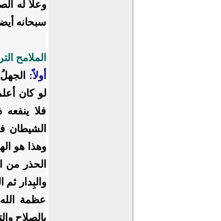
وعلا له الص
سبحانه أيضا
الملامح التر
أولاً:
الجهلُ
لو كان أعلم
فلا ينفعه ذ
الشيطان فرص
وهذا هو ال
الحذر من ا
والبِدار ثم 
عظمة الله 
بالصلاح وال