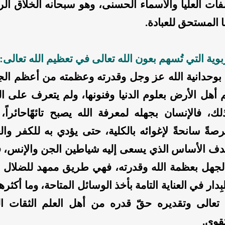
فات العليا والأسماء الحسنى، وهو سبحانه الخلاق الر
 المستحق للعبادة.
بوية التي تُسهم بعون الله تعالى في تعظيم الله تعالى:
 بوحدانية الله عز وجل وقدرته وعظمته من أعظم ال
 أهل الأرض بعلوم الدنيا وفنونها، ولم يتعرف على الل
لك، فالإنسان بجهله لمعرفة الله يصبح تائهًاحائراً،
ةً سانحةً لإغوائه بالكلية، حتى يؤدي به للكفر والعي
هدف الأساس الذي يسعى إليه شياطين الجن والإنس، ف
لجهل بعظمة الله وقدرته، فهي طريق ممهد للضلال و
البِدار في العناية التامة بأخذ الوسائل المتاحة، وما أكثر
تعالى وتقديره حقّ قدره من أهل العلم الثقات ا
تقوى.