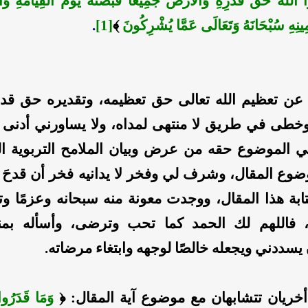
 اللَّهَ حَقَّ قَدْرِهِ وَالْأَرْضُ جَمِيعًا قَبْضَتُهُ يَوْمَ الْقِيَامَةِ و
مِينِهِ سُبْحَانَهُ وَتَعَالَى عَمَّا يُشْرِكُونَ
﴾
[1]
.
 عن تعظيم الله تعالى حق تعظيمه، وتقديره حق قدره
خطى في طريق لا منتهى لمداه، ولا يساورني أدنى 
ي الموضوع حقه من عرض وبيان الملامح التربوية ا
وضوع المقال، وشرف لي وفخر لا يدانيه فخر أن قدحَ
ابة هذا المقال، ووجدت معونة منه سبحانه وعزمًا وتو
ه، فاللهم لك الحمد كما تحب وترضى، وأسأله بمن
يسددني ويجعله خالصًا لوجهه وابتغاء مرضاته.
 أخريان تتشابهان مع موضوع آية المقال: ﴿
وَمَا قَدَرُوا