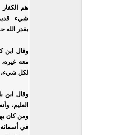
هم الكفار 
شيء قدير،
يقدر الله ح
وقال ابن ك
معه غيره، 
لكل شيء، و
وقال ابن با
العليم، وأ
ومن كان بهذ
في أسمائه و