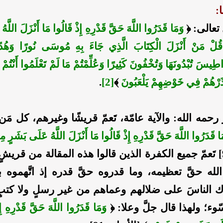
:
تعالى: ﴿
وَمَا قَدَرُوا اللَّهَ حَقَّ قَدْرِهِ إِذْ قَالُوا مَا أَنْزَلَ اللَّ
لْ مَنْ أَنْزَلَ الْكِتَابَ الَّذِي جَاءَ بِهِ مُوسَى نُورًا وَهُدً
اطِيسَ تُبْدُونَهَا وَتُخْفُونَ كَثِيرًا وَعُلِّمْتُمْ مَا لَمْ تَعْلَمُوا أَنْتُمْ و
َ ذَرْهُمْ فِي خَوْضِهِمْ يَلْعَبُونَ
﴾
[2]
.
 رحمه الله: والآية عامّة، تَعمّ قريشًا وغيرهم، كل مَ
َا قَدَرُوا اللَّهَ حَقَّ قَدْرِهِ إِذْ قَالُوا مَا أَنْزَلَ اللَّهُ عَلَى بَشَرٍ
[الأنعام: 91] تَعمّ جميع الكفرة الذين قالوا هذه المقالة من قر
الله حقَّ تعظيمه، وما قدروه حقَّ قدره إذ اتَّهموه بأ
ك الناسَ على ضلالهم وعماهم من غير رسلٍ ولا كتبٍ
ء؛ ولهذا قال جلَّ وعلا: ﴿
وَمَا قَدَرُوا اللَّهَ حَقَّ قَدْرِهِ إِ