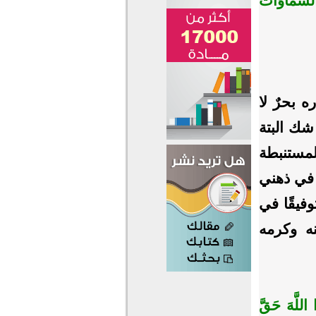
َالسَّمَاوَاتُ
 بحرٌ لا
شك البتة
لمستنبطة
 في ذهني
فيقًا في
ه وكرمه
 اللَّهَ حَقَّ