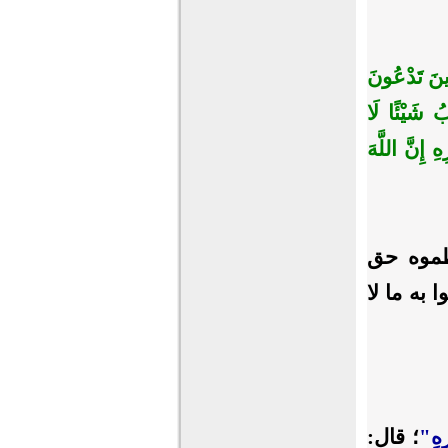
ِينَ تَدْعُونَ
بُ شَيْئًا لَا
 إِنَّ اللَّهَ
موه حق
به ما لا
رِهِ"
؛ قال: