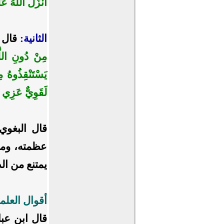
أَنْزَلَ اللَّهُ
الثانية:
قال 
مِنْ دُونِ اللَّه
يَسْتَنْقِذُوهُ
لَقَوِيٌّ عَزِي
﴾
قال البغوي
عظمته، وما
يمتنع من ال
أقوال العلم
قال ابن عب