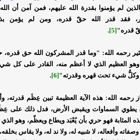
الذين لم يؤمنوا بقدرة الله عليهم، فمن آمن أن الل
 فقد قدر الله حقّ قدره، ومن لم يؤمن بذ
قّ قدره"
[5]
.
ثير رحمه الله: "وما قدر المشركون الله حق قدره، ح
وهو العظيم الذي لا أعظم منه، القادر على كل شيء
كلُّ شيء تحت قهره وقدرته"
[6]
.
ز رحمه الله: هذه الآية العظيمة تبين عِظَم قدرته، وأ
نه يطوي السماوات ويقبض الأرض، فدل ذلك على عِظَ
ه المثابة فهو حري بأن يُعْبَد ويطاع ويعظّم، وهو الذي 
صفاته وأفعاله، لا شبيه له، ولا ند له، ولا يقاس بخلقه،