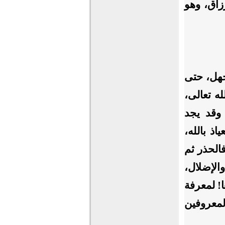
زاق، وهو
جهل، حتى
ه تعالى،
 وقد يجد
اذ بالله،
الحذر ثم
الإضلال،
ها! لمعرفة
لمعروفين