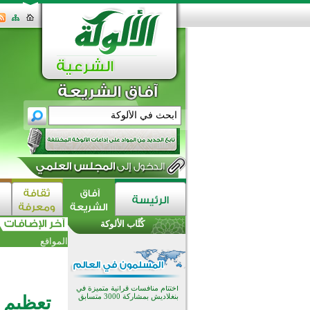
اختتام الدورة التاسعة لمسابقة حفظ
وتلاوة القرآن الكريم في أزناكاييف
تيسليتش تختتم برنامجا تعليميا لتعزيز
القيم وبناء الشخصية للشباب
كُتَّاب الألوكة
المسلمين
اختتام منافسات قرآنية متميزة في
المواقع
بنغلاديش بمشاركة 3000 متسابق
أكثر من 400 طالب يشاركون في
مسابقة المعلومات الإسلامية
بأستراليا
افتتاح تاريخي لأول مسجد في بلييفليا
تعظيم ا
بالجبل الأسود منذ أكثر من قرن