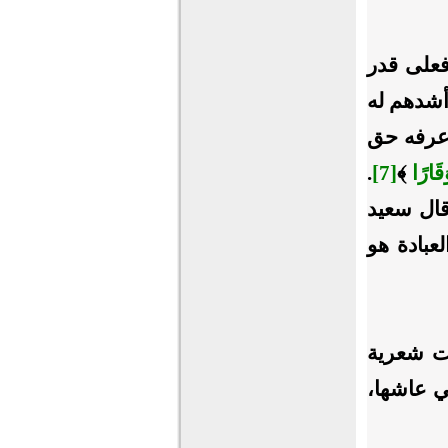
"فعلى قدر
أشدهم له
ا عرفه حق
قَارًا
﴾
[7]
.
قال سعيد
عبادة هو
ات شعرية
ي عاشها،