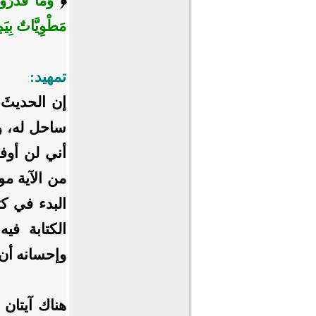
﴿
وَمَا قَدَرُوا
مَطْوِيَّاتٌ بِيَ
تمهيد:
إن الحديثَ
ساحل له، و
أني لن أوف
من الآية م
البدء في كت
الكتابة في
وإحسانه أن 
هناك آيتان