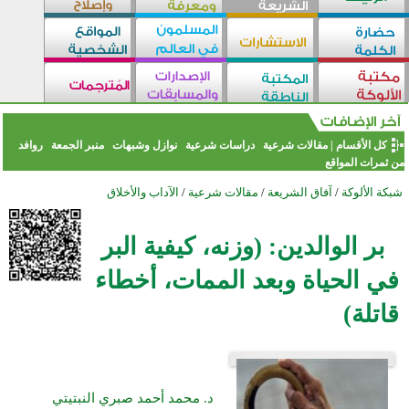
كل الأقسام
|
مقالات شرعية
دراسات شرعية
نوازل وشبهات
منبر الجمعة
روافد
من ثمرات المواقع
شبكة الألوكة
/
آفاق الشريعة
/
مقالات شرعية
/
الآداب والأخلاق
بر الوالدين: (وزنه، كيفية البر
في الحياة وبعد الممات، أخطاء
قاتلة)
د. محمد أحمد صبري النبتيتي