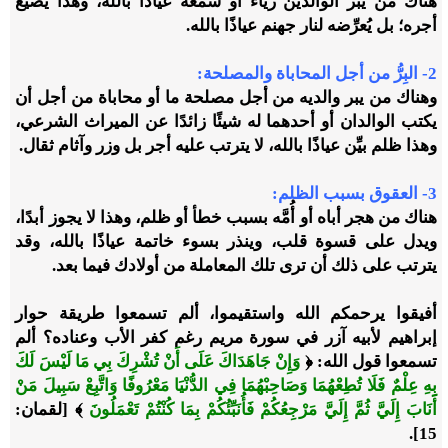
هناك من يبر الوالدين رياءً أو سمعةً عياذًا بالله، وهذا يضيع
أجره؛ بل يُعرِّضه لنار جهنم عياذًا بالله.
2
- البِرُّ من أجل المحاباة والمصلحة:
وهناك من يبر والديه من أجل مصلحة ما أو محاباة من أجل أن
يكتب الوالدان أو أحدهما له شيئًا زائدًا عن الميراث الشرعي،
وهذا ظلم بيِّن عياذًا بالله، لا يترتب عليه أجر بل وزر وآثام ثقال.
3
- العقوق بسبب الظلم:
هناك من هجر أباه أو أُمَّه بسبب خطأ أو ظلم، وهذا لا يجوز أبدًا،
ويدل على قسوة قلب، وينذر بسوء خاتمة عياذًا بالله، وقد
يترتب على ذلك أن ترى تلك المعاملة من أولادك فيما بعد.
أفيقوا يرحمكم الله واستقيموا، ألم تسمعوا طريقة حوار
إبراهيم لأبيه آزر في سورة مريم رغم كفر الأب وعناده؟ ألم
تسمعوا قول الله: ﴿
وَإِنْ جَاهَدَاكَ عَلَى أَنْ تُشْرِكَ بِي مَا لَيْسَ لَكَ
بِهِ عِلْمٌ فَلَا تُطِعْهُمَا وَصَاحِبْهُمَا فِي الدُّنْيَا مَعْرُوفًا وَاتَّبِعْ سَبِيلَ مَنْ
أَنَابَ إِلَيَّ ثُمَّ إِلَيَّ مَرْجِعُكُمْ فَأُنَبِّئُكُمْ بِمَا كُنْتُمْ تَعْمَلُونَ
﴾ [لقمان:
15].