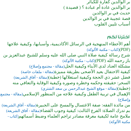
بر الوالدين كفارة للكبائر
بر الوالدين عادة أم عبادة ؟ ( قصيدة )
حديث في بر الوالدين
قصة عجيبة في بر الوالدين
أسباب تليين القلوب
أهم الأخطاء المنهجية في الرسائل الأكاديمية، وأسبابها، وكيفية علاجها
(PDF)
(كتاب - مكتبة الألوكة)
شرح رسالة كيفية صلاة النبي صلى الله عليه وسلم للشيخ عبدالعزيز بن
باز رحمه الله (PDF)
(كتاب - مكتبة الألوكة)
مشكلة العناد لدى الأبناء وكيفية الحل
(مقالة - مجتمع وإصلاح)
كيفية الاحتفال بعيد الأضحى بطريقة مميزة
(مقالة - ملفات خاصة)
فضل عشر ذي الحجة وكيفية استغلالها (خطبة)
(مقالة - آفاق الشريعة)
السحر: حقيقته وحكمه وخطره وصوره وكيفية الوقاية والتعافي منه
(خطبة)
(مقالة - موقع الشيخ عبدالرحمن بن سعد الشثري)
الإهمال في تربية الطفل وكيفية علاجه من المنظور الإسلامي
(مقالة - مجتمع
وإصلاح)
من مائدة الفقه: صفة الاغتسال والمسح على الجبيرة
(مقالة - آفاق الشريعة)
بم تدرك الصلاة: الفرع الثالث: كيفية وجوب القضاء
(مقالة - آفاق الشريعة)
ملامح عامة لكيفية معرفة مصادر تراجم العلماء وضبط أسمائهم
(كتاب -
مكتبة الألوكة)