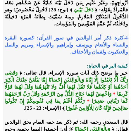
أزْواجِهِمْ، وعَبَّرَ عَنْهم بِمَن دَخَلَ بَيْتَهَ كِنايَةً عَنْ سُكْناهم مَعَهُ،
فالمُرادُ بِقَوْلِهِ: ﴿
دَخَلَ بَيْتِيَ
﴾ [نوح: 28] دُخُولٌ مَخْصُوصٌ؛ وهو
الدُّخُولُ المُتَكَرِّرُ المُلازِمُ. ومِنهُ سُمِّيَتْ بِطانَةُ المَرْءِ دَخِيلَتُهُ
ودُخْلَتُهُ، ثُمَّ عَمَّمَ المُؤْمِنِينَ والمُؤْمِناتِ.
4-
كثرة ذكر أمر الوالدين في سور القرآن:
كسورة البقرة
والنساء والأنعام ويوسف وإبراهيم والإسراء ومريم والنمل
والعنكبوت ولقمان والأحقاف.
كيفية البر في الحياة:
خير ما يوضح ذلك آيات سورة الإسراء، قال تعالى: ﴿
وَقَضَى
رَبُّكَ أَلَّا تَعْبُدُوا إِلَّا إِيَّاهُ وَبِالْوَالِدَيْنِ إِحْسَانًا إِمَّا يَبْلُغَنَّ عِنْدَكَ الْكِبَرَ
أَحَدُهُمَا أَوْ كِلَاهُمَا فَلَا تَقُلْ لَهُمَا أُفٍّ وَلَا تَنْهَرْهُمَا وَقُلْ لَهُمَا قَوْلًا
كَرِيمًا
*
وَاخْفِضْ لَهُمَا جَنَاحَ الذُّلِّ مِنَ الرَّحْمَةِ وَقُلْ رَبِّ ارْحَمْهُمَا
كَمَا رَبَّيَانِي صَغِيرًا
*
رَبُّكُمْ أَعْلَمُ بِمَا فِي نُفُوسِكُمْ إِنْ تَكُونُوا
صَالِحِينَ فَإِنَّهُ كَانَ لِلْأَوَّابِينَ غَفُورًا
﴾ [الإسراء: 23 - 25].
قال السعدي رحمه الله: ثم ذكر بعد حقه القيام بحق الوالدين
فقال: ﴿
وَبِالْوَالِدَيْنِ إِحْسَانًا
﴾؛ أي: أحسنوا إليهما بجميع وجوه