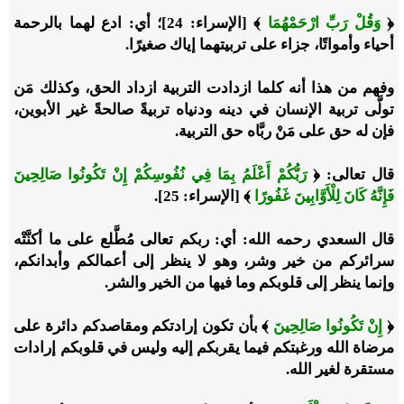
﴿
وَقُلْ رَبِّ ارْحَمْهُمَا
﴾ [الإسراء: 24]؛ أي: ادع لهما بالرحمة
أحياء وأمواتًا، جزاء على تربيتهما إياك صغيرًا.
وفهم من هذا أنه كلما ازدادت التربية ازداد الحق، وكذلك مَن
تولَّى تربية الإنسان في دينه ودنياه تربيةً صالحةً غير الأبوين،
فإن له حق على مَنْ ربَّاه حق التربية.
قال تعالى: ﴿
رَبُّكُمْ أَعْلَمُ بِمَا فِي نُفُوسِكُمْ إِنْ تَكُونُوا صَالِحِينَ
فَإِنَّهُ كَانَ لِلْأَوَّابِينَ غَفُورًا
﴾ [الإسراء: 25].
قال السعدي رحمه الله: أي: ربكم تعالى مُطَّلع على ما أكنَّتْه
سرائركم من خير وشر، وهو لا ينظر إلى أعمالكم وأبدانكم،
وإنما ينظر إلى قلوبكم وما فيها من الخير والشر.
﴿
إِنْ تَكُونُوا صَالِحِينَ
﴾ بأن تكون إرادتكم ومقاصدكم دائرة على
مرضاة الله ورغبتكم فيما يقربكم إليه وليس في قلوبكم إرادات
مستقرة لغير الله.