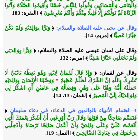
وَالْيَتَامَى وَالْمَسَاكِينِ وَقُولُوا لِلنَّاسِ حُسْنًا وَأَقِيمُوا الصَّلَاةَ وَآتُوا
الزَّكَاةَ ثُمَّ تَوَلَّيْتُمْ إِلَّا قَلِيلًا مِنْكُمْ وَأَنْتُمْ مُعْرِضُونَ
﴾
[البقرة: 83].
وقال عن يحيى عليه الصلاة والسلام:
﴿
وَبَرًّا بِوَالِدَيْهِ وَلَمْ يَكُنْ
جَبَّارًا عَصِيًّا
﴾
[مريم: 14].
وقال على لسان عيسى عليه الصلاة والسلام: ﴿
وَبَرًّا بِوَالِدَتِي
وَلَمْ يَجْعَلْنِي جَبَّارًا شَقِيًّا
﴾ [مريم: 32].
وقال عن لقمان: ﴿
وَإِذْ قَالَ لُقْمَانُ لِابْنِهِ وَهُوَ يَعِظُهُ يَابُنَيَّ لَا
تُشْرِكْ بِاللَّهِ إِنَّ الشِّرْكَ لَظُلْمٌ عَظِيمٌ
*
وَوَصَّيْنَا الْإِنْسَانَ بِوَالِدَيْهِ
حَمَلَتْهُ أُمُّهُ وَهْنًا عَلَى وَهْنٍ وَفِصَالُهُ فِي عَامَيْنِ أَنِ اشْكُرْ لِي
وَلِوَالِدَيْكَ إِلَيَّ الْمَصِيرُ
﴾ [لقمان: 13، 14].
3
- اهتمام الأنبياء بالوالدين في الدعاء:
في دعاء سليمان
﴿
فَتَبَسَّمَ ضَاحِكًا مِنْ قَوْلِهَا وَقَالَ رَبِّ أَوْزِعْنِي أَنْ أَشْكُرَ نِعْمَتَكَ الَّتِي
أَنْعَمْتَ عَلَيَّ وَعَلَى وَالِدَيَّ وَأَنْ أَعْمَلَ صَالِحًا تَرْضَاهُ وَأَدْخِلْنِي
بِرَحْمَتِكَ فِي عِبَادِكَ الصَّالِحِينَ
﴾
[النمل: 19].