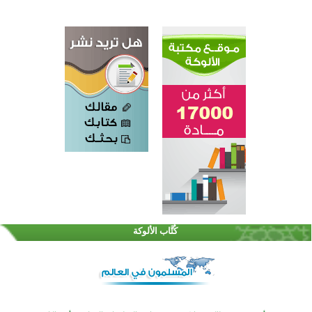
القرآن والتربية في صدارة البرامج الصيفية للمسلمين في بينزا وساراتوف وموردوفيا هذا العام
اختتام الدورة التاسعة لمسابقة حفظ وتلاوة القرآن الكريم في أزناكاييف
كُتَّاب الألوكة
أكثر من 100 شخص يتعرفون على الإسلام خلال يوم المسجد المفتوح في ميلفيل
اختتام منافسات قرآنية متميزة في بنغلاديش بمشاركة 3000 متسابق
أكثر من 400 طالب يشاركون في مسابقة المعلومات الإسلامية بأستراليا