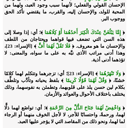
الإحسان القولي والفعلي؛ لأنهما سبب وجود العبد، ولهما من
المحبة للولد، والإحسان إليه، والقرب، ما يقتضي تأكد الحق
ووجوب البر.
﴿
إِمَّا يَبْلُغَنَّ عِنْدَكَ الْكِبَرَ أَحَدُهُمَا أَوْ كِلَاهُمَا
﴾؛ أي: إذا وصلا إلى
هذه السن التي تضعف فيها قواهما ويحتاجان من اللطف
والإحسان ما هو معروف. ﴿
فَلَا تَقُلْ لَهُمَا أُفٍّ
﴾ [الإسراء: 23]،
وهذا أدنى مراتب الأذى نبَّه به على ما سواه، والمعنى: لا
تؤذهما أدنى أذية.
﴿
وَلَا تَنْهَرْهُمَا
﴾ [الإسراء: 23]؛ أي: تزجرهما وتتكلم لهما كلامًا
خشنًا، ﴿
وَقُلْ لَهُمَا قَوْلًا كَرِيمًا
﴾ بلفظ يحبانه وتأدَّب وتلطَّف
بكلام لين حسن يلذ على قلوبهما، وتطمئن به نفوسهما، وذلك
يختلف باختلاف الأحوال والعوائد والأزمان.
﴿
وَاخْفِضْ لَهُمَا جَنَاحَ الذُّلِّ مِنَ الرَّحْمَةِ
﴾؛ أي: تواضَع لهما ذلًّا
لهما، ورحمةً، واحتسابًا للأجر، لا لأجل الخوف منهما أو الرجاء
لما لهما، ونحو ذلك من المقاصد التي لا يؤجر عليها العبد.