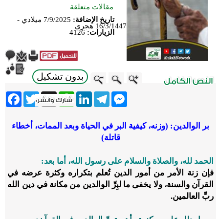
مقالات متعلقة
تاريخ الإضافة:
7/9/2025 ميلادي -
16/3/1447 هجري
الزيارات:
4126
بدون تشكيل
ebook
Twitter
WhatsApp
X
LinkedIn
Telegram
Messenger
بر الوالدين: (وزنه، كيفية البر في الحياة وبعد الممات،
أخطاء
قاتلة)
الحمد لله، والصلاة والسلام على رسول الله، أما بعد:
فإن زنة الأمر من أمور الدين تُعلم بتكراره وكثرة عرضه في
القرآن والسنة، ولا يخفى ما لبِرِّ الوالدين من مكانة في دين الله
ربِّ العالمين.