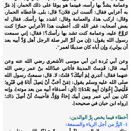
وعمامة يشدُّ بها رأسه، فبينما هو يومًا على ذلك الحمار، إذ مَرَّ
به أعرابي فقال: ألست ابن فلان؟ قال: بلى. فأعطاه الحمار،
وقال: اركب هذا، والعمامة وقال: اشدد بها رأسك. فقال له
بعض أصحابه: غفر الله لك، أعطيت هذا الأعرابي حمارًا كنت
تَرَوَّحُ عليه، وعمامة كنت تشد بها رأسك؟! فقال: إني سمعت
رسول الله يقول: (إن من أبَرِّ البر صلة الرجل أهل وُدِّ أبيه بعد
أن يولي)، وإن أباه كان صديقًا لعمر".
وعن أبي بُردة ابن أبي موسى الأشعري رضي الله عنه وعن
أبيه، قال: قَدِمتُ المدينةَ فأتاني عبدُالله بنُ عمر رضي الله
عنهما فقال: أتدري لِمَ أتيتُكَ؟ قلتُ: لا. قال: سمعتُ رسول الله
صلى الله عليه وسلم يقول: (مَنْ أحَبَّ أنْ يَصِلَ أَبَاهُ فِي قَبْرِهِ؛
فَلْيَصِلْ إِخْوَانَ أَبِيهِ بَعْدَهُ)؛ [أي: أصدقاء أبيه من بعد موته]، وإنه
كان بين أبي عمر وبين أبيك إخاءٌ وَوُدٌّ، فأحببتُ أنْ أصِلَ ذاك؛
[رواه ابن حبان في صحيحه].
أخطاء فيما يخص بِرَّ الوالدين:
1-
البِرُّ من أجل الرياء والسمعة: