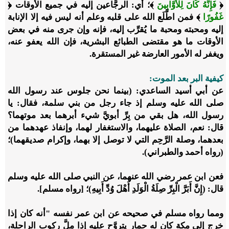
﴿
فَإِنَّهُ كَانَ لِلْأَوَّابِينَ
﴾؛ أي: الرجَّاعين إليه في جميع الأوقات ﴿
غَفُورًا
﴾ فمن اطَّلَع الله على قلبه وعلم أنه ليس فيه إلا الإنابة
إليه ومحبته ومحبة ما يُقرِّب إليه، فإنه وإن جرى منه في بعض
الأوقات ما هو مقتضى الطبائع البشرية، فإن الله يعفو عنه،
ويغفر له الأمور العارضة غير المستقرة.
كيفية البر بعد الموت:
عن أبي أسيد الساعدي: (بينما نحن جلوس عند رسول الله
صلى الله عليه وسلم إذ جاء رجل من بني سلمة، فقال: يا
رسول الله، هل بقي من بِرِّ أبويَّ شيء أبرهما بعد موتهما؟
قال: نعم، الصلاة عليهما، والاستغفار لهما، وإنفاذ عهدهما من
بعدهما، وصلة الرَّحِم التي لا توصل إلا بهما، وإكرام صديقهما)؛
(رواه أحمد والطبراني).
فعن ابن عمر رضي الله عنهما، عن النبي صلى الله عليه وسلم
قال: (إِنَّ أَبَرَّ الْبِرِّ صِلَةُ الْوَلَدِ أَهْلَ وُدِّ أَبِيهِ)؛ [رواه مسلم].
ومما رواه مسلم في صحيحه عن ابن عمر نفسه "أنه كان إذا
خرج إلى مكة كان له حمار يتروَّح عليه إذا ملَّ ركوب الراحلة،