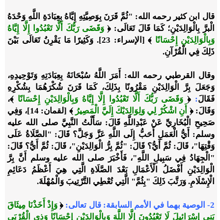
قال ابن كثير رحمه الله: "ثُمَّ قَرَنَ بِوَصِيَّتِهِ إِيَّاهُ بِعِبَادَةِ اللَّهِ وَحْدَهُ
الْبرَّ بِالْوَالِدَيْنِ؛ كَمَا قَالَ تَعَالَى: ﴿
وَقَضَى رَبُّكَ أَلَّا تَعْبُدُوا إِلَّا إِيَّاهُ
وَبِالْوَالِدَيْنِ إِحْسَانًا
﴾ [الإسراء: 23]. وَكَثِيرًا مَا يَقْرِنُ تَعَالَى بَيْنَ
ذَلِكَ فِي الْقُرْآنِ.
وقال القرطبي رحمه الله: أَمَرَ اللَّهُ سُبْحَانَهُ بِعِبَادَتِهِ وَتَوْحِيدِهِ،
وَجَعَلَ بِرَّ الْوَالِدَيْنِ مَقْرُونًا بِذَلِكَ، كَمَا قَرَنَ شُكْرَهُمَا بِشُكْرِهِ
فَقَالَ
:
﴿
وَقَضَى رَبُّكَ أَلَّا تَعْبُدُوا إِلَّا إِيَّاهُ وَبِالْوَالِدَيْنِ إِحْسَانًا
﴾
،
وَقَالَ:
﴿
أَنِ اشْكُرْ لِي وَلِوَالِدَيْكَ إِلَيَّ الْمَصِيرُ
﴾
[لقمان: 14]، وَفِي
صَحِيحِ الْبُخَارِيِّ عَنْ عَبْدِاللَّهِ قَالَ: سَأَلْتُ النَّبِيَّ صلى الله عليه
وسلم: أَيُّ الْعَمَلِ أَحَبُّ إِلَى اللَّهِ عَزَّ وَجَلَّ؟ قَالَ: "الصَّلَاةُ عَلَى
وَقْتِهَا"، قَالَ: ثُمَّ أَيُّ؟ قَالَ: "ثُمَّ بِرُّ الْوَالِدَيْنِ"، قَالَ: ثُمَّ أَيُّ؟ قَالَ:
"الْجِهَادُ فِي سَبِيلِ اللَّهِ"، فَأَخْبَرَ صلى الله عليه وسلم أَنَّ بِرَّ
الْوَالِدَيْنِ أَفْضَلُ الْأَعْمَالِ بَعْدَ الصَّلَاةِ الَّتِي هِيَ أَعْظَمُ دَعَائِمِ
الْإِسْلَامِ. وَرَتَّبَ ذَلِكَ "بِثُمَّ" الَّتِي تُعْطِي التَّرْتِيبَ وَالْمُهْلَةَ.
2
- الوصية بهما في الأمم السابقة:
قال تعالى:
﴿
وَإِذْ أَخَذْنَا مِيثَاقَ
بَنِي إِسْرَائِيلَ لَا تَعْبُدُونَ إِلَّا اللَّهَ وَبِالْوَالِدَيْنِ إِحْسَانًا وَذِي الْقُرْبَى