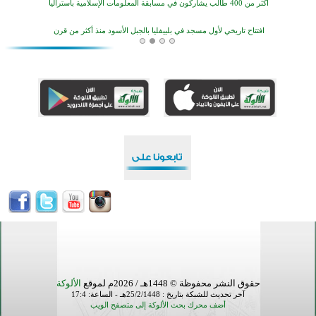
افتتاح تاريخي لأول مسجد في بلييفليا بالجبل الأسود منذ أكثر من قرن
منطقة ريبوفسي تحتفل بميلاد مسجد جديد في أجواء إيمانية مميزة
أكبر مشروع إسلامي في ريف أستراليا يفتتح أبوابه بعد سنوات من العمل والعطاء
القرآن والتربية في صدارة البرامج الصيفية للمسلمين في بينزا وساراتوف وموردوفيا هذا العام
اختتام الدورة التاسعة لمسابقة حفظ وتلاوة القرآن الكريم في أزناكاييف
أكثر من 100 شخص يتعرفون على الإسلام خلال يوم المسجد المفتوح في ميلفيل
اختتام منافسات قرآنية متميزة في بنغلاديش بمشاركة 3000 متسابق
حقوق النشر محفوظة © 1448هـ / 2026م لموقع
الألوكة
آخر تحديث للشبكة بتاريخ : 25/2/1448هـ - الساعة: 17:4
أضف محرك بحث الألوكة إلى متصفح الويب