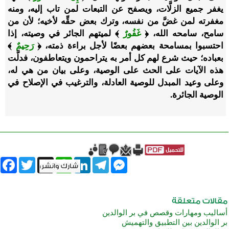
يغفر جميع الزلَّات، ويصفح عن التبعات لمن تاب إليه، ومنه
مغفرته لمن غضَّ من نفسه، وترك بعض حقِّه لأخيه؛ لأن من
سامح، سامحه الله، ﴿
غَفُورٌ
﴾ لميتهم الجائر في وصيته، إذا
احتسبوا بمسامحة بعضهم بعضًا لأجل براءة ذمته، ﴿
رَحِيمٌ
﴾
بعباده؛ حيث شرع لهم كل أمر به يتراحمون ويتعاطفون، فدلَّت
هذه الآيات على الحث على الوصية، وعلى بيان من هي له،
وعلى وعيد المبدل للوصية العادلة، والترغيب في الإصلاح في
الوصية الجائرة.
book
Twitter
WhatsApp
X
LinkedIn
Telegram
Messenger
أساليب ومهارات وقصص في بر الوالدين
بر الوالدين بين التطبيق والتهميش