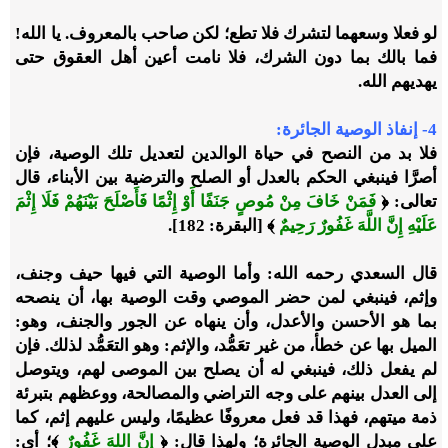
لو فعلا وسعهما لتشرك فلا تطع؛ لكن صاحب بالمعروف. يا الله!
فما بالك بما دون الشرك، فلا نامت أعين أهل العقوق حتى
يهديهم الله.
4
- إنفاذ الوصية الجائرة:
فلا بد من النصح في حياة الوالدين لتعديل تلك الوصية، فإن
أصرَّا فينبغي الحكم بالعدل أو الصلح والترضية بين الأبناء، قال
تعالى: ﴿
فَمَنْ خَافَ مِنْ مُوصٍ جَنَفًا أَوْ إِثْمًا فَأَصْلَحَ بَيْنَهُمْ فَلَا إِثْمَ
عَلَيْهِ إِنَّ اللَّهَ غَفُورٌ رَحِيمٌ
﴾ [البقرة: 182].
قال السعدي رحمه الله: وأما الوصية التي فيها حيف وجنف،
وإثم، فينبغي لمن حضر الموصي وقت الوصية بها، أن ينصحه
بما هو الأحسن والأعدل، وأن ينهاه عن الجور والجنف، وهو:
الميل بها عن خطأ، من غير تعَمُّد، والإثم: وهو التعَمُّد لذلك. فإن
لم يفعل ذلك، فينبغي له أن يصلح بين الموصى لهم، ويتوصل
إلى العدل بينهم على وجه التراضي والمصالحة، ووعظهم بتبرئة
ذمة ميتهم، فهذا قد فعل معروفًا عظيمًا، وليس عليهم إثم، كما
على مبدل الوصية الجائرة؛ ولهذا قال: ﴿
إِنَّ اللهَ غَفُورٌ
﴾؛ أي: