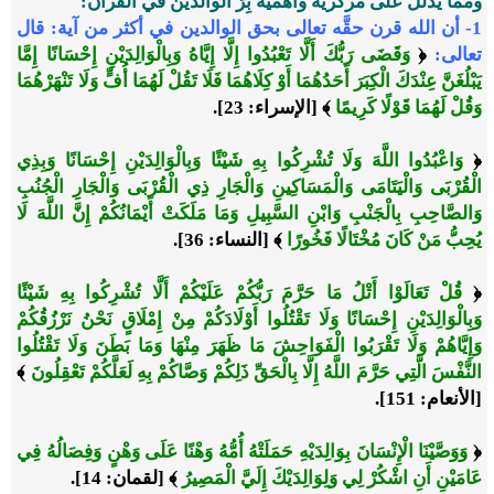
ومما يدلل على مركزية وأهمية بِرِّ الوالدين في القرآن:
1
- أن الله قرن حقَّه تعالى بحق الوالدين في أكثر من آية:
قال
تعالى:
﴿
وَقَضَى رَبُّكَ أَلَّا تَعْبُدُوا إِلَّا إِيَّاهُ وَبِالْوَالِدَيْنِ إِحْسَانًا إِمَّا
يَبْلُغَنَّ عِنْدَكَ الْكِبَرَ أَحَدُهُمَا أَوْ كِلَاهُمَا فَلَا تَقُلْ لَهُمَا أُفٍّ وَلَا تَنْهَرْهُمَا
وَقُلْ لَهُمَا قَوْلًا كَرِيمًا
﴾
[الإسراء: 23].
﴿
وَاعْبُدُوا اللَّهَ وَلَا تُشْرِكُوا بِهِ شَيْئًا وَبِالْوَالِدَيْنِ إِحْسَانًا وَبِذِي
الْقُرْبَى وَالْيَتَامَى وَالْمَسَاكِينِ وَالْجَارِ ذِي الْقُرْبَى وَالْجَارِ الْجُنُبِ
وَالصَّاحِبِ بِالْجَنْبِ وَابْنِ السَّبِيلِ وَمَا مَلَكَتْ أَيْمَانُكُمْ إِنَّ اللَّهَ لَا
يُحِبُّ مَنْ كَانَ مُخْتَالًا فَخُورًا
﴾ [النساء: 36].
﴿
قُلْ تَعَالَوْا أَتْلُ مَا حَرَّمَ رَبُّكُمْ عَلَيْكُمْ أَلَّا تُشْرِكُوا بِهِ شَيْئًا
وَبِالْوَالِدَيْنِ إِحْسَانًا وَلَا تَقْتُلُوا أَوْلَادَكُمْ مِنْ إِمْلَاقٍ نَحْنُ نَرْزُقُكُمْ
وَإِيَّاهُمْ وَلَا تَقْرَبُوا الْفَوَاحِشَ مَا ظَهَرَ مِنْهَا وَمَا بَطَنَ وَلَا تَقْتُلُوا
النَّفْسَ الَّتِي حَرَّمَ اللَّهُ إِلَّا بِالْحَقِّ ذَلِكُمْ وَصَّاكُمْ بِهِ لَعَلَّكُمْ تَعْقِلُونَ
﴾
[الأنعام: 151].
﴿
وَوَصَّيْنَا الْإِنْسَانَ بِوَالِدَيْهِ حَمَلَتْهُ أُمُّهُ وَهْنًا عَلَى وَهْنٍ وَفِصَالُهُ فِي
عَامَيْنِ أَنِ اشْكُرْ لِي وَلِوَالِدَيْكَ إِلَيَّ الْمَصِيرُ
﴾ [لقمان: 14].