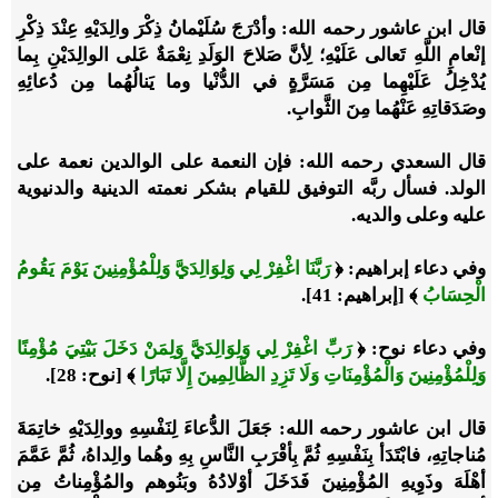
قال ابن عاشور رحمه الله: وأدْرَجَ سُلَيْمانُ ذِكْرَ والِدَيْهِ عِنْدَ ذِكْرِ
إنْعامِ اللَّهِ تَعالى عَلَيْهِ؛ لِأنَّ صَلاحَ الوَلَدِ نِعْمَةٌ عَلى الوالِدَيْنِ بِما
يُدْخِلُ عَلَيْهِما مِن مَسَرَّةٍ في الدُّنْيا وما يَنالُهُما مِن دُعائِهِ
وصَدَقاتِهِ عَنْهُما مِنَ الثَّوابِ.
قال السعدي رحمه الله: فإن النعمة على الوالدين نعمة على
الولد. فسأل ربَّه التوفيق للقيام بشكر نعمته الدينية والدنيوية
عليه وعلى والديه.
وفي دعاء إبراهيم: ﴿
رَبَّنَا اغْفِرْ لِي وَلِوَالِدَيَّ وَلِلْمُؤْمِنِينَ يَوْمَ يَقُومُ
الْحِسَابُ
﴾ [إبراهيم: 41].
وفي دعاء نوح: ﴿
رَبِّ اغْفِرْ لِي وَلِوَالِدَيَّ وَلِمَنْ دَخَلَ بَيْتِيَ مُؤْمِنًا
وَلِلْمُؤْمِنِينَ وَالْمُؤْمِنَاتِ وَلَا تَزِدِ الظَّالِمِينَ إِلَّا تَبَارًا
﴾ [نوح: 28].
قال ابن عاشور رحمه الله: جَعَلَ الدُّعاءَ لِنَفْسِهِ ووالِدَيْهِ خاتِمَةَ
مُناجاتِهِ، فابْتَدَأ بِنَفْسِهِ ثُمَّ بِأقْرَبِ النَّاسِ بِهِ وهُما والِداهُ، ثُمَّ عَمَّمَ
أهْلَهَ وذَوِيهِ المُؤْمِنِينَ فَدَخَلَ أوْلادُهُ وبَنُوهم والمُؤْمِناتُ مِن