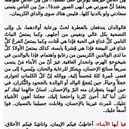
يعتقدُ أنَّ صورتي هي أبهى الصورِ عندهُ؟.. منْ مِن الناسِ يتمنى
سعادتي ولو بالدنيا كلها.. فليس هناك سوى والداي الكريمان..
فالوالدان يندفعان بالفطرة لحبّ ورعاية أولادهما، بل وإلى
التضحية بكل غالي ونفيس من أجلهم.. وكما يمتصُ النباتُ
النامي كلَّ غذاءٍ في الحبة فإذا هي فُتات، وكما يمتصُ الفرخُ كلَّ
غذاءٍ في البيضة فإذا هي قِشرةٌ يابسة، كذلك يمتصُ الأولادُ كلَّ
ما لدى الوالدينِ الكريمين من رعايةٍ واهتمام، فإذا بالوالدين في
شيخوخةِ الهرم، وانحدارِ العافية, غيرَ أنّ من الأبناء مَنْ ينسى
سريعاً صنائعَ الإحسان، ويتنكرُ للرعاية والحنان، ويُسيءَ إلى من
قضى عُمرهُ كلهُ مُحسناً إلية.. ووالله إنّ كلّ الكلماتِ لتتوارى
خجلاً وحياءً, حين يُفجعُ الوالد أو الوالدة بالجحود والنُّكران، في
حين أنهما ينتظران منه البرّ والإحسان.. لسانُ حالهِما ليتك َلم
تكن أبنا ًلنا, أَحينَ كبُرنا واحتجنا إليك، جعلتنا أهونِ الأشياءِ
عليك.. غَمرتَ غيرينا بالإحسان، وقابلت جميلينا بالنسيان.. فوا
أَسفاً عليك..
فيا أيها الأبنـاء:
أخاطِبُ فيكم الإيمان، واناشِدُ فيكم الأخلاق،