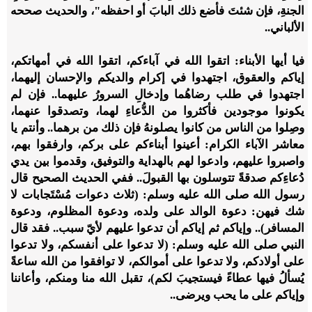
الجنةِ، فإن شئتَ فأضع ذلك البابَ أو احفظه"، والحديث صححه
الألباني..
فيا أيها الأبناء: اتقوا الله في آباءكم، اتقوا الله في أمهاتكم،
إياكم والعقوق، اجتهدوا في إكرام والديكم والإحسان إليهما،
اجتهدوا في طلب رضاهُما وإدخالِ السرورُ عليهما.. فإن لم
يكونوا موجودين فأكثروا من الدُّعاءِ لهما، وتصدقوا عنهما،
وصِلوا من الناس من كانوا يصلونهُ فإن ذلك من برهما.. وأنتم يا
معاشر الآباء الكرام: أعينوا أبناءكم على بركم، وارفقوا بهم،
واصبروا عليهم، وادعوا لهم بالهداية والتوفيق، وقدموا بين يدي
دُعاءِكم صدقةً تتوسلون بها القبولَ.. ففي الحديث الصحيح قال
رسول الله صلى الله عليه وسلم: (ثلاث دعوات مُسْتَجابات لا
شك فيهن: دعوة الوالد على ولده، ودعوة المظلوم، ودعوة
المسافر).. وإياكم ثم إياكم أن تدعوا عليهم لأيّ سبب.. فقد قال
النبي صلى الله عليه وسلم: (لا تدعوا على أنفسكم، ولا تدعوا
على أولادكم، ولا تدعوا على أموالكم، لا توافقوا من الله ساعةً
يُسألُ فيها عطاءً فيستجيبَ لكم)، تقبل الله منا ومنكم، وأعاننا
وإياكم على ما يحب ويرضى..