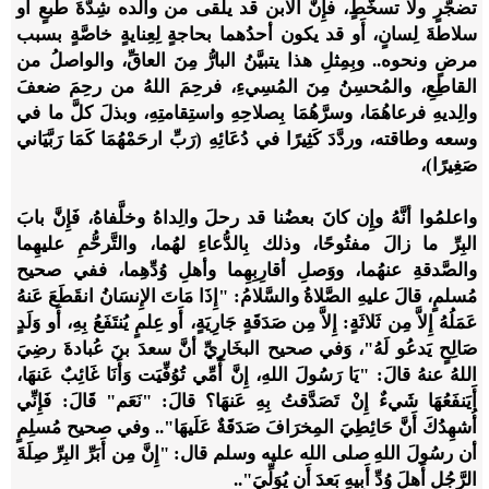
تضجُّرٍ ولا تسخُّطٍ، فإِنَّ الابن قد يلقى من والده شِدَّةَ طبعٍ أو
سلاطةَ لِسانٍ، أَو قد يكون أحدُهما بحاجةٍ لِعِنايةٍ خاصَّةٍ بسبب
مرضٍ ونحوه.. وبِمِثلِ هذا يتبيَّنُ البارُّ مِنَ العاقِّ، والواصلُ من
القاطِعِ، والمُحسِنُ مِنَ المُسِيءِ، فرحِمَ اللهُ من رحِمَ ضعفَ
والِديهِ فرعاهُمَا، وسرَّهُمَا بِصلاحِهِ واستِقامتِهِ، وبذلَ كلَّ ما في
وسعه وطاقته، وردَّدَ كَثِيرًا في دُعَائِهِ (رَبِّ ارحَمْهُمَا كَمَا رَبَّيَاني
صَغِيرًا)،
واعلمُوا أنَّهُ وإِن كانَ بعضُنا قد رحلَ والِداهُ وخلَّفاهُ، فَإِنَّ بابَ
البِرِّ ما زالَ مفتُوحًا، وذلك بِالدُّعاءِ لهُما، والتَّرحُّمِ عليهِما
والصَّدقةِ عنهُما، ووَصلِ أقارِبِهِما وأهلِ وُدِّهِما، ففي صحيح
مُسلمٍ، قالَ عليهِ الصَّلاةُ والسَّلامُ: "إِذَا مَاتَ الإِنسَانُ انقَطَعَ عَنهُ
عَمَلُهُ إِلاَّ مِن ثَلاثَةٍ: إِلاَّ مِن صَدَقَةٍ جَارِيَةٍ، أَو عِلمٍ يُنتَفَعُ بِهِ، أَو وَلَدٍ
صَالِحٍ يَدعُو لَهُ"، وَفي صحيح البخَارِيِّ أنَّ سعدَ بنَ عُبادةَ رضِيَ
اللهُ عنهُ قالَ: "يَا رَسُولَ اللهِ، إِنَّ أُمِّي تُوُفِّيَت وَأَنَا غَائِبٌ عَنهَا،
أَيَنفَعُهَا شَيءٌ إِنْ تَصَدَّقتُ بِهِ عَنهَا؟ قالَ: "نَعَم" قَالَ: فَإِنِّي
أُشهِدُكَ أَنَّ حَائِطِيَ المِخرَافَ صَدَقَةٌ عَلَيهَا".. وفي صحيح مُسلِمٍ
أن رسُولَ اللهِ صلى الله عليه وسلم قال: "إِنَّ مِن أَبَرِّ البِرِّ صِلَةَ
الرَّجُلِ أَهلَ وُدِّ أَبِيهِ بَعدَ أَن يُوَلِّيَ"..