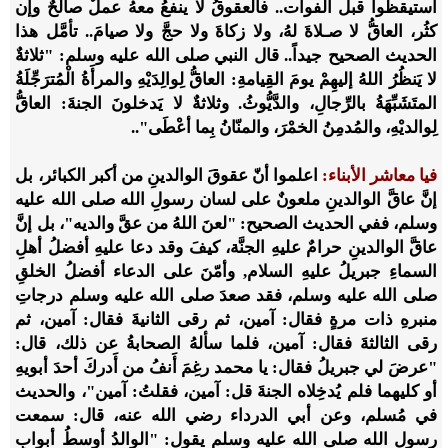
استيقظوا قبل الفوات.. فالعقوقُ لا ينفعُ معهُ عملٌ صالحٌ وإن
كثُر، العاقُّ لا صـلاةَ لهُ، ولا زكاةَ ولا حجَّ ولا صيامَ.. تأمَّل هذا
الحديث الصحيح جيداً.. قال النبي صلى الله عليه وسلم: "ثلاثةٌ
لا يَنظُرُ اللهُ إليهِمْ يومَ القِيامةِ: العاقُّ لِوالِدَيْهِ والمرأَةُ الْمُترَجِّلَةُ
المتَشَبِّهَةُ بالرِّجالِ، والدَّيُّوثُ. وثلاثةٌ لا يَدخلونَ الجنةَ: العاقُّ
لِوالديْهِ، والمُدمِنُ الخمْرَ، والمنّانُ بِما أعْطَى"..
فيا معاشر الأبناء:
اعلموا أنّ عقوقَ الوالدينِ من أكبر الكبائر، بل
إنَّ عاقَّ الوالدينِ ملعونٌ على لسان رسولِ الله صلى الله عليه
وسلم، ففي الحديث الصحيح: "لعنَ اللهُ من عقَّ والديه"، بل إنَّ
عاقَّ الوالدينِ حرامٌ عليهِ الجنَّة، كيفَ وقد دعا عليهِ أفضلُ أهلِ
السماءِ جبريلُ عليهِ السلام, وأمّنَ على الدعاء أفضلُ الخلقِ
صلى الله عليه وسلم، فقد صعدَ صلى الله عليه وسلم درجاتِ
منبرهِ ذات مرةٍ فقال: آمين، ثم رقى الثانيةَ فقال: آمين، ثم
رقى الثالثةَ فقال: آمين، فلما سألهُ الصحابةُ عن ذلك، قال:
"عرضَ لي جبريلُ فقال: يا محمد رغِمَ أَنفُ من أَدركَ أحدَ أبويهِ
أو كليهما فلم يُدخِلاه الجنةَ قل: آمين، فقلتُ: آمين"، والحديث
في مُسلم، وعن أبي الدرداء رضي الله عنه، قال: سمعت
رسول الله صلى الله عليه وسلم يقول: "الوالدُ أوسطُ أبوابِ