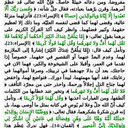
مفروضاً، ومن دعائه خبيئةً خاصةً.. فإنّ الله تعالى قد عظّمَ
أمرهما، وقرن برّهما بعبادته، فقال جلَّ شأنه: ﴿
وَقَضىٰ رَبُّكَ أَلّا
تَعبُدوا إِلّا إِيّاهُ وَبِالوالِدَينِ إِحسانًا
﴾ [الإسراء:23]، فأنزلهما منزلةً
عالية، وقضى لهما كما قضى لنفسه العليّة، وما ذلك إلا لعظيم
حقهما، وكبير فضلهما.. وانظر كيف أكدَ القرآنُ الكريم على
برهما بقول تعالى: ﴿
إِمّا يَبلُغَنَّ عِندَكَ الكِبَرَ أَحَدُهُما أَو كِلاهُما فَلا
تَقُل لَهُما أُفٍّ وَلا تَنهَرهُما وَقُل لَهُما قَولًا كَريمًا
﴾ [الإسراء:23]،
وتأمل كيف قال: (إِمّا يَبلُغَنَّ عِندَكَ الكِبَرَ) إشارةً إلى الملازمةِ
لهما، وعدم البعدُ عنهما أو التقصيرِ في حقهما.. خصوصاً إذا
تقدما في العمر، وأقبلا على الشيخوخة والكبر، فهما الان في
حاجتك، بعد أن بذلا جهدهما في تربيتك، وصرفا أموالهما في
رعايتك، فقد أنهيا مهمتهما، ليبدأ دورك.. فتواضع لهما، واخفض
لهما جناح الذل إجلالاً ورحمةً، واحذر حتى من مجرّد التأفف ﴿
فَلا تَقُل لَهُما أُفٍّ وَلا تَنهَرهُما
﴾، وتخير عند خطابها من الكلمات
ألطفها، ومن العبارات أعذبها ﴿
وَقُل لَّهُمَا قَوْلاً كَرِيمًا
﴾.. وتأمل
كيف أنّ الله جلّ وعلا لم يُوصِ في كتابه بمثل ما أوصى بهما، بل
إنه قرن شكرهُ بشكرهما، فقال تعالى: ﴿
وَوَصَّيْنَا الإِنسَانَ بِوَالِدَيْهِ
حَمَلَتْهُ أُمُّهُ وَهْنًا عَلَى وَهْنٍ وَفِصَالُهُ فِي عَامَيْنِ أَنِ اشْكُرْ لِي
وَلِوَالِدَيْكَ إِلَيَّ الْمَصِير
﴾ [لقمان:14].. فهل ندركُ عِظَمَ هذا