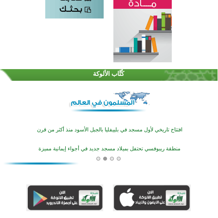
اختتام الدورة التاسعة لمسابقة حفظ وتلاوة القرآن الكريم في أزناكاييف
تيسليتش تختتم برنامجا تعليميا لتعزيز القيم وبناء الشخصية للشباب المسلمين
كُتَّاب الألوكة
اختتام منافسات قرآنية متميزة في بنغلاديش بمشاركة 3000 متسابق
أكثر من 400 طالب يشاركون في مسابقة المعلومات الإسلامية بأستراليا
افتتاح تاريخي لأول مسجد في بلييفليا بالجبل الأسود منذ أكثر من قرن
منطقة ريبوفسي تحتفل بميلاد مسجد جديد في أجواء إيمانية مميزة
أكبر مشروع إسلامي في ريف أستراليا يفتتح أبوابه بعد سنوات من العمل والعطاء
القرآن والتربية في صدارة البرامج الصيفية للمسلمين في بينزا وساراتوف وموردوفيا هذا العام
اختتام الدورة التاسعة لمسابقة حفظ وتلاوة القرآن الكريم في أزناكاييف
تيسليتش تختتم برنامجا تعليميا لتعزيز القيم وبناء الشخصية للشباب المسلمين