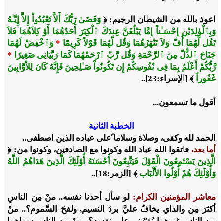
اعوذ بالله من الشيطان الرجيم: ﴿
وَقَضَىٰ رَبُّكَ أَلاَّ تَعْبُدُواْ إِلاَّ إِيَّـٰهُ
وَبِٱلْوٰلِدَيْنِ إِحْسَـٰناً إِمَّا يَبْلُغَنَّ عِندَكَ ٱلْكِبَرَ أَحَدُهُمَا أَوْ كِلاَهُمَا فَلاَ
تَقُل لَّهُمَا أُفّ وَلاَ تَنْهَرْهُمَا وَقُل لَّهُمَا قَوْلاً كَرِيمًا
*
وَٱخْفِضْ لَهُمَا
جَنَاحَ ٱلذُّلّ مِنَ ٱلرَّحْمَةِ وَقُل رَّبّ ٱرْحَمْهُمَا كَمَا رَبَّيَانِى صَغِيرًا
*
رَّبُّكُمْ أَعْلَمُ بِمَا فِى نُفُوسِكُمْ إِن تَكُونُواْ صَـٰلِحِينَ فَإِنَّهُ كَانَ لِلاْوَّابِينَ
غَفُوراً
﴾ [الإسراء:23]..
أقول ما تسمعون...
الخطبة الثانية
الحمد لله وكفى، وصلاة وسلاما ًعلى عباده الذين اصطفى..
أما بعد،
فاتقوا الله عباد الله وكونوا مع الصادقين، وكونوا من: ﴿
الَّذِينَ يَسْتَمِعُونَ الْقَوْلَ فَيَتَّبِعُونَ أَحْسَنَهُ أُوْلَئِكَ الَّذِينَ هَدَاهُمُ اللَّهُ
وَأُوْلَئِكَ هُمْ أُوْلُوا الأَلْبَاب
﴾ [الزمر:18]..
معاشر المؤمنين الكرام:
لو سأل أحدنا نفسه.. منْ مِن الناسِ
أكثرَ مِن والداي يخافُ عليَّ بردَ النسيم, ولفحَ السَّموم؟.. منْ
مِن الناسِ غيرهما يُؤثرُني على نفسهِ؟.. منْ مِن الناسِ سواهما