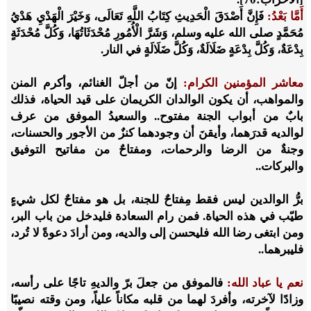
أَمَّا بَعْدُ:
فَإِنَّ أَصْدَقَ الْحَدِيثِ كِتَابُ اللَّهِ تَعَالَى، وَخَيْرَ الْهَدْيِ هَدْيُ
مُحَمَّدٍ صلى الله عليه وسلم، وَشَرَّ الْأُمُورِ مُحْدَثَاتُهَا، وَكُلَّ مُحْدَثَةٍ
بِدْعَةٌ، وَكُلَّ بِدْعَةٍ ضَلَالَةٌ، وَكُلَّ ضَلَالَةٍ في النار.
معاشر المؤمنين الكرام:
إنّ من أجلّ الغنائم، وأكرم المنن
والمواهب، أن يكون الوالدان الكريمان على قيد الحياة، فذلك
بابٌ من أبواب الجنة مفتوح.. والسعيدُ الموفق من عرف
لوالديه قدرَهما، وأيقنَ أن وجودهما كنزٌ من الأجور والحسنات،
وجنةٌ من الرضا والرحمات، ومفتاحٌ من مفاتيح التوفيق
والبركات..
برُّ الوالدين ليس فقط مِفتاحٌ للجنة، بل هو مفتاحٌ لكل شيءٍ
طيّب في هذه الحياة. فمن رام السعادة فليدخل من باب البر،
ومن ابتغى رضا الله فليحسن إلى والديه، ومن أرادَ دعوةً لا تُرد،
فليبرهما..
نعم يا عباد الله:
فالموفق من جعلَ برّ والديهِ تاجًا على رأسه،
وزادًا لآخرته، وأفردَ لهما من قلبه مكاناً علياً، ومن وقته نصيبًا