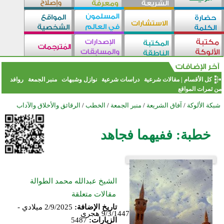
كل الأقسام
|
مقالات شرعية
دراسات شرعية
نوازل وشبهات
منبر الجمعة
روافد
من ثمرات المواقع
شبكة الألوكة
/
آفاق الشريعة
/
منبر الجمعة
/
الخطب
/
الرقائق والأخلاق والآداب
خطبة: ففيهما فجاهد
الشيخ عبدالله محمد الطوالة
مقالات متعلقة
تاريخ الإضافة:
2/9/2025 ميلادي -
9/3/1447 هجري
الزيارات:
5487