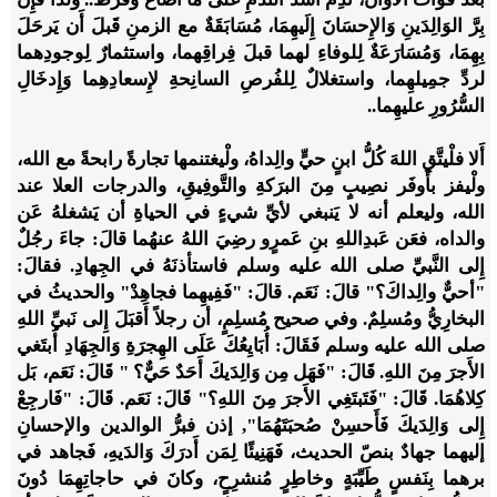
بِرَّ الوَالِدَينِ وَالإِحسَانَ إِلَيهِمَا، مُسَابَقَةٌ مع الزمنِ قَبلَ أَن يَرحَلَ
بِهِمَا، وَمُسَارَعَةٌ لِلوفاءِ لهما قبلَ فِراقِهما، واستثمارٌ لِوجودِهما
لردِّ جمِيلهِما، واستغلالٌ لِلفُرصِ السانِحةِ لإِسعادِهِما وَإِدخَالِ
السُّرُورِ عليهِما..
أَلا فلْيتَّقِ اللهَ كُلُّ ابنٍ حيٍّ والِداهُ، ولْيغتنمها تجارةً رابحةً مع الله،
ولْيفز بأَوفَر نصِيبٍ مِنَ البرَكةِ والتَّوفِيقِ، والدرجات العلا عند
الله، وليعلم أنه لا يَنبغي لأيِّ شيءٍ في الحياةِ أن يَشغلهُ عَن
والداه، فعَن عَبدِاللهِ بنِ عَمرٍو رضِيَ اللهُ عنهُما قالَ: جاءَ رجُلٌ
إِلى النَّبيِّ صلى الله عليه وسلم فاستأذنَهُ في الجِهادِ. فقالَ:
"أحيٌّ والِداكَ؟" قالَ: نَعَم. قالَ: "فَفِيهِما فجاهِدْ" والحديثُ في
البخارِيُّ ومُسلِمٌ. وفي صحيح مُسلِمٍ، أن رجلاً أَقبَلَ إِلى نَبيِّ اللهِ
صلى الله عليه وسلم فَقَالَ: أُبَايِعُكَ عَلَى الهِجرَةِ وَالجِهَادِ أَبتَغي
الأَجرَ مِنَ اللهِ. قَالَ: "فَهَل مِن وَالِدَيكَ أَحَدٌ حَيٌّ؟ " قَالَ: نَعَم، بَل
كِلاهُمَا. قَالَ: "فَتَبتَغِي الأَجرَ مِنَ اللهِ؟" قَالَ: نَعَم. قَالَ: "فَارجِعْ
إِلى وَالِدَيكَ فَأَحسِنْ صُحبَتَهُمَا", إذن فبرُّ الوالدين والإحسانِ
إليهما جهادٌ بنصّ الحديث، فَهَنِيئًا لِمَن أَدرَكَ وَالدَيهِ، فَجاهد في
برهما بِنَفسٍ طَيِّبَةٍ وخاطِرٍ مُنشرِحٍ، وكانَ في حاجاتِهِمَا دُونَ