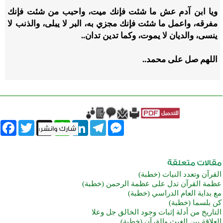
ويا ابن آدم عش ما شئت فإنك ميت، واحبب من شئت فإنك
مفرقه، واعمل ما شئت فإنك مجزي به، البر لا يبلى، والذنب لا
ينسى، والديان لا يموت، وكما تدين تدان..
اللهم صل على محمد..
book
Twitter
WhatsApp
X
LinkedIn
Telegram
Messenger
القرآن وتعدد النيات (خطبة)
عظمة القرآن تدل على عظمة الرحمن (خطبة)
مع بداية العام الدراسي (خطبة)
كن بلسما (خطبة)
التاريخ من أدلة إثبات وجود الخالق جل وعلا
العلاقة بين الغيث والقرآن (خطبة)