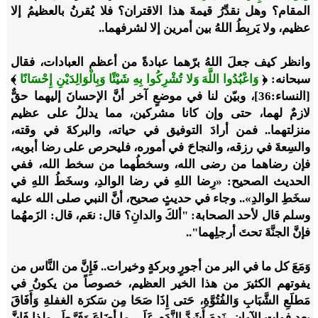
المقام؟ وهل نقدِّرُ قيمةَ هذا الاقتران؟ فلا يُقرنُ بالعظيمُ إلا
عظيم، ولا يَربِطُ اللهُ بين أمرين إلا لشرفهما..
وانظر كيف جعلَ اللهُ برّهما عبادةً من أعظم العبادات، فقال
سبحانه: ﴿
وَاعْبُدُوا اللَّهَ وَلا تُشْرِكُوا بِهِ شَيْئًا وَبِالْوَالِدَيْنِ إِحْسَانًا
﴾
[النساء:36]، وبيّن لنا في موضعٍ آخر أنَّ الإحسانَ إليهما حقٌّ
لازمٌ لهما، حتى وإن كانا مشركين، مما يدللُ على عظيم
منزلتهما.. فمن أرادَ التوفيق في حياته، والبركةَ في وقته،
والسِعةَ في رزقه، والنجاحَ في أموره، فليحرص على رضا أبويه،
فإن رضاهما من رضى الله، وسخطُهما من سخط الله، ففي
الحديث الصحيح: «رِضا اللهِ في رضا الوالدِ، وسخَطُ اللهِ في
سخَطِ الوالدِ».. وجاء في حديثٍ صحيح، أنَّ النبي صلى الله عليه
وسلم قال لأحد الصحابة: "ألكَ والدانِ؟ قال: نعَم، قال: الزَمهُما
فإنَّ الجنَّةَ تحتَ أرجلِهما"..
وَمَعَ كل ما في البر من أجورٍ وبركةٍ وخيرات.. فَإِنَّ من النَّاس من
يفوتهم الكثيرَ من هذا الخير العظيم، خصوصاً من يكونُ في
مَطلَعِ الشَّبَابِ وَالفُتُوَّةِ، حَتى إِذَا صَحَا مِن سَكرَة الغفلةِ وَأَفَاقَ
بعد فوات الآوان، نَدِمَ أَشَدَّ النَّدَمِ عَلَى ما أضَاعَ وَفَرَّطَ.. ولذا فَإِنَّ