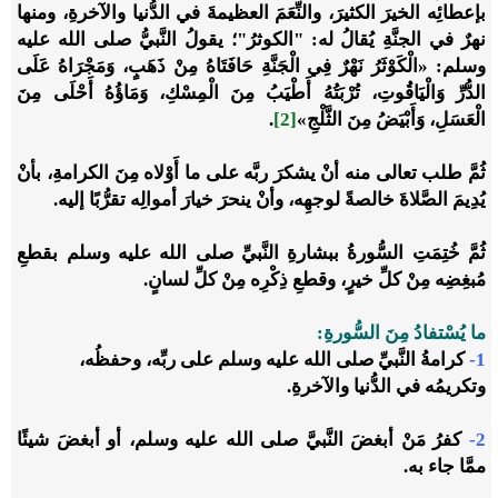
بإعطائِه الخيرَ الكثيرَ، والنِّعَمَ العظيمةَ في الدُّنيا والآخرةِ، ومنها
نهرٌ في الجنَّةِ يُقالُ له: "الكوثرُ"؛ يقولُ النَّبيُّ صلى الله عليه
وسلم: «الْكَوْثَرُ نَهْرٌ فِي الْجَنَّةِ حَافَتَاهُ مِنْ ذَهَبٍ، وَمَجْرَاهُ عَلَى
الدُّرِّ وَالْيَاقُوتِ، تُرْبَتُهُ أَطْيَبُ مِنَ الْمِسْكِ، وَمَاؤُهُ أَحْلَى مِنَ
الْعَسَلِ، وَأَبْيَضُ مِنَ الثَّلْجِ»
[2]
.
ثُمَّ طلب تعالى منه أنْ يشكرَ ربَّه على ما أَوْلاه مِنَ الكرامةِ، بأنْ
يُدِيمَ الصَّلاةَ خالصةً لوجهِه، وأنْ ينحرَ خيارَ أموالِه تقرُّبًا إليه.
ثُمَّ خُتِمَتِ السُّورةُ ببشارةِ النَّبيِّ صلى الله عليه وسلم بقطعِ
مُبغِضِه مِنْ كلِّ خيرٍ، وقطعِ ذِكْرِه مِنْ كلِّ لسانٍ.
ما يُسْتفادُ مِنَ السُّورةِ:
1-
كرامةُ النَّبيِّ صلى الله عليه وسلم على ربِّه، وحفظُه،
وتكريمُه في الدُّنيا والآخرةِ.
2-
كفرُ مَنْ أبغضَ النَّبيَّ صلى الله عليه وسلم، أو أبغضَ شيئًا
ممَّا جاء به.