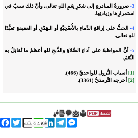
3-
ضرورةُ المبادرةِ إلى شكرِ نِعَمِ اللهِ تعالى، وأنَّ ذلك سببٌ في
استمرارِها وزيادتِها.
4-
الحثُّ على إراقةِ الدِّماءِ بالأُضْحِيَّةِ أو الـهَدْيِ أو العقيقةِ تعبُّدًا
للهِ تعالى.
5-
أنَّ المواظبةَ على أداءِ الصَّلاةِ والذَّبحِ للهِ أعظمُ ما تُقابَلُ به
النِّعَمُ.
[1]
أسباب النُّزول للواحديِّ (466).
[2]
أخرجه التِّرمذيُّ (3361).
book
Twitter
WhatsApp
X
LinkedIn
Telegram
Messenger