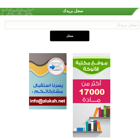
سجل بريدك
اختتام الدورة التاسعة لمسابقة حفظ وتلاوة القرآن الكريم في أزناكاييف
تيسليتش تختتم برنامجا تعليميا لتعزيز القيم وبناء الشخصية للشباب المسلمين