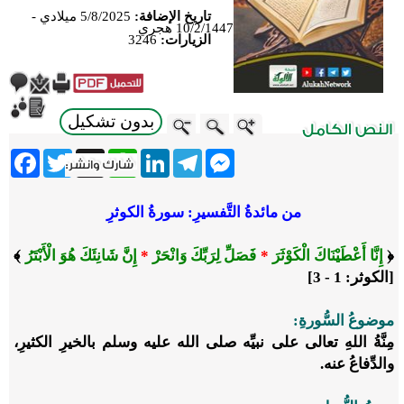
تاريخ الإضافة:
5/8/2025 ميلادي -
10/2/1447 هجري
الزيارات:
3246
بدون تشكيل
ebook
Twitter
WhatsApp
X
LinkedIn
Telegram
Messenger
من مائدةُ التَّفسيرِ: سورةُ الكوثرِ
﴿
إِنَّا أَعْطَيْنَاكَ الْكَوْثَرَ
*
فَصَلِّ لِرَبِّكَ وَانْحَرْ
*
إِنَّ شَانِئَكَ هُوَ الْأَبْتَرُ
﴾
[الكوثر: 1 - 3]
موضوعُ السُّورةِ:
مِنَّةُ اللهِ تعالى على نبيِّه صلى الله عليه وسلم بالخيرِ الكثيرِ،
والدِّفاعُ عنه.