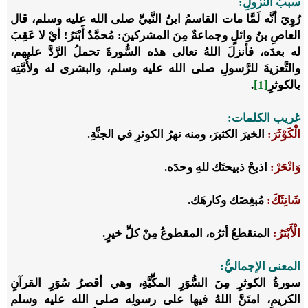
سببُ النُّزولِ:
رُوِيَ أنَّه لَمَّا مات القاسمُ ابنُ النَّبيِّ صلى الله عليه وسلم، قال
العاصِ بنُ وائلٍ وجماعةٌ مِنَ المشركينَ: مُحمَّدٌ أَبْتَرُ! أيْ لا عَقِبَ
له بعدَه، فأنزلَ اللهُ تعالى هذه السُّورةَ تحملُ الرَّدَّ عليهم،
والتَّعزيةَ للرَّسولِ صلى الله عليه وسلم، والبشرى له ولأُمَّتِه
بالكوثرِ
[1]
.
غريب الكلمات:
الْكَوْثَرَ:
الخيرَ الكثيرَ، ومنه نهرُ الكوثرِ في الجنَّةِ.
وَانْحَرْ:
اذبحْ ذبيحتَك للهِ وحدَه.
شَانِئَكَ:
مُبغِضَك وكارهَك.
الْأَبْتَرُ:
المنقطعُ أثرُه، المقطوعُ مِنْ كلِّ خيرٍ.
المعنى الإجماليُّ:
سورةُ الكوثرِ مِنَ السُّوَرِ المكِّيَّةِ، وهي أقصرُ سُوَرِ القرآنِ
الكريمِ، امتَنَّ اللهُ فيها على رسولِه صلى الله عليه وسلم