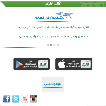
كُتَّاب الألوكة
اختتام منافسات قرآنية متميزة في بنغلاديش بمشاركة 3000 متسابق
أكثر من 400 طالب يشاركون في مسابقة المعلومات الإسلامية بأستراليا
افتتاح تاريخي لأول مسجد في بلييفليا بالجبل الأسود منذ أكثر من قرن
منطقة ريبوفسي تحتفل بميلاد مسجد جديد في أجواء إيمانية مميزة
أكبر مشروع إسلامي في ريف أستراليا يفتتح أبوابه بعد سنوات من العمل والعطاء
القرآن والتربية في صدارة البرامج الصيفية للمسلمين في بينزا وساراتوف وموردوفيا هذا العام
اختتام الدورة التاسعة لمسابقة حفظ وتلاوة القرآن الكريم في أزناكاييف
تيسليتش تختتم برنامجا تعليميا لتعزيز القيم وبناء الشخصية للشباب المسلمين
اختتام منافسات قرآنية متميزة في بنغلاديش بمشاركة 3000 متسابق
أكثر من 400 طالب يشاركون في مسابقة المعلومات الإسلامية بأستراليا