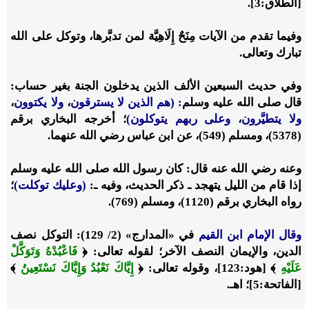
[الطلاق:3].
وفيما تقدم من الآيات مِنَحٌ إِلَاهِيَّة لمن تدبَّرها، وتوكل على الله
تبارك وتعالى.
وفي حديث السبعين الألف الذين يدخلون الجنة بغير حساب:
قال صلى الله عليه وسلم
: (هم الذين لا يسترقون
،
ولا يكتوون
،
ولا يتطيَّرون
،
وعلى ربهم يتوكلون)
؛ أخرجه البخاري برقم
(5378)، ومسلم (549)، عن ابن عباس رضي الله عنهما.
وعنه رضي الله عنه قال: كان رسول الله صلى الله عليه وسلم
إذا قام من الليل يتهجد ـ ذكر الحديث، وفيه ـ:
(وعليك توكلت)
؛
رواه البخاري برقم (1120)، ومسلم (769).
وقال الإمام ابن القيم
في «المدارج» (2/ 129): التوكل نصف
الدين، والإيمان النصف الآخر؛ لقوله تعالى:
﴿
فَاعْبُدْهُ وَتَوَكَّلْ
عَلَيْهِ
﴾
[هود:123]، وقوله تعالى:
﴿
إِيَّاكَ نَعْبُدُ وَإِيَّاكَ نَسْتَعِينُ
﴾
[الفاتحة:5]؛ اهـ.