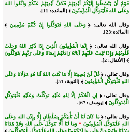
قَوْمٌ أَنْ يَبْسُطُوا إِلَيْكُمْ أَيْدِيَهُمْ فَكَفَّ أَيْدِيَهُمْ عَنْكُمْ وَاتَّقُوا اللهَ
وَعَلَى اللهِ فَلْيَتَوَكَّلِ الْمُؤْمِنُونَ
﴾
[المائدة: 11].
وقال الله تعالى:
﴿
وَعَلَى اللهِ فَتَوَكَّلُوا إِنْ كُنْتُمْ مُؤْمِنِينَ
﴾
[المائدة:23].
وقال الله تعالى:
﴿
إِنَّمَا الْمُؤْمِنُونَ الَّذِينَ إِذَا ذُكِرَ اللهُ وَجِلَتْ
قُلُوبُهُمْ وَإِذَا تُلِيَتْ عَلَيْهِمْ آيَاتُهُ زَادَتْهُمْ إِيمَانًا وَعَلَى رَبِّهِمْ يَتَوَكَّلُونَ
﴾
[الأنفال: 2].
وقال تعالى:
﴿
قُلْ لَنْ يُصِيبَنَا إِلَّا مَا كَتَبَ اللهُ لَنَا هُوَ مَوْلَانَا وَعَلَى
اللهِ فَلْيَتَوَكَّلِ الْمُؤْمِنُونَ
﴾
[التوبة: 51].
وقال تعالى:
﴿
إِنِ الْحُكْمُ إِلَّا لِلهِ عَلَيْهِ تَوَكَّلْتُ وَعَلَيْهِ فَلْيَتَوَكَّلِ
الْمُتَوَكِّلُونَ
﴾
[يوسف: 67].
وقال تعالى:
﴿
مَا كَانَ لَنَا أَنْ نَأْتِيَكُمْ بِسُلْطَانٍ إِلَّا بِإِذْنِ اللهِ وَعَلَى
اللهِ فَلْيَتَوَكَّلِ الْمُؤْمِنُونَ
*
وَمَا لَنَا أَلَّا نَتَوَكَّلَ عَلَى اللهِ وَقَدْ هَدَانَا
سُبُلَنَا وَلَنَصْبِرَنَّ عَلَى مَا آذَيْتُمُونَا وَعَلَى اللهِ فَلْيَتَوَكَّلِ الْمُتَوَكِّلُونَ
﴾