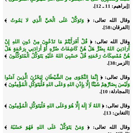
[إبراهيم: 11 ـ 12].
وقال الله تعالى:
﴿
وَتَوَكَّلْ عَلَى الْحَيِّ الَّذِي لا يَمُوتُ
﴾
[الفرقان:58].
وقال الله تعالى:
﴿
قُلْ أَفَرَأَيْتُمْ مَا تَدْعُونَ مِنْ دُونِ اللهِ إِنْ
أَرَادَنِيَ اللهُ بِضُرٍّ هَلْ هُنَّ كَاشِفَاتُ ضُرِّهِ أَوْ أَرَادَنِي بِرَحْمَةٍ هَلْ
هُنَّ مُمْسِكَاتُ رَحْمَتِهِ قُلْ حَسْبِيَ اللهُ عَلَيْهِ يَتَوَكَّلُ الْمُتَوَكِّلُونَ
﴾
[الزمر:38].
وقال تعالى:
﴿
إِنَّمَا النَّجْوَى مِنَ الشَّيْطَانِ لِيَحْزُنَ الَّذِينَ آمَنُوا
وَلَيْسَ بِضَارِّهِمْ شَيْئًا إِلَّا بِإِذْنِ اللهِ وَعَلَى اللهِ فَلْيَتَوَكَّلِ الْمُؤْمِنُونَ
﴾
[المجادلة: 10].
وقال تعالى:
﴿
اللهُ لَا إِلَهَ إِلَّا هُوَ وَعَلَى اللهِ فَلْيَتَوَكَّلِ الْمُؤْمِنُونَ
﴾
[التغابن: 13].
وقال الله تعالى:
﴿
وَمَنْ يَتَوَكَّلْ عَلَى اللهِ فَهُوَ حَسْبُهُ
﴾