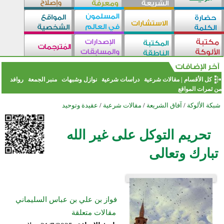
كل الأقسام
|
مقالات شرعية
دراسات شرعية
نوازل وشبهات
منبر الجمعة
روافد
من ثمرات المواقع
شبكة الألوكة
/
آفاق الشريعة
/
مقالات شرعية
/
عقيدة وتوحيد
تحريم التوكل على غير الله
تبارك وتعالى
فواز بن علي بن عباس السليماني
مقالات متعلقة