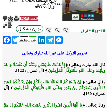
تاريخ الإضافة:
21/7/2025 ميلادي -
27/1/1447 هجري
الزيارات:
3893
بدون تشكيل
ebook
Twitter
WhatsApp
X
LinkedIn
Telegram
Messenger
تحريم التوكل على غير الله تبارك وتعالى
قال الله تبارك وتعالى:
﴿
إِذْ هَمَّتْ طَائِفَتَانِ مِنْكُمْ أَنْ تَفْشَلَا وَاللهُ
وَلِيُّهُمَا وَعَلَى اللهِ فَلْيَتَوَكَّلِ الْمُؤْمِنُونَ
﴾
[آل عمران: 122].
وقال تعالى:
﴿
إِنْ يَنْصُرْكُمُ اللهُ فَلَا غَالِبَ لَكُمْ وَإِنْ يَخْذُلْكُمْ فَمَنْ
ذَا الَّذِي يَنْصُرُكُمْ مِنْ بَعْدِهِ وَعَلَى اللهِ فَلْيَتَوَكَّلِ الْمُؤْمِنُونَ
﴾
[آل
عمران: 160].
وقال تعالى:
﴿
يَا أَيُّهَا الَّذِينَ آمَنُوا اذْكُرُوا نِعْمَتَ اللهِ عَلَيْكُمْ إِذْ هَمَّ