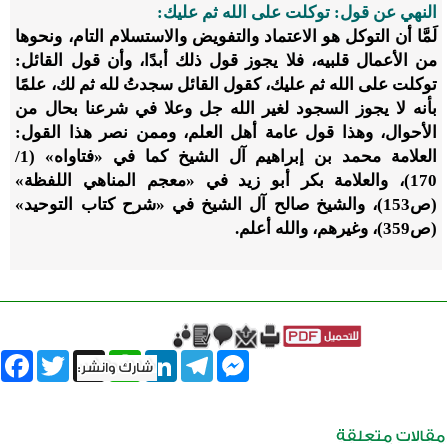
النهي عن قول: توكلت على الله ثم عليك:
لَمَّا أن التوكل هو الاعتماد والتفويض والاستسلام التام، ونحوها
من الأعمال قلبيه، فلا يجوز قول ذلك أبدًا، وأن قول القائل:
توكلت على الله ثم عليك، كقول القائل سجدتُ لله ثم لك، علمًا
بأنه لا يجوز السجود لغير الله جل وعلا في شرعنا بحال من
الأحوال، وهذا قول عامة أهل العلم، وممن نصر هذا القول:
العلامة محمد بن إبراهيم آل الشيخ كما في «فتاواه» (1/
170)، والعلامة بكر أبو زيد في «معجم المناهي اللفظة»
(ص153)، والشيخ صالح آل الشيخ في «شرح كتاب التوحيد»
(ص359)، وغيرهم، والله أعلم.
book
Twitter
WhatsApp
X
LinkedIn
Telegram
Messenger