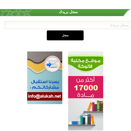
سجل بريدك
أكبر مشروع إسلامي في ريف أستراليا يفتتح أبوابه بعد سنوات من العمل والعطاء