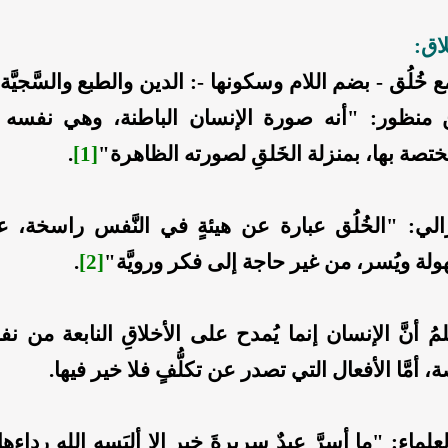
اق:
 خُلُق - بضم اللام وسكونها -: الدين والطبع والسَّجيَّة
ن منظور: "أنه صورة الإنسان الباطنة، وهي نفسه 
مختصة بها، بمنزلة الخَلقِ لصورته الظاهرة"
[1]
.
الي: "الخُلُق عبارة عن هيئةٍ في النَّفس راسخة، ع
هولة ويُسر، من غير حاجة إلى فكر ورويَّة"
[2]
.
ُ أنَّ الإنسان إنما يُمدح على الأخلاقِ النابعة من نفس
، أمَّا الأفعال التي تصدر عن تكلُّفٍ فلا خير فيها.
ماء: "ما أسرَّ عبدٌ سريرةَ خيرٍ إلا ألبَسه الله رداءها،