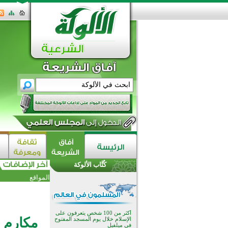
القرآن والتربية في صدارة البرامج
الصيفية للمسلمين في بينزا
وساراتوف وموردوفيا هذا العام
اختتام الدورة التاسعة لمسابقة حفظ
وتلاوة القرآن الكريم في أزناكاييف
كُتَّاب الألوكة
أكثر من 100 شخص يتعرفون على
المواقع
الإسلام خلال يوم المسجد المفتوح
في ميلفيل
اختتام منافسات قرآنية متميزة في
بنغلاديش بمشاركة 3000 متسابق
أكثر من 400 طالب يشاركون في
مكارم ا
مسابقة المعلومات الإسلامية
بأستراليا