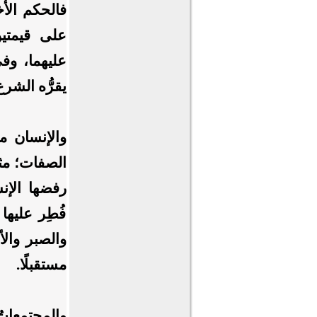
فالحكم الأ
على قيمتين
عليهما، وفي
يقرُّه الشرع
والإنسان من
الصفات؛ مث
رفضها الإنس
فُطِر عليها
والصبر وال
مستقبلًا.
والمجتمعاتُ