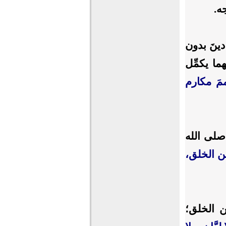
ه.
 دينَ بدون
ما يكمِّل
تممَ مكارم
صلى الله
سن الخلق،
سن الخلق؛