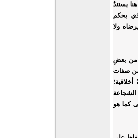
ا يستندُ
لذي يحكم
يرضاه ولا
 من بعضِ
 من صفات
أخلاقية؛
 الشجاعة
ى كما هو
حفاظ على