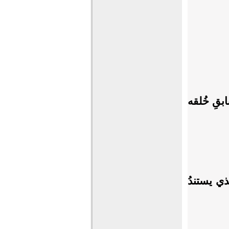
ابقِ خُلقه
ي يستندُ