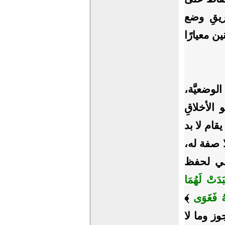
ريقِ وضع
ن معيارًا
الوضعيَّة،
 الأخلاقِ
قام لا بد
ا صفة له،
كفي لحفظ
بَدَتْ لَهُمَا
هُ فَغَوَى
﴾
جوز وما لا