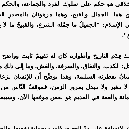
خلاقي هو حكم على سلوكِ الفرد والجماعة، والحكم هن
 هما: الجمال والقبح، وهما مرهونان بالمصدرِ ا
 الإسلام: "الجميلُ ما جمَّله الشرع، والقبيحُ ما لا 
".
ذ قِدَم التاريخ وأطواره كان له تقييمٌ ثابت وواضح
ل: الكذب، والنفاق، والسرقة، والغش، وما إلى ذلك
انُ بفطرته السليمة، وهذا يوضِّح أن للإنسان نزعةً 
 لا تتغير ولا تتبدل بمرور الزمن، فموقفُ النَّاس من
أمانة والعفة في القديم هو نفس موقفها الآن، وسيبق
 الإنسانية على مرِّ العصور قامت بحماية نفسها، وال