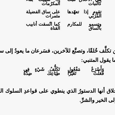
كالنبات
المكرُمات
تقوم إذا تعهّدها
على ساق الفضيلة
المُرَبّي
مثمرات
وتسمو للمكارم
كما اتّسقت أنابيب
باتِّساق
القناة
ن تكلَّف خُلقًا، وتصنَّع للآخرين، فسَرعان ما يعودُ إلى س
ا يقول المتنبي:
وَأَسْرَعُ مَفْعُولٍ
تَكَلُّفُ شَيْءٍ فِي
فَعَلْتَ تَغَيُّرًا
طِبَاعِكَ ضِدُّهُ
لاق أنها الدستورُ الذي ينطوي على قواعدِ السلوك الذ
ى الخير والشرِّ.