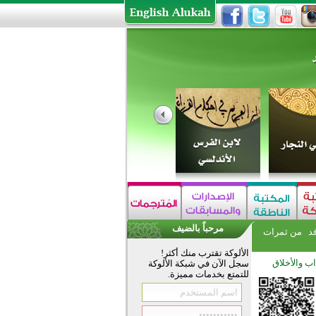
مرحباً بالضيف
فد
من ثمرات
الألوكة تقترب منك أكثر!
اب والأخلاق
سجل الآن في شبكة الألوكة
للتمتع بخدمات مميزة.