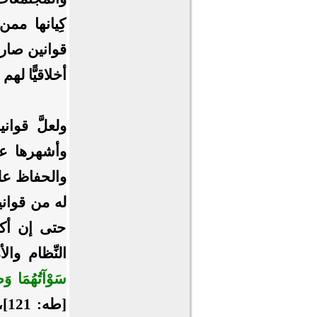
كِيانها مم
قوانين صارم
أخلاقيًّا له
ولعلَّ قوا
وأشهرها على
والحفاظ عليه
له من قواني
حتى إن أكث
النِّظام وا
سَوْآتُهُمَا وَط
[ط