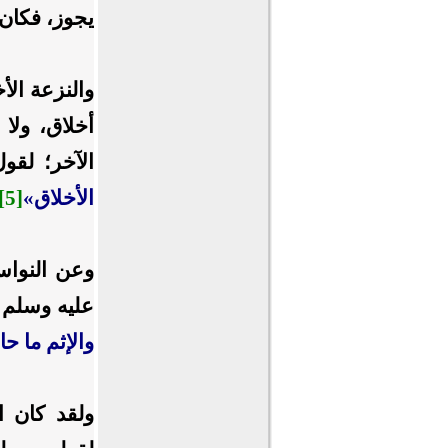
يجوز، فكان س
والنزعة الأخ
أخلاق، ولا أ
الآخر؛ لقو
الأخلاق
»
[5]
وعن النوا
عليه وسلم
ع
والإثم ما ح
ولقد كان ال