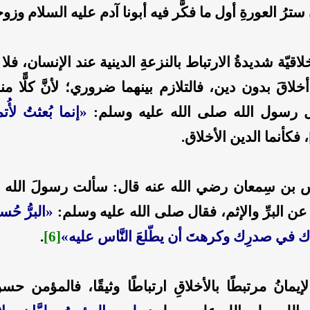
ترُ العورةِ أول ما فكَّر فيه أبونا آدم
عليه السلام
وزوج
لاقيّة شديدةُ الارتباط بالنزعةِ الدينية عند الإنسان، فلا
خلاقَ بدون دين، فالتلازم بينهما ضروري؛ لأنَّ كلًّا منه
ل رسول الله
صلى الله عليه وسلم
:
«
إنما بُعثتُ لأُ
، فكأنما الدين الأخلاق.
س بن سِمعان
رضي الله عنه
قال: سألت رسولَ الله
ن البرِّ والإثم، فقال
صلى الله عليه وسلم
:
«
البرُّ حُ
اك في صدرِك وكرهتَ أن يطّلعَ النَّاس عليه
»
[6]
.
إيمانُ مرتبطًا بالأخلاقِ ارتباطًا وثيقًا، فالمؤمن ح