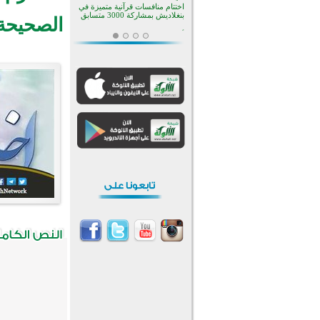
افتتاح تاريخي لأول مسجد في بلييفليا
الصحيحة
بالجبل الأسود منذ أكثر من قرن
منطقة ريبوفسي تحتفل بميلاد
مسجد جديد في أجواء إيمانية مميزة
أكبر مشروع إسلامي في ريف
أستراليا يفتتح أبوابه بعد سنوات من
العمل والعطاء
القرآن والتربية في صدارة البرامج
الصيفية للمسلمين في بينزا
وساراتوف وموردوفيا هذا العام
اختتام الدورة التاسعة لمسابقة حفظ
وتلاوة القرآن الكريم في أزناكاييف
أكثر من 100 شخص يتعرفون على
الإسلام خلال يوم المسجد المفتوح
في ميلفيل
اختتام منافسات قرآنية متميزة في
بنغلاديش بمشاركة 3000 متسابق