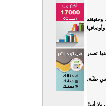
، وحقيقته
وأوصافها
نها تصدر
ٍ طيِّبة،
 ولا أسرَّ