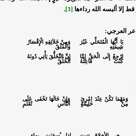
قط إلا ألبسه الله رداءها
[3]
.
عر العرجي:
يَا أَيُّهَا الْمُتَحَلِّي غَيْرَ
وَمِنْ خَلاَئِقِهِ الْإِقْصَارُ
شِيمَتِهِ
وَالْمَلَقُ
ارْجِعْ إِلَى الْحَقِّ إِمَّا
إِنَّ التَّخَلُّقَ يَأْتِي دُونَهُ
كُنْتَ فَاعِلَهُ
الْخُلُقُ
وَمَهْمَا تَكُنْ عِنْدَ امْرِئٍ
وَإِنْ خَالَهَا تَخْفَى عَلَى
مِنْ خَلِيقَةٍ
النَّاسِ تُعْلَمِ
هي الأخلاق تنبت
إذا ُسقِيَت بماء