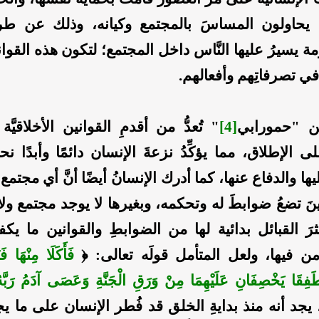
ن يحاولون المساسَ بالمجتمع وكيانه، وذلك عن ط
ة يسيرُ عليها النَّاس داخل المجتمع؛ لتكون هذه القواني
م في تصرفاتِهم وأفعالهم.
نين "حمورابي
[4]
" تُعدُّ من أقدمِ القوانين الأخلاقيَّة 
 الإطلاق، مما يؤكِّدُ نزعةَ الإنسان دائمًا وأبدًا نحو
ا والدفاع عنها، كما أدرك الإنسانُ أيضًا أنَّ أي مجتمع ي
نَ تضعُ ضوابطَ له وتحكمه، وبغيرها لا يوجد مجتمع ول
رَ القبائل بدائية لها من الضوابطِ والقوانين ما ي
لأمن فيها، ولعل المتأمل قولَه تعالى: ﴿
فَأَكَلَا مِنْهَا فَ
َفِقَا يَخْصِفَانِ عَلَيْهِمَا مِنْ وَرَقِ الْجَنَّةِ وَعَصَى آدَمُ رَبَّ
ه: 121]، يجد أنه منذ بدايةِ الخلق قد فُطر الإنسان على ما ي