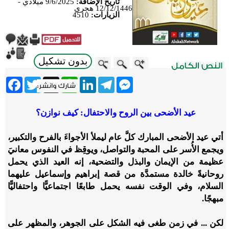
تاريخ الإضافة:
9/6/2025 ميلادي -
12/12/1446 هجري
الزيارات:
4510
بدون تشكيل
ebook
Twitter
WhatsApp
X
LinkedIn
Telegram
Messenger
عيد الأضحى بين الروح والاحتفال: كيف نوازن؟
أتي عيد الأضحى المبارك كلَّ عام ليملأ الأجواءَ بالفرح والتكبير،
ويجمع الأُسر على المحبة والتواصل، ويوقِظ في النفوس معانيَ
عظيمة من الإيمان والبذل والتضحية، إنه العيد الذي يحمل
روحانيةً خالدة مستمدَّة من قصة إبراهيم وإسماعيل عليهما
السلام، وفي الوقت نفسه يحمل طابعًا اجتماعيًّا واحتفاليًّا
مبهجًا.
لكن ... في زمن طغى فيه الشكل على الجوهر، والمظهر على