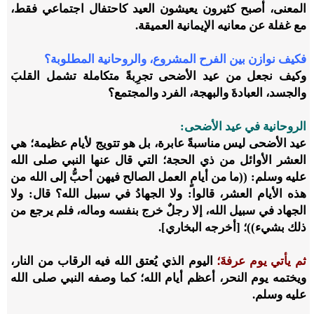
المعنى، أصبح كثيرون يعيشون العيد كاحتفال اجتماعي فقط،
مع غفلة عن معانيه الإيمانية العميقة.
فكيف نوازن بين الفرح المشروع، والروحانية المطلوبة؟
وكيف نجعل من عيد الأضحى تجرِبةً متكاملة تشمل القلبَ
والجسد، العبادةَ والبهجة، الفرد والمجتمع؟
الروحانية في عيد الأضحى
:
عيد الأضحى ليس مناسبةً عابرة، بل هو تتويج لأيام عظيمة؛ هي
العشر الأوائل من ذي الحجة؛ التي قال عنها النبي صلى الله
عليه وسلم: ((ما من أيامٍ العمل الصالح فيهن أحبُّ إلى الله من
هذه الأيام العشر، قالوا: ولا الجهادُ في سبيل الله؟ قال: ولا
الجهاد في سبيل الله، إلا رجلٌ خرج بنفسه وماله، فلم يرجع من
ذلك بشيء))؛ [أخرجه البخاري].
ثم يأتي يوم عرفةَ؛
اليوم الذي يُعتق الله فيه الرقاب من النار،
ويختمه يوم النحر، أعظم أيام الله؛ كما وصفه النبي صلى الله
عليه وسلم.