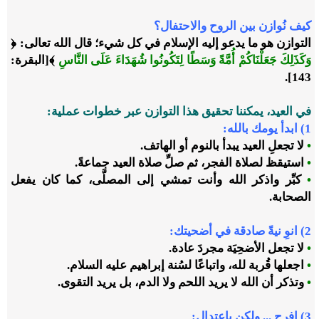
كيف نُوازن بين الروح والاحتفال؟
التوازن هو ما يدعو إليه الإسلام في كل شيء؛ قال الله تعالى: ﴿
وَكَذَلِكَ جَعَلْنَاكُمْ أُمَّةً وَسَطًا لِتَكُونُوا شُهَدَاءَ عَلَى النَّاسِ
﴾[البقرة:
143].
في العيد، يمكننا تحقيق هذا التوازن عبر خطوات عملية
:
1)
ابدأ يومك بالله
:
•
لا تجعلِ العيد يبدأ بالنوم أو الهاتف.
•
استيقظ لصلاة الفجر، ثم صلِّ صلاة العيد جماعةً.
•
كبِّر واذكر الله وأنت تمشي إلى المصلَّى، كما كان يفعل
الصحابة.
2)
انوِ نيةً صادقة في أضحيتك:
•
لا تجعل الأضحِيَة مجردَ عادة.
•
اجعلها قُربة لله، واتباعًا لسُنة إبراهيم عليه السلام.
•
وتذكر أن الله لا يريد اللحم ولا الدم، بل يريد التقوى.
3)
افرح ... ولكن باعتدال: