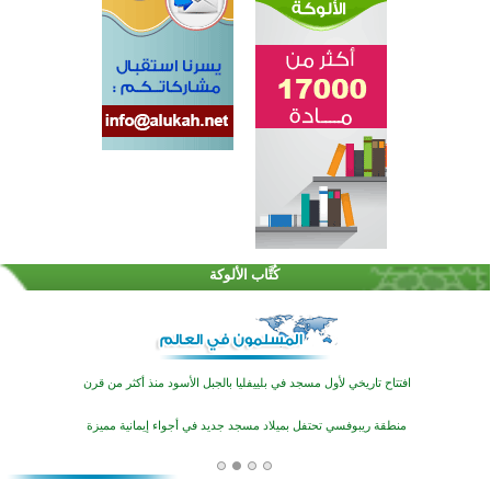
اختتام الدورة التاسعة لمسابقة حفظ وتلاوة القرآن الكريم في أزناكاييف
تيسليتش تختتم برنامجا تعليميا لتعزيز القيم وبناء الشخصية للشباب المسلمين
كُتَّاب الألوكة
اختتام منافسات قرآنية متميزة في بنغلاديش بمشاركة 3000 متسابق
أكثر من 400 طالب يشاركون في مسابقة المعلومات الإسلامية بأستراليا
افتتاح تاريخي لأول مسجد في بلييفليا بالجبل الأسود منذ أكثر من قرن
منطقة ريبوفسي تحتفل بميلاد مسجد جديد في أجواء إيمانية مميزة
أكبر مشروع إسلامي في ريف أستراليا يفتتح أبوابه بعد سنوات من العمل والعطاء