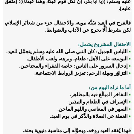
عليه وسلم: ((يا أبا بكر، إنَّ لكل قوم عيدًا، وهذا عيدنا))؛ [متفق
عليه].
فالفرح في العيد سُنَّة نبوية، والاحتفال جزء من شعائر الإسلام،
لكن بشرط ألَّا يخرج عن الآداب والضوابط.
الاحتفال المشروع يشمل
:
•
اللباس الجميل: كان النبي صلى الله عليه وسلم يتجمَّل للعيد.
•
التوسعة على الأهل: طعام، ونزهة، ولعب الأطفال.
•
إدخال السرور على الناس: خاصة الفقراء والمحتاجين.
•
التزاوُر وصِلة الرحم: تعزيز الروابط الاجتماعية.
أما ما نراه اليوم من
:
•
التفاخر المبالَغ فيه بالمظاهر.
•
الإسراف في الطعام والتبذير.
•
السهر في المعاصي واللهو الماجن.
•
الغفلة عن الصلاة والذِّكر في يوم العيد.
فهذا يُفقد العيد روحَه، ويحوِّله إلى مناسبة دنيوية بحتة.