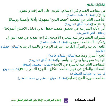
من مقاصد الصيام في الإسلام: التربية على المراقبة والتقوى
والتزكية
(مقالة - ملفات خاصة)
التأصيل الشرعي لمقصد "حفظ الدين" مفهومًا وأدلةً وأهميةً ووسائلَ
(WORD)
(كتاب - آفاق الشريعة)
أثر الأدلة الشرعية في تحقيق مقصد حفظ الدين (دليل الإجماع أنموذجا)
(مقالة - آفاق الشريعة)
شمولية التعبد وحراسة شعيرة الأضحية: قراءة عقدية في فقه النوازل
وتفكيك المقاصد الموهومة
(مقالة - ملفات خاصة)
اللغة العربية والقرآن الكريم.. شرف الوعاء وعالمية الرسالة
(مقالة - حضارة
الكلمة)
الحج: أسرار ومقاصد
(مقالة - ملفات خاصة)
الهداية: مفهومها ومراتبها وأسبابها
(مقالة - آفاق الشريعة)
المقاصد الشرعية للأسرة في الإسلام
(مقالة - مجتمع وإصلاح)
السعادة والفلاح في فهم مقاصد النكاح – الجزء الثاني (PDF)
(كتاب - موقع
د. أمين بن عبدالله الشقاوي)
مقاصد سورة الحج (خطبة)
(مقالة - موقع د. صغير بن محمد الصغير)
أضف تعليقك:
إعلام عبر البريد الإلكتروني عند نشر تعليق جديد