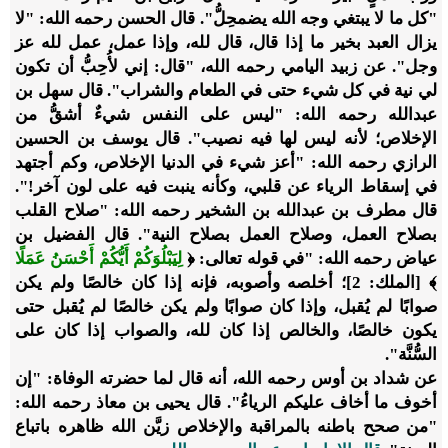
"كل ما لا يبتغي وجه الله يضمحِلُّ".
قال الحسن رحمه الله: "لا
يزال العبد بخير ما إذا قال، قال لله، وإذا عمل، عمل لله عز
وجل".
عن زبيد اليامي رحمه الله، "قال: إني لأُحِبُّ أن تكون
لي نية في كل شيء حتى في الطعام والشراب".
قال سهل بن
عبدالله رحمه الله: "ليس على النفس شيءٌ أشقُّ من
الإخلاص؛ لأنه ليس لها فيه نصيب".
قال يوسف بن الحسين
الرازي رحمه الله: "أعز شيء في الدنيا الإخلاص، وكم أجتهد
في إسقاط الرياء عن قلبي، وكأنه ينبت فيه على لون آخر!".
قال مطرف بن عبدالله بن الشخير رحمه الله: "صلاح القلب
بصلاح العمل، وصلاح العمل بصلاح النية".
قال الفضيل بن
عياض رحمه الله: "في قوله تعالى:
﴿
لِيَبْلُوَكُمْ أَيُّكُمْ أَحْسَنُ عَمَلًا
﴾
[الملك: 2]؛ أخلصه وأصوبه، فإنه إذا كان خالصًا ولم يكن
صوابًا لم يُقبل، وإذا كان صوابًا ولم يكن خالصًا لم يُقبل حتى
يكون خالصًا، والخالص إذا كان لله، والصواب إذا كان على
السُّنَّة".
عن شداد بن أوس رحمه الله، أنه قال لما حضرته الوفاة: "إن
أخوف ما أخاف عليكم الرياءُ".
قال يحيى بن معاذ رحمه الله:
"من صحح باطنه بالمراقبة والإخلاص زيَّن الله ظاهره باتباع