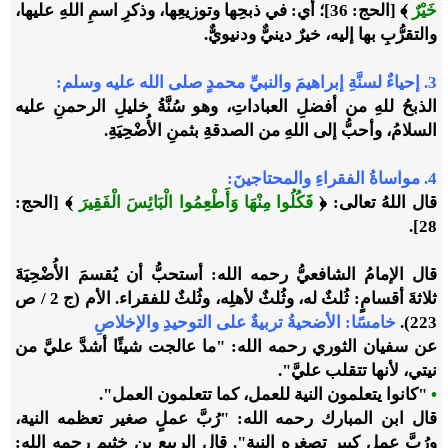
خَيْرٌ
﴾
[الحج: 36]؛ أي: في ذبحِها وتوزيعِها، وذكرِ اسمِ اللهِ عليها،
والتقرُّبِ بها إليه، خيرٌ دينيٌّ ودنيويٌّ.
3. إحياءٌ لسنَّةِ إبراهيمَ والنبيِّ محمدٍ صلى الله عليه وسلم:
الذبحُ للهِ من أفضلِ العباداتِ، وهو سُنَّةُ خليلِ الرحمنِ عليه
السلامُ، وأحبُّ إلى اللهِ من الصدقةِ بثمنِ الأُضْحِيَةِ.
4.
مواساةُ الفقراءِ والمحتاجينَ:
قال اللهُ تعالى:
﴿
فَكُلُوا مِنْهَا وَأَطْعِمُوا الْبَائِسَ الْفَقِيرَ
﴾
[الحج:
28].
قال الإمامُ الشافعيُّ رحمه الله: أستحبُّ أن يُقسمَ الأُضْحِيَةَ
ثلاثةَ أقسامٍ: ثُلثٌ له، وثُلثٌ لأهلِه، وثُلثٌ للفقراء. الأم (ج 2 / ص
223).
خامسًا: الأضحيةُ تربيةٌ على التوحيدِ والإخلاصِ
عن سفيان الثوري رحمه الله: "ما عالجت شيئًا أشدَّ عليَّ من
نيتي، لأنها تتقلب عليَّ".
•
"كانوا يتعلمون النية للعمل، كما تتعلمون العمل".
قال ابن المبارك رحمه الله: "رُبَّ عملٍ صغير تعظمه النية،
ورُبَّ عملٍ كبير تصغره النية".
قال الربيع بن خثيم رحمه الله: