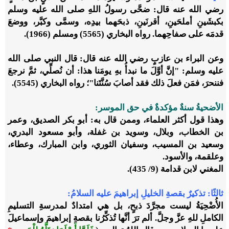
رضي الله عنه قال: ضحَّى رسولُ اللهِ صلى الله عليه وسلم
بكبشَينِ أملحَينِ، أقرنَينِ، ذبحَهما بيدِه، وسمَّى وكبَّر، ووضعَ
قدمَه على صفاحِهما. رواه البخاري (5565) ومسلم (1966).
وعن البراء بن عازبٍ رضي الله عنه قال: قال النبي صلى الله
عليه وسلم: "إنَّ أوَّلَ ما نبدأُ بهِ يومَنا هذا: أن نُصلِّي، ثمَّ نرجعَ
فننحرَ، فمَن فعلَ ذلك فقد أصابَ سُنَّتَنا"؛ رواه البخاري (5545).
الأضحيةُ سنةٌ مؤكدةٌ في حق الموسر:
وهذا قول أكثر العلماء، وممن قال به: أبو بكر الصديق، وعمر
بن الخطاب، وبلال، وسويد بن غفلة، وأبو مسعود البدري،
وسعيد بن المسيب، وسفيان الثوري، وابن المبارك، وعطاء،
وعلقمة، والأسود.
المغني لابن قدامة (9/ 435).
ثالثًا: تذكيرٌ بقصةِ الخليلِ إبراهيمَ عليه السلامُ:
الأُضْحِيَةُ ليست مجرَّدَ ذبحٍ، بل هي امتدادٌ لمدرسةِ التسليمِ
الكاملِ للهِ عزَّ وجلَّ. ألم ترَ أنَّها تُذكِّرُنا بقصةِ إبراهيمَ وإسماعيلَ