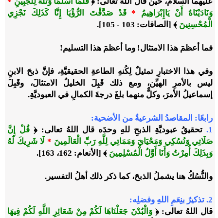
عليهما السلام، حين قال اللهُ تعالى:
﴿
فَلَمَّا أَسْلَمَا وَتَلَّهُ لِلْجَبِينِ
*
وَنَادَيْنَاهُ أَنْ يَاإِبْرَاهِيمُ
*
قَدْ صَدَّقْتَ الرُّؤْيَا إِنَّا كَذَلِكَ نَجْزِي
الْمُحْسِنِينَ
﴾
[الصافات: 103 - 105].
فما أعظمَ هذا الامتثال! وما أعظمَ هذا التسليم!
وفي هذا الاختبارِ تمثيلٌ لِكُنهِ الطاعةِ الحقيقيَّةِ، فإنَّ ذبحَ الابنِ
ليس بالأمرِ الهيِّن، ومع ذلك قَبِلَ الخليلُ الامتثالَ، وقَبِلَ
إسماعيلُ الأمرَ، وكلٌّ منهما بلغَ درجةَ الكمالِ في العبوديَّةِ.
رابعًا: المقاصدُ الشرعيةُ من الأضحية:
1.
تحقيقُ عبوديَّةِ الذبحِ للهِ وحدَه قال اللهُ تعالى:
﴿
قُلْ إِنَّ
صَلَاتِي وَنُسُكِي وَمَحْيَايَ وَمَمَاتِي لِلَّهِ رَبِّ الْعَالَمِينَ
*
لَا شَرِيكَ لَهُ
وَبِذَلِكَ أُمِرْتُ وَأَنَا أَوَّلُ الْمُسْلِمِينَ
﴾
[الأنعام: 162، 163].
والنُّسُكُ هنا يشملُ الذبحَ، كما ذكر ذلك أهلُ التفسير.
2.
تذكيرٌ بنِعَمِ اللهِ وفضلِه:
قال اللهُ تعالى:
﴿
وَالْبُدْنَ جَعَلْنَاهَا لَكُمْ مِنْ شَعَائِرِ اللَّهِ لَكُمْ فِيهَا