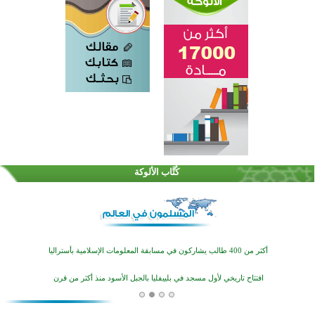
القرآن والتربية في صدارة البرامج الصيفية للمسلمين في بينزا وساراتوف وموردوفيا هذا العام
اختتام الدورة التاسعة لمسابقة حفظ وتلاوة القرآن الكريم في أزناكاييف
كُتَّاب الألوكة
أكثر من 100 شخص يتعرفون على الإسلام خلال يوم المسجد المفتوح في ميلفيل
اختتام منافسات قرآنية متميزة في بنغلاديش بمشاركة 3000 متسابق
أكثر من 400 طالب يشاركون في مسابقة المعلومات الإسلامية بأستراليا
افتتاح تاريخي لأول مسجد في بلييفليا بالجبل الأسود منذ أكثر من قرن
منطقة ريبوفسي تحتفل بميلاد مسجد جديد في أجواء إيمانية مميزة