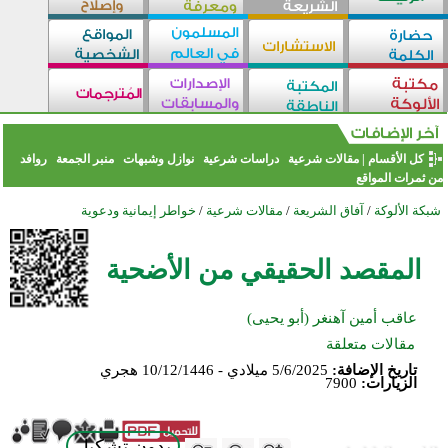
كل الأقسام
|
مقالات شرعية
دراسات شرعية
نوازل وشبهات
منبر الجمعة
روافد
من ثمرات المواقع
شبكة الألوكة
/
آفاق الشريعة
/
مقالات شرعية
/
خواطر إيمانية ودعوية
المقصد الحقيقي من الأضحية
عاقب أمين آهنغر (أبو يحيى)
مقالات متعلقة
تاريخ الإضافة:
5/6/2025 ميلادي - 10/12/1446 هجري
الزيارات:
7900
بدون تشكيل