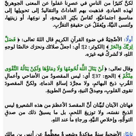
لكنَّ كثيرًا من الناسِ في عصرِنا غفلوا عن المعنى الجوهريِّ
لهذه العبادةِ، فذهبت بهم العاداتُ والتقاليدُ إلى تحويلِها إلى
مناسبةٍ اجتماعيَّةٍ، تُقاسُ بكِبَرِ الذبيحةِ، أو نوعِها، أو زينتِها،
وتُنسى النيَّةُ، ويُغفَلُ عن حقيقةِ التقرُّبِ.
أولًا:
الأضْحِيَةُ في ضوءِ القرآنِ الكريمِ قال اللهُ تعالى:
﴿
فَصَلِّ
لِرَبِّكَ وَانْحَرْ
﴾
[الكوثر: 2]؛ أي: اجعلْ صلاتَك ونحرَك خالصًا لوجهِ
اللهِ، لا تُشركْ فيه غيرَه.
وقال تعالى:
﴿
لَنْ يَنَالَ اللَّهَ لُحُومُهَا وَلَا دِمَاؤُهَا وَلَكِنْ يَنَالُهُ التَّقْوَى
مِنْكُمْ
﴾
[الحج: 37]؛ أي: ليس المقصودُ من الأضاحي وأعمالِ
القُربِ ذبحَ البهائمِ، ولا مجرَّدَ إسالةِ الدماءِ، ولكنَّ المقصودَ
تقوى القلوبِ، وصِدقُ النيةِ، وحُسنُ الطويةِ.
فهاتان الآيتان تُبيِّنان أنَّ المقصدَ الأعظمَ من هذه الشعيرةِ ليس
الذبحَ نفسَه، ولا توزيعَ اللحمِ، بل ما يسبقُ ذلك من صدقِ
التوجُّهِ، وإخلاصِ النيَّةِ، ورجاءِ ما عند اللهِ.
ثانيًا:
الأضحيةُ سنةٌ مؤكدةٌ وشعيرةٌ معظَّمةٌ عن أنسٍ بن مالكٍ