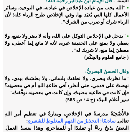
السنة".
قال الإمام ابن عبدالبر رحمه الله:
•
"الله يحب من عباده الإخلاص في عبادته، في التوحيد، وسائر
الأعمال كلها التي يُعبَد بها، وفي الإخلاص طرح الرياء كله؛ لأن
الرياء شرك أو ضرب من الشرك".
•
"يدخل في الإخلاص التوكل على الله، وأنه لا يضر ولا ينفع، ولا
يعطي ولا يمنع على الحقيقة غيره، لأنه لا مانع لِما أعطى، ولا
معطيَ لِما منع، لا شريك له".
( جامع العلوم والحِكَم)
وقال الحسنُ البصريُّ:
"ما نظرتُ ببصري، ولا نطقتُ بلساني، ولا بطشتُ بيدي، ولا
نهضتُ على قدمي، حتى أنظر: أفي طاعةِ اللهِ أم في معصيتِه؟
فإن كانت في طاعتِه مضيتُ، وإن كانت في معصيتِه توقَّفتُ."
سير أعلام النبلاء (ج 4 / ص 585)
فالأُضْحِيَةُ مدرسةٌ في الإخلاصِ، ومنارةٌ في تعظيمِ أمرِ اللهِ
تعالى.
سادسًا: التحذيرُ من الفهمِ المغلوطِ للشعيرةِ
:
البعضُ يذبحُ رياءً أو تقليدًا أو للمفاخرةِ، وهذا يفسدُ العملَ.