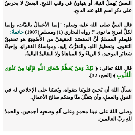
البعضُ يُهملُ النيةَ، أو يتهاونُ في وقتِ الذبحِ.
البعضُ لا يحرصُ
على ذكرِ اسمِ اللهِ عند الذبحِ.
قال النبيُّ صلى الله عليه وسلم: "إنما الأعمالُ بالنيَّات، وإنما
لكلِّ امرئٍ ما نوى."؛ رواه البخاري (1) ومسلم (1907)
خاتمةٌ:
فليعلمِ المسلمُ أنَّ المقصَدَ الحقيقيَّ من الأُضْحِيَةِ هو تحقيقُ
التقوى، وتعظيمُ اللهِ، والتقرُّبُ إليهِ، ومواساةُ الفقراءِ، وإحياءُ
شعائرِ التوحيدِ، لا الرياءُ ولا المباهاةُ ولا التقاليدُ الباليةُ.
قال اللهُ تعالى:
﴿
ذَلِكَ وَمَنْ يُعَظِّمْ شَعَائِرَ اللَّهِ فَإِنَّهَا مِنْ تَقْوَى
الْقُلُوبِ
﴾
[الحج: 32].
نسألُ اللهَ أن يُحييَ قلوبَنا بتقواه، ويُعينَنا على الإخلاصِ له في
القولِ والعملِ، وأن يتقبَّلَ منَّا ومنكم صالحَ الأعمالِ.
وصلى اللهُ على نبينا محمدٍ وعلى آلهِ وصحبِه أجمعين، والحمدُ
للهِ ربِّ العالمين.