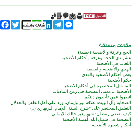
book
Twitter
WhatsApp
X
LinkedIn
Telegram
Messenger
الحج وعرفة والأضحية (خطبة)
عشر ذي الحجة وعرفة وأحكام الأضحية
اللغات في الأضحية
الهدي والأضحية والعقيقة
بعض أحكام الأضحية والهدي
حكم الأضحية
المسائل المختصرة في أحكام الأضحية
الأضحية ... معنى التضحية في زمن الماديات
انظروا عمن تأخذون دينكم
الصحابة وآل البيت: علاقة نور وإيمان، ورد على أهل الطعن والخذلان
التعليق المختصر على "شرح السنة" للإمام البربهاري (1)
كيف نقضي رمضان: شهر يغير حالك الإيماني
التضحية في سبيل الله: أهمية الأضحية
أحكام شعيرة الأضحية