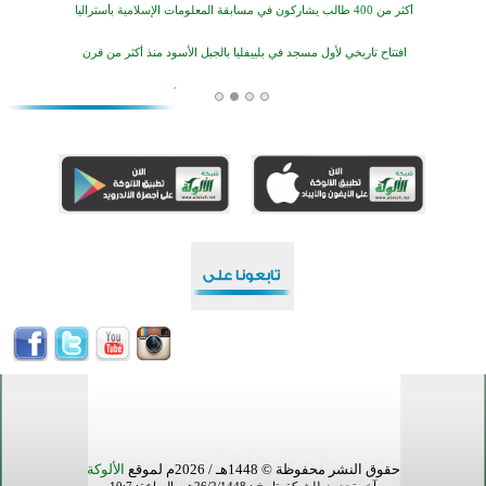
أكثر من 400 طالب يشاركون في مسابقة المعلومات الإسلامية بأستراليا
افتتاح تاريخي لأول مسجد في بلييفليا بالجبل الأسود منذ أكثر من قرن
منطقة ريبوفسي تحتفل بميلاد مسجد جديد في أجواء إيمانية مميزة
أكبر مشروع إسلامي في ريف أستراليا يفتتح أبوابه بعد سنوات من العمل والعطاء
القرآن والتربية في صدارة البرامج الصيفية للمسلمين في بينزا وساراتوف وموردوفيا هذا العام
اختتام الدورة التاسعة لمسابقة حفظ وتلاوة القرآن الكريم في أزناكاييف
أكثر من 100 شخص يتعرفون على الإسلام خلال يوم المسجد المفتوح في ميلفيل
اختتام منافسات قرآنية متميزة في بنغلاديش بمشاركة 3000 متسابق
حقوق النشر محفوظة © 1448هـ / 2026م لموقع
الألوكة