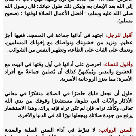
إلى الله بعد الإيمان به، وليكن ذلك طول حياتك؛ قال رسول الله
صلى الله عليه وسلم: "أفضل الأعمال الصلاة لوقتها"؛ (صحيح
مسلم).
أقول للرجل:
اجتهد في أدائها جماعة في المسجد، ففيها أجرٌ
عظيم، وتزيد من خشوعك وتواصلك مع إخوانك المسلمين،
وتعينك على الثبات على الطاعة، وتطهير النفس من الشوائب.
وأقول للنساء:
احرصنَ على أدائها في أول وقتها في البيت مع
الخشوع والتدبر، ويُمكنهنَّ كذلك أن يُصلين جماعةً مع أفراد
الأسرة؛ مما يعزز الروحانية الأسرية.
حاول أن تجعل قلبك حاضرًا في الصلاة، متفكرًا في معاني
الأذكار والآيات التي تتلوها، مستشعرًا وقوفك بين يدي الله
تعالى، وكأنك تراه، فإن لم تكن تراه فإنه يراك، وهذا الاستشعار
يرفع من جودة صلاتك ويجعلها نورًا لك في الدنيا والآخرة.
السنن الرواتب:
لا تفرِّط في أداء السنن القبلية والبعدية