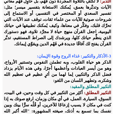
التدبر:
لا تكتفِ بالتلاوة المجردة دون فَهْم، بل حاوِل فَهْم معاني
الآيات وتدبَّرها بعمق، يُمكنك الاستعانة بتفسير ميسر؛ مثل:
تفسير السعدي أو المختصر في التفسير، أو الاستماع إلى
شروحات صوتية للآيات من علماء ثقات، توقف عند الآيات التي
تحرِّك قلبك، وفكِّر في معناها، وكيف يُمكنك تطبيقها في حياتك
اليومية، اجعل القرآن منهج حياة لا مجرَّد تلاوة، فهو دستورك
الذي ينظِّم حياتك كلها، ويرشدك إلى الصراط المستقيم، تدبَّر
القرآن يفتح لك آفاقًا جديدة في فَهْم الدين ويقوِّي إيمانك.
3-
الأذكار والتكبير: غذاء الروح وقوة الإيمان
:
الذكر هو حياة القلوب، وبه تطمئن النفوس وتستنير الأرواح،
وهو من أيسر العبادات وأعظمها أجرًا، وفي هذه الأيام يزداد
فضل الذكر والتكبير، لِما لهما من أثرٍ عظيم في تعظيم الله
وشكره، وتطهير اللسان من اللغو:
التكبير المطلق والمقيد:
التكبير المطلق:
أكثِر من التكبير في كل وقت وحين، في البيت،
السوق، السيارة، العمل، في أي مكان وزمان، ارفع صوتك به إذا
كنت في مكان لا يسبب إزعاجًا للآخرين، أو قُلْه سرًّا بينك وبين
نفسك بما تسمع به أذنك، صيغته المشهورة: "الله أكبر الله