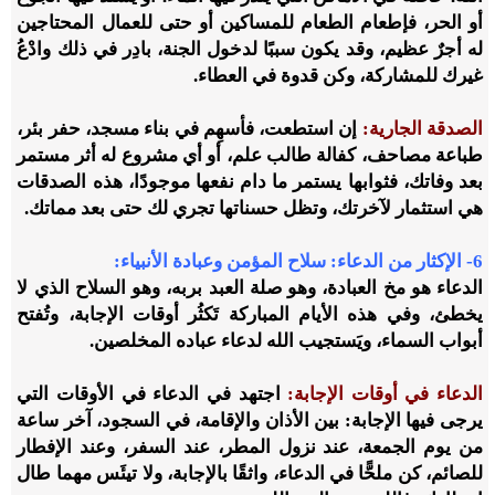
أو الحر، فإطعام الطعام للمساكين أو حتى للعمال المحتاجين
له أجرٌ عظيم، وقد يكون سببًا لدخول الجنة، بادِر في ذلك وادْعُ
غيرك للمشاركة، وكن قدوة في العطاء.
الصدقة الجارية:
إن استطعت، فأسهِم في بناء مسجد، حفر بئر،
طباعة مصاحف، كفالة طالب علم، أو أي مشروع له أثر مستمر
بعد وفاتك، فثوابها يستمر ما دام نفعها موجودًا، هذه الصدقات
هي استثمار لآخرتك، وتظل حسناتها تجري لك حتى بعد مماتك.
6- الإكثار من الدعاء: سلاح المؤمن وعبادة الأنبياء:
الدعاء هو مخ العبادة، وهو صلة العبد بربه، وهو السلاح الذي لا
يخطئ، وفي هذه الأيام المباركة تَكثُر أوقات الإجابة، وتُفتح
أبواب السماء، ويَستجيب الله لدعاء عباده المخلصين.
الدعاء في أوقات الإجابة:
اجتهد في الدعاء في الأوقات التي
يرجى فيها الإجابة: بين الأذان والإقامة، في السجود، آخر ساعة
من يوم الجمعة، عند نزول المطر، عند السفر، وعند الإفطار
للصائم، كن ملحًّا في الدعاء، واثقًا بالإجابة، ولا تيئَس مهما طال