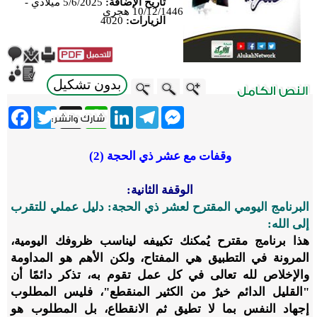
تاريخ الإضافة:
5/6/2025 ميلادي -
10/12/1446 هجري
الزيارات:
4020
بدون تشكيل
ebook
Twitter
WhatsApp
X
LinkedIn
Telegram
Messenger
وقفات مع عشر ذي الحجة (2)
الوقفة الثانية:
البرنامج اليومي المقترح لعشر ذي الحجة: دليل عملي للتقرب
إلى الله:
هذا برنامج مقترح يُمكنك تكييفه ليناسب ظروفك اليومية،
المرونة في التطبيق هي المفتاح، ولكن الأهم هو المداومة
والإخلاص لله تعالى في كل عمل تقوم به، تذكر دائمًا أن
"القليل الدائم خيرٌ من الكثير المنقطع"، فليس المطلوب
إجهاد النفس بما لا تطيق ثم الانقطاع، بل المطلوب هو