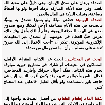
الصدقة برهان على صدق الإيمان، وهي دليلٌ على محبة الله
للعبد، وفي هذه الأيام المباركة يزداد أجرها وثوابها أضعافًا
مضاعفة، وتَجلب البركة في المال والعمر:
الصدقة اليومية:
خصِّص مبلغًا ولو يسيرًا تتصدق به يوميًّا،
فالصدقة في هذه الأيام مضاعفة الأجر، يُمكنك وضع صندوق
صغير في البيت للصدقة اليومية، وعلِّم أبناءَك وأهل بيتك ذلك،
لغرس حبِّ العطاء في نفوسهم، أو التصدق عبر التطبيقات
الإلكترونية الموثوقة، تذكر أن "أحب الأعمال إلى الله سرورٌ
تُدخله على مسلم"، وأن "ما نقص مال من صدقة".
البحث عن المحتاجين:
ابحث عن الأيتام، الفقراء، الأرامل،
المساكين في محيطك، أو شارك في مشاريع خيرية موثوقة
تخدم هذه الفئات، تفقَّد أحوال جيرانك وأقاربك المحتاجين،
فحال الناس وأحوالهم تتغير، وقد يكون أقرب الناس إليك في
حاجة، بادِر بالمساعدة ولو بأقل القليل، فالقليل عند المحتاج
كثير.
سُقيا الماء، إطعام الطعام:
من أفضل الصدقات وأحبها إلى
الله، خاصة في الأماكن التي يندر فيها الماء، أو يشتد فيها الجوع