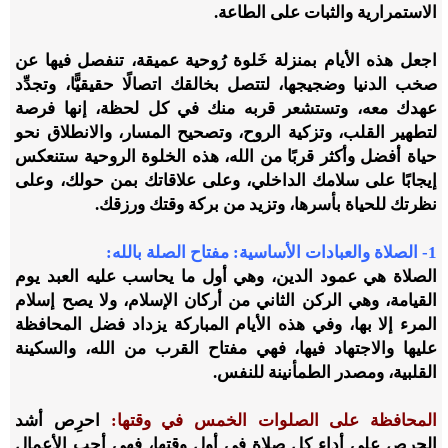
الاستمرارية والثبات على الطاعة.
اجعل هذه الأيام بمنزلة خَلوة رُوحية عميقة، تنفصل فيها عن
صخب الدنيا وضجيجها، لتتصل بخالقك اتصالًا حقيقيًّا، وتجدِّد
عهدك معه، وتستشعر قربه منك في كل لحظة، إنها فرصة
لتطهير القلب، وتزكية الروح، وتصحيح المسار، والانطلاق نحو
حياة أفضل وأكثر قربًا من الله، هذه الخلوة الروحية ستنعكس
إيجابًا على سلامك الداخلي، وعلى علاقاتك بمن حولك، وعلى
نظرتك للحياة بأسرها، وتزيد من بركة وقتك ورزقك.
1- الصلاة والعبادات الأساسية: مفتاح الصلة بالله
:
الصلاة هي عمود الدين، وهي أول ما يحاسب عليه العبد يوم
القيامة، وهي الركن الثاني من أركان الإسلام، ولا يصح إسلام
المرء إلا بها، وفي هذه الأيام المباركة يزداد فضل المحافظة
عليها والاجتهاد فيها، فهي مفتاح القرب من الله، والسكينة
القلبية، ومصدر الطمأنينة للنفس.
المحافظة على الصلوات الخمس في وقتها:
احرِص أشد
الحرص على أداء كل صلاة في أول وقتها، فهي أحب الأعمال