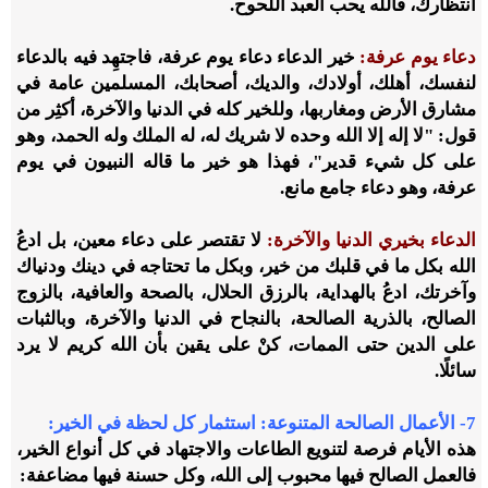
انتظارك، فالله يحب العبد اللحوح.
دعاء يوم عرفة:
خير الدعاء دعاء يوم عرفة، فاجتهِد فيه بالدعاء
لنفسك، أهلك، أولادك، والديك، أصحابك، المسلمين عامة في
مشارق الأرض ومغاربها، وللخير كله في الدنيا والآخرة، أكثِر من
قول: "لا إله إلا الله وحده لا شريك له، له الملك وله الحمد، وهو
على كل شيء قدير"، فهذا هو خير ما قاله النبيون في يوم
عرفة، وهو دعاء جامع مانع.
الدعاء بخيري الدنيا والآخرة:
لا تقتصر على دعاء معين، بل ادعُ
الله بكل ما في قلبك من خير، وبكل ما تحتاجه في دينك ودنياك
وآخرتك، ادعُ بالهداية، بالرزق الحلال، بالصحة والعافية، بالزوج
الصالح، بالذرية الصالحة، بالنجاح في الدنيا والآخرة، وبالثبات
على الدين حتى الممات، كنْ على يقين بأن الله كريم لا يرد
سائلًا.
7- الأعمال الصالحة المتنوعة: استثمار كل لحظة في الخير:
هذه الأيام فرصة لتنويع الطاعات والاجتهاد في كل أنواع الخير،
فالعمل الصالح فيها محبوب إلى الله، وكل حسنة فيها مضاعفة: