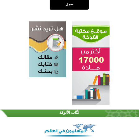
القرآن والتربية في صدارة البرامج الصيفية للمسلمين في بينزا وساراتوف وموردوفيا هذا العام
اختتام الدورة التاسعة لمسابقة حفظ وتلاوة القرآن الكريم في أزناكاييف
كُتَّاب الألوكة
أكثر من 100 شخص يتعرفون على الإسلام خلال يوم المسجد المفتوح في ميلفيل
اختتام منافسات قرآنية متميزة في بنغلاديش بمشاركة 3000 متسابق