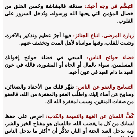
التبسُّم في وجه أخيك:
صدقة، فالبشاشة وحُسن الخلق من
خصال المؤمن التي يحبها الله ورسوله، وتُدخل السرور على
القلوب.
زيارة المرضى، اتباع الجنائز:
فيها أجرٌ عظيم وتذكير بالآخرة،
وتثبيت للقلب، وفيها مواساة لأهل الميت وتخفيف عنهم.
قضاء حوائج الناس:
السعي في قضاء حوائج إخوانك
المسلمين، سواء بالمال أو الجاه أو المشورة، فالله في عون
العبد ما دام العبد في عون أخيه.
التسامح والعفو عن الناس:
طهِّر قلبك من الأحقاد والضغائن،
وسامِح مَن أساء إليك، واطلُب العفو والمغفرة من الله، فالعفو
من صفات المتقين، وسبب لمغفرة الله لك.
كَفُّ اللسان عن الغيبة والنميمة والكذب:
احرِص على حفظ
لسانك من كل ما يغضب الله، فاللسان هو مِفتاح الخير والشر،
وبه يدخل العبد الجنة أو النار، تذكَّر أن "أكثر ما يدخل الناس