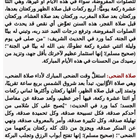
للصلوات المفروضة، سواء في هذه الأيام أو غيرها، وهي اثنتا
عشرة ركعة يوميًّا: أربع ركعات قبل صلاة الظهر وركعتان بعدها،
وركعتان بعد صلاة المغرب، وركعتان بعد صلاة العشاء، وركعتان
قبل صلاة الفجر، هذه السنن تعوِّض أي نقص قد يحدث في
الصلوات المفروضة، وترفع درجات العبد عند ربه، وتبني له بيتًا
في الجنة، كما ورد في الحديث الشريف: "من صلى في يوم
وليلة اثنتي عشرة ركعة تطوعًا، بنى الله له بيتًا في الجنة"؛
(صحيح مسلم)؛ إنها استثمار عظيم لآخرتك بأقل جهد، وتزيد من
رصيدك من الحسنات في هذه الأيام المباركة.
صلاة الضحى:
استغلَّ وقت الضحى المبارك لأداء صلاة الضحى،
وهي صلاة الأوَّابين، تبدأ بعد شروق الشمس بربع ساعة تقريبًا،
وتمتد إلى قبل صلاة الظهر، أقلها ركعتان وأكثرها ثماني ركعات
أو اثنتا عشرة ركعة، فيها أجر عظيم، وتُعد صدقة عن مفاصل
الجسد؛ كما ورد في الحديث: "يُصبح على كل سُلامى من
أحدكم صدقة، فكل تسبيحة صدقة، وكل تحميدة صدقة، وكل
تهليلة صدقة، وكل تكبيرة صدقة، وأمر بالمعروف صدقة، ونهي
عن المنكر صدقة، ويجزئ من ذلك كله ركعتان يركعهما من
الضحى"؛ (صحيح مسلم)؛ إنها تفتح أبواب الرزق وتجلب البركة