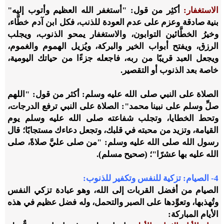
الاستغفار:
أكثِر من قول: "أستغفر الله العظيم وأتوب إليه"
بنية صادقة وعزم على عدم العودة للذنب، فكل ابن آدم خطَّاء،
وخيرُ الخطَّائين التوابون، والاستغفار يمحو الذنوب، ويجلب
الرزق، ويفتح أبواب الخير والبركة، ويُزيل الهموم والغموم،
ويجعل العبد قريبًا من ربه، فاجعله جزءًا من حياتك اليومية،
خاصة بعد الذنوب أو التقصير.
الصلاة على النبي صلى الله عليه وسلم: أكثر من قول: "اللهم
صلِّ وسلم على نبينا محمد": الصلاة على النبي ترفع الدرجات،
وتحط الخطايا، وتجلب شفاعته صلى الله عليه وسلم يوم
القيامة، وتزيد من محبته في قلبك، وتجعل دعاءك مستجابًا؛ قال
رسول الله صلى الله عليه وسلم: "من صلى عليَّ صلاةً، صلى
الله عليه بها عشرًا"؛ (صحيح مسلم).
4- الصيام: تزكية للنفس وتكفير للذنوب
:
الصيام من أفضل القربات إلى الله، وهو عبادة تزكي النفس
وتُهذبها، وتعوِّدها على الصبر والتحمل، وله فضل عظيم في هذه
الأيام المباركة: