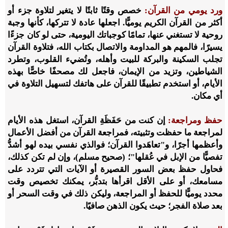
ورد يومي من القرآن:
خصص وقتًا ثابتًا لا يتغير لتلاوة جزء أو
أكثر من القرآن الكريم يوميًّا. اجعلها عادة لا تتركها، كأنها وجبة
روحية لا تستغني عنها، تمامًا كوجباتك اليومية، حتى لو كان جزءًا
يسيرًا، فالمهم هو المداومة والاتصال بكتاب الله، فتلاوة القرآن
تجلب السكينة والبركة للبيت وأهله، وتُضيء القلوب، وتطرد
الشياطين، وتزيد من الإيمان، فاجعل لك مصحفًا خاصًّا بهذه
الأيام، أو استخدم تطبيقًا للقرآن على هاتفك لتسهيل التلاوة في
أي مكان.
حفظ ومراجعة:
إن كنت من حَفَظَةِ القرآن، استغل هذه الأيام
لمراجعة ما حفظت وتثبيته، فمراجعة القرآن من أفضل الأعمال
وأعظمها أجرًا، و"تعاهَدوا القرآن؛ فوالذي نفسي بيده لهو أشدُّ
تفصيًّا من الإبل في عُقلها"؛ (صحيح مسلم)، وإن لم تكن كذلك،
فحاول حفظ بعض السور القصيرة أو الآيات التي تتردد على
مسامعك، أو على الأقل اقرأها بتدبُّر، يمكنك تخصيص وقت
محدد يوميًّا للحفظ أو المراجعة، وليكن ذلك في وقت السحر أو
بعد صلاة الفجر؛ حيث يكون الذهن صافيًا.