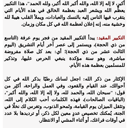
أكبر، لا إله إلا الله، والله أكبر الله أكبر، ولله الحمد"، هذا التكبير
يعظِّم الله ويشعر العبد بعظمة الخالق في هذه الأيام التي
يتقرب فيها الناس إليه بالنسك والعبادات، ويملأ القلب هيبةً لله
وخشية منه، إنه إعلان لعظمة الله في كل مكان وزمان.
التكبير المقيد:
يبدأ التكبير المقيد من فجر يوم عرفة (التاسع
من ذي الحجة)، ويستمر إلى عصر آخر أيام التشريق (اليوم
الثالث عشر من ذي الحجة)؛ أي: بعد كل صلاة مفروضة
مباشرة، وهو سنة مؤكدة ينبغي الحرص عليها، وتذكير
للمسلمين بعظمة هذه الأيام.
الإكثار من ذكر الله: اجعل لسانك رطبًا بذكر الله في كل
أحوالك، عند القيام والقعود، وفي العمل والراحة، أكثِر من
قول: "سبحان الله، والحمد لله، ولا إله إلا الله، والله أكبر"،
(الباقيات الصالحات)، فهذه الكلمات أحب الكلام إلى الله،
وتثقل الميزان يوم القيامة، وتَمحو الذنوب، وتغرس لك نخلًا في
الجنة، يُمكنك تخصيص عددٍ معين لكل ذكر، أو ترديدها بلا عدد
في أوقات فراغك، أو أثناء المشي أو الانتظار.