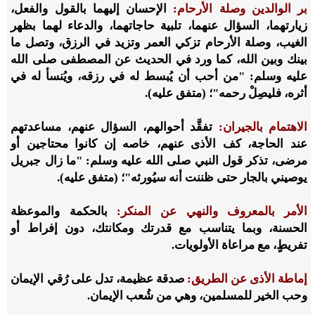
بر الوالدين وصلة الأرحام:
الإحسان إليهما بالقول والفعل،
زيارتهما، السؤال عنهما، تلبية حاجاتهما، والدعاء لهما بظهر
الغيب، وصلة الأرحام تزكي العمر وتزيد في الرزق، وتصل ما
بينك وبين الله، كما ورد في الحديث عن المصطفى صلى الله
عليه وسلم: "من أحب أن يُبسط له في رزقه، ويُنسأ له في
أثره، فليصِلْ رحمه"؛ (متفق عليه).
الاهتمام بالجيران:
تفقَّد أحوالهم، السؤال عنهم، مساعدتهم
عند الحاجة، كف الأذى عنهم، خاصه إن كانوا محتاجين أو
مرضى، تذكر قول النبي صلى الله عليه وسلم: "ما زال جبريل
يوصيني بالجار حتى ظننت أنه سيُورثه"؛ (متفق عليه).
الأمر بالمعروف والنهي عن المنكر:
بالحكمة والموعظة
الحسنة، وبما يتناسب مع قدرتك ومكانتك، دون إفراط أو
تفريطٍ، مع مراعاة الأولويات.
إماطة الأذى عن الطريق:
صدقة عظيمة، تدل على رُقي الإيمان
وحب الخير للمسلمين، وهي من شُعب الإيمان.