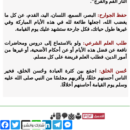
النار الفم والفرج".
حفظ الجوارح:
البصر، السمع، اللسان، اليد، القدم، عن كل ما
يغضب الله، اجعلها طائعة لله في هذه الأيام المباركة وفي
غيرها طول حياتك، فكل جارحة ستشهد عليك يوم القيامة.
طلب العلم الشرعي:
ولو بالاستماع إلى دروس ومحاضرات
نافعة عن فضل هذه الأيام أو عن أحكام الأضحية، أو غيرها من
أمور الدين، فطلب العلم فريضة على كل مسلم.
حُسن الخلق:
اجمَع بين كثرة العبادة وحُسن الخلق، فخير
الناس أحسنهم خلقًا، وأقربهم مجلسًا من النبي صلى الله عليه
وسلم يوم القيامة أحاسنهم أخلاقًا.
book
Twitter
WhatsApp
X
LinkedIn
Telegram
Messenger