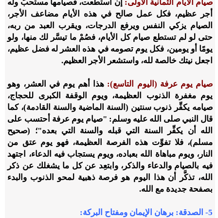
صيام الأيام الثمانية الأولى:
إن استطعت، فصيامها مستحبٌّ وله
أجر عظيم، فكل عمل صالح في هذه الأيام مضاعف الأجر،
الصيام يزكي النفس ويرفع الدرجات، ويقرب العبد من ربه،
حتى لو لم تستطع صيام كل الأيام، فصُمْ ما تيسَّر لك منها، ولو
يومًا أو يومين، فكل يوم تصومه في هذه العشر له فضل عظيم،
اجعل نيتك خالصة لله، واستشعر الأجر العظيم.
صيام يوم عرفة (اليوم التاسع):
هذا أهم يوم في العشر، وهو
يوم مغفرة الذنوب العظيمة، ويوم الوقفة الكبرى للحجاج،
صيامه يكفِّر ذنوب سنتين (السنة الماضية والسنة القادمة)، كما
قال النبي صلى الله عليه وسلم: "صيام يوم عرفة أحتسب على
الله أن يكفِّر السنة التي قبله والسنة التي بعده"؛ (صحيح
مسلم)، فلا تفوِّت هذه الفرصة العظيمة، فهو يوم عتق من
النار، ويوم مباهاة الله بعباده، ويوم يستجاب فيه الدعاء، اجتهد
فيه بالصيام والدعاء والذكر، وابتعِد عن كل ما يشغلك عن ذكر
الله، تذكَّر أن هذا اليوم هو فرصة ذهبية لمحو الذنوب والبدء
بصفحة جديدة مع الله.
5- الصدقة: برهان الإيمان ومفتاح البركة
: