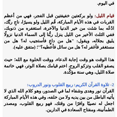
في اليوم.
قيام الليل:
ولو بركعتين خفيفتين قبل الفجر، فهي من أعظم
القربات في هذه الأيام المباركة، قُم الليل ولو يسيرًا، ناجِ ربَّك،
ادْعُه بما شئت من خير الدنيا والآخرة، استغفره من ذنوبك،
ففي الثلث الأخير من الليل ينزل ربُّنا إلى السماء الدنيا نزولًا
يليق بجلاله، ويقول: "هل من داعٍ فأستجيب له؟ هل من
مستغفر فأغفر له؟ هل من سائل فأعطيه؟"؛ (متفق عليه).
هذا الوقت هو وقت إجابة الدعاء، ووقت الخلوة مع الله؛ حيث
يصفو القلب وتزكو الروح، اختم قيامك بصلاة الوتر، فهي خاتمة
صلاة الليل، وهي سنة مؤكَّدة.
2- تلاوة القرآن الكريم: ربيع القلوب ونور الدروب
:
القرآن نور وهدى وشفاء لما في الصدور، وهو كلام الله الذي لا
يأتيه الباطل من بين يديه ولا من خلفه، وفي هذه الأيام المباركة
اجعل له نصيبًا وافرًا من وقتك، فهو ربيع القلوب، ومصدر
الطمأنينة، ومفتاح السعادة في الدارين.