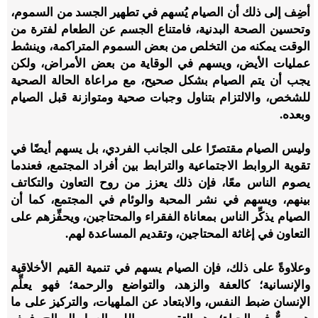
أضِف إلى ذلك أن الصيام يُسهم في تطهير الجسد من السموم،
وتحسين الصحة البدنية، فامتناع الجسم عن الطعام لفترة من
الوقت يمكنه من التخلص من بعض السموم المتراكمة، وينشط
عمليات الأيض، ويسهم في الوقاية من بعض الأمراض، ولكن
يجب أن يتم الصيام بشكل صحيح، مع مراعاة الحالة الصحية
للشخص، والالتزام بتناول وجبات صحية ومتوازنة قبل الصيام
وبعده.
وليس الصيام مقتصرًا على الجانب الفردي، بل يسهم أيضًا في
تقوية الروابط الاجتماعية والترابط بين أفراد المجتمع، فعندما
يصوم الناس معًا، فإن ذلك يعزز من روح التعاون والتكاتف
بينهم، ويسهم في نشر المحبة والوئام في المجتمع، كما أن
الصيام يذكِّر الناس بمعاناة الفقراء والمحتاجين، ويحفِّزهم على
التعاون في إغاثة المحتاجين، وتقديم المساعدة لهم.
وعلاوةً على ذلك، فإن الصيام يسهم في تنمية القيم الأخلاقية
والإنسانية؛ كالعفة والزهد، والتواضع والرحمة؛ فهو يعلِّم
الإنسان ضبط النفس، والابتعاد عن الملهيات، والتركيز على ما