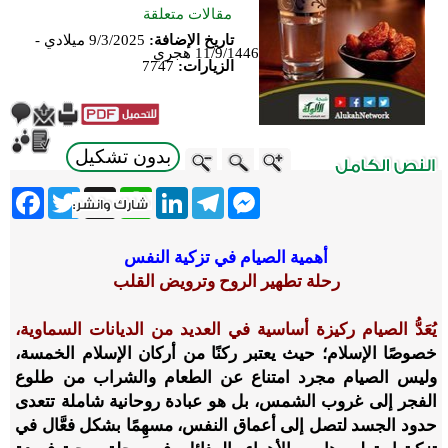
مقالات متعلقة
تاريخ الإضافة:
9/3/2025 ميلادي -
11/9/1446 هجري
الزيارات:
7747
بدون تشكيل
ebook
Twitter
WhatsApp
X
LinkedIn
Telegram
Messenger
أهمية الصيام في تزكية النفس
رحلة تطهير الروح وترويض القلب
يُعَدُّ الصيام ركيزة أساسية في العديد من الديانات السماوية،
خصوصًا الإسلام؛ حيث يعتبر ركنًا من أركان الإسلام الخمسة،
وليس الصيام مجرد امتناع عن الطعام والشراب من طلوع
الفجر إلى غروب الشمس، بل هو عبادة روحانية شاملة تتعدى
حدود الجسد لتصل إلى أعماق النفس، مسهِمًا بشكل فعَّال في