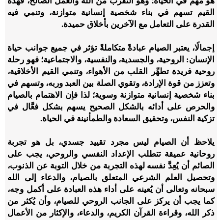
هو مهمٌّ في الحياة؛ وهو التقرب من الله والعمل الصالح، فهذه
القيم تسهم في بناء شخصية إنسانية متوازنة، وتنمي فيه
القدرة على التعامل مع الآخرين بأخلاق حميدة.
إجمالًا، يعتبر الصيام عبادةً متكاملةً تؤثر في جميع جوانب حياة
الإنسان: الروحية، والجسدية، والنفسية، والاجتماعية؛ فهو رحلة
روحية فريدة تطهِّر القلب من الأهواء، وتنمي القيم الأخلاقية،
وتعزز من قوة الإرادة، وتقوي الصلة بين العبد وربه، وتسهم في
بناء شخصية إنسانية متوازنة وسوية؛ لذا فإن الاهتمام بالصيام
والحرص على أدائه بالشكل الصحيح يسهم بشكل فعَّال في
تزكية النفس، وتحقيق السعادة والطمأنينة في الحياة.
يلاحظ أن الصيام ليس مجرد تقييد جسدي، بل هو تجربة
روحانية عميقة تتطلب الإعداد النفسي والروحي، يجب على
الصائم أن يُعِدَّ نفسه لهذه التجربة من خلال التوبة عن الذنوب،
وتحصيل العلم الشرعي المتعلق بالصيام، والدعاء إلى الله
سبحانه وتعالى أن يُعينه على أداء هذه العبادة على أكمل وجه،
كما يجب أن يركز على الجانب الروحي للصيام، وأن يُكثر من
ذكر الله، وقراءة القرآن الكريم، والدعاء، والإكثار من الأعمال