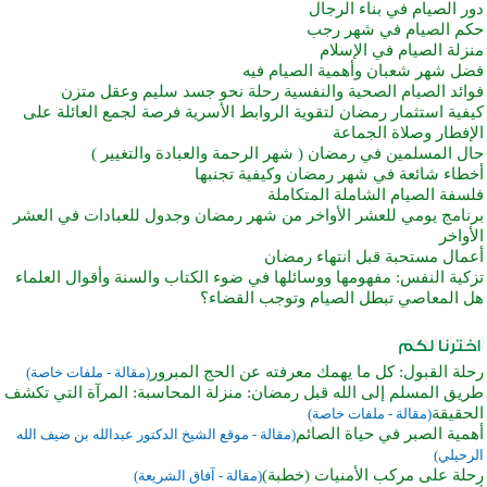
دور الصيام في بناء الرجال
حكم الصيام في شهر رجب
منزلة الصيام في الإسلام
فضل شهر شعبان وأهمية الصيام فيه
فوائد الصيام الصحية والنفسية رحلة نحو جسد سليم وعقل متزن
كيفية استثمار رمضان لتقوية الروابط الأسرية فرصة لجمع العائلة على
الإفطار وصلاة الجماعة
حال المسلمين في رمضان ( شهر الرحمة والعبادة والتغيير )
أخطاء شائعة في شهر رمضان وكيفية تجنبها
فلسفة الصيام الشاملة المتكاملة
برنامج يومي للعشر الأواخر من شهر رمضان وجدول للعبادات في العشر
الأواخر
أعمال مستحبة قبل انتهاء رمضان
تزكية النفس: مفهومها ووسائلها في ضوء الكتاب والسنة وأقوال العلماء
هل المعاصي تبطل الصيام وتوجب القضاء؟
رحلة القبول: كل ما يهمك معرفته عن الحج المبرور
(مقالة - ملفات خاصة)
طريق المسلم إلى الله قبل رمضان: منزلة المحاسبة: المرآة التي تكشف
الحقيقة
(مقالة - ملفات خاصة)
أهمية الصبر في حياة الصائم
(مقالة - موقع الشيخ الدكتور عبدالله بن ضيف الله
الرحيلي)
رحلة على مركب الأمنيات (خطبة)
(مقالة - آفاق الشريعة)