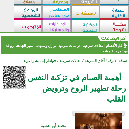
كل الأقسام
|
مقالات شرعية
دراسات شرعية
نوازل وشبهات
منبر الجمعة
روافد
من ثمرات المواقع
شبكة الألوكة
/
آفاق الشريعة
/
مقالات شرعية
/
خواطر إيمانية ودعوية
أهمية الصيام في تزكية النفس
رحلة تطهير الروح وترويض
القلب
محمد أبو عطية