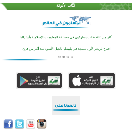
كُتَّاب الألوكة
أكثر من 100 شخص يتعرفون على الإسلام خلال يوم المسجد المفتوح في ميلفيل
اختتام منافسات قرآنية متميزة في بنغلاديش بمشاركة 3000 متسابق
أكثر من 400 طالب يشاركون في مسابقة المعلومات الإسلامية بأستراليا
افتتاح تاريخي لأول مسجد في بلييفليا بالجبل الأسود منذ أكثر من قرن
منطقة ريبوفسي تحتفل بميلاد مسجد جديد في أجواء إيمانية مميزة
أكبر مشروع إسلامي في ريف أستراليا يفتتح أبوابه بعد سنوات من العمل والعطاء
القرآن والتربية في صدارة البرامج الصيفية للمسلمين في بينزا وساراتوف وموردوفيا هذا العام
اختتام الدورة التاسعة لمسابقة حفظ وتلاوة القرآن الكريم في أزناكاييف
أكثر من 100 شخص يتعرفون على الإسلام خلال يوم المسجد المفتوح في ميلفيل
اختتام منافسات قرآنية متميزة في بنغلاديش بمشاركة 3000 متسابق