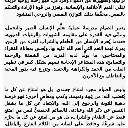
تزكيتها وتطهيرها من الأهواء والرذائل، فهو رحلة روحية فريدة
تنمِّي القيم الأخلاقية والإنسانية، وتعزز من قوة الإرادة والتحكم
بالنفس، محقِّقةً بذلك التوازنَ النفسي والروحي المنشود.
يعتبر الصيام مدرسةً عمليةً تعلِّم الإنسان الصبر والتحمل،
وتنمِّي فيه القدرة على مقاومة الشهوات والرغبات الدنيوية،
فعندما يُحرم الإنسان من الطعام والشراب لفترة من الزمن،
يدرك قيمة النعم التي أنعم الله عليه بها، ويُحس بمعاناة الفقراء
والمحتاجين، ما يولِّد لديه المزيد من الشفقة والرحمة
والتسامح، هذه المشاعر الإيجابية تسهم بشكل كبير في تطهير
القلب من الحقد والكراهية والحسد، وتزرع فيه بذور المحبة
والتعاطف مع الآخرين.
وليس الصيام مجرد امتناع جسدي، بل هو امتناع عن كل ما
يُغضب الله؛ من غِيبة ونميمة، وكذب ومعاصٍ أخرى؛ فهو فرصة
ذهبية للتوبة والرجوع إلى الله، والابتعاد عن كل ما يشغل
النفس عن ذكر الله وعبادته، فالصائم الحقيقيُّ ليس منِ امتنع
فقط عن الطعام والشراب، بل هو من امتنع عن كل ما يحرُم
عليه شرعًا، وحافظ على لسانه من الكلام الفارغ والباطل،