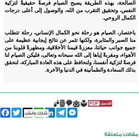
الصالحة، بهذه الطريقة يصبح الصيام فرصةً حقيقيةً لتزكية
النفس، وتحقيق التقرب من الله، والوصول إلى أعلى درجات
الكمال الروحي.
باختصار، الصيام هو رحلة نحو الكمال الإنساني، رحلة تتطلب
منا الصبر والمثابرة، ولكنها تثمر عن نتائج إيجابية عظيمة على
جميع جوانب حياتنا، معززةً قيمنا الأخلاقية، ومطهرةً قلوبنا من
الأهواء، ومقربةً إياها إلى الله سبحانه وتعالى، فليكن الصيام لنا
فرصةً لتزكية أنفسنا، ولنحافظ على هذه العادة المباركة، لنحقق
بذلك السعادة والطمأنينة في الدنيا والآخرة.
book
Twitter
WhatsApp
X
LinkedIn
Telegram
Messenger