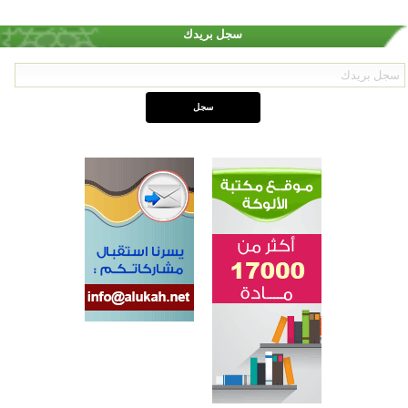
سجل بريدك
القرآن والتربية في صدارة البرامج الصيفية للمسلمين في بينزا وساراتوف وموردوفيا هذا العام
اختتام الدورة التاسعة لمسابقة حفظ وتلاوة القرآن الكريم في أزناكاييف