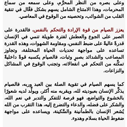
وعلى بصره من النظر المحرَّم، وعلى سمعه من سماع
المحرمات، وهذا الامتناع الشامل يسهم بشكل فعَّال في تنقية
القلب من الشوائب، وتحصينه من الوقوع في المعاصي.
يعزز الصيام من قوة الإرادة والتحكم بالنفس،
فالقدرة على
الصبر على الجوع والعطش لفترة طويلة تنمي في الإنسان
قدرةً عاليةً على ضبط النفس، ومقاومة الشهوات، وهذه القدرة
تساعده على مواجهة تحديات الحياة المختلفة، وتجاوز
المصاعب والشدائد بصبرٍ وثبات، فالصيام يكسبه قوةً داخليةً
تمكِّنه من التحكم في انفعالاته، وتجنب الوقوع في المشاكل
والنزاعات.
كما يسهم الصيام في تقوية الصلة بين العبد وربه، فالصيام
يذكِّر الإنسان بعبوديته لله، ويقربه منه أكثر، ويولِّد لديه شعورًا
بالخشوع والتواضع، فهو فرصة للتفكر والتدبر في نعم الله،
والشكر على فضله، والدعاء والتضرع إليه، هذا التقرب من الله
يُشعر الإنسان بالطمأنينة والسَّكينة، ويساعده على مواجهة
ضغوط الحياة بسلام وهدوء.