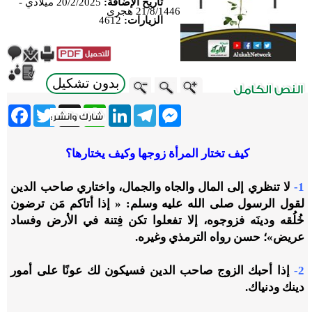
تاريخ الإضافة:
20/2/2025 ميلادي -
21/8/1446 هجري
الزيارات:
4612
بدون تشكيل
ebook
Twitter
WhatsApp
X
LinkedIn
Telegram
Messenger
كيف تختار المرأة زوجها وكيف يختارها؟
1-
لا تنظري إلى المال والجاه والجمال، واختاري صاحب الدين
لقول الرسول صلى الله عليه وسلم: « إذا أتاكم مَن ترضون
خُلُقه ودينَه فزوجوه، إلا تفعلوا تكن فِتنة في الأرض وفساد
عريض»؛ حسن رواه الترمذي وغيره.
2-
إذا أحبك الزوج صاحب الدين فسيكون لك عونًا على أمور
دينك ودنياك.