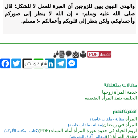
والهدي النبوي يبين للزوجين أن العبرة للعمل لا للشكل؛ قال
صلى الله عليه وسلم: « إن الله لا ينظر إلى صوركم
وأجسامِكم، ولكن ينظر إلى قلوبكم وأعمالكم »؛ مسلم.
book
Twitter
WhatsApp
X
LinkedIn
Telegram
Messenger
خدمة المرأة زوجها
الخليفة ينقذ المرأة الضعيفة
المرأة
(مقالة - ملفات خاصة)
المرأة في رمضان
(مقالة - ملفات خاصة)
لزوم الحياء في حدود عورة المرأة أمام النساء (PDF)
(كتاب - مكتبة الألوكة)
حقوق المرأة (1)
(مقالة - آفاق الشريعة)