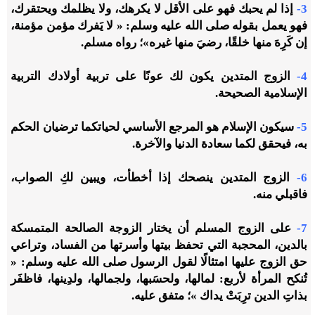
3-
إذا لم يحبك فهو على الأقل لا يكرهك، ولا يظلمك ويحتقرك،
فهو يعمل بقوله صلى الله عليه وسلم: « لا يَفرك مؤمن مؤمنة،
إن كَرِهَ منها خلقًا، رضيَ منها غيره»؛ رواه مسلم.
4-
الزوج المتدين يكون لك عونًا على تربية أولادك التربية
الإسلامية الصحيحة.
5-
سيكون الإسلام هو المرجع الأساسي لحياتكما ترضيان الحكم
به، فيحقق لكما سعادة الدنيا والآخرة.
6-
الزوج المتدين ينصحك إذا أخطأت، ويبين لكِ الصواب،
فاقبلي منه.
7-
على الزوج المسلم أن يختار الزوجة الصالحة المتمسكة
بالدين، المحجبة التي تحفظ بيتها وأسرتها من الفساد، وتراعي
حق الزوج عليها امتثالًا لقول الرسول صلى الله عليه وسلم: «
تُنكح المرأة لأربع: لمالها، ولحسَبها، ولجمالها، ولدِينها، فاظفَر
بذاتِ الدين ترِبَتْ يداك »؛ متفق عليه.