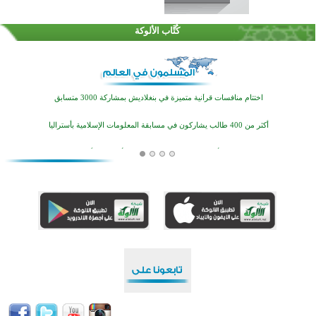
اختتام الدورة التاسعة لمسابقة حفظ وتلاوة القرآن الكريم في أزناكاييف
كُتَّاب الألوكة
تيسليتش تختتم برنامجا تعليميا لتعزيز القيم وبناء الشخصية للشباب المسلمين
اختتام منافسات قرآنية متميزة في بنغلاديش بمشاركة 3000 متسابق
أكثر من 400 طالب يشاركون في مسابقة المعلومات الإسلامية بأستراليا
افتتاح تاريخي لأول مسجد في بلييفليا بالجبل الأسود منذ أكثر من قرن
منطقة ريبوفسي تحتفل بميلاد مسجد جديد في أجواء إيمانية مميزة
أكبر مشروع إسلامي في ريف أستراليا يفتتح أبوابه بعد سنوات من العمل والعطاء
القرآن والتربية في صدارة البرامج الصيفية للمسلمين في بينزا وساراتوف وموردوفيا هذا العام
اختتام الدورة التاسعة لمسابقة حفظ وتلاوة القرآن الكريم في أزناكاييف
تيسليتش تختتم برنامجا تعليميا لتعزيز القيم وبناء الشخصية للشباب المسلمين
اختتام منافسات قرآنية متميزة في بنغلاديش بمشاركة 3000 متسابق
أكثر من 400 طالب يشاركون في مسابقة المعلومات الإسلامية بأستراليا