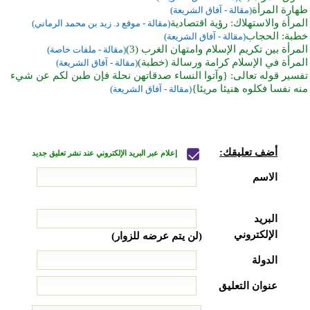
طهارة المرأة
(مقالة - آفاق الشريعة)
المرأة والاستهلاك: رؤية اقتصادية
(مقالة - موقع د. زيد بن محمد الرماني)
خطبة: الحجاب
(مقالة - آفاق الشريعة)
المرأة بين تكريم الإسلام وامتهان الغرب (3)
(مقالة - ملفات خاصة)
المرأة في الإسلام كرامة ورسالة (خطبة)
(مقالة - آفاق الشريعة)
تفسير قوله تعالى: {وآتوا النساء صدقاتهن نحلة فإن طبن لكم عن شيء
منه نفسا فكلوه هنيئا مريئا}
(مقالة - آفاق الشريعة)
أضف تعليقك:
إعلام عبر البريد الإلكتروني عند نشر تعليق جديد
الاسم
البريد
الإلكتروني
(لن يتم عرضه للزوار)
الدولة
عنوان التعليق