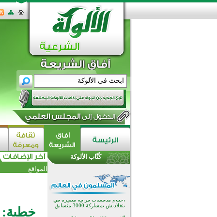
اختتام الدورة التاسعة لمسابقة حفظ
وتلاوة القرآن الكريم في أزناكاييف
تيسليتش تختتم برنامجا تعليميا لتعزيز
القيم وبناء الشخصية للشباب
كُتَّاب الألوكة
المسلمين
اختتام منافسات قرآنية متميزة في
المواقع
بنغلاديش بمشاركة 3000 متسابق
أكثر من 400 طالب يشاركون في
مسابقة المعلومات الإسلامية
بأستراليا
افتتاح تاريخي لأول مسجد في بلييفليا
خطبة: 
بالجبل الأسود منذ أكثر من قرن