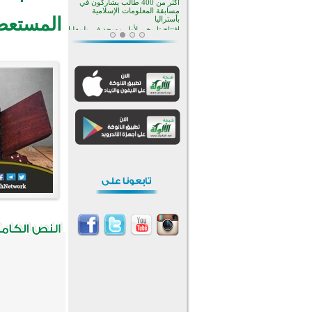
منطقة ريبوفسي تحتفل بميلاد
مسجد جديد في أجواء إيمانية مميزة
المستعص
أكبر مشروع إسلامي في ريف
أستراليا يفتتح أبوابه بعد سنوات من
العمل والعطاء
القرآن والتربية في صدارة البرامج
الصيفية للمسلمين في بينزا
وساراتوف وموردوفيا هذا العام
اختتام الدورة التاسعة لمسابقة حفظ
وتلاوة القرآن الكريم في أزناكاييف
تيسليتش تختتم برنامجا تعليميا لتعزيز
القيم وبناء الشخصية للشباب
المسلمين
اختتام منافسات قرآنية متميزة في
بنغلاديش بمشاركة 3000 متسابق
أكثر من 400 طالب يشاركون في
مسابقة المعلومات الإسلامية
بأستراليا