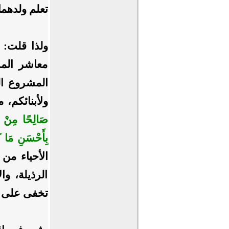
تعلم ولدهما
ولذا قلت: 
معاشر المس
المشروع ال
ولأبنائكم، 
صَالِحًا مِنْ ذَكَ
بِأَحْسَنِ مَا ك
الأحياء من 
الرذيلة، وا
تخفى على أ