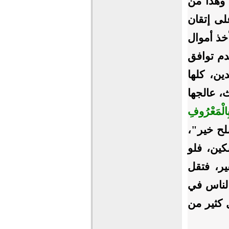
 وهذا من
لى إتقان
خذ أموال
دم توافق
ين، كلها
، عالجها
ِالْمَعْرُوفِ
لصلح خير"،
كين، فلو
ير، فتقل
الناس في
 كثير من