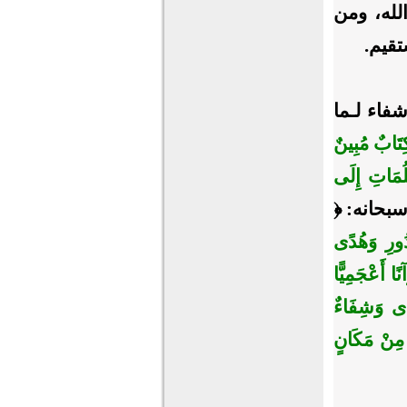
الله، ومن
تقيم.
فاء لـما
ِتَابٌ مُبِينٌ
لُمَاتِ إِلَى
دُورِ وَهُدًى
نًا أَعْجَمِيًّا
دًى وَشِفَاءٌ
َ مِنْ مَكَانٍ