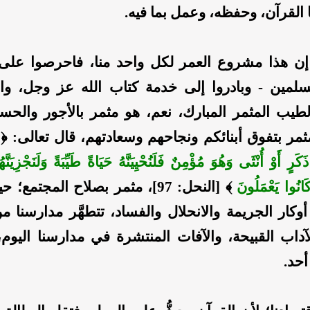
 القرآن، وحفظه، وعمل بما فيه.
إن هذا مشروع العمر لكل واحد منا، فاحرصوا على 
لمين - وبادروا إلى خدمة كتاب الله عز وجل، واب
طيب المثمر المبارك، نعم، هو مثمر بالأجور والحس
مثمر بتفوق أبنائكم ونجاحهم وسعادتهم، قال تعالى: ﴿
رٍ أَوْ أُنْثَى وَهُوَ مُؤْمِنٌ فَلَنُحْيِيَنَّهُ حَيَاةً طَيِّبَةً وَلَنَجْزِيَنَّ
َانُوا يَعْمَلُونَ
﴾ [النحل: 97]، مثمر بصلاح المجتمع؛
أوكار الجريمة والانحلال والفساد، تتطهَّر مدارسنا م
لآداب القبيحة، والآفات المنتشرة في مدارسنا اليوم، 
حد.