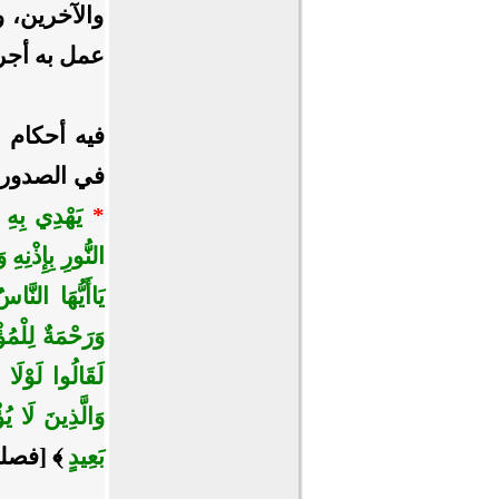
والآخرين، و
عمل به أجر،
فيه أحكام 
في الصدور،
*
يَهْدِي بِهِ ا
النُّورِ بِإِذْنِه
يَاأَيُّهَا النّ
وَرَحْمَةٌ لِلْمُؤ
لَقَالُوا لَوْلَا
وَالَّذِينَ لَا ي
بَعِيدٍ
﴾ [فصلت: 