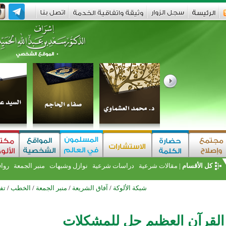
كل الأقسام
|
مقالات شرعية
دراسات شرعية
نوازل وشبهات
منبر الجمعة
روا
شبكة الألوكة
/
آفاق الشريعة
/
منبر الجمعة
/
الخطب
/
تف
القرآن العظيم حل للمشكلات