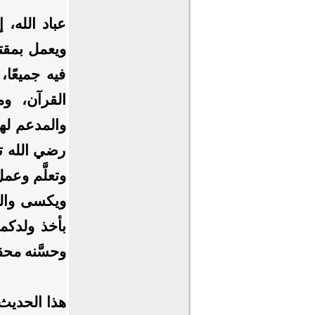
عباد الله،
ويعمل بمقت
فيه جميعًا،
القرآن، و
والمدعم له
رضي الله تع
وتعلَّم وعم
ويكسى والدا
بأخذ ولدكم
وحسَّنه محق
هذا الحديث -