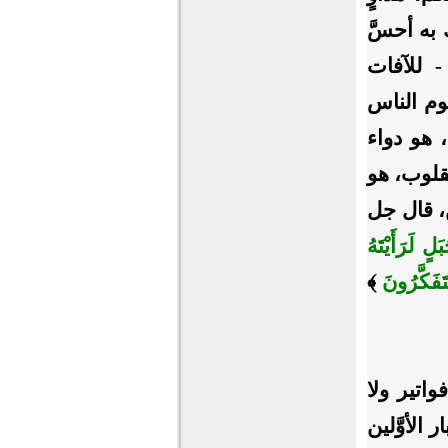
به أحسَّ
- للآفات
وم الناس
 هو دواء
قلوب، هو
، قال جل
لٍ لَرَأَيْتَهُ
تَفَكَّرُونَ
﴾
اتير ولا
الأوَّلين