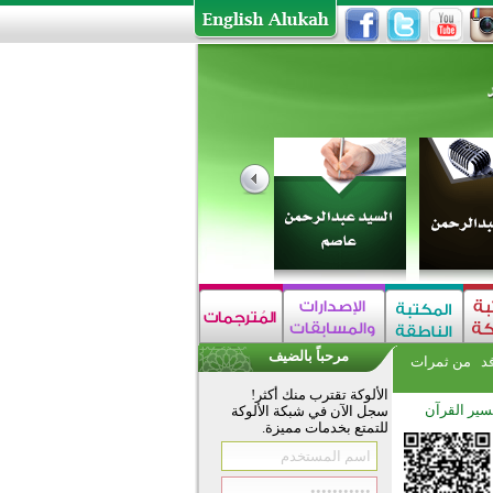
مرحباً بالضيف
فد
من ثمرات
الألوكة تقترب منك أكثر!
سير القرآن
سجل الآن في شبكة الألوكة
للتمتع بخدمات مميزة.