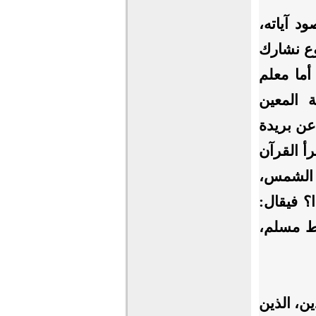
د آياته،
وع نشارك
أما معلم
 المعين
عن بريدة
أ القرآن
ثل الشمس،
ا؟ فيقال:
ط مسلم،
ين، الذين