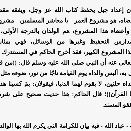
 إن إعداد جيل يحفظ كتاب الله عز وجل، ويفقه مقصو
ضاه، هو مشروع العمر - يا معاشر المسلمين - مشر
 وأعضاء هذا المشروع، هم الولدان بالدرجة الأولى، 
مدارس التحفيظ وغيرها من الوسائل، فهي بمثابة
ذا المشروع الكبير، فقد أخرج الحاكم في المستدرك 
الى عنه أن النبي صلى الله عليه وسلم قال: ((من قر
ل به، ألبس والداه يوم القيامة تاجًا من نور، ضوءه م
ه حلتين، لا يقوم لهما الدنيا، فيقولان: بمَ كسينا هذ
ا القرآن))؛ قال الحاكم: هذا حديث صحيح على شر
قو المسند.
 عباد الله - فيه بيان للكرامة التي يكرم الله بها الوالد