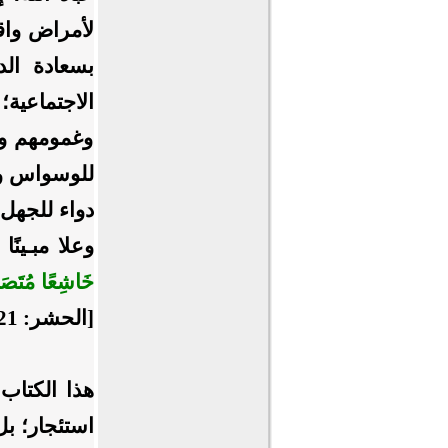
لأمراض واق
بسعادة الد
الاجتماعية
وغمومهم وم
للوسواس وا
دواء للجهل 
وعلا مبـينً
خَاشِعًا مُتَصَدِّ
[الحشر: 21].
هذا الكتاب 
استئجار؛ بل 