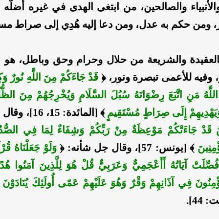
الأنبياء والصالحين، من ابتغى الهدى في غيره أضلَّه 
 ومن حكم به عدل، ومن دعا إليه هُدِي إلى صراط مس
العقيدة والشريعة من حلال وحرام وحق وباطل، هو ش
 وفيه للأعمى تبصرة ونور، ﴿
قَدْ جَاءَكُمْ مِنَ اللَّهِ نُورٌ وَك
للَّهُ مَنِ اتَّبَعَ رِضْوَانَهُ سُبُلَ السَّلَامِ وَيُخْرِجُهُمْ مِنَ الظُّ
ِ وَيَهْدِيهِمْ إِلَى صِرَاطٍ مُسْتَقِيمٍ
﴾ [المائدة: 15، 16]، وقال سبحانه: ﴿
َاسُ قَدْ جَاءَتْكُمْ مَوْعِظَةٌ مِنْ رَبِّكُمْ وَشِفَاءٌ لِمَا فِي الصُّ
ْمِنِينَ
﴾ [يونس: 57]، وقال جل شأنه:
﴿
وَلَوْ جَعَلْنَاهُ قُرْآ
 فُصِّلَتْ آيَاتُهُ أَأَعْجَمِيٌّ وَعَرَبِيٌّ قُلْ هُوَ لِلَّذِينَ آمَنُوا هُ
ُؤْمِنُونَ فِي آذَانِهِمْ وَقْرٌ وَهُوَ عَلَيْهِمْ عَمًى أُولَئِكَ يُنَادَوْن
44].