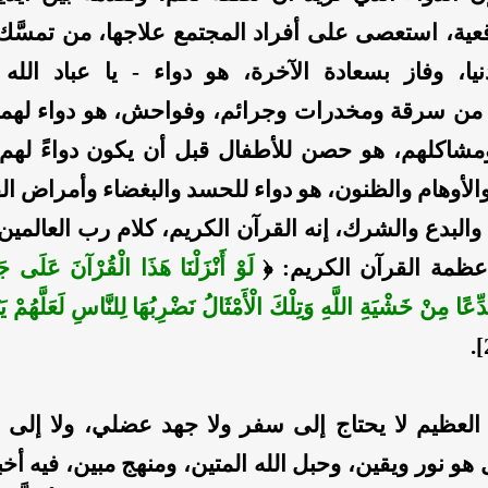
عية، استعصى على أفراد المجتمع علاجها، من تمسَّك 
نيا، وفاز بسعادة الآخرة، هو دواء - يا عباد الله 
؛ من سرقة ومخدرات وجرائم، وفواحش، هو دواء لهم
شاكلهم، هو حصن للأطفال قبل أن يكون دواءً لهم،
لأوهام والظنون، هو دواء للحسد والبغضاء وأمراض ال
والبدع والشرك، إنه القرآن الكريم، كلام رب العالمين
ا عظمة القرآن الكريم: ﴿
لَوْ أَنْزَلْنَا هَذَا الْقُرْآنَ عَلَى جَبَ
عًا مِنْ خَشْيَةِ اللَّهِ وَتِلْكَ الْأَمْثَالُ نَضْرِبُهَا لِلنَّاسِ لَعَلَّهُمْ يَ
العظيم لا يحتاج إلى سفر ولا جهد عضلي، ولا إلى فو
هو نور ويقين، وحبل الله المتين، ومنهج مبين، فيه أخبار 