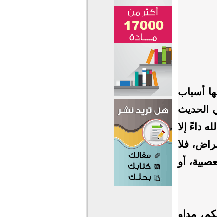
ها أسباب
ي الحديث
 داءً إلا
راض، فلا
صبية، أو
م، مداوٍ