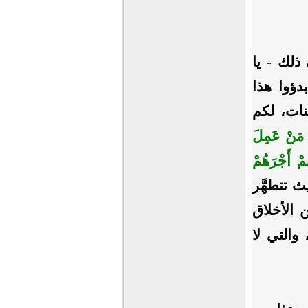
ذلك - يا
دؤوا هذا
نات، لكم
مَنْ عَمِلَ
هُمْ أَجْرَهُمْ
 حيث تتطهَّر
ن الأخلاق
والتي لا