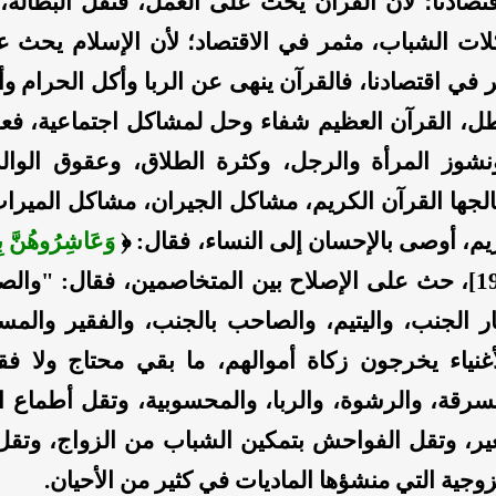
صادنا؛ لأن القرآن يحثُّ على العمل، فتقل البطالة،
ت الشباب، مثمر في الاقتصاد؛ لأن الإسلام يحث ع
 في اقتصادنا، فالقرآن ينهى عن الربا وأكل الحرام وأ
اطل، القرآن العظيم شفاء وحل لمشاكل اجتماعية، فع
نشوز المرأة والرجل، وكثرة الطلاق، وعقوق الوالد
جها القرآن الكريم، مشاكل الجيران، مشاكل الميراث
يم، أوصى بالإحسان إلى النساء، فقال: ﴿
وَعَاشِرُوهُنَّ ب
﴾ [النساء: 19]، حث على الإصلاح بين المتخاصمين، فقال: "وا
ر الجنب، واليتيم، والصاحب بالجنب، والفقير والمس
غنياء يخرجون زكاة أموالهم، ما بقي محتاج ولا فق
السرقة، والرشوة، والربا، والمحسوبية، وتقل أطماع 
ير، وتقل الفواحش بتمكين الشباب من الزواج، وتقل
وجية التي منشؤها الماديات في كثير من الأحيان.