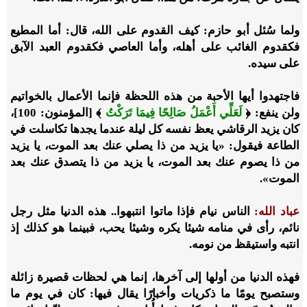
ولما سُئل أبو حازم: كيف القدوم على الله، قال: أما المطيع
فكقدوم الغائب على أهله، وأما العاصي فكقدوم العبد الآبق
على سيده.
فاجتهدوا أيها الأحبة من هذه اللحظة فإنما الأعمال بالخواتيم
ولن ينفع:
﴿
لَعَلِّي أَعْمَلُ صَالِحًا فِيمَا تَرَكْتُ
﴾ [المؤمنون: 100]
،
كان يزيد الرقاشي يعظ نفسه كل ليلة عندما يجدها تكاسلت في
الطاعة فيقول: «يا يزيد من ذا يصلي عنك بعد الموت، يا يزيد
من ذا يصوم عنك بعد الموت، يا يزيد من ذا يتصدق عنك بعد
الموت».
عباد الله:
الناس نيام فإذا ماتوا انتبهوا.. هذه الدنيا مثل رجل
نائم، رأى في منامه شيئا يكره وشيئا يحب، فبينما هو كذلك إذ
انتبه واستيقظ من نومه.
فهذه الدنيا من أولها إلى آخرها، إنما هي لحظات قصيرة زائلة
وستصبح يومًا ما ذكريات وأخبارًا يقال فيها: كان في يوم ما