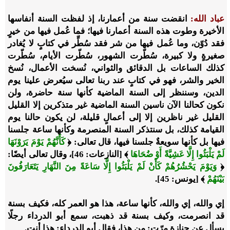
عباد الله:
انقضت سنة من أعمارنا، إذ لفظت السنة أنفاسها
الأخيرة وطوت هذه السنة أعمارنا فيها؛ فما عُمل فيها من خيرٍ
فقد دُوّن، وما عُمل فيها من شر فقد سُطِّر في كتابٍ لا يُغادر
صغيرةٍ ولا كبيرة، سُطّرت الشهور، سُطّرت الأيام، سُطّرت
كذلك الساعات بل الدقائق والثواني، نُسخت الأعمال، نُسخ
الخير والشر، فهو في كتابٍ عند ربنا تعالى سيُعرض علينا يوم
الدين، وسننظر إلى السنة الماضية كأنها سنة حاضرة، ولن
نكون كحالنا الآن ناسين السنة الماضية غير متذكرين إلا القليل
القليل غير ناظرين إلا إلى أعمالٍ قليلة، لن يكون حالنا يوم
القيامة كذلك، بل سنتذكر السنة المنصرمة وكأنها ساعة جلسنا
فيها بل كأنها سويعةٌ جلسنا فيها، قال تعالى:
﴿
كَأَنَّهُمْ يَوْمَ يَرَوْنَهَا
لَمْ يَلْبَثُوا إِلَّا عَشِيَّةً أَوْ ضُحَاهَا
﴾ [النازعات: 46]
،
وقال تعالى أيضًا:
﴿
وَيَوْمَ يَحْشُرُهُمْ كَأَنْ لَمْ يَلْبَثُوا إِلَّا سَاعَةً مِنَ النَّهَارِ يَتَعَارَفُونَ
بَيْنَهُمْ
﴾ [يونس: 45]
.
إي والله، إي والله، كأنها ساعة، هذا هو العمر كله، فكيف بسنة
قد انصرمت، وكيف بسنة قد ذهبت، سمع أبو الدرداء رجلًا
يسأل عن جنازة مرّت: من هذا، فقال أبو الدرداء: هذا أنت.