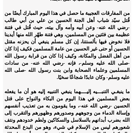
من المفارقات العجيبة ما حصل في هذا اليوم المبارك أيضًا من
قُتل سيّد شباب أهل الجنة الحسين بن علي بن أبي طالب
-رضي الله عنه- وعن أبيه وأمه وآل بيته، حيث قُتل في فتنة
عظيمة بين فئتين من المسلمين، وهي فتنة طهّر الله منها أيدينا
فلا نخوض فيها بألسنتنا، إن كل مسلم ينبغي أن يحزنه مقتل
الحسين أو حتى غير الحسين من عامة المسلمين فكيف إذا كان
من أهل الفضل والمكانة، وكيف إذا كان من قرابة رسول الله
-صلى الله عليه وسلم-، فإنه -رضي الله عنه- من سادات
المسلمين وعلماء الصحابة وابن بنت رسول الله -صلى الله
عليه وسلم- وكان عابدًا شجاعًا سخيًا.
ما ينبغـي التنبـــيه إليــــهما ينبغي التنبيه إليه هو أن ما يفعله
بعض المسلمين في هذا اليوم من البكاء والنواح على قتل
الحسين -رضي الله عنه-، وما يقومون به من تعذيب أنفسهم
وإسالة الدماء من وجوههم وصدورهم وظهورهم والتقرب إلى
الله بضرب أبدانهم بالسلاسل والسكاكين ولطم خدودهم ونتف
شعورهم ليس من الإسلام في شيء، وهو من البدع المحدثة