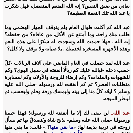
يعاني من ضيق النفس؟ إنه الله المنعم المتفضل، فهل شكرت
يا عبد الله تلك النعمة العظيمة؟
عبد الله كم أكلت طوال العام ولم يتوقف الجهاز الهضمي وما
طلب منك راحة، وما أمتنع عن الأكل، من عافاه؟ من حفظه؟
إنه الله.. فهلا حمدت الله وسجدت له شكرًا على هذه النعم
وهذه الأجهزة المسخرة لخدمتك.. بلا صيانة ولا توقف ولا كلل؟
عبد الله لقد حصلت في العام الماضي على آلاف الريالات -كلٌ
حسب دخله -فبالله عليك كم ريالًا أنفقته في سبيل الهوى؟ وكم
للشهوات والملذات؟ وكم إرضاء للزوجة والأولاد، وكم لمسايرة
متطلبات العصر؟ ثم كم أنفقت لله ورسوله -صلى الله عليه
وسلم-؟ ليعُد كلٌ منا إلى بيته وليمسك ورقة وقلم وليحسب ثم
لينظر النتيجة.
عبد الله..
لن يبقى لك إلا ما أنفقته لله ورسوله؛ فهذا حبيبنا
ورسولنا -صلى الله عليه وسلم- يذبح شاة ويُتصدقُ بها ثم يسأل
زوجته في تربية بديعة لها: «
ما بقي منها
؟ » قالت: ما بقي منها