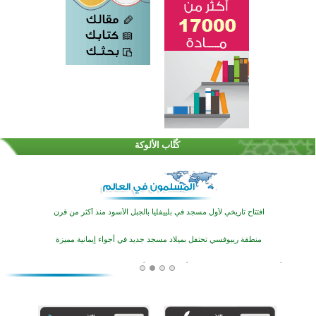
اختتام الدورة التاسعة لمسابقة حفظ وتلاوة القرآن الكريم في أزناكاييف
تيسليتش تختتم برنامجا تعليميا لتعزيز القيم وبناء الشخصية للشباب المسلمين
كُتَّاب الألوكة
اختتام منافسات قرآنية متميزة في بنغلاديش بمشاركة 3000 متسابق
أكثر من 400 طالب يشاركون في مسابقة المعلومات الإسلامية بأستراليا
افتتاح تاريخي لأول مسجد في بلييفليا بالجبل الأسود منذ أكثر من قرن
منطقة ريبوفسي تحتفل بميلاد مسجد جديد في أجواء إيمانية مميزة
أكبر مشروع إسلامي في ريف أستراليا يفتتح أبوابه بعد سنوات من العمل والعطاء
القرآن والتربية في صدارة البرامج الصيفية للمسلمين في بينزا وساراتوف وموردوفيا هذا العام