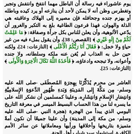
يوم عاشوراء فيه رسالة أن الباطل مهما انتفخ وانتفش وتجبر
وتغطرس وظن أنه لا يمكن لأحد أن ينازعه أو يرد كيده وباطله
أو يهزم جنده وجحافله فإن مصيره إلى الهلاك وعاقبته هي
الذلة والهوان، فهذا فرعون الطاغية بلغ به التكبر والغرور أن
يدّعي الألوهية، وأن يعلن للناس بكل جرأة وصفاقة:
﴿
مَا عَلِمْتُ
لَكُمْ مِنْ إِلَهٍ غَيْرِي
﴾
[القصص: 38]، وأن يقول بملء فيه من غير
حياءٍ ولا خجل:
﴿
فَقَالَ أَنَا رَبُّكُمُ الْأَعْلَى
﴾
[النازعات: 24]، ولكنه
حين حل به العذاب لم يُغن عنه ملكه وسلطانه، ولا جنده
وأعوانه، ولا تبجحه وادعاؤه،
﴿
فَأَخَذَهُ اللَّهُ نَكَالَ الْآخِرَةِ وَالْأُولَى
﴾
[النازعات: 25].
العاشر من محرم يُذَكِّرُنَا بِهِجرَةِ المُصطَفَى -صلى الله عليه
وسلم- مِن مَكَّةَ إِلى المَدِينَةِ وَبَدءِ ظُهُورِ الدَّعوَةِ الإِسلامِيَّةِ
وَانتِصَارِ الإِسلامِ وَانتِشَارِه. وعلينا كمسلمين أن نشكر الله على
ما يسره لنا من هذا الحساب البسيط الميسر في معرفة التاريخ
اليومي الذي يبدأ من الهجرة (هجرة النبي -صلى الله عليه
وسلم- من مكة إلى المدينة) وأن علينا جميعًا أن نكون أمةً
متميزة بتاريخها وأخلاقها ورأيها ومعاملاتها عن سائر الأمم
الكافرة. استشهاد سيد شباب أهل الجنة.