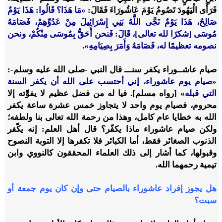
فَرَأَى الْيَهُودَ تَصُومُ يَوْمَ عَاشُورَاءَ فَقَالَ
: «مَا هَذَا؟ قَالُوا: هَذَا يَوْمٌ
صَالِحٌ، هَذَا يَوْمٌ نَجَّى اللَّهُ بَنِي إِسْرَائِيلَ مِنْ عَدُوِّهِمْ، فَصَامَهُ
مُوسَى [شكرًا لله تعالى]، قَالَ: فَنحن أَحَقُّ بِمُوسَى مِنْكُمْ، ونحن
نصومه تعظيمًا له، فَصَامَهُ وَأَمَرَ بِصِيَامِهِ».
صيام عاشــوراء يكفر سنـــ قال النبي -صلى الله عليه وسلم-:
«
صيام يوم عاشوراء، إني أحتسب على الله أن يكفر السنة
التي قبله
» [رواه مسلم]. فيا له من فضل عظيم لا يفوِّته إلا
محروم، فصيام يوم واحد لا يتجاوز خمس عشرة ساعة يكفر
الله به خطايا عام كامل، وهذا من رحمة الله تعالى بنا ولطفه؛
ولكن صيام عاشوراء ماذا يكفّر؟ قال أهل العلم: إنه يكّفر
الذنوب الصغائر فقط، أما الكبائر فلا تكفرها إلا التوبة النصوح
وقبولها، كما أشار إلى ذلك العلماء المحققون كالنووي وابن
تيمية رحمهما الله.
هل يجوز إفراد عاشوراء بالصيام حتى وإن كان يوم جمعة أو
سبت؟