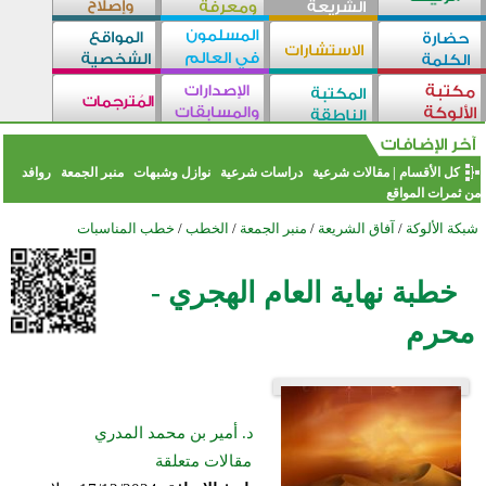
كل الأقسام
|
مقالات شرعية
دراسات شرعية
نوازل وشبهات
منبر الجمعة
روافد
من ثمرات المواقع
شبكة الألوكة
/
آفاق الشريعة
/
منبر الجمعة
/
الخطب
/
خطب المناسبات
خطبة نهاية العام الهجري -
محرم
د. أمير بن محمد المدري
مقالات متعلقة