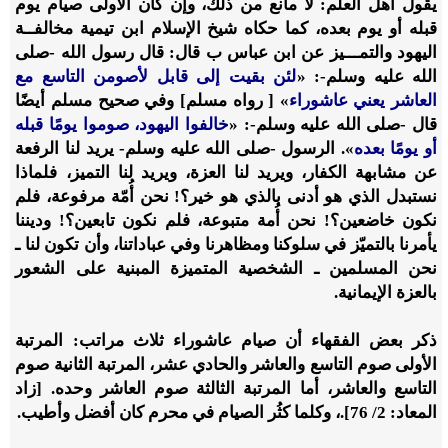
يقول أهل العلم: لا مانع من ذلك، وإن كان الأولى صيام يوم
قبله أو يوم بعده، كما حكاه شيخ الإسلام ابن تيمية مخالفــة
اليهود والتمـــيز عن ابن عباس ب قال: قال رسول الله -صلى
الله عليه وسلم-: «
لئن بقيت إلى قابل لأصومن التاسع مع
العاشر يعني عاشوراء
» [ رواه مسلم] وفي صحيح مسلم أيضًا
قال -صلى الله عليه وسلم-: «
خالفوا اليهود، صوموا يومًا قبله
أو يومًا بعده
». الرسول -صلى الله عليه وسلم- يريد لنا الرفعة
عن مشابهة الكفار، ويريد لنا العزة، ويريد لنا التميز، فلماذا
نستبدل الذي هو أدنى بالذي هو خير؟! نحن أُمّة مرفوعة، فلم
نكون خاضعين؟! نحن أُمة متبوعة، فلم نكون تابعين؟! وديننا
يأمرنا بالتميّز في سلوكنا ومظاهرنا وفي عباداتنا، وأن تكون لنا ـ
نحن المسلمين ـ الشخصية المتميزة المبنية على الشعور
بالعزة الإيمانية.
ذكر بعض الفقهاء أن صيام عاشوراء ثلاث مراتب: المرتبة
الأولى صوم التاسع والعاشر والحادي عشر، المرتبة الثانية صوم
التاسع والعاشر، أما المرتبة الثالثة صوم العاشر وحده. [زاد
المعاد: 2/ 76].، وكلما كثُر الصيام في محرم كان أفضل وأطيب.