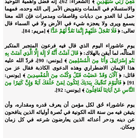
مَعِيَ رَبِّي سَيَهْدِينِ
﴾ [الشعراء: 62]
، إنه فضل وأهمية التوحيد
والاستسلام في الملمات وتفويض الأمر إلى الله وحده، فمهما
حمل لنا العدو من دبابات وقاصفات ومدمرات فإن الله معنا
يسمع ويرى ولا يعجزه شيء في الأرض ولا في السماء قال
تعالى:
﴿
فَلَا تَعْجَلْ عَلَيْهِمْ إِنَّمَا نَعُدُّ لَهُمْ عَدًّا
﴾ [مريم: 84].
يوم عاشوراء اليوم الذي قال فيه فرعون المتجبر المتكبر
المتألّه، لما أيقن بالهلاك:
﴿
قَالَ آمَنْتُ أَنَّهُ لَا إِلَهَ إِلَّا الَّذِي آمَنَتْ بِهِ
بَنُو إِسْرَائِيلَ وَأَنَا مِنَ الْمُسْلِمِينَ
﴾ [يونس: 90]
، فردّ الله عليه
هذا الإيمان الاضطراري وهذه الدعوى الكاذبة فقال عز من
قائل:
﴿
آلْآنَ وَقَدْ عَصَيْتَ قَبْلُ وَكُنْتَ مِنَ الْمُفْسِدِينَ
﴾
[يونس:
91]
﴿
فَالْيَوْمَ نُنَجِّيكَ بِبَدَنِكَ لِتَكُونَ لِمَنْ خَلْفَكَ آيَةً وَإِنَّ كَثِيرًا مِنَ
النَّاسِ عَنْ آيَاتِنَا لَغَافِلُونَ
﴾
[يونس: 92].
يوم عاشوراء حُق لكل مؤمن أن يعرف قدره ومقداره، وأن
يتيقن فيه من سنة الله الكونية في نُصرة أوليائه الذين ينافحون
عن دينه ودحر أعدائه الذين يعارضون شرعه في كل زمان
ومكان.