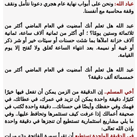
عباد الله:
ونحن على أبواب نهاية عام هجري دعونا نتأمل ونقف
وقفة محاسبة مع أنفسنا.
عبد الله هل تعلم أنك أمضيت في العام الماضي أكثر من
ثلاثمائة وستين يومًا؟ ؛ أي أكثر من ثمانية آلاف ساعة، ثمانية
آلاف خزانة املآها بما شئت حسنات أو سيئات خير أو شر ذكر
أو غيبة أو نميمة. بعد انتهاء الساعة تُغلق ولا تُفتح إلا يوم
القيامة.
عبد الله هل تعلم أنك أمضيت في العام الماضي أكثر من
خمسمائة ألف دقيقة؟
أخي المسلم..
إن الدقيقة من الزمن يمكن أن تفعل فيها خيرًا
كثيرًا، دقيقة واحدة يمكن أن تزيد في عمرك، في عطائك، في
فهمك وفي حفظك وأيضًا في حسناتك... دقيقة واحدة تُكتب في
صحيفة أعمالك إذا عرفت كيف تستثمرها وتحافظ عليها.. وفي
ما يلي مشاريع استثمارية تستطيع أن تنجزها في دقيقة واحدة
بإذن الله تعالى:
في الدقيقة الواحدة تستطيع
أن تقرأ سورة الفاتحة «3» مرات