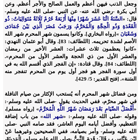
وجعل الذنب فيهن أعظم والعمل الصالح والأجر أعظم. وعن
أبي بكرة -رضي الله عنه- عن النبي -صلى الله عليه وسلم-
قال: «
السَّنَةُ اثْنَا عَشَرَ شَهْرًا مِنْهَا أَرْبَعَةٌ حُرُمٌ ثَلَاثَةٌ مُتَوَالِيَاتٌ: ذُو
الْقَعْدَةِ وَذُو الْحِجَّةِ وَالْمُحَرَّمُ، وَرَجَبُ مُضَرَ الَّذِي بَيْنَ جُمَادَى
وَشَعْبَانَ
»[رواه البخاري]. وكانوا يسمون شهر المحرم شهر الله
الأصم لشدة تحريمه. [اللطائف: 83]. وقال أبو عثمان النهدي:
«كانوا يعظمون ثلاث عشرات: العشر الأخير من رمضان
والعشر الأول من ذي الحجة والعشر الأول من المحرم».
[اللطائف: 84]. وقال قتادة: «إن الفجر الذي أقسم الله به في
أول سورة الفجر هو فجر أول يوم من المحرم تنفجر منه
السَنة». [فتح القدير: 5/ 429].
ومن فضائل شهر المحرم أنه يُستحب الإكثار من صيام النافلة
في شهر محرّم، ففي الحديث يقول -صلى الله عليه وسلم-:
«
أَفْضَلُ الصِّيَامِ بَعْدَ رَمَضَانَ شَهْرُ اللَّهِ الْمُحَرَّمُ
» [رواه مسلم]،
وقوله -صلى الله عليه وسلم-: «
شهر الله
» من باب إضافة
التعظيم، وأفضل أيامه اليوم العاشر، فقد صامه النبي -صلى
الله عليه وسلم- وأمر بصيامه، ففي الصحيحين وغيرهما عَنْ
ابْنِ عَبَّاسٍ ب
قَالَ: قَدِمَ النَّبِيُّ -صلى الله عليه وسلم- الْمَدِينَةَ،