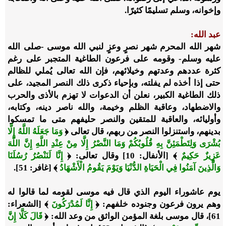
وإخوانه، وسلم تسليمًا كثيرًا.
عبد الله:
شهر الله المحرم شهر نصرٍ وعزٍ لنبي الله موسى -صلى الله
عليه وسلم- وقومه على فرعون الطاغية المتجبر على رغم
كثرة عددهم وعدتهم وخيلائهم، فإن الله تعالى يُملي للظالم
حتى إذا أخذه لم يفلته، وبإحياء ذكرى ذلك النصر المجيد، على
ذلك الطاغية الكبير، نعلن أن الدعوات لا تهزم بالأذى والحرب
والاضطهاد، وعاقبة الظلم وخيمة، والله ناصر دينه، وكتابه،
وأوليائه، والعاقبة للمتقين والنصر حليفهم متى ما تمسكوا
بدينهم، واستنزلوا النصر من ربهم، قال تعالى
﴿
وَمَا جَعَلَهُ اللَّهُ إِلَّا
بُشْرَى وَلِتَطْمَئِنَّ بِهِ قُلُوبُكُمْ وَمَا النَّصْرُ إِلَّا مِنْ عِنْدِ اللَّهِ إِنَّ اللَّهَ
عَزِيزٌ حَكِيمٌ
﴾ [الأنفال: 10]
وقال تعالى:
﴿
إِنَّا لَنَنْصُرُ رُسُلَنَا
وَالَّذِينَ آمَنُوا فِي الْحَيَاةِ الدُّنْيَا وَيَوْمَ يَقُومُ الْأَشْهَادُ
﴾
[غافر: 51].
يوم عاشوراء اليوم الذي قال فيه موسى لقومه لما قالوا له
وهم يرون فرعون وجنوده خلفهم:
﴿
إِنَّا لَمُدْرَكُونَ
﴾ [الشعراء:
61]
، قال موسى بلغة المؤمن الواثق من وعد الله:
﴿
قَالَ كَلَّا إِنَّ