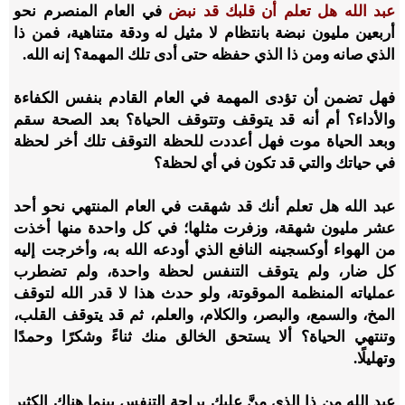
عبد الله هل تعلم أن قلبك قد نبض
في العام المنصرم نحو
أربعين مليون نبضة بانتظام لا مثيل له ودقة متناهية، فمن ذا
الذي صانه ومن ذا الذي حفظه حتى أدى تلك المهمة؟ إنه الله.
فهل تضمن أن تؤدى المهمة في العام القادم بنفس الكفاءة
والأداء؟ أم أنه قد يتوقف وتتوقف الحياة؟ بعد الصحة سقم
وبعد الحياة موت فهل أعددت للحظة التوقف تلك أخر لحظة
في حياتك والتي قد تكون في أي لحظة؟
عبد الله هل تعلم أنك قد شهقت في العام المنتهي نحو أحد
عشر مليون شهقة، وزفرت مثلها؛ في كل واحدة منها أخذت
من الهواء أوكسجينه النافع الذي أودعه الله به، وأخرجت إليه
كل ضار، ولم يتوقف التنفس لحظة واحدة، ولم تضطرب
عملياته المنظمة الموقوتة، ولو حدث هذا لا قدر الله لتوقف
المخ، والسمع، والبصر، والكلام، والعلم، ثم قد يتوقف القلب،
وتنتهي الحياة؟ ألا يستحق الخالق منك ثناءً وشكرًا وحمدًا
وتهليلًا.
عبد الله من ذا الذي منَّ عليك براحة التنفس بينما هناك الكثير