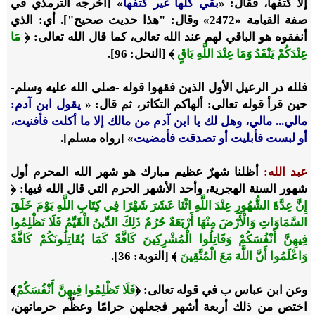
إلا كتفها، فقال: «
بقي كلّها غير كتفها
» [أخرجه الترمذي في
صفة القيامة «2472» وقال: "هذا حديث صحيح"]. أي: الذي
أنفقوه هو الباقي لهم عند الله تعالى، كما قال الله تعالى:
﴿
مَا
عِنْدَكُمْ يَنْفَدُ وَمَا عِنْدَ اللَّهِ بَاقٍ
﴾ [النحل: 96]
.
فلله در الرعيل الأول الذين فقهوا قوله -صلى الله عليه وسلم-
حين قرأ قوله تعالى: ألهاكم التكاثر، ثم قال: «
يقول ابن آدم:
مالي... مالي، وهل لك يا ابن آدم من مالك إلا ما أكلت فأفنيت،
أو لبست فأبليت أو تصدقت فأمضيت
» [رواه مسلم].
عبد الله:
أظلنا شهرٌ عظيم مبارك هو شهر الله المحرم أول
شهور السنة الهجرية، وأحد الأشهر الحرم التي قال الله فيها:
﴿
إِنَّ عِدَّةَ الشُّهُورِ عِنْدَ اللَّهِ اثْنَا عَشَرَ شَهْرًا فِي كِتَابِ اللَّهِ يَوْمَ خَلَقَ
السَّمَاوَاتِ وَالْأَرْضَ مِنْهَا أَرْبَعَةٌ حُرُمٌ ذَلِكَ الدِّينُ الْقَيِّمُ فَلَا تَظْلِمُوا
فِيهِنَّ أَنْفُسَكُمْ وَقَاتِلُوا الْمُشْرِكِينَ كَافَّةً كَمَا يُقَاتِلُونَكُمْ كَافَّةً
وَاعْلَمُوا أَنَّ اللَّهَ مَعَ الْمُتَّقِينَ
﴾ [التوبة: 36]
.
وعن ابن عباس ب في قوله تعالى:
﴿
فَلَا تَظْلِمُوا فِيهِنَّ أَنْفُسَكُمْ
﴾
اختص من ذلك أربعة أشهر فجعلهن حرامًا وعظّم حرماتهن،