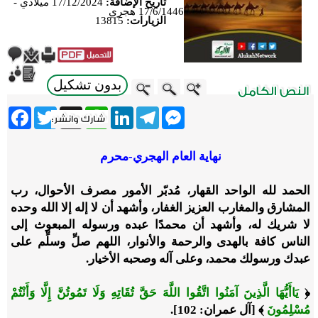
تاريخ الإضافة:
17/12/2024 ميلادي -
17/6/1446 هجري
الزيارات:
13815
بدون تشكيل
ebook
Twitter
WhatsApp
X
LinkedIn
Telegram
Messenger
نهاية العام الهجري-محرم
الحمد لله الواحد القهار، مُدبّر الأمور مصرف الأحوال، رب
المشارق والمغارب العزيز الغفار، وأشهد أن لا إله إلا الله وحده
لا شريك له، وأشهد أن محمدًا عبده ورسوله المبعوث إلى
الناس كافة بالهدى والرحمة والأنوار، اللهم صلِّ وسلِّم على
عبدك ورسولك محمد، وعلى آله وصحبه الأخيار.
﴿
يَاأَيُّهَا الَّذِينَ آمَنُوا اتَّقُوا اللَّهَ حَقَّ تُقَاتِهِ وَلَا تَمُوتُنَّ إِلَّا وَأَنْتُمْ
مُسْلِمُونَ
﴾
[آل عمران: 102]
.