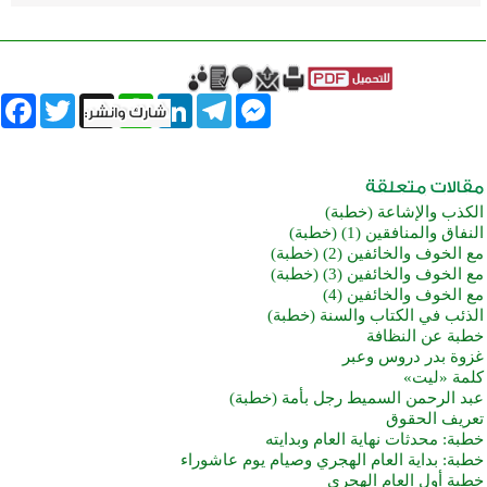
book
Twitter
WhatsApp
X
LinkedIn
Telegram
Messenger
الكذب والإشاعة (خطبة)
النفاق والمنافقين (1) (خطبة)
مع الخوف والخائفين (2) (خطبة)
مع الخوف والخائفين (3) (خطبة)
مع الخوف والخائفين (4)
الذئب في الكتاب والسنة (خطبة)
خطبة عن النظافة
غزوة بدر دروس وعبر
كلمة «ليت»
عبد الرحمن السميط رجل بأمة (خطبة)
تعريف الحقوق
خطبة: محدثات نهاية العام وبدايته
خطبة: بداية العام الهجري وصيام يوم عاشوراء
خطبة أول العام الهجري