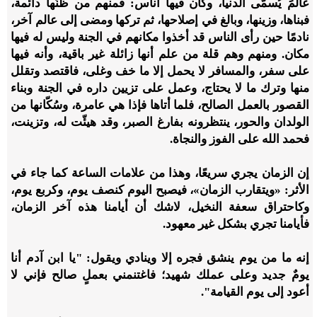
عالمََ يُسمّى الدنيا، وكان فيها أُناس: فمنهم من ظنّها دائمة،
فبناها، وزينها، وبالغ في إصلاحها، ثم تركها ومضى إلى عالم آخر،
نادمًا حين رأى الناس قد أخذوا مكانهم في الجنة وليس له فيها
مكان. ومنهم وهم قلة من علم أنها زائلة غير باقية، وأنه فيها
على سفر، والمسافر لا يحمل إلا ما خف وغلى، فاقتصد وتقلل
منها وترك ما لا يحتاج، وعمل على تزيين داره في الجنة وبناء
القصور بالعمل الصالح، فلما أتاها فإذا هي عامرة، وسُكّانها من
الولدان والحور، ينتظرونه بفارغ الصبر، وقد هيئّت له، وتزينت،
فحمد الله على الفوز والنجاة.
إن الزمان يجري سريعًا، وهذا من علامات الساعة كما جاء في
الأثر: «ويتقارب الزمان»، فيصبح اليوم كنصف يوم، وكربع يوم،
وكاحتراق سعفة النخيل، لاشك أن أيامنا هذه آخر الزمان،
فأيامنا تجري بشكل غير معهود.
إنه ما من يوم ينشق فجره إلا وينادي ويقول: "يا ابن آدم أنا
يومٌ جديد وعلى عملك شهيد؛ فاغتنمني بعملٍ صالح فإني لا
أعود إلى يوم القيامة".