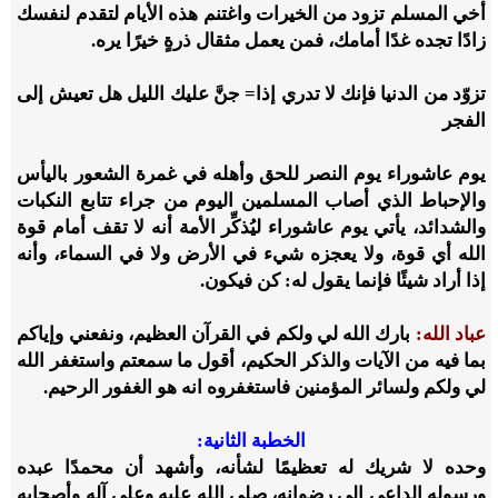
أخي المسلم تزود من الخيرات واغتنم هذه الأيام لتقدم لنفسك
زادًا تجده غدًا أمامك، فمن يعمل مثقال ذرةٍ خيرًا يره.
تزوّد من الدنيا فإنك لا تدري إذا= جنَّ عليك الليل هل تعيش إلى
الفجر
يوم عاشوراء يوم النصر للحق وأهله في غمرة الشعور باليأس
والإحباط الذي أصاب المسلمين اليوم من جراء تتابع النكبات
والشدائد، يأتي يوم عاشوراء ليُذكِّر الأمة أنه لا تقف أمام قوة
الله أي قوة، ولا يعجزه شيء في الأرض ولا في السماء، وأنه
إذا أراد شيئًا فإنما يقول له: كن فيكون.
عباد الله:
بارك الله لي ولكم في القرآن العظيم، ونفعني وإياكم
بما فيه من الآيات والذكر الحكيم، أقول ما سمعتم واستغفر الله
لي ولكم ولسائر المؤمنين فاستغفروه انه هو الغفور الرحيم.
الخطبة الثانية:
وحده لا شريك له تعظيمًا لشأنه، وأشهد أن محمدًا عبده
ورسوله الداعي إلى رضوانه، صلى الله عليه وعلى آله وأصحابه