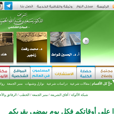
كل الأقسام
|
مقالات شرعية
دراسات شرعية
نوازل وشبهات
منبر الجمعة
روا
شبكة الألوكة
/
آفاق الشريعة
/
منبر الجمعة
/
الخطب
/
الرقائق والأخ
 على أوقاتكم فكل يوم يمضي يقربكم