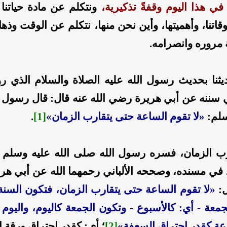
ي هذا اليوم وقفةً تذكيرية،
ونتكلم عن مادة حياتنا و
قاتنا، وأهميتها، وأين نحن منها، نتكلم عن الوقت وذه
روره وانصرامه.
ثنا بحديث رسول الله
عليه الصلاة والسلام الذي روا
 سننه عن أبي هريرة رضي الله عنه قال: قال رسول 
سلم:
«لا تقوم الساعة حتى يتقارب الزمان»
[1]
.
ب الزمان
، فسره رسول الله صلى الله عليه وسلم ف
د في مسنده، وصححه الألباني رحمهما الله عن أبي ه
ل:
«لا تقوم الساعة حتى يتقارب الزمان، فتكون السنة
معة - أي: كالأسبوع - وتكون الجمعة كاليوم، واليوم 
عة كقدر احتراق السعفة»
[2]
؛ أي: كقدر احتراق ورقة ا