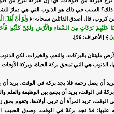
زع البركة من الأوقات؛ أي: إن البركة تنزع من الأو
ذلك؟
السبب في ذلك هو الذنوب
التي هي دمارٌ للش
ن كروب، قال أصدق القائلين سبحانه: ﴿
وَلَوْ أَنَّ أَهْلَ ا
َحْنَا عَلَيْهِمْ بَرَكَاتٍ مِنَ السَّمَاءِ وَالْأَرْضِ وَلَكِنْ كَذَّبُوا فَأَخَذ
ونَ
﴾ [الأعراف: 96].
أرض مليئتان بالبركات
، والنعم، والخيرات، لكن الذنوب
، الذنوب هي التي تمحق بركة الحياة، وبركة الأوقات.
يريد أن يصل رحمه
فلا يجد بركة في الوقت، يريد أن يق
 بركةً في الوقت، يريد أن يجمع بين الوظيفة والعلم وال
ي الوقت، تريد المرأة أن تربي أولادها، وتقوم بحق زو
ه عليها؛ فلا تجد بركةً في الوقت، وصدق الحبيب