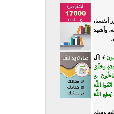
 أنفسنا،
ه، وأشهد
.
ِمُونَ
﴾ [آل
ِدَةٍ وَخَلَقَ
َاءَلُونَ بِهِ
 اتَّقُوا اللَّهَ
يُطِعِ اللَّهَ
ليه وسلم