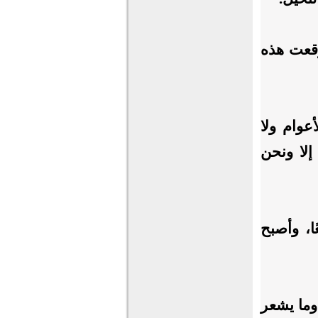
وقعت هذه
عوام ولا
إلا ونحن
ا، وأصبح
وما يشعر