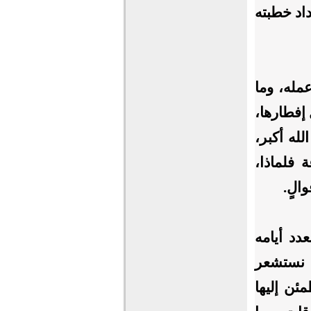
اد خطبته
له، وما
 إفطارها
،
له أكبر،
 فلماذا،
الٍ.
دد أيامه
ا نستشعر
مئن إليها