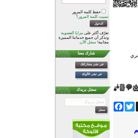
حفظ كلمة المرور
نسيت كلمة المرور؟
تعرّف أكثر على
مزايا العضوية
وتذكر أن جميع خدماتنا المميزة
مجانية!
سجل الآن
.
شارك معنا
في نشر مشاركتك
في نشر الألوكة
سجل بريدك
Facebook
Twitter
Wh
م