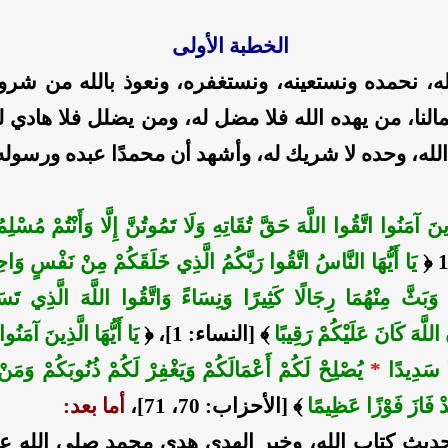
الخطبة الأولى
ه، نحمده ونستعينه، ونستغفره، ونعوذ بالله من شرور
لنا، من يهده الله فلا مضل له، ومن يضلل فلا هادي ل
لا الله، وحده لا شريك له، وأشهد أن محمدًا عبده ورسوله
َذِينَ آمَنُوا اتَّقُوا اللَّهَ حَقَّ تُقَاتِهِ وَلَا تَمُوتُنَّ إِلَّا وَأَنْتُمْ مُسْل
يَا أَيُّهَا النَّاسُ اتَّقُوا رَبَّكُمُ الَّذِي خَلَقَكُمْ مِنْ نَفْسٍ وَاح
 وَبَثَّ مِنْهُمَا رِجَالًا كَثِيرًا وَنِسَاءً وَاتَّقُوا اللَّهَ الَّذِي تَس
َ اللَّهَ كَانَ عَلَيْكُمْ رَقِيبًا
﴾ [النساء: 1]، ﴿
يَا أَيُّهَا الَّذِينَ آمَنُوا
ا سَدِيدًا
*
يُصْلِحْ لَكُمْ أَعْمَالَكُمْ وَيَغْفِرْ لَكُمْ ذُنُوبَكُمْ وَمَنْ 
ْ فَازَ فَوْزًا عَظِيمًا
﴾ [الأحزاب: 70، 71]،
أما بعد:
حديث كتاب الله، وخير الهدي هدي محمد صلى الله ع