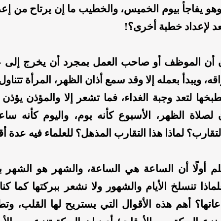
 وهو يفاجأ بيوم الخميس، والخطيب ما إن يرتاح من إعد
عد لإعداد خطبة أخرى
؟!
أن الموظف أو صاحب العمل بمجرد أن يخرج إلى عم
اقه، ويبدأ بعمله إلا وقد سمع أذان الظهر،
المرأة تتناول
خها لتعد وجبة الغداء، فما تشعر إلا والمؤذن يؤذن ال
 لصلاة الظهر، الأسبوع كأنه يوم، واليوم كأنه ساعة
لتقارب؟ لماذا هذا التقارب المذهل؟ للعلماء فيه عدة أقو
م أولًا
أن الساعة هي الساعة، والشهر هو الشهر بع
ماذا تنسلخ الأيام والشهور ولا نشعر ببركتها كما كن
عاتها؟
أهم هذه الأقوال التي يستريح لها القلب
، وتط