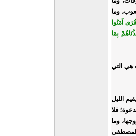
قات، وما
عوب، وما
لْقُرَى آمَنُوا
ْنَاهُمْ بِمَا
 هي التي
يم الليل
دعوة؛ فلا
جها، وما
 المصطفى