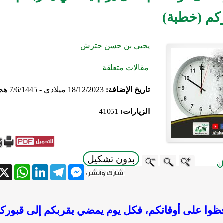
كم (خطبة)
يحيى بن حسن حترش
مقالات متعلقة
تاريخ الإضافة:
18/12/2023 ميلادي - 7/6/1445 هجري
الزيارات:
41051
بدون تشكيل
atsApp
X
LinkedIn
Telegram
Messenger
ظوا على أوقاتكم، فكل يوم يمضي يقربكم إلى قبورك