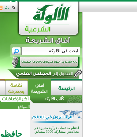
اختتام الدورة التاسعة لمسابقة حفظ
وتلاوة القرآن الكريم في أزناكاييف
تيسليتش تختتم برنامجا تعليميا لتعزيز
كُتَّاب الألوكة
القيم وبناء الشخصية للشباب
المسلمين
المواقع
اختتام منافسات قرآنية متميزة في
بنغلاديش بمشاركة 3000 متسابق
أكثر من 400 طالب يشاركون في
مسابقة المعلومات الإسلامية
بأستراليا
حافظوا
افتتاح تاريخي لأول مسجد في بلييفليا
بالجبل الأسود منذ أكثر من قرن