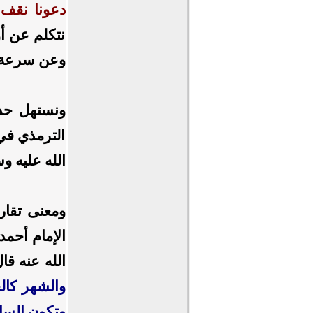
دعونا نقف ف
نتكلم عن أو
وعن سرعة م
ونستهل حدي
الترمذي في
الله عليه و
ومعنى تقار
الإمام أحم
الله عنه قا
والشهر كالج
وتكون السا