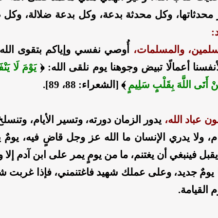
 محدثاتها، وكل محدثة بدعة، وكل بدعة ضلالة، وكل 
:
لمين، والمسلمات،
أُوصي نفسي وإياكم بتقوى الله
نفسنا أعمالًا تبيض وجوهنا يوم نلقى الله: ﴿
يَوْمَ لَا يَنْ
َنْ أَتَى اللَّهَ بِقَلْبٍ سَلِيمٍ
﴾ [الشعراء: 88، 89].
ن عباد الله،
يدور الزمان دورته، وتسير الأيام، وتنسل
م، ولا يدري الإنسان ما الله عز وجل قاضٍ فيه، يومٌ 
يقبل فينبغي أن يغتنم، ما من يومٍ يمر على ابن آدم إلا و
نا يومٌ جديد، وعلى عملك شهيد فاغتنمني، فإذا غربت 
 القيامة.