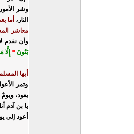
وشر الأمور
النار،
أما بعد
معاشر المس
وأن نقدم لأ
بَنُونَ
*
إِلَّا م
أيها المسلمو
وتمر الأعوا
يعود، ويومٌ 
يا بن آدم أ
أعود إلى يوم