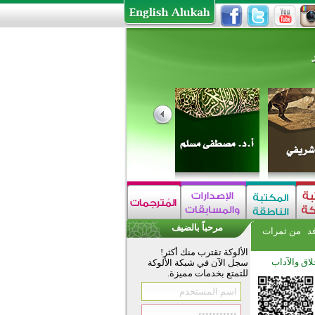
مرحباً بالضيف
فد
من ثمرات
الألوكة تقترب منك أكثر!
لاق والآداب
سجل الآن في شبكة الألوكة
للتمتع بخدمات مميزة.