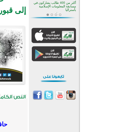
إلى قبور
منطقة ريبوفسي تحتفل بميلاد
مسجد جديد في أجواء إيمانية مميزة
أكبر مشروع إسلامي في ريف
أستراليا يفتتح أبوابه بعد سنوات من
العمل والعطاء
القرآن والتربية في صدارة البرامج
الصيفية للمسلمين في بينزا
وساراتوف وموردوفيا هذا العام
اختتام الدورة التاسعة لمسابقة حفظ
وتلاوة القرآن الكريم في أزناكاييف
تيسليتش تختتم برنامجا تعليميا لتعزيز
القيم وبناء الشخصية للشباب
المسلمين
اختتام منافسات قرآنية متميزة في
بنغلاديش بمشاركة 3000 متسابق
أكثر من 400 طالب يشاركون في
مسابقة المعلومات الإسلامية
بأستراليا
حاف