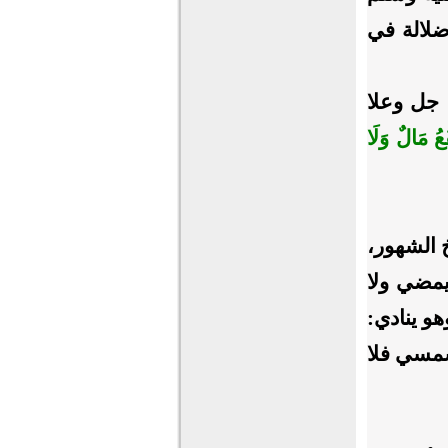
ضلالة في
 جل وعلا
فَعُ مَالٌ وَلَا
خ الشهور،
يمضي ولا
هو ينادي:
شمسي فلا