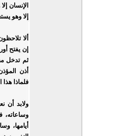
الإنسان إلا
إلا وهو يست
ألا تلاحظون
إن يفتح أور
ثم تدخل مطب
أذن المؤذن
فلماذا هذا ا
ولابد أن نعل
وساعاته، فل
أيامها، وسا