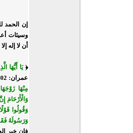
إن الحمد لل
وسيئات أعما
أن لا إله إ
﴿
يَا أَيُّهَا الّ
عمران: 102 ﴿
مِنْهَا زَوْجَهَا
وَالْأَرْحَامَ إِنّ
وَقُولُوا قَوْلً
وَرَسُولَهُ فَقَد
فإن خير ال