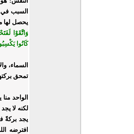
النفس: هو ن
السبب في 
يحصل لها م
وَاتَّقَوْا لَفَت
كَانُوا يَكْسِبُ
السماء، وال
تمحق بركتها
الواحد منا 
لكنه لا يجد
يجد بركةً ف
افترضه الل