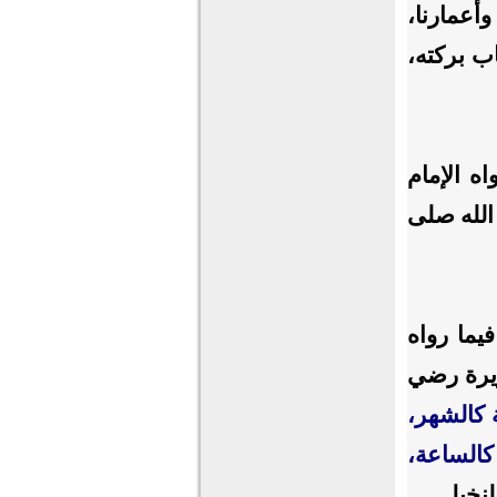
أعمارنا،
اب بركته،
ه الإمام
الله صلى
يما رواه
ريرة رضي
 كالشهر،
كالساعة،
لنخيل.