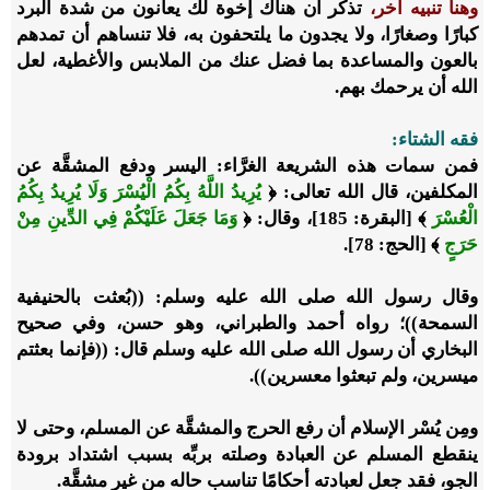
وهنا تنبيه آخر،
تذكر أن هناك إخوة لك يعانون من شدة البرد
كبارًا وصغارًا، ولا يجدون ما يلتحفون به، فلا تنساهم أن تمدهم
بالعون والمساعدة بما فضل عنك من الملابس والأغطية، لعل
الله أن يرحمك بهم.
فقه الشتاء:
فمن سمات هذه الشريعة الغرَّاء: اليسر ودفع المشقَّة عن
المكلفين، قال الله تعالى: ﴿
يُرِيدُ اللَّهُ بِكُمُ الْيُسْرَ وَلَا يُرِيدُ بِكُمُ
الْعُسْرَ
﴾ [البقرة: 185]، وقال: ﴿
وَمَا جَعَلَ عَلَيْكُمْ فِي الدِّينِ مِنْ
حَرَجٍ
﴾ [الحج: 78].
وقال رسول الله صلى الله عليه وسلم: ((بُعثت بالحنيفية
السمحة))؛ رواه أحمد والطبراني، وهو حسن، وفي صحيح
البخاري أن رسول الله صلى الله عليه وسلم قال: ((فإنما بعثتم
ميسرين، ولم تبعثوا معسرين)).
ومِن يُسْر الإسلام أن رفع الحرج والمشقَّة عن المسلم، وحتى لا
ينقطع المسلم عن العبادة وصلته بربِّه بسبب اشتداد برودة
الجو، فقد جعل لعبادته أحكامًا تناسب حاله من غير مشقَّة.