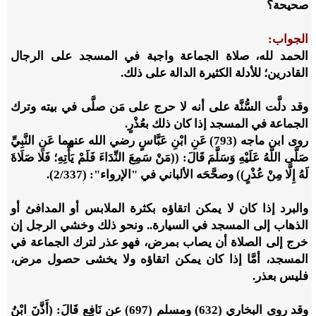
صحيحة؟
الجواب:
الحمد لله، صلاة الجماعة واجبة في المسجد على الرجال
القادرين؛ للأدلة الكثيرة الدالة على ذلك.
وقد دلَّت السُّنَّة على أنه لا حرج على مَن صلَّى في بيته وترك
الجماعة في المسجد إذا كان ذلك بعُذْرٍ.
روى ابن ماجه (793) عَنِ ابْنِ عَبَّاسٍ رضي الله عنهما عَنِ النَّبِيِّ
صَلَّى اللَّهُ عَلَيْهِ وَسَلَّمَ قَالَ: ((مَنْ سَمِعَ النِّدَاءَ فَلَمْ يَأْتِهِ؛ فَلَا صَلَاةَ
لَهُ إِلَّا مِنْ عُذْرٍ)) وصحَّحَه الألباني في "الإرواء": (2/337).
والبرد إذا كان لا يمكن اتقاؤه بكثرة الملابس أو المدافئ أو
الذهاب إلى المسجد في السيارة.. ونحو ذلك وخشي الرجل إن
خرج إلى الصلاة أن يصاب بمرض، فهو عذر لترك الجماعة في
المسجد، أمَّا إذا كان يمكن اتقاؤه ولا يخشى حصول مرض،
فليس بعذر.
وقد روى البخاري (632) ومسلم (697) عن نَافِع قَالَ: (أَذَّنَ ابْنُ