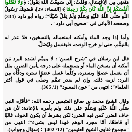
مَنَعَنِي مِن الِاغْتِسَالِ، وَقُلْتُ: إِنِّي سَمِعْتُ اللَّهَ يَقُولُ: ﴿
وَلَا تَقْتُلُوا
أَنْفُسَكُمْ إِنَّ اللَّهَ كَانَ بِكُمْ رَحِيمًا
﴾ [النساء: 29]، فَضَحِكَ رَسُولُ
اللَّهِ صَلَّى اللَّهُ عَلَيْهِ وَسَلَّمَ وَلَمْ يَقُلْ شَيْئًا"؛ رواه أبو داود (334)
وصححه الألباني في "صحيح أبي داود ".
وأما إذا وجد الماء وأمكنه استعماله بالتسخين: فلا عذر له
بالتيمُّم، حتى لو خرج الوقت، فليغتسل وليُصَلِّ.
قال ابن رسلان في "شرح السنن": لا يتيمَّم لشدة البرد مَن
أمكنه أن يسخن الماء أو يستعمله على درجة يأمن الضرر، مثل
أن يغسل عضوًا ويستره، وكلَّما غسل عضوًا ستره ودفَّأه مِن
البرد: لزمه ذلك، وإن لم يقدر تيمَّم وصلَّى في قول أكثر
العلماء"؛ انتهى من "عون المعبود" (1/ 365).
وقال الشيخ محمد بن صالح العثيمين رحمه الله: "فأقرَّه النبي
صَلَّى اللَّهُ عَلَيْهِ وَسَلَّمَ على ذلك ولم يأمره بالإعادة؛ لأن مَن
خاف الضرر كمن فيه الضرر؛ لكن بشرط أن يكون الخوف غالبًا
أو قاطعًا، أمَّا مجرد الوهم فهذا ليس بشيء"؛ انتهى من
"مجموع فتاوى الشيخ العثيمين" (12/ 402)"؛ (سؤال وجواب).