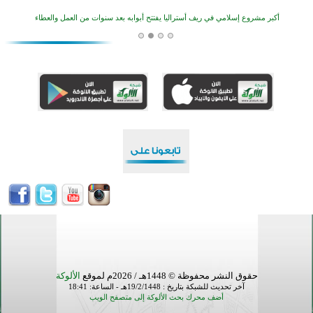
أكبر مشروع إسلامي في ريف أستراليا يفتتح أبوابه بعد سنوات من العمل والعطاء
القرآن والتربية في صدارة البرامج الصيفية للمسلمين في بينزا وساراتوف وموردوفيا هذا العام
اختتام الدورة التاسعة لمسابقة حفظ وتلاوة القرآن الكريم في أزناكاييف
تيسليتش تختتم برنامجا تعليميا لتعزيز القيم وبناء الشخصية للشباب المسلمين
انطلاق فعاليات "أيام مساجد إستولتس 2026" ببرنامج ديني وثقافي يمتد حتى أغسطس
أكثر من 400 طالب يشاركون في مسابقة المعلومات الإسلامية بأستراليا
افتتاح تاريخي لأول مسجد في بلييفليا بالجبل الأسود منذ أكثر من قرن
حقوق النشر محفوظة © 1448هـ / 2026م لموقع
الألوكة
آخر تحديث للشبكة بتاريخ : 19/2/1448هـ - الساعة: 18:41
أضف محرك بحث الألوكة إلى متصفح الويب