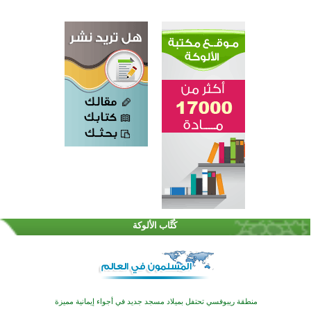
تيسليتش تختتم برنامجا تعليميا لتعزيز القيم وبناء الشخصية للشباب المسلمين
انطلاق فعاليات "أيام مساجد إستولتس 2026" ببرنامج ديني وثقافي يمتد حتى أغسطس
كُتَّاب الألوكة
أكثر من 400 طالب يشاركون في مسابقة المعلومات الإسلامية بأستراليا
افتتاح تاريخي لأول مسجد في بلييفليا بالجبل الأسود منذ أكثر من قرن
منطقة ريبوفسي تحتفل بميلاد مسجد جديد في أجواء إيمانية مميزة