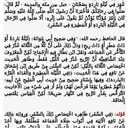
عُمَرَ فِي لَيْلَةٍ بَارِدَةٍ بِضَجْنَانَ - جبل بين مكة والمدينة - ثُمَّ قَالَ:
صَلُّوا فِي رِحَالِكُمْ، فَأَخْبَرَنَا أَنَّ رَسُولَ اللَّهِ صَلَّى اللَّهُ عَلَيْهِ وَسَلَّمَ
كَانَ يَأْمُرُ مُؤَذِّنًا يُؤَذِّنُ ثُمَّ يَقُولُ عَلَى إِثْرِهِ: أَلَا صَلُّوا فِي الرِّحَالِ
فِي اللَّيْلَةِ الْبَارِدَةِ أَوْ الْمَطِيرَةِ فِي السَّفَرِ).
قال الحافظ رحمه الله: "وَفِي صَحِيح أَبِي عَوَانَةَ: (لَيْلَةٌ بَارِدَةٌ أَوْ
ذَاتُ مَطَرٍ أَوْ ذَاتُ رِيحٍ) وَدَلَّ ذَلِكَ عَلَى أَنَّ كُلًّا مِن الثَّلَاثَة عُذْرٌ فِي
التَّأَخُّر عَن الْجَمَاعَة، وَنَقَلَ ابْن بَطَّالٍ فِيهِ الْإِجْمَاع؛ لَكِنَّ الْمَعْرُوفَ
عِنْدَ الشَّافِعِيَّة أَنَّ الرِّيح عُذْرٌ فِي اللَّيْل فَقَطْ، وَظَاهِر الْحَدِيث
اخْتِصَاص الثَّلَاثَة بِاللَّيْلِ؛ لَكِنْ فِي السُّنَن مِنْ طَرِيق اِبْن إِسْحَاقَ
عَنْ نَافِع فِي هَذَا الْحَدِيث: ((فِي اللَّيْلَة الْمَطِيرَة وَالْغَدَاة الْقَرَّة
[الباردة])، وَفِيهَا بِإِسْنَادٍ صَحِيح مِنْ حَدِيث أَبِي الْمَلِيحِ عَنْ أَبِيهِ:
((أَنَّهُمْ مُطِرُوا يَوْمًا فَرَخَّصَ لَهُمْ) وَلَمْ أَرَ فِي شَيْء مِن الْأَحَادِيث
التَّرَخُّص بِعُذْرِ الرِّيح فِي النَّهَار صَرِيحًا؛ لَكِنَّ الْقِيَاس يَقْتَضِي
إِلْحَاقَهُ.
قَوْله:
(فِي السَّفَر) ظَاهِره اخْتِصَاص ذَلِكَ بِالسَّفَرِ، وَرِوَايَة مَالِك
عَنْ نَافِع الْآتِيَة فِي أَبْوَاب صَلَاة الْجَمَاعَة مُطْلَقَةٌ، وَبِهَا أَخَذَ
الْجُمْهُور؛ لَكِنَّ قَاعِدَةَ حَمْلِ الْمُطْلَقِ عَلَى الْمُقَيَّدِ تَقْتَضِي أَنْ