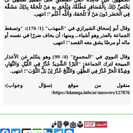
يَخْتَصَّ ذَلِكَ بِالْمُسَافِرِ مُطْلَقًا، وَيُلْحَق بِهِ مَنْ تَلْحَقُهُ بِذَلِكَ مَشَقَّة
فِي الْحَضَر دُونَ مَنْ لَا تَلْحَقهُ، وَاَللَّه أَعْلَم"؛ انتهى.
وقال أبو إسحاق الشيرازي في "المهذب" (1/ 176): "وتسقط
الجماعة بالعذر وهو أشياء... ومنها: أن يخاف ضررًا في نفسه أو
ماله أو مرضًا يشق معه القصد"؛ انتهى.
وقال النووي في "المجموع" (4/ 99) وهو يتكلم عن الأعذار
المبيحة لترك الجماعة: "الْبَرْدُ الشَّدِيدُ عُذْرٌ فِي اللَّيْلِ وَالنَّهَارِ،
وَشِدَّةُ الْحَرِّ عُذْرٌ فِي الظُّهْرِ، وَالثَّلْجُ عُذْرٌ إنْ بَلَّ الثَّوْبَ"؛ انتهى.
منقول من موقع (سؤال وجواب):
/
https://islamqa.info/ar/answers/127876
book
Twitter
WhatsApp
X
LinkedIn
Telegram
Messenger