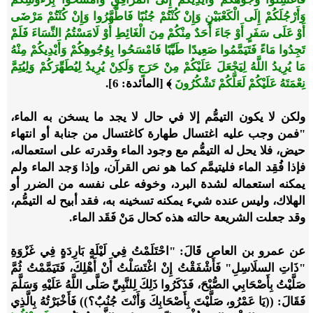
وَأَرْجُلَكُمْ إِلَى الْكَعْبَيْنِ وَإِنْ كُنْتُمْ جُنُبًا فَاطَّهَّرُوا وَإِنْ كُنْتُمْ مَرْضَى
أَوْ عَلَى سَفَرٍ أَوْ جَاءَ أَحَدٌ مِنْكُمْ مِنَ الْغَائِطِ أَوْ لَامَسْتُمُ النِّسَاءَ فَلَمْ
تَجِدُوا مَاءً فَتَيَمَّمُوا صَعِيدًا طَيِّبًا فَامْسَحُوا بِوُجُوهِكُمْ وَأَيْدِيكُمْ مِنْهُ
مَا يُرِيدُ اللَّهُ لِيَجْعَلَ عَلَيْكُمْ مِنْ حَرَجٍ وَلَكِنْ يُرِيدُ لِيُطَهِّرَكُمْ وَلِيُتِمَّ
نِعْمَتَهُ عَلَيْكُمْ لَعَلَّكُمْ تَشْكُرُونَ
﴾ [المائدة: 6].
ولكن لا يكون التيمُّم إلا في حال لا يجد ما يسخن به الماء،
"فمن وجب عليه اغتسال طهارة كاغتسال من جنابة أو انتهاء
حيض، فلا يحل له التيمُّم مع وجود الماء وقدرته على استعماله،
فإذا فُقِد الماء فليتيمَّم كما هو نص القرآن، وإذا وَجد الماء ولم
يمكنه استعماله لشدة البرد، وخوفه على نفسه من الضرر أو
الهلاك، وليس عنده شيء يمكنه تسخينه به، فقد أبيح له التيمُّم،
وقد جعلت الشريعة حالته هذه كحال مَنْ فَقَد الماء.
عن عمرو بن العاص قَالَ: "احْتَلَمْتُ فِي لَيْلَةٍ بَارِدَةٍ فِي غَزْوَةِ
"ذَاتِ السلَاسِلِ" فَأَشْفَقْتُ إِنْ اغْتَسَلْتُ أَنْ أَهْلِكَ، فَتَيَمَّمْتُ ثُمَّ
صَلَّيْتُ بِأَصْحَابِي الصُّبْحَ، فَذَكَرُوا ذَلِكَ لِلنَّبِيِّ صَلَّى اللَّهُ عَلَيْهِ وَسَلَّمَ
فَقَالَ: ((يَا عَمْرُو، صَلَّيْتَ بِأَصْحَابِكَ وَأَنْتَ جُنُبٌ؟)) فَأَخْبَرْتُهُ بِالَّذِي