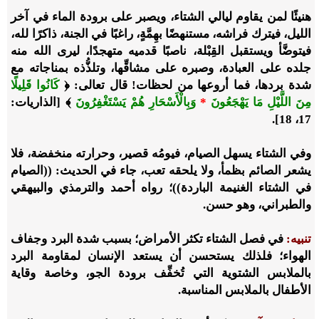
هنيئًا لمن يقاوم ليالي الشتاء، ويصبر على برودة الماء في آخر
الليل، فيترك فراشه، مستنهضًا بهِمَّةٍ، راغبًا في الجنة، ذاكرًا لله،
فيتوضَّأ ويستقبل القِبْلة، ناصبًا قدميه متهجدًا، ليرى الله منه
جلده على العبادة، وصبره على مشاقِّها، وتلذُّذه بمناجاته مع
شدة بردها، فما أروعها من لحظات! قال تعالى: ﴿
كَانُوا قَلِيلًا
مِنَ اللَّيْلِ مَا يَهْجَعُونَ
*
وَبِالْأَسْحَارِ هُمْ يَسْتَغْفِرُونَ
﴾ [الذاريات:
17، 18].
وفي الشتاء يسهل الصيام، فيومُه قصير، وحرارته منخفضة، فلا
يشعر الصائم بظمأ، ولا يلحقه تعب، جاء في الحديث: ((الصيام
في الشتاء الغنيمة الباردة))؛ رواه أحمد والترمذي والبيهقي
والطبراني، وهو حسن.
تنبيه:
في فصل الشتاء تكثر الأمراض؛ بسبب شدة البرد وجفاف
الهواء؛ فلذلك يستحسن أن يستعد الإنسان لمقاومة البرد
بالملابس الشتوية التي تُخفِّف برودة الجو، وخاصة وقاية
الأطفال بالملابس المناسبة.