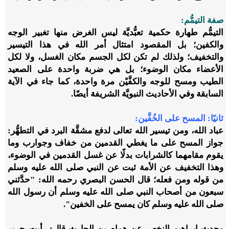
صفة التيمُّم:
التيمُّم طهارة حكمية تعبُّديَّة ليس الغرض منها تغبير الوجه
والكفين؛ بل المقصود امتثال أمر الله في هذا التيسير
والتخفيف؛ ولذلك لم تكن لكل الجسم مكان الغسل، ولا لكل
الأعضاء مكان الوضوء؛ بل هي ضربة واحدة على الصعيد
الطيب ومسح للوجه والكفَّيْن مرة واحدة، كما جاء في الآية
السابقة وفي الأحاديث النبويَّة الشريفة أيضًا
.
ثانيًا: المسح على الخُفَّين:
عباد الله، ومن تيسير الله تعالى لدفع مشقَّة البرد في التطهُّر:
جواز المسح على ما يغطي القدمين من خفاف وجوارب وما
يقوم مقامهما كالشرابات بدلًا عن غسل القدمين في الوضوء،
وهذا التخفيف عن الأمة ثبت عن النبي صلى الله عليه وسلم
من قوله ومن فعله؛ قال الحسن البصري رحمه الله: "حدَّثني
سبعون من أصحاب النبي صلى الله عليه وسلم أن رسول الله
صلى الله عليه وسلم كان يمسح على الخفين".
وحدث إبراهيم النخعي عن همام بن الحارث قال: رأيت جرير