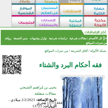
كل الأقسام
|
مقالات شرعية
دراسات شرعية
نوازل وشبهات
منبر الجمعة
روافد
من ثمرات المواقع
شبكة الألوكة
/
آفاق الشريعة
/
من ثمرات المواقع
فقه أحكام البرد والشتاء
يحيى بن إبراهيم الشيخي
مقالات متعلقة
تاريخ الإضافة:
2/2/2023 ميلادي -
11/7/1444 هجري
الزيارات:
13723