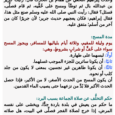
بن عبدالله بال ثم توضَّأ ومسح على خُفَّيه، ثم قام فصلَّى،
فسئل؟ فقال: رأيت النبي صلى الله عليه وسلم صنع مثل هذا،
فقال إبراهيم: فكان يعجبهم حديث جرير؛ لأن جريرًا كان من
آخر من أسلم؛ متفق عليه.
مدة المسح:
يوم وليلة للمقيم، وثلاثة أيام بلياليها للمسافر، ويجوز المسح
سواء على خُفٍّ أو شرابٍ بشروطٍ، وهي:
أولًا:
لبسهما على طهارة.
ثانيًا:
أن يكونا ساترين للجزء الموجب غسلهما.
ثالثًا:
أن يكونا طاهرين غير نجسين، بمعنى لا يكون من جلد
كلب أو نحوه.
أن يكون المسح من الحدث الأصغر، لا من الأكبر، فإذا حصل
الحدث الأكبر فلا بُدَّ من نزعهما حتى يصيب الماء القدمين.
حكم التخلُّف عن صلاة الجماعة بسبب البرد:
ما حكم من يعيش في بلدة باردة جدًّا، ويخشى على نفسه
المرض، إذا خرج لصلاة الفجر فصلَّى في البيت، هل صلاته