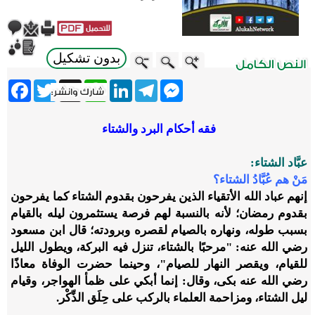
بدون تشكيل
ebook
Twitter
WhatsApp
X
LinkedIn
Telegram
Messenger
فقه أحكام البرد والشتاء
عبَّاد الشتاء:
مَنْ هم عُبَّادُ الشتاء؟
إنهم عباد الله الأتقياء الذين يفرحون بقدوم الشتاء كما يفرحون
بقدوم رمضان؛ لأنه بالنسبة لهم فرصة يستثمرون ليله بالقيام
بسبب طوله، ونهاره بالصيام لقصره وبرودته؛ قال ابن مسعود
رضي الله عنه: "مرحبًا بالشتاء، تنزل فيه البركة، ويطول الليل
للقيام، ويقصر النهار للصيام"، وحينما حضرت الوفاة معاذًا
رضي الله عنه بكى، وقال: إنما أبكي على ظمأ الهواجر، وقيام
ليل الشتاء، ومزاحمة العلماء بالركب على حِلَق الذِّكْر.