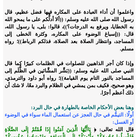
واعلموا أن أداء العبادة على المكاره فيها فضل عظيم، قال
رسول الله صلى الله عليه وسلم: ((ألا أدلُّكم على ما يمحو الله
به الخطايا، ويرفع به الدرجات؟))، قالوا: بلى، يا رسول الله،
قال: ((إسباغ الوضوء على المكاره، وكثرة الخطى إلى
المساجد، وانتظار الصلاة بعد الصلاة، فذلكم الرباط))؛ رواه
مسلم.
وإذا كان أجر الذاهبين للصلوات في الظلمات كبيرًا كما قال
النبي صلى الله عليه وسلم: ((بَشِّر المشَّائين في الظُّلَم إلى
المساجد بالنور التام يوم القيامة))؛ رواه أبو داود والترمذي،
وهو صحيح، فكيف بمن يمشي في الظلام والبرد معًا، لا شك أن
ذلك أعظم أجرًا.
وهنا بعض الأحكام الخاصة بالطهارة في حال البرد:
أولًا: التيمُّم في حال العجز عن استعمال الماء سواء في الوضوء
أو الغسل:
قال الله تعالى: ﴿
يَاأَيُّهَا الَّذِينَ آمَنُوا إِذَا قُمْتُمْ إِلَى الصَّلَاةِ
فَاغْسِلُوا وُجُوهَكُمْ وَأَيْدِيَكُمْ إِلَى الْمَرَافِقِ وَامْسَحُوا بِرُءُوسِكُمْ