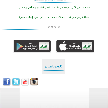
افتتاح تاريخي لأول مسجد في بلييفليا بالجبل الأسود منذ أكثر من قرن
منطقة ريبوفسي تحتفل بميلاد مسجد جديد في أجواء إيمانية مميزة
أكبر مشروع إسلامي في ريف أستراليا يفتتح أبوابه بعد سنوات من العمل والعطاء
القرآن والتربية في صدارة البرامج الصيفية للمسلمين في بينزا وساراتوف وموردوفيا هذا العام
اختتام الدورة التاسعة لمسابقة حفظ وتلاوة القرآن الكريم في أزناكاييف
تيسليتش تختتم برنامجا تعليميا لتعزيز القيم وبناء الشخصية للشباب المسلمين
اختتام منافسات قرآنية متميزة في بنغلاديش بمشاركة 3000 متسابق
أكثر من 400 طالب يشاركون في مسابقة المعلومات الإسلامية بأستراليا