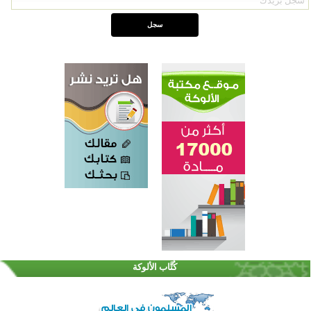
اختتام الدورة التاسعة لمسابقة حفظ وتلاوة القرآن الكريم في أزناكاييف
تيسليتش تختتم برنامجا تعليميا لتعزيز القيم وبناء الشخصية للشباب المسلمين
كُتَّاب الألوكة
اختتام منافسات قرآنية متميزة في بنغلاديش بمشاركة 3000 متسابق
أكثر من 400 طالب يشاركون في مسابقة المعلومات الإسلامية بأستراليا