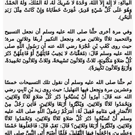
الْمِائَةِ: لا إِلَهَ إِلاَّ اللَّهُ، وَحْدَهُ لا شَرِيكَ لَهُ، لَهُ الْمُلْكُ، وَلَهُ الْحَمْدُ،
وَهُوَ عَلَى كُلِّ شَيْءٍ قَدِيرٌ، غُفِرَتْ خَطَايَاهُ وَإِنْ كَانَتْ مِثْلَ زَبَدِ
الْبَحْرِ).
وفي مرة أخرى حثَّنا صلى الله عليه وسلم أن نجعل التسبيح
والتحميد ثلاثًا وثلاثين مرة، ونجعل التكبير أربعًا وثلاثين مرة؛
حيث روى كَعْبِ بْنِ عُجْرَةَ رضي الله عنه أن رَسُولِ اللَّهِ صلى
الله عليه وسلم قَالَ: (مُعَقِّبَاتٌ لا يَخِيبُ قَائِلُهُنَّ أَوْ فَاعِلُهُنَّ دُبُرَ
كُلِّ صَلاةٍ مَكْتُوبَةٍ، ثَلاثٌ وَثَلاثُونَ تَسْبِيحَةً، وَثَلاثٌ وَثَلاثُونَ تَحْمِيدَةً،
وَأَرْبَعٌ وَثَلاثُونَ تَكْبِيرَةً).
ثم حثَّنا صلى الله عليه وسلم أن نقول تلك التسبيحات خمسًا
وعشرين مرة ونجعل فيها التهليل؛ حيث روى زيد بْنِ ثَابِتٍ رضي
الله عنه قَالَ: أُمِرُوا أَنْ يُسَبِّحُوا دُبُرَ كُلِّ صَلاةٍ ثَلاثًا وَثَلاثِينَ،
وَيَحْمَدُوا ثَلاثًا وَثَلاثِينَ، وَيُكَبِّرُوا أَرْبَعًا وَثَلاثِينَ، فَأُتِيَ رَجُلٌ مِنْ
الأَنْصَارِ فِي مَنَامِهِ فَقِيلَ لَهُ: أَمَرَكُمْ رَسُولُ اللَّهِ صلى الله عليه
وسلم أَنْ تُسَبِّحُوا دُبُرَ كُلِّ صَلاةٍ ثَلاثًا وَثَلاثِينَ، وَتَحْمَدُوا ثَلاثًا
وَثَلاثِينَ، وَتُكَبِّرُوا أَرْبَعًا وَثَلاثِينَ؟ قَالَ: نَعَمْ، قَالَ: فَاجْعَلُوهَا خَمْسًا
وَعِشْرِينَ، وَاجْعَلُوا فِيهَا التَّهْلِيلَ، فَلَمَّا أَصْبَحَ أَتَى النَّبِيَّ صلى الله