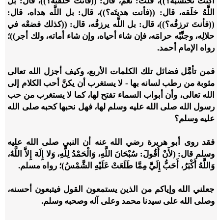
أكنتَ تحتسبه؟))، قلت: نعم، قال: ((فأنت خلقتَه؟))، قال: بل
اللَّهُ خلَقه، قال: ((فأنت هديتَه؟))، قال: بل اللَّه هداه، قال:
((فأنتَ ترزقُه؟))، قال: بل اللَّه يرزقُه، قال: ((كذلك فضعْه في
حلالِه، وجنِّبْه حرامَه، فإن شاء أحياه، وإن شاء أماته، ولك أجر))؛
رواه الإمام أحمد.
فمن تأمَّل فضائل تلك الكلمات الأربع، وكيف أجزل الله تعالى
مثوبة من رطب لسانه بها - لا يستغرب أن يكنَّ أحب الكلام إلى
الله تعالى، وأن أبواب السماء تفتح لها، كما لا يستغرب من حب
رسول الله صلى الله عليه وسلم لها، فهل نحبها كحبه صلى الله
عليه وسلم؟
فقد روى أبو هريرة رضي الله عنه أن النبي صلى الله عليه
وسلم قال: (لأَنْ أَقُولَ: سُبْحَانَ اللَّهِ، وَالْحَمْدُ لِلَّهِ، وَلا إِلَهَ إِلاَّ اللَّهُ،
وَاللَّهُ أَكْبَرُ، أَحَبُّ إِلَيَّ مِمَّا طَلَعَتْ عَلَيْهِ الشَّمْسُ)؛ رواه مسلم.
جعلني الله وإياكم من الذين يستمعون القول فيتبعون أحسنه،
وصلى الله على سيدنا محمد وعلى آله وصحبه وسلم.