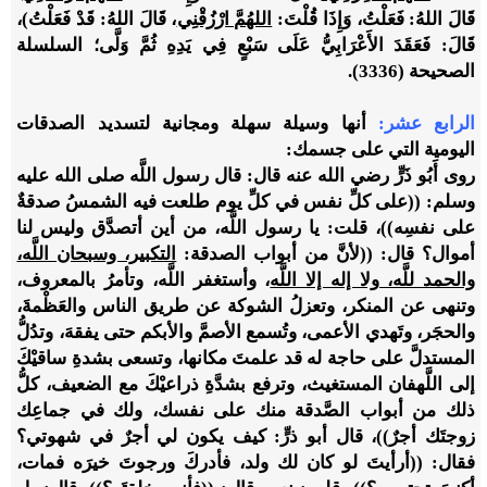
قَالَ اللهُ: فَعَلْتُ، وَإِذَا قُلْتَ:
اللهُمَّ ارْزُقْنِي
، قَالَ اللهُ: قَدْ فَعَلْتُ)،
قَالَ: فَعَقَدَ الأَعْرَابِيُّ عَلَى سَبْعٍ فِي يَدِهِ ثُمَّ وَلَّى؛ السلسلة
الصحيحة (3336).
الرابع عشر
:
أنها وسيلة سهلة ومجانية لتسديد الصدقات
اليومية التي على جسمك:
روى أَبُو ذَرٍّ رضي الله عنه قال: قال رسول اللَّه صلى الله عليه
وسلم: ((على كلِّ نفس في كلِّ يوم طلعت فيه الشمسُ صدقةٌ
على نفسِه))، قلت: يا رسول اللَّه، من أين أتصدَّق وليس لنا
أموال؟ قال: ((لأنَّ من أبواب الصدقة:
التكبير، وسبحان اللَّه،
والحمد للَّه، ولا إله إلا اللَّه
،
وأستغفر اللَّه، وتأمرُ بالمعروف،
وتنهى عن المنكر، وتعزلُ الشوكة عن طريق الناس والعَظْمةَ،
والحجَر، وتَهدي الأعمى، وتُسمع الأصمَّ والأبكم حتى يفقهَ، وتدُلُّ
المستدلَّ على حاجة له قد علمتَ مكانها، وتسعى بشدةِ ساقيْكَ
إلى اللَّهفان المستغيث، وترفع بشدَّةِ ذراعيْكَ مع الضعيف، كلُّ
ذلك من أبواب الصَّدقة منك على نفسك، ولك في جماعِك
زوجتَك أجرٌ))، قال أبو ذرٍّ: كيف يكون لي أجرٌ في شهوتي؟
فقال: ((أرأيتَ لو كان لك ولد، فأدركَ ورجوتَ خيرَه فمات،