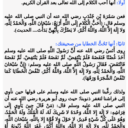
أولًا:
أنها أحب الكلام إلى الله تعالى بعد القرآن الكريم.
فعن سَمُرَةَ بْنِ جُنْدَبٍ رضي الله عنه أن النبي صلى الله عليه
وسلم قال: (أَحَبُّ الْكَلامِ إِلَى اللَّهِ أَرْبَعٌ: سُبْحَانَ اللَّهِ، وَالْحَمْدُ لِلَّهِ،
وَلا إِلَهَ إِلاَّ اللَّهُ، وَاللَّهُ أَكْبَرُ، لا يَضُرُّكَ بِأَيِّهِنَّ بَدَأْتَ.... الحديث). ‌
ثانيًا: أنها تَحُتُّ الخطايا من صحيفتك:
روى أَنَسٌ رضي الله عنه أَنَّ رَسُولَ اللَّهِ صلى الله عليه وسلم
أَخَذَ غُصْنًا فَنَفَضَهُ فَلَمْ يَنْتَفِضْ، ثُمَّ نَفَضَهُ فَلَمْ يَنْتَفِضْ، ثُمَّ نَفَضَهُ
فَانْتَفَضَ، فَقَالَ رَسُولُ اللَّهِ صلى الله عليه وسلم: (إِنَّ سُبْحَانَ
اللَّهِ، وَالْحَمْدُ لِلَّهِ، وَلا إِلَهَ إِلاَّ اللَّهُ، وَاللَّهُ أَكْبَرُ، تَنْفُضُ الْخَطَايَا كَمَا
تَنْفُضُ الشَّجَرَةُ وَرَقَهَا).
ولذلك رغَّبنا النبي صلى الله عليه وسلم على قولها حين نأوي
إلى فراشنا لتغفر ذنوبنا؛ حيث روى أبو هريرة رضي الله عنه أن
النبي صلى الله عليه وسلم قال: (مَنْ قَالَ حِينَ يَأْوِي إِلَى
فِرَاشِهِ: لا إِلَهَ إِلا اللَّهُ، وَحْدَهُ لا شَرِيكَ لَهُ، لَهُ الْمُلْكُ وَلَهُ الْحَمْدُ،
وَهُوَ عَلَى كُلِّ شَيْءٍ قَدِيرٌ، لا حَوْلَ وَلا قُوَّةَ إِلا بِاللَّهِ، سُبْحَانَ اللَّهِ،
وَالْحَمْدُ لِلَّهِ، وَلا إِلَهَ إِلا اللَّهُ، وَاللَّهُ أَكْبَرُ، غَفَرَ اللَّهُ ذُنُوبَهُ أَوْ