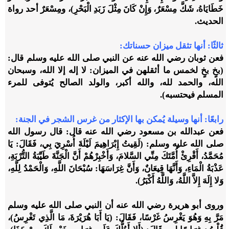
خَطَايَاهُ، شَكَّ مِسْعَرٌ، وَإِنْ كَانَ مِثْلَ زَبَدِ الْبَحْرِ)، ومِسْعَرٌ أحد رواة
الحديث.
ثالثًا: أنها تثقل ميزان حسناتك:
فعن ثوبان رضي الله عنه عن النبي صلى الله عليه وسلم قال:
(بخٍ بخٍ لخمس ما أثقلهن في الميزان: لا إله إلا الله، وسبحان
الله، والحمد لله، والله أكبر، والولد الصالح يُتوفى للمرء
المسلم فيحتسبه).
رابعًا: أنها وسيلة يُمكن بها الإكثار من غرس الشجر في الجنة:
فعن عبدالله بن مسعود رضي الله عنه قال: قال رسول الله
صلى الله عليه وسلم: (لَقِيتُ إِبْرَاهِيمَ لَيْلَةَ أُسْرِيَ بِي، فَقَالَ: يَا
مُحَمَّدُ، أَقْرِئْ أُمَّتَكَ مِنِّي السَّلامَ، وَأَخْبِرْهُمْ أَنَّ الْجَنَّةَ طَيِّبَةُ التُّرْبَةِ،
عَذْبَةُ الْمَاءِ، وَأَنَّهَا قِيعَانٌ، وَأَنَّ غِرَاسَهَا: سُبْحَانَ اللَّهِ، وَالْحَمْدُ لِلَّهِ،
وَلا إِلَهَ إِلاَّ اللَّهُ، وَاللَّهُ أَكْبَرُ).
وروى أبو هريرة رضي الله عنه أن النبي صلى الله عليه وسلم
مَرَّ بِهِ وَهُوَ يَغْرِسُ غَرْسًا، فَقَالَ: (يَا أَبَا هُرَيْرَةَ، مَا الَّذِي تَغْرِسُ)،