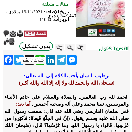
مقالات متعلقة
تاريخ الإضافة:
13/11/2021 ميلادي -
7/4/1443 هجري
الزيارات:
11080
بدون تشكيل
ebook
Twitter
WhatsApp
X
LinkedIn
Telegram
Messenger
ترطيب اللسان بأحب الكلام إلى الله تعالى:
(سبحان الله والحمد لله ولا إله إلا الله والله أكبر)
الحمد لله رب العالمين، والصلاة والسلام على خاتم الأنبياء
والمرسلين، نبينا محمد وعلى آله وصحبه أجمعين،
أما بعد
:
فعن سلمان الفارسي رضي الله عنه قال: سمعت رسول الله
صلى الله عليه وسلم يقول: (إنَّ في الجنَّةِ قيعانًا؛ فأكثِروا من
غَرْسِها، قالوا: يا رسولَ اللهِ، وما غَرْسُها؟ قال: (سُبحانَ اللهُ،