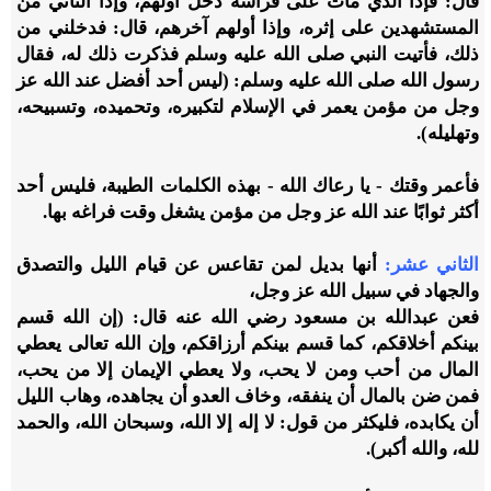
قال: فإذا الذي مات على فراشه دخل أولهم، وإذا الثاني من
المستشهدين على إثره، وإذا أولهم آخرهم، قال: فدخلني من
ذلك، فأتيت النبي صلى الله عليه وسلم فذكرت ذلك له، فقال
رسول الله صلى الله عليه وسلم: (ليس أحد أفضل عند الله عز
وجل من مؤمن يعمر في الإسلام لتكبيره، وتحميده، وتسبيحه،
وتهليله).
فأعمر وقتك - يا رعاك الله - بهذه الكلمات الطيبة، فليس أحد
أكثر ثوابًا عند الله عز وجل من مؤمن يشغل وقت فراغه بها.
الثاني عشر
:
أنها بديل لمن تقاعس عن قيام الليل والتصدق
والجهاد في سبيل الله عز وجل،
فعن عبدالله بن مسعود رضي الله عنه قال: (إن الله قسم
بينكم أخلاقكم، كما قسم بينكم أرزاقكم، وإن الله تعالى يعطي
المال من أحب ومن لا يحب، ولا يعطي الإيمان إلا من يحب،
فمن ضن بالمال أن ينفقه، وخاف العدو أن يجاهده، وهاب الليل
أن يكابده، فليكثر من قول: لا إله إلا الله، وسبحان الله، والحمد
لله، والله أكبر).