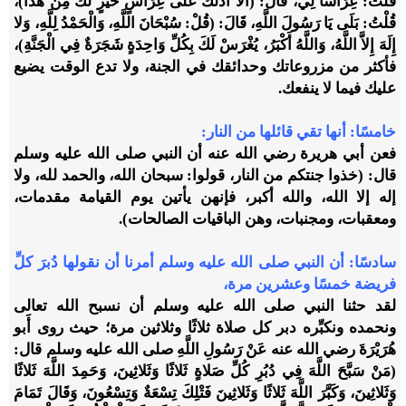
قُلْتُ: غِرَاسًا لِي، قَالَ: (أَلا أَدُلُّكَ عَلَى غِرَاسٍ خَيْرٍ لَكَ مِنْ هَذَا)،
قُلْتُ: بَلَى يَا رَسُولَ اللَّهِ، قَالَ: (قُلْ: سُبْحَانَ اللَّهِ، وَالْحَمْدُ لِلَّهِ، وَلا
إِلَهَ إِلاَّ اللَّهُ، وَاللَّهُ أَكْبَرُ، يُغْرَسْ لَكَ بِكُلِّ وَاحِدَةٍ شَجَرَةٌ فِي الْجَنَّةِ)،
فأكثر من مزروعاتك وحدائقك في الجنة، ولا تدع الوقت يضيع
عليك فيما لا ينفعك.
خامسًا
: أنها تقي قائلها من النار:
فعن أبي هريرة رضي الله عنه أن النبي صلى الله عليه وسلم
قال: (خذوا جنتكم من النار، قولوا: سبحان الله، والحمد لله، ولا
إله إلا الله، والله أكبر، فإنهن يأتين يوم القيامة مقدمات،
ومعقبات، ومجنبات، وهن الباقيات الصالحات). ‌
سادسًا
: أن النبي صلى الله عليه وسلم أمرنا أن نقولها دُبرَ كلِّ
فريضة خمسًا وعشرين مرة،
لقد حثنا النبي صلى الله عليه وسلم أن نسبح الله تعالى
ونحمده ونكبِّره دبر كل صلاة ثلاثًا وثلاثين مرة؛ حيث روى أَبو
هُرَيْرَةَ رضي الله عنه عَنْ رَسُولِ اللَّهِ صلى الله عليه وسلم قال:
(مَنْ سَبَّحَ اللَّهَ فِي دُبُرِ كُلِّ صَلاةٍ ثَلاثًا وَثَلاثِينَ، وَحَمِدَ اللَّهَ ثَلاثًا
وَثَلاثِينَ، وَكَبَّرَ اللَّهَ ثَلاثًا وَثَلاثِينَ فَتْلِكَ تِسْعَةٌ وَتِسْعُونَ، وَقَالَ تَمَامَ