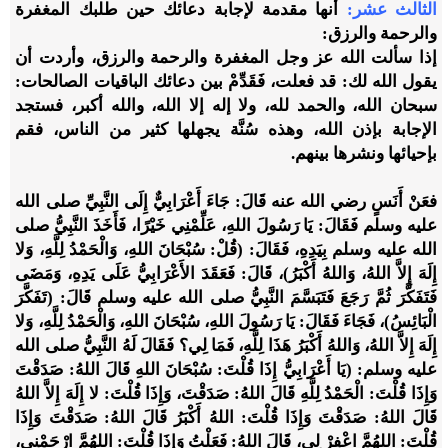
الثالث عشر
:
أنها مقدمة لإجابة دعائك حين طلبك المغفرة
والرحمة والرزق:
إذا سألت الله عز وجل المغفرة والرحمة والرزق، وأردت أن
يقول الله لك:
قد فعلت
، فَقَدِّمْ بين دعائك الباقيات الصالحات:
سبحان الله، والحمد لله، ولا إله إلا الله، والله أكبر، فستجد
الإجابة بإذن الله، وهذه سُنَّة يجهلها كثير من الناس، فقم
بإحيائها ونشرها بينهم.
فعَنْ أَنَسٍ رضي الله عنه قَالَ: جَاءَ أَعْرَابِيٌّ إِلَى النَّبِيِّ صلى الله
عليه وسلم فَقَالَ: يَا رَسُولَ اللهِ، عَلِّمْنِي خَيْرًا، فَأَخَذَ النَّبِيُّ صلى
الله عليه وسلم بِيَدِهِ، فَقَالَ: (قُلْ: سُبْحَانَ اللهِ، وَالْحَمْدُ لِلَّهِ، وَلا
إِلَهَ إِلاَّ اللهُ، وَاللهُ أَكْبَرُ)، قَالَ: فَعَقَدَ الأَعْرَابِيُّ عَلَى يَدِهِ، وَمَضَى
فَتَفَكَّرَ ثُمَّ رَجَعَ فَتَبَسَّمَ النَّبِيُّ صلى الله عليه وسلم قَالَ: (تَفَكَّرَ
الْبَائِسُ)، فَجَاءَ فَقَالَ: يَا رَسُولَ اللهِ، سُبْحَانَ اللهِ، وَالْحَمْدُ لِلَّهِ، وَلا
إِلَهَ إِلاَّ اللهُ، وَاللهُ أَكْبَرُ هَذَا لِلَّهِ، فَمَا لِي؟ فَقَالَ لَهُ النَّبِيُّ صلى الله
عليه وسلم: (يَا أَعْرَابِيُّ إِذَا قُلْتَ: سُبْحَانَ اللهِ قَالَ اللهُ: صَدَقْتَ
وَإِذَا قُلْتَ: الْحَمْدُ لِلَّهِ قَالَ اللهُ: صَدَقْتَ، وَإِذَا قُلْتَ: لا إِلَهَ إِلاَّ اللهُ
قَالَ اللهُ: صَدَقْتَ وَإِذَا قُلْتَ: اللهُ أَكْبَرُ قَالَ اللهُ: صَدَقْتَ وَإِذَا
قُلْتَ:
اللهُمَّ اعْفِرْ لِي،
قَالَ اللهُ: فَعَلْتُ وَإِذَا قُلْتَ:
اللهُمَّ ارْحَمْنِي
،