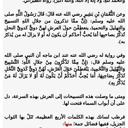
والحمدُ للهِ، ولا إلهَ إلَّا اللهُ، واللهُ أكبرُ)؛ رواه الطبراني.
وعن النُّعْمَانِ بْنِ بَشِيرٍ رضي الله عنه قَالَ: قَالَ رَسُولُ اللَّهِ صلى
الله عليه وسلم: (إنَّ ممَّا تذكرونَ من جلالِ اللهِ التسبيحَ
والتهليلَ والتحميدَ، ينعطِفْنَ حولَ العرشِ لهنَّ دويٌّ كدويِّ النحلِ
تُذكِّرُ بصاحبِها أمَا يُحبُّ أحدُكم أن يكونَ له أو لا يزالَ له من يُذكرُ
به).
وفي رواية له رضي الله عنه عند ابن ماجه أن النبي صلى الله
عليه وسلم قال: (إِنَّ مِمَّا تَذْكُرُونَ مِنْ جلالِِ اللَّهِ؛ التَّسْبِيحَ
وَالتَّهْلِيلَ وَالتَّحْمِيدَ، يَنْعَطِفْنَ حَوْلَ الْعَرْشِ، لَهُنَّ دَوِيٌّ كَدَوِيِّ النَّحْلِ
تُذَكِّرُ بِصَاحِبِهَا، أَمَا يُحِبُّ أَحَدُكُمْ أَنْ يَكُونَ لَهُ أَوْ لا يَزَالَ لَهُ مَنْ
يُذَكِّرُ بِهِ).
ومتى ما وصلت هذه التسبيحات إلى العرش بهذه السرعة، دل
على أن أبواب السماء فتحت لها.
فرطب لسانك بهذه الكلمات الأربع العظيمة، تَنَلْ بها الثواب
الجزيل، ففيها فضائل جمة؛
منها: