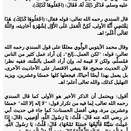
عليه وسلم، فَذَكَرَ ذَلِكَ لَهُ، فَقَالَ: (اجْعَلُوهَا كَذَلِكَ).
قال السندي رحمه الله تعالى: قوله فقال: (اجْعَلُوهَا كَذَلِكَ)، هَذَا
يَقْتَضِي أَنَّهُ الأولى، لَكِنَّ الْعَمَل عَلَى الأَوَّل لِشُهْرَةِ أَحَادِيثه، وَاللَّهُ
تَعَالَى أَعْلَم؛ اهـ.
وقال محمد الأيتوبي الولَّوي معلقًا على قول السندي رحمه الله
تعالى: قوله: "لكن العمل...إلخ"، إن أراد عمل كثير من الناس
فمُسلَّم، ولكن لا قيمة له، وإن أراد العمل بالسُّنة، ففيه نظر؛
لأن الحديث صحيح، فلا ينبغي الاقتصار على الأحاديث الأخرى،
بل يعمل بهذا أيضًا أحيانًا، فيجعلها كلها خمسًا وعشرين، ويزيد
التهليل كذلك، والله تعالى أعلم؛ اهـ.
أقول: ويحتمل أن الذكر الأخير هو الأولى كما قال السندي
رحمه الله تعالى، لِما فيه من تكرار قول: "لا إله إلا الله" خمسًا
وعشرين مرة، وهي أفضل الحسنات؛ كما جاء في حديث أبي
ذر رضي الله عنه قَالَ: قُلْتُ: يَا رَسُولَ اللَّهِ، أَوْصِنِي، (قَالَ: إِذَا
عَمِلْتَ سَيِّئَةً فَأَتْبِعْهَا حَسَنَةً تَمْحُهَا)، قَالَ: قُلْتُ: يَا رَسُولَ اللَّهِ،