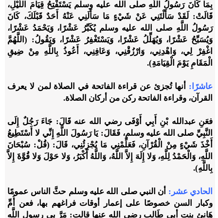
بِمَا كَانَ رَسُولُ اللَّهِ صلى الله عليه وسلم يَسْتَفْتِحُ قِيَامَ اللَّيْلِ،
قَالَتْ: لَقَدْ سَأَلْتَنِي عَنْ شَيْءٍ مَا سَأَلَنِي عَنْهُ أَحَدٌ قَبْلَكَ، كَانَ
رَسُولُ اللَّهِ صلى الله عليه وسلم يُكَبِّرُ عَشْرًا، وَيَحْمَدُ عَشْرًا،
وَيُسَبِّحُ عَشْرًا، وَيُهَلِّلُ عَشْرًا، وَيَسْتَغْفِرُ عَشْرًا، وَيَقُولُ: (اللَّهُمَّ
اغْفِرْ لِي، وَاهْدِنِي، وَارْزُقْنِي، وَعَافِنِي، أَعُوذُ بِاللَّهِ مِنْ ضِيقِ
الْمَقَامِ يَوْمَ الْقِيَامَةِ).
عاشرًا
:
أنها تُجزئ عن قراءة الفاتحة في الصلاة لمن لا يعرف
القرآن، وقراءة الفاتحة ركن من أركان الصلاة.
فعَنِ عبدالله بْنِ أَبِي أَوْفَى رضي الله عنه قَالَ: جَاءَ رَجُلٌ إِلَى
النَّبِيِّ صلى الله عليه وسلم، فَقَالَ: يَا رَسُولَ اللَّهِ إِنِّي لا أَسْتَطِيعُ
أَخْذَ شَيْءٍ مِنْ الْقُرْآنِ، فَعَلِّمْنِي مَا يُجْزِئُنِي، قَالَ: (قُلْ: سُبْحَانَ
اللَّهِ، وَالْحَمْدُ لِلَّهِ، وَلا إِلَهَ إِلاَّ اللَّهُ، وَاللَّهُ أَكْبَرُ، وَلا حَوْلَ وَلا قُوَّةَ إِلاَّ
بِاللَّهِ).
الحادي عشر
:
أن النبي صلى الله عليه وسلم حثَّ الناس عمومًا
وكبار السن خصوصًا على إعمار أوقات فراغهم بها، فعن أُمِّ
هَانِئ بنتِ أبي طَالِبٍ رضي الله عنها قالت: مَرَّ بِي رسول اللَّهِ