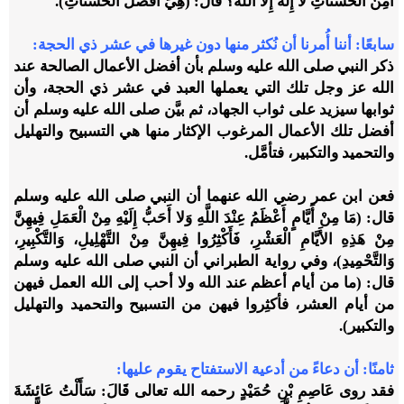
أَمِنْ الْحَسَنَاتِ لا إِلَهَ إِلاَّ اللَّهُ؟ قَالَ: (هِيَ أَفْضَلُ الْحَسَنَاتِ).
سابعًا
: أننا أُمرنا أن نُكثر منها دون غيرها في عشر ذي الحجة:
ذكر النبي صلى الله عليه وسلم بأن أفضل الأعمال الصالحة عند
الله عز وجل تلك التي يعملها العبد في عشر ذي الحجة، وأن
ثوابها سيزيد على ثواب الجهاد، ثم بيَّن صلى الله عليه وسلم أن
أفضل تلك الأعمال المرغوب الإكثار منها هي التسبيح والتهليل
والتحميد والتكبير، فتأمَّل.
فعن ابن عمر رضي الله عنهما أن النبي صلى الله عليه وسلم
قال: (مَا مِنْ أَيَّامٍ أَعْظَمُ عِنْدَ اللَّهِ وَلا أَحَبُّ إِلَيْهِ مِنْ الْعَمَلِ فِيهِنَّ
مِنْ هَذِهِ الأَيَّامِ الْعَشْرِ، فَأَكْثِرُوا فِيهِنَّ مِنْ التَّهْلِيلِ، وَالتَّكْبِيرِ،
وَالتَّحْمِيدِ)، وفي رواية الطبراني أن النبي صلى الله عليه وسلم
قال: (ما من أيام أعظم عند الله ولا أحب إلى الله العمل فيهن
من أيام العشر، فأكثِروا فيهن من التسبيح والتحميد والتهليل
والتكبير).
ثامنًا
: أن دعاءً من أدعية الاستفتاح يقوم عليها:
فقد روى عَاصِمِ بْنِ حُمَيْدٍ رحمه الله تعالى قَالَ: سَأَلْتُ عَائِشَةَ