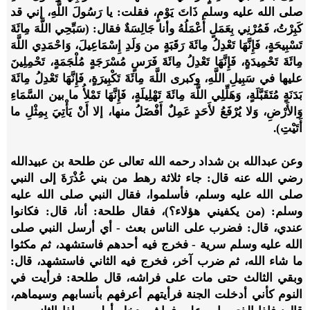
صلى الله عليه وسلم ذَاتَ يَوْمٍ، فقلت: يا رَسُولَ اللَّهِ، إني قد
كَبِرْتُ، فَمُرْنِي بِعَمَلٍ أَعْمَلُهُ وأنا جَالِسَةٌ فقال: (سَبِّحِي اللَّهَ مِائَةَ
تَسْبِيحَةٍ، فَإِنَّهَا تَعْدِلُ مِائَةَ رَقَبَةٍ من وَلَدِ إِسْمَاعِيلَ، وَاحْمَدِي اللَّهَ
مِائَةَ تَحْمِيدَةٍ، فَإِنَّهَا تَعْدِلُ مِائَةَ فَرَسٍ مُسْرَجَةٍ مُلْجَمَةٍ، تَحْمِلِينَ
عليها في سَبِيلِ اللَّهِ، وكبرى اللَّهَ مِائَةَ تَكْبِيرَةٍ، فَإِنَّهَا تَعْدِلُ مِائَةَ
بَدَنَةٍ مُتَقَبَّلَةٍ، وَهَلِّلِي اللَّهَ مِائَةَ تَهْلِيلَةٍ، فَإِنَّهَا تَمْلأُ ما بين السَّمَاءِ
وَالأَرْضِ، وَلا يُرْفَعُ لأَحَدٍ عَمِلٌ أَفْضَلُ منها، إلا أَنْ يَأْتِيَ بِمِثْلِ ما
أَتَيْتِ).
وعن عبدالله بن شداد رحمه الله تعالى عن طلحة بن عبيدالله
رضي الله عنه قال: جاء ثلاثة رهط من بني عُذْرَةَ إلى النبي
صلى الله عليه وسلم، فأسلموا، فقال النبي صلى الله عليه
وسلم: (من يكفيني هؤلاء؟)، فقال طلحة: أنا، قال: فكانوا
عندي، قال: فضرب على الناس بعث - أي أرسل النبي صلى
الله عليه وسلم سرية - فخرج فيه أحدهم فاستشهد، ثم مكثوا
ما شاء الله، ثم ضرب آخر، فخرج فيه الثاني فاستشهد، قال:
وبقي الثالث حتى مات على فراشه، قال طلحة: فرأيت في
النوم كأني أدخلت الجنة فرأيتهم أعرفهم بأنسابهم وسيماهم،