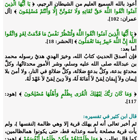
أعوذ بالله السميع العليم من الشيطان الرجيم، ﴿
يَا أَيُّهَا الَّذِينَ
آمَنُوا اتَّقُوا اللَّهَ حَقَّ تُقَاتِهِ وَلَا تَمُوتُنَّ إِلَّا وَأَنْتُمْ مُسْلِمُونَ
﴾ [آل
عمران: 102].
﴿
يَا أَيُّهَا الَّذِينَ آمَنُوا اتَّقُوا اللَّهَ وَلْتَنْظُرْ نَفْسٌ مَا قَدَّمَتْ لِغَدٍ وَاتَّقُوا
اللَّهَ إِنَّ اللَّهَ خَبِيرٌ بِمَا تَعْمَلُونَ
﴾ [الحشر: 18].
أما بعد:
فإن أصدقَ الحديثِ كتابُ الله، وخيرَ الهديِ هديُ رسوله محمد
بن عبدالله صلى الله عليه وسلم، وشر الأمورِ محدثاتُها، وكلَّ
محدثةٍ بدعة، وكلَّ بدعةٍ ضلالة، وكلَّ ضلالةٍ في النار، ولا أمنَ بلا
إيمان ولاَ إِيمَانَ لِمَنْ لاَ أَمَانَةَ لَهُ، وَلاَ دِينَ لِمَنْ لاَ عَهْدَ لَهُ.
﴿
وَمَا كَانَ رَبُّكَ لِيُهْلِكَ الْقُرَى بِظُلْمٍ وَأَهْلُهَا مُصْلِحُونَ
﴾ [هود:
117].
قال ابن كثير في تفسيره:
ثم أخبر تعالى أنه لم يهلك قرية إلا وهي ظالمة [لنفسها ]، ولم
يأت قرية مصلحة بأسه وعذابه قط، حتى يكونوا همالظالمين،
كما قال تعالى: ﴿
وَمَا ظَلَمْنَاهُمْ وَلَكِنْ ظَلَمُوا أَنْفُسَهُمْ
﴾ [هود: