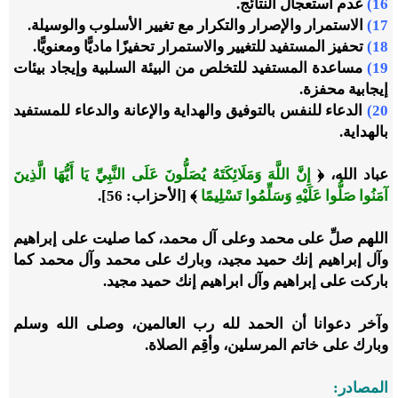
16)
عدم استعجال النتائج.
17)
الاستمرار والإصرار والتكرار مع تغيير الأسلوب والوسيلة.
18)
تحفيز المستفيد للتغيير والاستمرار تحفيزًا ماديًّا ومعنويًّا.
19)
مساعدة المستفيد للتخلص من البيئة السلبية وإيجاد بيئات
إيجابية محفزة.
20)
الدعاء للنفس بالتوفيق والهداية والإعانة والدعاء للمستفيد
بالهداية.
عباد الله، ﴿
إِنَّ اللَّهَ وَمَلَائِكَتَهُ يُصَلُّونَ عَلَى النَّبِيِّ يَا أَيُّهَا الَّذِينَ
آمَنُوا صَلُّوا عَلَيْهِ وَسَلِّمُوا تَسْلِيمًا
﴾ [الأحزاب: 56].
اللهم صلِّ على محمد وعلى آل محمد، كما صليت على إبراهيم
وآل إبراهيم إنك حميد مجيد، وبارك على محمد وآل محمد كما
باركت على إبراهيم وآل ابراهيم إنك حميد مجيد.
وآخر دعوانا أن الحمد لله رب العالمين، وصلى الله وسلم
وبارك على خاتم المرسلين، وأقِم الصلاة.
المصادر: