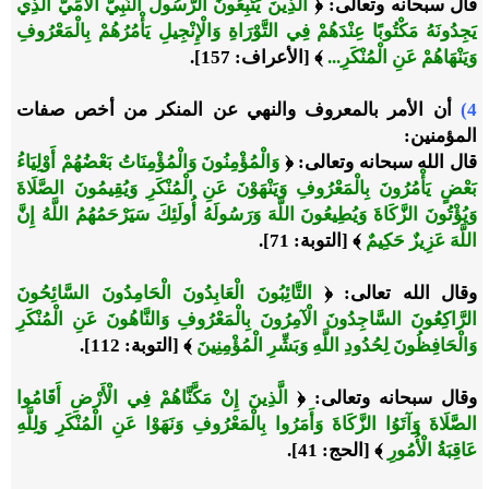
قال سبحانه وتعالى: ﴿
الَّذِينَ يَتَّبِعُونَ الرَّسُولَ النَّبِيَّ الْأُمِّيَّ الَّذِي
يَجِدُونَهُ مَكْتُوبًا عِنْدَهُمْ فِي التَّوْرَاةِ وَالْإِنْجِيلِ يَأْمُرُهُمْ بِالْمَعْرُوفِ
وَيَنْهَاهُمْ عَنِ الْمُنْكَرِ...
﴾ [الأعراف: 157].
4)
أن الأمر بالمعروف والنهي عن المنكر من أخص صفات
المؤمنين:
قال الله سبحانه وتعالى: ﴿
وَالْمُؤْمِنُونَ وَالْمُؤْمِنَاتُ بَعْضُهُمْ أَوْلِيَاءُ
بَعْضٍ يَأْمُرُونَ بِالْمَعْرُوفِ وَيَنْهَوْنَ عَنِ الْمُنْكَرِ وَيُقِيمُونَ الصَّلَاةَ
وَيُؤْتُونَ الزَّكَاةَ وَيُطِيعُونَ اللَّهَ وَرَسُولَهُ أُولَئِكَ سَيَرْحَمُهُمُ اللَّهُ إِنَّ
اللَّهَ عَزِيزٌ حَكِيمٌ
﴾ [التوبة: 71].
وقال الله تعالى: ﴿
التَّائِبُونَ الْعَابِدُونَ الْحَامِدُونَ السَّائِحُونَ
الرَّاكِعُونَ السَّاجِدُونَ الْآمِرُونَ بِالْمَعْرُوفِ وَالنَّاهُونَ عَنِ الْمُنْكَرِ
وَالْحَافِظُونَ لِحُدُودِ اللَّهِ وَبَشِّرِ الْمُؤْمِنِينَ
﴾ [التوبة: 112].
وقال سبحانه وتعالى: ﴿
الَّذِينَ إِنْ مَكَّنَّاهُمْ فِي الْأَرْضِ أَقَامُوا
الصَّلَاةَ وَآتَوُا الزَّكَاةَ وَأَمَرُوا بِالْمَعْرُوفِ وَنَهَوْا عَنِ الْمُنْكَرِ وَلِلَّهِ
عَاقِبَةُ الْأُمُورِ
﴾ [الحج: 41]
.