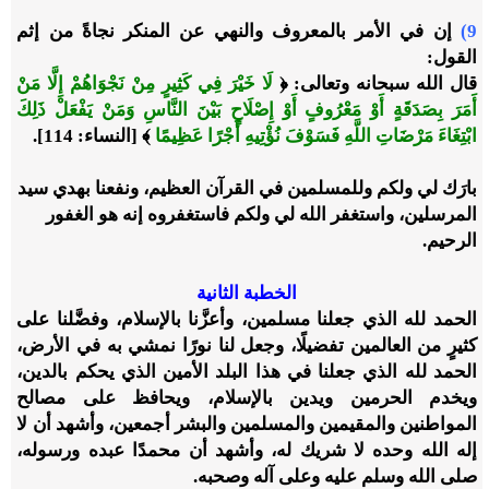
9)
إن في الأمر بالمعروف والنهي عن المنكر نجاةً من إثم
القول:
قال الله سبحانه وتعالى: ﴿
لَا خَيْرَ فِي كَثِيرٍ مِنْ نَجْوَاهُمْ إِلَّا مَنْ
أَمَرَ بِصَدَقَةٍ أَوْ مَعْرُوفٍ أَوْ إِصْلَاحٍ بَيْنَ النَّاسِ وَمَنْ يَفْعَلْ ذَلِكَ
ابْتِغَاءَ مَرْضَاتِ اللَّهِ فَسَوْفَ نُؤْتِيهِ أَجْرًا عَظِيمًا
﴾ [النساء: 114].
بارَك لي ولكم وللمسلمين في القرآن العظيم، ونفعنا بهدي سيد
المرسلين، واستغفر الله لي ولكم فاستغفروه إنه هو الغفور
الرحيم.
الخطبة الثانية
الحمد لله الذي جعلنا مسلمين، وأعزَّنا بالإسلام، وفضَّلنا على
كثيرٍ من العالمين تفضيلًا، وجعل لنا نورًا نمشي به في الأرض،
الحمد لله الذي جعلنا في هذا البلد الأمين الذي يحكم بالدين،
ويخدم الحرمين ويدين بالإسلام، ويحافظ على مصالح
المواطنين والمقيمين والمسلمين والبشر أجمعين، وأشهد أن لا
إله الله وحده لا شريك له، وأشهد أن محمدًا عبده ورسوله،
صلى الله وسلم عليه وعلى آله وصحبه.