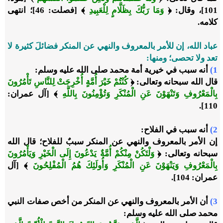
101]، وقال: ﴿
وَمَا رَبُّكَ بِظَلَّامٍ لِلْعَبِيدِ
﴾ [فصلت: 46]؛ انتهى
كلامه.
عباد الله، إن للأمر بالمعروف والنهي عن المنكر فضائلَ كثيرة لا
تعد ولا تحصى؛ ومنها:
1)
أنه سبب في خيرية أمة محمد صلى الله عليه وسلم:
قال الله سبحانه وتعالى: ﴿
كُنْتُمْ خَيْرَ أُمَّةٍ أُخْرِجَتْ لِلنَّاسِ تَأْمُرُونَ
بِالْمَعْرُوفِ وَتَنْهَوْنَ عَنِ الْمُنْكَرِ وَتُؤْمِنُونَ بِاللَّهِ
﴾ [آل عمران:
110].
2)
أنه سبب في الفلاح:
إن الأمر بالمعروف والنهي عن المنكر سببٌ للفلاح؛ قال الله
سبحانه وتعالى: ﴿
وَلْتَكُنْ مِنْكُمْ أُمَّةٌ يَدْعُونَ إِلَى الْخَيْرِ وَيَأْمُرُونَ
بِالْمَعْرُوفِ وَيَنْهَوْنَ عَنِ الْمُنْكَرِ وَأُولَئِكَ هُمُ الْمُفْلِحُونَ
﴾ [آل
عمران: 104].
3)
أن الأمر بالمعروف والنهي عن المنكر من أخص صفات النبي
محمد صلى الله عليه وسلم: