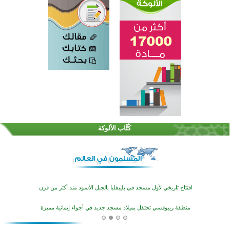
اختتام الدورة التاسعة لمسابقة حفظ وتلاوة القرآن الكريم في أزناكاييف
تيسليتش تختتم برنامجا تعليميا لتعزيز القيم وبناء الشخصية للشباب المسلمين
كُتَّاب الألوكة
اختتام منافسات قرآنية متميزة في بنغلاديش بمشاركة 3000 متسابق
أكثر من 400 طالب يشاركون في مسابقة المعلومات الإسلامية بأستراليا
افتتاح تاريخي لأول مسجد في بلييفليا بالجبل الأسود منذ أكثر من قرن
منطقة ريبوفسي تحتفل بميلاد مسجد جديد في أجواء إيمانية مميزة
أكبر مشروع إسلامي في ريف أستراليا يفتتح أبوابه بعد سنوات من العمل والعطاء