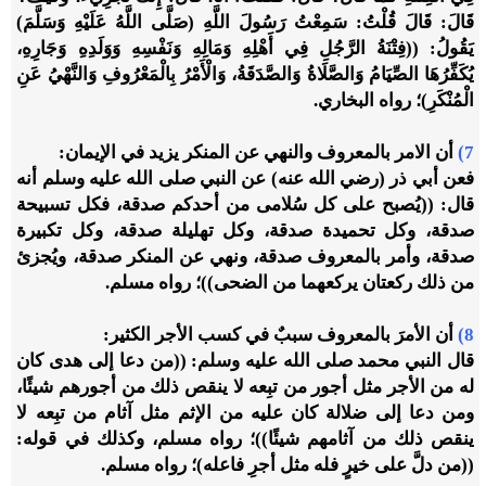
قَالَ: قَالَ قُلْتُ: سَمِعْتُ رَسُولَ اللَّهِ (صَلَّى اللَّهُ عَلَيْهِ وَسَلَّمَ)
يَقُولُ: ((فِتْنَةُ الرَّجُلِ فِي أَهْلِهِ وَمَالِهِ وَنَفْسِهِ وَوَلَدِهِ وَجَارِهِ،
يُكَفِّرُهَا الصِّيَامُ وَالصَّلَاةُ وَالصَّدَقَةُ، وَالْأَمْرُ بِالْمَعْرُوفِ وَالنَّهْيُ عَنِ
الْمُنْكَرِ)؛ رواه البخاري.
7)
أن الامر بالمعروف والنهي عن المنكر يزيد في الإيمان:
فعن أبي ذر (رضي الله عنه) عن النبي صلى الله عليه وسلم أنه
قال: ((يُصبح على كل سُلامى من أحدكم صدقة، فكل تسبيحة
صدقة، وكل تحميدة صدقة، وكل تهليلة صدقة، وكل تكبيرة
صدقة، وأمر بالمعروف صدقة، ونهي عن المنكر صدقة، ويُجزئ
من ذلك ركعتان يركعهما من الضحى))؛ رواه مسلم.
8)
أن الأمرَ بالمعروف سببٌ في كسب الأجر الكثير:
قال النبي محمد صلى الله عليه وسلم: ((من دعا إلى هدى كان
له من الأجر مثل أجور من تبِعه لا ينقص ذلك من أجورهم شيئًا،
ومن دعا إلى ضلالة كان عليه من الإثم مثل آثام من تبِعه لا
ينقص ذلك من آثامهم شيئًا))؛ رواه مسلم، وكذلك في قوله:
((من دلَّ على خيرٍ فله مثل أجرِ فاعله)؛ رواه مسلم.