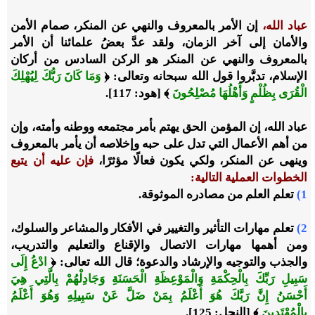
عباد الله،
إن الأمر بالمعروف والنهي عن المنكر، صمام الأمن
والأمان إلى آخر الزمان، ولقد عدَّ بعضُ علمائنا أن الأمر
بالمعروف والنهي عن المنكر هو الركن السادس من أركان
الإسلام، تدبَّروا قول الله سبحانه وتعالى: ﴿
وَمَا كَانَ رَبُّكَ لِيُهْلِكَ
الْقُرَى بِظُلْمٍ وَأَهْلُهَا مُصْلِحُونَ
﴾ [هود: 117].
عباد الله، إن المؤمن الحق يهتم بأمر مجتمعه ووطنه وأمته، وإن
من أهم الأعمال التي تدل على حبه وإخلاصه أن يأمر بالمعروف
وينهى عن المنكر، ولكي يكون فعالًا مؤثرًا،
فإن عليه أن يتبع
الخطوات العملية التالية:
1)
تعلم العلم من مصادره الموثوقة.
2)
تعلم مهارات التأثير والتغيير في الأفكار والمشاعر والسلوك،
ومن أهمها مهارات الاتصال والإقناع والتعليم والتدريب،
والجذب والتوجيه والإرشاد والدعوة؛ قال الله تعالى: ﴿
ادْعُ إِلَى
سَبِيلِ رَبِّكَ بِالْحِكْمَةِ وَالْمَوْعِظَةِ الْحَسَنَةِ وَجَادِلْهُمْ بِالَّتِي هِيَ
أَحْسَنُ إِنَّ رَبَّكَ هُوَ أَعْلَمُ بِمَنْ ضَلَّ عَنْ سَبِيلِهِ وَهُوَ أَعْلَمُ
بِالْمُهْتَدِينَ
﴾ [النحل: 125].