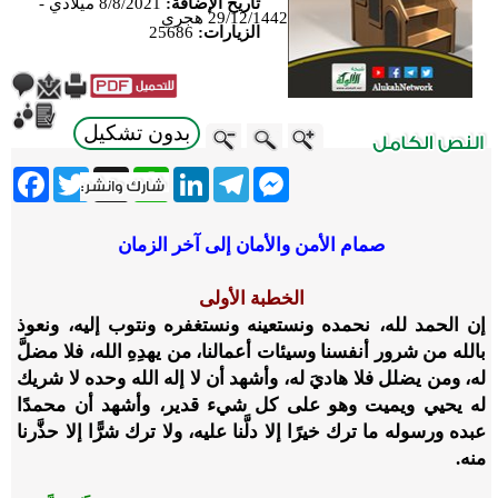
تاريخ الإضافة:
8/8/2021 ميلادي -
29/12/1442 هجري
الزيارات:
25686
بدون تشكيل
ebook
Twitter
WhatsApp
X
LinkedIn
Telegram
Messenger
صمام الأمن والأمان إلى آخر الزمان
الخطبة الأولى
إن الحمد لله، نحمده ونستعينه ونستغفره ونتوب إليه، ونعوذ
بالله من شرور أنفسنا وسيئات أعمالنا، من يهدِهِ الله، فلا مضلَّ
له، ومن يضلل فلا هاديَ له، وأشهد أن لا إله الله وحده لا شريك
له يحيي ويميت وهو على كل شيء قدير، وأشهد أن محمدًا
عبده ورسوله ما ترك خيرًا إلا دلَّنا عليه، ولا ترك شرًّا إلا حذَّرنا
منه.