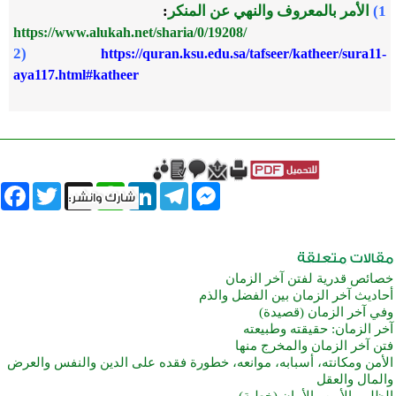
1)
الأمر بالمعروف والنهي عن المنكر
:
https://www.alukah.net/sharia/0/19208/
2)
https://quran.ksu.edu.sa/tafseer/katheer/sura11-
aya117.html#katheer
book
Twitter
WhatsApp
X
LinkedIn
Telegram
Messenger
خصائص قدرية لفتن آخر الزمان
أحاديث آخر الزمان بين الفضل والذم
وفي آخر الزمان (قصيدة)
آخر الزمان: حقيقته وطبيعته
فتن آخر الزمان والمخرج منها
الأمن ومكانته، أسبابه، موانعه، خطورة فقده على الدين والنفس والعرض
والمال والعقل
الظلم والأمن والأمان (خطبة)