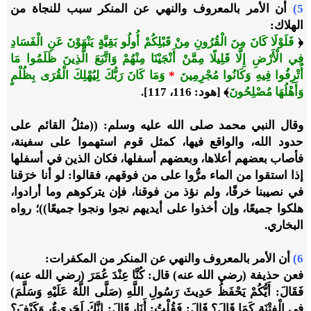
5)
أن الأمر بالمعروف والنهي عن المنكر سبب للنجاة من
الهلاك:
﴿
فَلَوْلَا كَانَ مِنَ الْقُرُونِ مِنْ قَبْلِكُمْ أُولُو بَقِيَّةٍ يَنْهَوْنَ عَنِ الْفَسَادِ
فِي الْأَرْضِ إِلَّا قَلِيلًا مِمَّنْ أَنْجَيْنَا مِنْهُمْ وَاتَّبَعَ الَّذِينَ ظَلَمُوا مَا
أُتْرِفُوا فِيهِ وَكَانُوا مُجْرِمِينَ
*
وَمَا كَانَ رَبُّكَ لِيُهْلِكَ الْقُرَى بِظُلْمٍ
وَأَهْلُهَا مُصْلِحُونَ
﴾ [هود: 116، 117].
وقال النبي محمد صلى الله عليه وسلم: ((مثلُ القائم على
حدود الله، والواقع فيها، كمثل قوم استهموا على سفينة،
فأصاب بعضهم أعلاها، وبعضهم أسفلها، فكان الذين في أسفلها
إذا استقوا من الماء مرُّوا على من فوقهم، فقالوا: لو أنا خرَقنا
في نصيبنا خرقًا، ولم نؤذ من فوقنا، فإن يتركوهم وما أرادوا،
هلكوا جميعًا، وإن أخذوا على أيديهم نجوا ونجوا جميعًا))؛
رواه
البخاري.
6)
أن الأمر بالمعروف والنهي عن المنكر من المكفرات:
فعن حذيفة (رضي الله عنه) قال: كُنَّا عِنْدَ عُمَرَ (رضي الله عنه)
فَقَالَ: أَيُّكُمْ يَحْفَظُ حَدِيثَ رَسُولِ اللَّهِ (صَلَّى اللَّهُ عَلَيْهِ وَسَلَّمَ)
فِي الْفِتْنَةِ كَمَا قَالَ؟ قَالَ: فَقُلْتُ: أَنَا، قَالَ: إِنَّكَ لَجَرِيءٌ، وَكَيْفَ؟