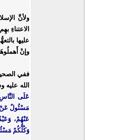
ولأنَّ الإسل
الاعتناءِ بهِم
عليها بالتعهّ
وإنْ أَهملُوه
ففي الصحيحينِ ع
الله عليه وس
عَلَى النَّاسِ ر
مَسْئُولٌ عَنْ رَ
عَنْهُمْ، وَعَبْ
وَكُلُّكُمْ مَسْئُ