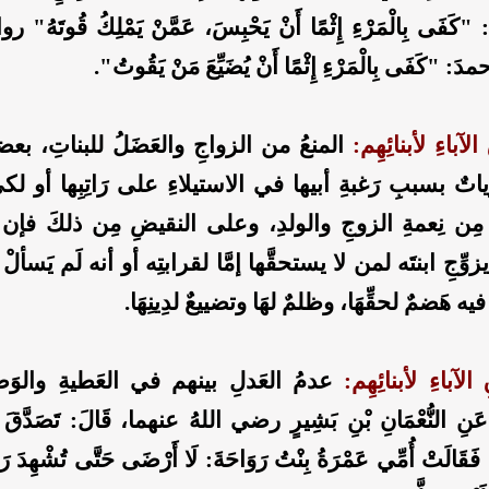
فَى بِالْمَرْءِ إِثْمًا أَنْ يَحْبِسَ، عَمَّنْ يَمْلِكُ قُوتَهُ" 
 "كَفَى بِالْمَرْءِ إِثْمًا أَنْ يُضَيِّعَ مَنْ يَقُوتُ".
آباءِ لأبنائِهِم:
‏ المنعُ من الزواجِ والعَضَلُ للبناتِ، بعض
اتٌ بسببِ رَغبةِ أبيها في الاستيلاءِ على رَاتِبِها أو لكي
ا مِن نِعمةِ الزوجِ والولدِ، وعلى النقيضِ مِن ذلكَ فإ
وِّجِ ابنتَه لمن لا يستحقَّها إمَّا لقرابتِه أو أنه لَم يَسأل
فيه هَضمٌ لحقِّهَا، وظلمٌ لهَا وتضييعٌ لدِينِهَا.
آباءِ لأبنائِهِم:
عدمُ العَدلِ بينهم في العَطيةِ والوَ
 النُّعْمَانِ بْنِ بَشِيرٍ رضي اللهُ عنهما، قَالَ: تَصَدَّقَ عَ
، فَقَالَتْ أُمِّي عَمْرَةُ بِنْتُ رَوَاحَةَ: لَا أَرْضَى حَتَّى تُشْهِدَ 