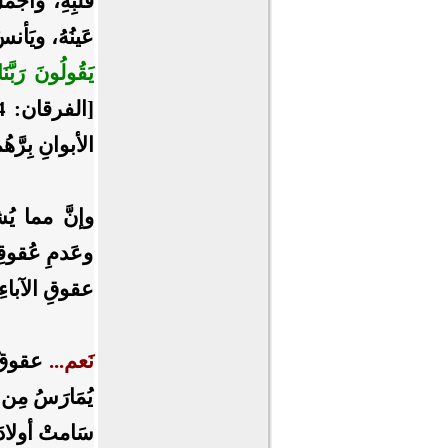
قلبِهِ، وأجمل
عَينُهُ، ويَأ
يَقُولُونَ رَبَّنَا
الأبوانِ بِرَّه
وإنَّ مما يُش
وعَدمِ عُقوقِه
عقوقِ الآباءِ ل
نَعم...
عقوقُ ا
يُمَارَسُ مِن
سَامتْ أولادَ