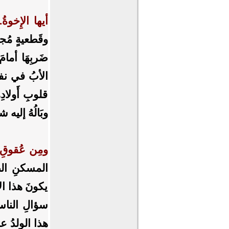
أيها الإِخوةُ
.
وقَطعيةٍ مُجحِ
ضَربِهَا أمامَ
الأبُ في نفسِ 
قلوبِ أَولادِ
وبَالُهُ إليه
ومِن عُقوقِ ال
المسكنِ الطَّ
يكونَ هذا الأب
سؤالِ الناسِ
هذا الولدُ ع