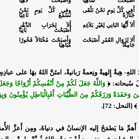
أَصْبَحْتَ سَاهِيًا
وَأَصْبَحْتَ لاَهِيَا
أَفِي كُلِّ يَومٍ نَحْنُ نَلْقَى
وفي كُلِّ يَومٍ نَحْنُ
جَنَازَةً
نَسْمَعُ نَاعِيَا
أَلاَ أَيُّهَا البَانِي لِغَيْرِ بَلاَغِهِ
أَلاَ لِخَرَابِ الدَّهْرِ
أَصْبَحْتَ بَانِيَا
أَلا لِزَوَالِ العُمُرِ أَصْبَحْتَ
وَأَصبَحْتَ مُخْتَالاً فَخُورًا
جَامِعًا
مُبَاهِيَا
اللهِ- هِبةٌ إِلهيةٌ ونِعمةٌ رَبانيةٌ، امتَنَّ اللهُ بهَا على عبادِه
لَ سُبحانه: ﴿
وَاللَّهُ جَعَلَ لَكُمْ مِنْ أَنْفُسِكُمْ أَزْوَاجًا وَجَعَ
ينَ وَحَفَدَةً وَرَزَقَكُمْ مِنَ الطَّيِّبَاتِ أَفَبِالْبَاطِلِ يُؤْمِنُونَ وَبِنِ
﴾ [النحل: 72].
 أَهمِّ مَا يَطمَحُ إليه الإنسانُ في دنياهُ، ومِن أَعزِّ الأُم