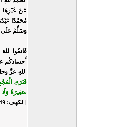
الْحَمْدُ للهِ الّ
عَنْ غَيْرِهَا وَ
مُحَمَّدًا عَبْدُ
وَسَلِّمْ عَلَى م
فَاتقُوا اللهَ
أَجسادَكُم على
اللهِ عزَّ وج
فَتَرَى الْمُجْرِ
صَغِيرَةً وَلَا ك
[الكهف: 49].