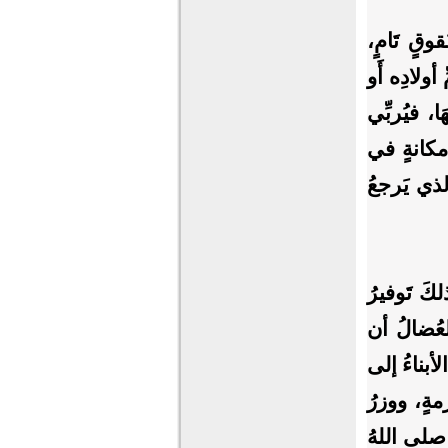
قوقٍ تَامٍ،
أولادِه أَو
ا، فيُربِّي
ُ مكانةٍ في
الذي يَرجعُ
كَ تَوفيرُ
لعُضالُ أن
لأبناءُ إلى
ةٍ، ووزرُ
 صلى اللهُ