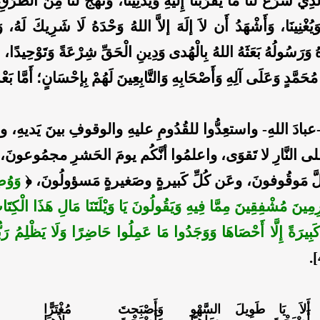
َذِي شَرَعَ لَنَا مَا يُقَرِّبُنَا إِلَيهِ وَيُدْنِينَا، وَنَهَجَ لَنَا مِنَ الطُّرُقِ
يُغْنِينَا، وَأَشْهَدُ أَن لاَ إلَهَ إلاَّ اللهُ وَحْدَهُ لَا شَرِيكَ لَهُ، وَ
هُ وَرَسُولُهُ بَعَثَهُ اللهُ بِالْهُدى وَدِينِ الْحَقِّ شِرْعَةً وَتَوْحِيدًا، ال
ُحَمَّدٍ وَعَلَى آلِهِ وَأَصْحَابِهِ وَالتَّابِعِينَ لَهُمْ بِإحْسَانٍ؛
أَمَّا بَعْ
 -عبادَ اللهِ- واستعِدُّوا للقُدُومِ عليهِ والوقوفِ بينَ يَديهِ، وا
 النَّارِ لا تَقوَى، واعلمُوا أنَّكُم يومَ الحَشرِ مجمُوعونَ، و
لَّ مَوقُوفونَ، وعَن كُلِّ كَبيرةٍ وصَغيرةٍ مَسؤولُونَ، ﴿
وَوُضِ
مِينَ مُشْفِقِينَ مِمَّا فِيهِ وَيَقُولُونَ يَا وَيْلَتَنَا مَالِ هَذَا الْكِتَابِ
َبِيرَةً إِلَّا أَحْصَاهَا وَوَجَدُوا مَا عَمِلُوا حَاضِرًا وَلَا يَظْلِمُ رَبّ
أَلاَ يَا طَوِيلَ السَّهْوِ
وَأَصْبَحتَ مُغْتَرًّا