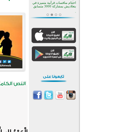
افتتاح تاريخي لأول مسجد في بلييفليا
بالجبل الأسود منذ أكثر من قرن
منطقة ريبوفسي تحتفل بميلاد
مسجد جديد في أجواء إيمانية مميزة
أكبر مشروع إسلامي في ريف
أستراليا يفتتح أبوابه بعد سنوات من
العمل والعطاء
القرآن والتربية في صدارة البرامج
الصيفية للمسلمين في بينزا
وساراتوف وموردوفيا هذا العام
اختتام الدورة التاسعة لمسابقة حفظ
وتلاوة القرآن الكريم في أزناكاييف
أكثر من 100 شخص يتعرفون على
الإسلام خلال يوم المسجد المفتوح
في ميلفيل
اختتام منافسات قرآنية متميزة في
بنغلاديش بمشاركة 3000 متسابق