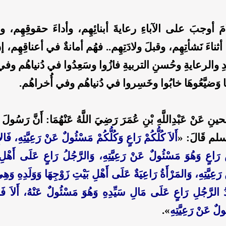
امَ أوجبَ على الآباءِ رعايةَ أبنائِهِم، وأداءَ حقوقِهِم،
 أثناءَ نَشأتِهِم، وقبلَ ولادَتِهِم.. فهُم أمانةٌ في أعناقِهِم،
ُدِ والرعايةِ وحُسنِ التربيةِ فازُوا وسَعِدُوا في دُنياهُم وف
َا وَضيَّعُوهَا خابُوا وخَسِروا في دُنياهُم وفي أُخراهُم.
َنْ عَبْدِاللَّهِ بْنِ عُمَرَ رَضِيَ اللَّهُ عَنْهُمَا: أَنَّ رَسُولَ
لم قَالَ: «
أَلاَ كُلُّكُمْ رَاعٍ وَكُلُّكُمْ مَسْئُولٌ عَنْ رَعِيَّتِهِ، فَال
َاعٍ وَهُوَ مَسْئُولٌ عَنْ رَعِيَّتِهِ، وَالرَّجُلُ رَاعٍ عَلَى أَهْلِ بَ
عِيَّتِهِ، وَالمَرْأَةُ رَاعِيَةٌ عَلَى أَهْلِ بَيْتِ زَوْجِهَا وَوَلَدِهِ وَهِ
دُ الرَّجُلِ رَاعٍ عَلَى مَالِ سَيِّدِهِ وَهُوَ مَسْئُولٌ عَنْهُ، أَلاَ فَكُ
ولٌ عَنْ رَعِيَّتِهِ
».