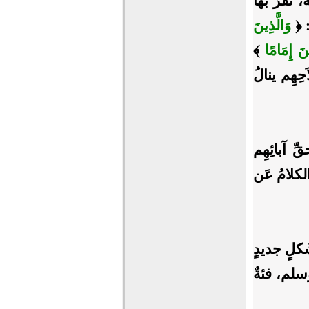
 تَقرُّ بها
 ﴿
وَالَّذِينَ
ينَ إِمَامًا
﴾
َحِهِم ينالُ
ِ آبائِهِم
الكلامُ عَن
َكلٍ جديدٍ
 وسلم، فئةٌ