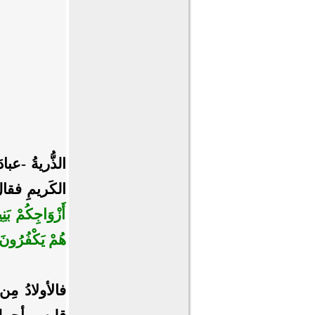
الذُّريةُ
-عبادَ 
الكَريمِ فقا
أَزْوَاجِكُمْ بَنِ
هُمْ يَكْفُرُونَ
فالأولادُ مِن