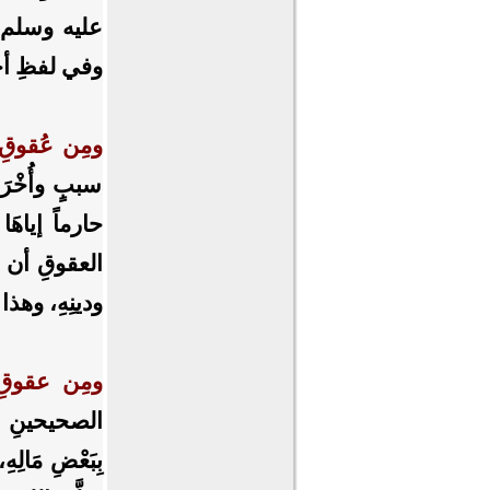
عليه وسلم: "كَ
وفي لفظِ أحمدَ:
ومِن عُقوقِ ال
سببٍ وأُخْرَي
حارماً إياهَ
العقوقِ أن يز
ودينِهِ، وهذا 
ومِن عقوقِ ال
الصحيحينِ عَنِ
بِبَعْضِ مَالِهِ