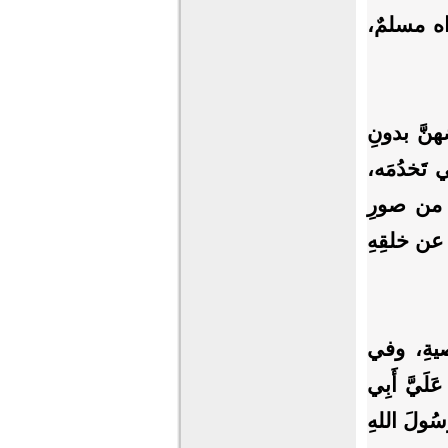
رواه مسلمٌ،
هنَّ بدونِ
 تَخدُمَه،
ن من صورِ
ْ عن خلقِهِ
صيةِ، وفي
لَيَّ أَبِي
رَسُولَ اللهِ