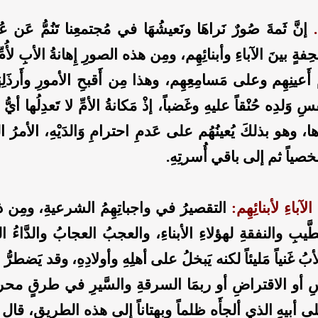
.
إنَّ ثَمةَ صُورٌ نَراهَا ونَعيشُهَا في مُجتمعِنا تَنُمُّ عَن عُ
فةٍ بينَ الآباءِ وأبنائِهِم، ومِن هذه الصورِ إِهانةُ الأبِ لأُمِّ 
 أَعينِهِم وعلى مَسامِعِهِم، وهذا مِن أَقبحِ الأمورِ وأَرذَلِهَ
وَلدِه حُنْقاً عليهِ وغَضباً، إذْ مَكانةُ الأمِّ لا تَعدِلُها أيّ
ها، وهو بذلكَ يُعينُهُم على عَدمِ احترامِ وَالدَيْهِ، الأمرُ 
 شخصياً ثم إلى باقي أُسرتِهِ.
آباءِ لأبنائِهِم:
التقصيرُ في واجباتِهِمُ الشرعيةِ، ومِن ذل
يبِ والنفقةِ لهؤلاءِ الأبناءِ، والعجبُ العجابُ والدَّاءُ ا
ُ غَنياً مَليئاً لكنه يَبخلُ على أهلِهِ وأولادِهِ، وقد يَضطرُّ ا
 أو الاقتراضِ أو ربمَا السرقةِ والسَّيرِ في طرقٍ محرم
لى أبيهِ الذي ألجأَه ظلماً وبهتاناً إلى هذه الطريقِ، قال