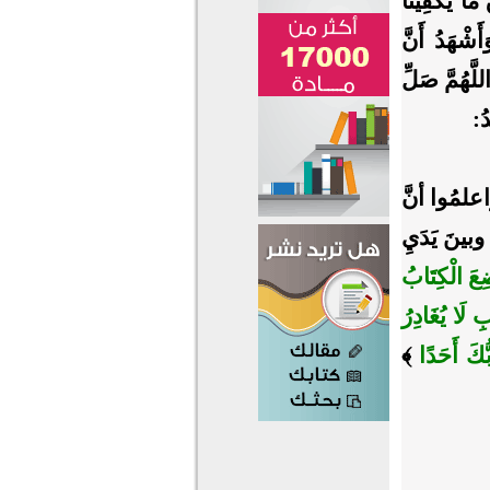
 مَا يَكْفِينَا
أَشْهَدُ أَنَّ
لَّهُمَّ صَلِّ
دُ:
علمُوا أنَّ
بينَ يَدَيِ
عَ الْكِتَابُ
 لَا يُغَادِرُ
ُكَ أَحَدًا
﴾