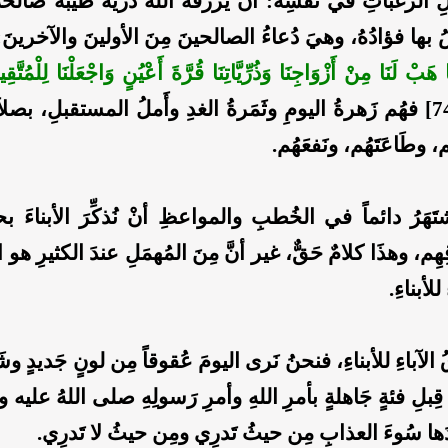
ِ الرغباتِ في نفسِه: أنْ يَرزقَه اللهُ ذُريَّةً طيبةً صالحةً،
نسُ بها فؤادُهُ، وهيَ دُعاءُ الصالحينَ مِنَ الأولينَ والآخرينَ:
 هَبْ لَنَا مِنْ أَزْوَاجِنَا وَذُرِّيَّاتِنَا قُرَّةَ أَعْيُنٍ وَاجْعَلْنَا لِلْمُتَّقِ
[الفرقان: 74] فهُم زَهرةُ اليومِ وثَمَرةُ الغدِ وأَملُ المستقبلِ، بصلا
ُم، وطَاعَتَهُم، ونَفعَهُم.
تَهَرُ دائماً في الخُطبِ والمواعظِ أنْ نُذكِّرَ الأبناءَ بحقّ
ِم، وهذَا كلامٌ حَقٌّ، غير أنَّ مِنَ المُهمَلِ عندَ الكثيرِ هو 
لأبناءِ.
لآباءِ للأبناءِ، فنحنُ نَرى اليومَ عُقوقاً مِن لونٍ جَديدٍ وش
 قِبلِ فئةٍ جَاهلةٍ بأمرِ اللهِ وأمرِ رَسولِهِ صلى اللهُ عليه
ها سُوءَ العذابِ مِن حيثُ تَدرِي ومِن حيثُ لا تَدرِي.