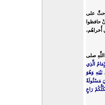
 وحثَّ على
 إنْ حافظوا
ي أُخراهُم،
 اللَّهِ صلى
إِمَامُ الَّذِي
يْتِهِ وَهُوَ
يَ مَسْئُولَةٌ
لُّكُمْ رَاعٍ