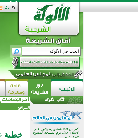
القرآن والتربية في صدارة البرامج
الصيفية للمسلمين في بينزا
وساراتوف وموردوفيا هذا العام
اختتام الدورة التاسعة لمسابقة حفظ
وتلاوة القرآن الكريم في أزناكاييف
كُتَّاب الألوكة
أكثر من 100 شخص يتعرفون على
المواقع
الإسلام خلال يوم المسجد المفتوح
في ميلفيل
اختتام منافسات قرآنية متميزة في
بنغلاديش بمشاركة 3000 متسابق
أكثر من 400 طالب يشاركون في
خطبة عن
مسابقة المعلومات الإسلامية
بأستراليا