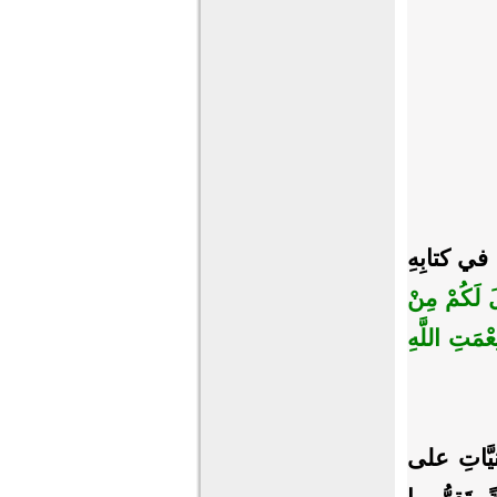
ِ في كتابِهِ
لَ لَكُمْ مِنْ
عْمَتِ اللَّهِ
نيَّاتِ على