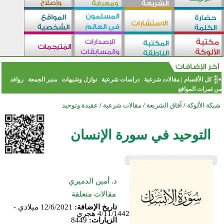
كل الأقسام
|
مقالات شرعية
دراسات شرعية
نوازل وشبهات
منبر الجمعة
روافد
من ثمرات المواقع
شبكة الألوكة
/
آفاق الشريعة
/
مقالات شرعية
/
عقيدة وتوحيد
التوحيد في سورة الإنسان
د. أمين الدميري
مقالات متعلقة
تاريخ الإضافة:
12/6/2021 ميلادي -
4/11/1442 هجري
الزيارات:
8449