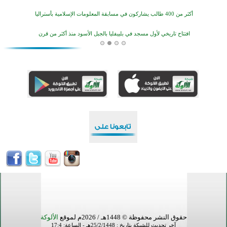
أكثر من 400 طالب يشاركون في مسابقة المعلومات الإسلامية بأستراليا
افتتاح تاريخي لأول مسجد في بلييفليا بالجبل الأسود منذ أكثر من قرن
منطقة ريبوفسي تحتفل بميلاد مسجد جديد في أجواء إيمانية مميزة
أكبر مشروع إسلامي في ريف أستراليا يفتتح أبوابه بعد سنوات من العمل والعطاء
القرآن والتربية في صدارة البرامج الصيفية للمسلمين في بينزا وساراتوف وموردوفيا هذا العام
اختتام الدورة التاسعة لمسابقة حفظ وتلاوة القرآن الكريم في أزناكاييف
أكثر من 100 شخص يتعرفون على الإسلام خلال يوم المسجد المفتوح في ميلفيل
اختتام منافسات قرآنية متميزة في بنغلاديش بمشاركة 3000 متسابق
حقوق النشر محفوظة © 1448هـ / 2026م لموقع
الألوكة
آخر تحديث للشبكة بتاريخ : 25/2/1448هـ - الساعة: 17:4