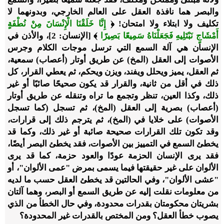
والبصر هما نافذة العقل على العالم الخارجي، وبدونهما لا
تكليف ولا ابتلاء ولا امتحان! ﴿
إِنَّا خَلَقْنَا الْإِنْسَانَ مِنْ نُطْفَةٍ
أَمْشَاجٍ نَبْتَلِيهِ فَجَعَلْنَاهُ سَمِيعًا بَصِيرًا
﴾ [الإنسان: 2]، والأذن في
الإنسان هي آلة السمع التي ترسل موجات الكلام وجرس
الأصوات إلى العقل (المخ) عن طريق أوتار (أعصاب) سمعية،
ثم العقل، يميز ويحلل ويفند، ويزن ويحكم، ثم يعطي القرار، كل
ذلك في أقل من ثانية، والقرار قد يكون صحيحًا صائبًا أو غير
ذلك، وكذا العين، تنظر وتجمع ما تراه وتنقله عن طريق أوتار
(أعصاب) بصرية إلى العقل (المخ)، ثم تسجل (كما تسجل
الأصوات) على خلايا في (المخ)، ثم يترجم ذلك إلى قرارات،
وقد تكون تلك القرارات صحيحة صائبة أو غير ذلك، وكما قد
يخطئ السمع في التمييز بين الأصوات، فقد يخطئ البصر أيضًا،
فقد يرى الإنسان الحزمة عودًا والعود حزمة، كما قد يرى
الألوان على غير حقيقتها فيما يسمى بمرض "عمى الألوان"، أو
"عشى الألوان"، وفي الحالتين قد يخطئ العقل حسب ما لديه
من معلومات نقلت إليه عن طريق السمع أو البصر، وهما آلتان
بشريتان محكومتان بقدرات محدودة، وفي حال الخطأ من الذي
يصوب خطأ العقل؟ ومن المختص بالقدرات غير المحدودة؟