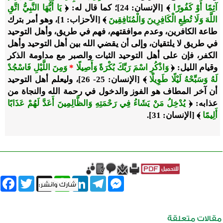
آثِمًا أَوْ كَفُورًا
﴾ [الإنسان: 24]؛ كما قال له: ﴿
يَا أَيُّهَا النَّبِيُّ اتَّقِ
اللَّهَ وَلَا تُطِعِ الْكَافِرِينَ وَالْمُنَافِقِينَ
﴾ [الأحزاب: 1]، وهو أمر بترك
طاعة الكافرين، وعدم موافقتهم، فهم في طريق، وأهل التوحيد
في طريق لا يلتقيان، وإلى أن يقضي الله بين أهل التوحيد وأهل
الكفر، فإن على أهل التوحيد الثبات والصبر مع مداومة الذكر
وقيام الليل: ﴿
وَاذْكُرِ اسْمَ رَبِّكَ بُكْرَةً وَأَصِيلًا
*
وَمِنَ اللَّيْلِ فَاسْجُدْ
لَهُ وَسَبِّحْهُ لَيْلًا طَوِيلًا
﴾ [الإنسان: 25- 26]، وليعلم أهل التوحيد
أن آخر المطاف هو الفوز والدخول في رحمة الله والنجاة من
عذابه: ﴿
يُدْخِلُ مَنْ يَشَاءُ فِي رَحْمَتِهِ وَالظَّالِمِينَ أَعَدَّ لَهُمْ عَذَابًا
أَلِيمًا
﴾ [الإنسان: 31].
book
Twitter
WhatsApp
X
LinkedIn
Telegram
Messenger