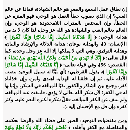
إن نطاق عمل السمع والبصر هو عالم الشهادة، فماذا عن عالم
الغيب؟ إن الذي يصوب خطأ العقل هو الوحي، فهو المنزه عن
الخطأ، وإن المختص بالقدرات اللامحدودة هو الوحي، وإن
العالم بعالم الغيب والشهادة هو الله عز وجل، لذا كان لا بد من
هداية الوحي: ﴿
إِنَّا هَدَيْنَاهُ السَّبِيلَ إِمَّا شَاكِرًا وَإِمَّا كَفُورًا
﴾
[الإنسان: 3]، والهداية نوعان: هداية الدلالة والإرشاد والبيان،
وهداية التوفيق، وهي التي لا يملكها إلا الله عز وجل وحده، كما
قال تعالى: ﴿
إِنَّكَ لَا تَهْدِي مَنْ أَحْبَبْتَ وَلَكِنَّ اللَّهَ يَهْدِي مَنْ يَشَاءُ
﴾
[القصص: 56]، وفي قوله تعالى: ﴿
إِنَّا هَدَيْنَاهُ السَّبِيلَ إِمَّا شَاكِرًا
وَإِمَّا كَفُورًا
﴾، يقول القرطبي: (أي بيَّنَّا له سبيل التوحيد بنصب
الأدلة عليه، ثم إن خلقنا له الهداية اهتدى وآمن، وإن خذلناه
كفر، وجمع بين الشاكر والكفور نفيًا للمبالغة في الشكر، وإثباتها
له في الكفر؛ لأن شكر الله تعالى لا يؤدي، فانتفت عنه المبالغة،
ولم تنتف عن الكفر المبالغة، فقلَّ شكره لكثرة النعم عليه، وكثر
كفره وإن قل مع الإحسان إليه..).
ومن مقتضيات التوحيد:
الصبر على قضاء الله والرضا بحكمه،
والمفاصلة مع الكفر وأهله: ﴿
فَاصْبِرْ لِحُكْمِ رَبِّكَ وَلَا تُطِعْ مِنْهُمْ