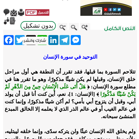
بدون تشكيل
ebook
Twitter
WhatsApp
X
LinkedIn
Telegram
Messenger
التوحيد في سورة
الإنسان
تتلاحم السورة بما قبلها، فقد تقرر أن النطفة هي أول مراحل
خلق الإنسان، وقبلها لم يكن شيئًا مذكورًا، وهو ما تقرر هنا في
مطلع سورة الإنسان: ﴿
هَلْ أَتَى عَلَى الْإِنْسَانِ حِينٌ مِنَ الدَّهْرِ لَمْ
يَكُنْ شَيْئًا مَذْكُورًا
﴾ [الإنسان: 1]، نعم، أين كنت أنا قبل أن يولد
أبي، وقبل أن يتزوج أبي بأمي؟ لم أكن شيئًا مذكورًا، وإنما كنت
في عالم الغيب أو في عالم الذر الذي لا يعلمه إلا الخالق المبدع
المنشئ سبحانه.
ولم يخلق الله الإنسان عبثًا ولن يتركه سدًى، وإنما خلقه ليبتليه،
ولأنه مبتلى وممتحن ومكلف، فقد جعله سميعًا بصيرًا، والسمع