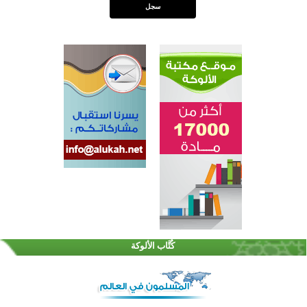
القرآن والتربية في صدارة البرامج الصيفية للمسلمين في بينزا وساراتوف وموردوفيا هذا العام
اختتام الدورة التاسعة لمسابقة حفظ وتلاوة القرآن الكريم في أزناكاييف
كُتَّاب الألوكة
أكثر من 100 شخص يتعرفون على الإسلام خلال يوم المسجد المفتوح في ميلفيل
اختتام منافسات قرآنية متميزة في بنغلاديش بمشاركة 3000 متسابق