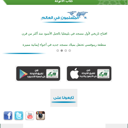
كُتَّاب الألوكة
اختتام منافسات قرآنية متميزة في بنغلاديش بمشاركة 3000 متسابق
أكثر من 400 طالب يشاركون في مسابقة المعلومات الإسلامية بأستراليا
افتتاح تاريخي لأول مسجد في بلييفليا بالجبل الأسود منذ أكثر من قرن
منطقة ريبوفسي تحتفل بميلاد مسجد جديد في أجواء إيمانية مميزة
أكبر مشروع إسلامي في ريف أستراليا يفتتح أبوابه بعد سنوات من العمل والعطاء
القرآن والتربية في صدارة البرامج الصيفية للمسلمين في بينزا وساراتوف وموردوفيا هذا العام
اختتام الدورة التاسعة لمسابقة حفظ وتلاوة القرآن الكريم في أزناكاييف
تيسليتش تختتم برنامجا تعليميا لتعزيز القيم وبناء الشخصية للشباب المسلمين
اختتام منافسات قرآنية متميزة في بنغلاديش بمشاركة 3000 متسابق
أكثر من 400 طالب يشاركون في مسابقة المعلومات الإسلامية بأستراليا