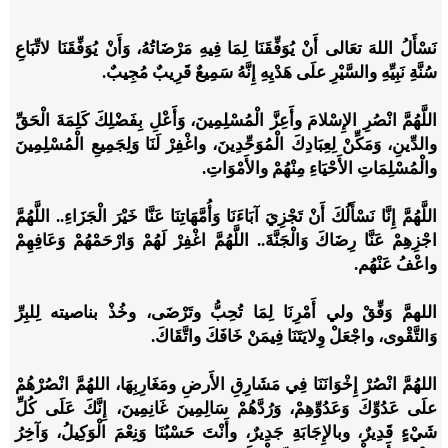
نَسْأَلُ اللهَ تعَالى أَنْ يُوَفِّقَنَا لِمَا فِيهِ مَرْضَاتُهُ، وَأَنْ يُوَفِّقَنَا لاتِّبَاعِ
سُنَّةِ نَبِيِّهِ والسَّيْرِ علَى هَدْيِهِ إِنَّهُ سَمِيعٌ قَرِيبٌ مُجِيبٌ.
اللَّهُمَّ انْصُرِ الإِسْلامَ وأَعِزَّ الْمُسْلِمِينَ، وَأَعْلِ بِفَضْلِكَ كَلِمَةَ الْحَقِّ
والدِّينِ، وَمَكِّنْ لِعِبَادِكَ الْمُوَحِّدِينَ، واغْفِرْ لَنَا وَلِجَمِيعِ الْمُسْلِمِينَ
والْمُسْلِمَاتِ الأَحْيَاءِ مِنْهُمْ والأَمْوَاتِ.
اللَّهُمَّ إِنَّا نَسْأَلُكَ أَنْ تَجْزِيَ آبَاءَنَا وَأُمَّهَاتِنَا عَنَّا خَيْرَ الْجَزَاءِ.. اللَّهُمَّ
اجْزِهِمْ عَنَّا رِضَاكَ وَالْجَنَّةَ.. اللَّهُمَّ اغْفِرْ لَهُمْ وَارْحَمْهُمْ وَعَافِهِمْ
واعْفُ عَنْهُم.
اللهمَّ وَفِّقْ ولي أَمْرِنَا لِمَا تُحِبُّ وتَرْضَى، وخُذْ بناصيته لِلبِرِّ
وَالتَّقْوى، واجْعَلْ وِلايَتَنَا فِيمَنْ خَافَكَ واتَّقَاكَ.
اللهُمَّ انْصُرْ إِخْوَانَنَا فِي مَشَارِقِ الأَرضِ ومَغَارِبِهَا، اللهُمَّ انْصُرْهُمْ
علَى عَدُوِّكَ وَعَدُوِّهِمْ، وَرُدَّهُمْ سَالِمِينَ غَانِمِينَ، إِنَّكَ عَلَى كُلِّ
شَيْءٍ قَدِيرٌ، وبالإِجَابَةِ جَدِيرٌ، وأَنْتَ حَسْبُنَا وَنِعْمَ الْوَكِيلُ، وَآخِرُ