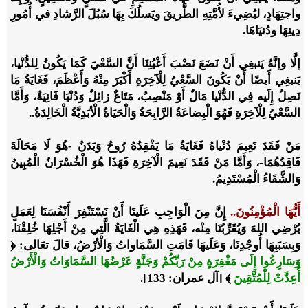
واجتِهَادٍ، ليُضِيءَ لأُمَّتِهِ الطَّريقَ ويَسلُكَ بِهَا سُبُلَ الرَّشادِ في أُمُورِ
دِينِهَا ودُنيَاهَا.
إلَّا وإنَّهُ يَنبغِي أَنْ نَضَعَ نَصْبَ أَعْيُنِنَا أَنَّ السَّعْيَ كَمَا يَكُونُ لِلدُّنْيا،
يَنبغِي أَيضًا أَنْ يَكُونَ السَّعْيُ لِلْآخِرَةِ أَكْبَرَ مِنْهُ وَأَعْظَمَ، فَغَايَةُ مَا
نَصِلُ إِلَيه فِي الدُّنْيا مَالٌ أَوْ مَنْصِبٌ، مَتَاعٌ زائِلٌ وَدُنْيَا فَانِيَةٌ، وَأَمَّا
السَّعْيُ لِلْآخِرَةِ فَهُوَ الْبِضاعَةُ الرَّابِحَةُ وَالْحَيَاةُ الْأبَدِيَّةُ الْخَالِدَةُ..
مَنْ فَقَدَ نَعِيمَ دُنْياهُ فَغَايَةُ مَا يَفْقِدُهُ رُوحٌ وَبَدَنٌ -هُوَ لَا مَحَالَةَ
فَاقِدُهُمَا-، وَأَمَّا مَنْ فَقَدَ نَعِيمَ الْآخِرَةِ فَهَذَا هُوَ الْخُسْرَانُ الْمُبِينُ
وَالشَّقَاءُ الْمُسْتَدِيمُ.
أَيُّهَا الْمُؤْمِنُونَ..
إِنَّ مِنَ الْوَاجِبِ عَلَينَا أَنْ نَسْتَنْفِرَ أَنْفُسَنَا لِعَمَلٍ
يُرْضِي اللهَ وَيُقَرِّبُنَا مِنْه، فَهَذِهِ هِي الْغَايَةُ الَّتِي مِنْ أَجْلِهَا خُلِقْنَا،
وَبِسَبَبِهَا أُوجْدِنَا، وَعَلَيهَا قَامَتِ السَّمَاواتُ وَالْأرْضُ، قالَ تعَالى:
﴿
وَسَارِعُوا إِلَى مَغْفِرَةٍ مِنْ رَبِّكُمْ وَجَنَّةٍ عَرْضُهَا السَّمَاوَاتُ وَالْأَرْضُ
أُعِدَّتْ لِلْمُتَّقِينَ
﴾
[آل عمران: 133]
.