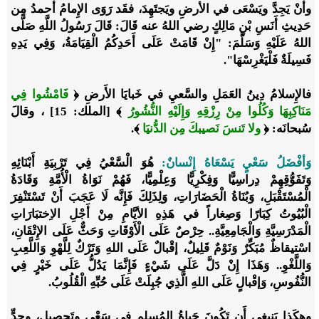
وأَنْ يَجِدَّ ويَسْعَى في الأرضِ ويَجتَهِدَ، فقَد رَوَى الإِمامُ أَحمدُ مِن
حَدِيثِ أَنَسِ بْنِ مَالِكٍ رضي اللهُ عنه قَالَ: قَالَ رَسُولُ اللَّهِ صَلَّى
اللهُ عَلَيْهِ وَسَلَّمَ: "إِنْ قَامَتْ عَلَى أَحَدِكُمُ الْقِيَامَةُ، وَفِي يَدِهِ
فَسِيلَةٌ فَلْيَغْرِسْهَا".
فالإِسلامُ دِينُ العَمَلِ والسَّعيِ في خَبايَا الأَرضِ
﴿
فَامْشُوا فِي
مَنَاكِبِهَا وَكُلُوا مِنْ رِزْقِهِ وَإِلَيْهِ النُّشُورُ
﴾
[الملك: 15]
، وقالَ
سُبحانَه:
﴿
ولا تَنسَ نَصيبكَ مِن الدُّنيَا
﴾
.
وَأفْضَلُ سَعْيٍ يَسْعَاهُ إِنْسانٌ:
هُوَ الْسَّعْيُ فِي تَرْبِيَةِ أَبْنَائِهِ
وَتَفَوُّقِهِمْ دِراسِيًّا وَفِكْرِيًّا وَعِلْمِيًّا، فَهُمْ نَوَاةُ الْأُمَّةِ وَقَادَةُ
الْمُسْتَقْبَلِ، وَبُنَاةُ الْحَضَارَاتِ، وَلِذَلِكَ فَإِنَّه لَا عَجَبَ أَنْ تَسْتَنْفِرَ
الْبُيُوتُ كِبَارًا وَصِغاراً في هَذِهِ الأيَّامِ مِنْ أَجْلِ الاِختبَارَاتِ
الْمَدْرَسِيَّةِ وَالْجَامِعِيَّةِ.. حِرْصٌ عَلَى الْأَوْقَاتِ وَحَثٌّ عَلَى الإِتْقَانِ،
اسْتيقاظٌ مُبَكِّرٌ وَنَوْمٌ قَلِيلٌ، إقْبالٌ عَلَى اللهِ وَتَرْكٌ لِلَّهْوِ وَاللَّعِبِ
وَاللَّغْوِ.. وَهَذَا إِنْ دَلَّ عَلَى شَيْءٍ فَإِنَّمَا يَدُلُّ عَلَى خَيْرٍ فِي
النُّفُوسِ، وَإقْبالٍ عَلَى اللهِ الَّذِي جُبِلَتْ عَلَى حُبِّهِ الْقُلُوبُ.
وهكَذا يَنبغِي أَن تَكُونَ حَياةُ المُسلِمِ في سَعْيٍ وتَحصِيلٍ، وجِدٍّ