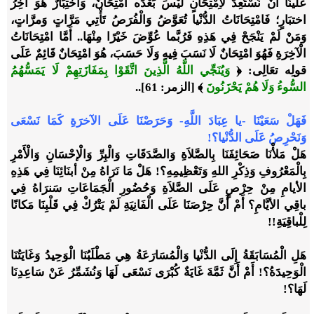
عَلَينَا أَنْ نَسْتَعِدَّ لاِمْتِحَانٍ لَيْسَ بَعْدَه امْتِحَانٌ، وَاختِبَارٌ هُوَ آخِرُ
اختبَارٍ؛ فَامْتِحَانَاتُ الدُّنْيا تُعَوَّضُ وَالْفُرَصُ تَأْتِي مَرَّاتٍ وَمرَّاتٍ،
وَمَنْ لَمْ يَنْجَحْ فِي هَذِهِ فَرُبَّما عُوِّضَ خَيْرًا مِنْهَا.. أَمَّا امْتِحَانَاتُ
الْآخِرَةِ فَهُوَ امْتِحَانٌ لَا نَسَبَ فِيهِ وَلَا حَسَبَ، هُوَ امْتِحَانٌ قَائِمٌ عَلَى
قولِه تعَالِى:
﴿
وَيُنَجِّي اللَّهُ الَّذِينَ اتَّقَوْا بِمَفَازَتِهِمْ لَا يَمَسُّهُمُ
السُّوءُ وَلَا هُمْ يَحْزَنُونَ
﴾
[الزمر: 61]
..
فَهَلْ سَعَيْنَا -يا عِبَادَ اللَّهِ- وَحَرَصْنَا عَلَى الآخرَةِ كَمَا نَسْعَى
وَنَحْرِصُ عَلَى الدُّنْيا؟!
هَلْ مَلأْنَا صَحَائِفَنَا بِالصَّلاَةِ وَالصَّدَقَاتِ وَالْبِرِّ وَالْإحْسَانِ وَالْأَمْرِ
بِالْمَعْرُوفِ وَذِكْرِ اللهِ وَتَعْظِيمِهِ؟! هَلْ مَا نَرَاهُ مِنْ أبنَائِنَا فِي هَذِهِ
الأيامِ مِنْ حِرْصٍ عَلَى الصَّلاَةِ وَحُضُورِ الْجَمَاعَاتِ سَنرَاهُ فِي
باقِي الأيَّامِ؟ أَمْ أَنَّ حِرْصَنَا عَلَى الْفَانِيَةِ لَمْ يَتْرُكْ فِي قَلْبِنَا مَكانًا
لِلْباقِيَةِ!!
هَلِ الْمُسَابَقَةُ إِلَى الدُّنْيا وَالْمُسَارَعَةُ هِي مَطْلَبُنَا الْوَحِيدُ وَغَايَتُنَا
الْوَحِيدَةُ؟! أَمْ أَنَّ ثَمَّةَ غَايَةٌ كُبْرَى نَسْعَى لَهَا وَنُشَمِّرُ عَنْ سَاعِدِنَا
لَهَا؟!