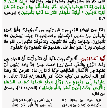
علَى دُنيَاهُمْ وشَهَواتِهِمْ ونَسُوا رَبَّهُم وآخِرَتَهُمْ
﴿
إِنَّ الَّذِينَ لَا
يَرْجُونَ لِقَاءَنَا وَرَضُوا بِالْحَيَاةِ الدُّنْيَا وَاطْمَأَنُّوا بِهَا وَالَّذِينَ هُمْ عَنْ
آيَاتِنَا غَافِلُونَ * أُولَئِكَ مَأْوَاهُمُ النَّارُ بِمَا كَانُوا يَكْسِبُونَ
﴾
[يونس:
7، 8].
مَاذَا بَقِيَ لهَؤلاءِ المُعرِضِينَ عَن رَبِّهِم مِن آدَمِيَّتِهِمْ؟! وَأَيُّ شَيْءٍ
يَحْمِلُونَ مِنْ مَعَانِي الْإِنْسانِيَّةِ وخَصَائِصِهَا؟! حِينَمَا يُؤمَرُونَ فلا
يَأتَمِرُونَ، ويَنهُاهمْ رَبُّهُم فَلا يَنْتَهُونَ، ويَدُعُوهُمْ نَبِيُّهُم إلى اللهِ فلا
يُجِيبُونَ، وَتَرِدُ الْمَوَاعِظُ عَلَى سَمْعِهِمْ فَلَا يَنْتَفِعُونَ وَلَا يَعْقِلُونَ.
أَيُّهَا الْمُسْلِمُونَ...
أَلَا وَإِنَّهُ يَجِبُ عَلَينَا أَنْ نَعْلَمَ أَيْضًا أَنَّ الحياة هِي
وَقْتُ الزَّرْعِ وَالْبَذْرِ، فَمَنْ زَرَعَ حَصَدَ، وَمَنْ جَدَّ وَجَدَ، يَنْبَغِي أَنْ
نَجْتَهِدَ فِي الْأَعْمَالِ الصَّالِحَةِ، فَإِنَّنا لَا نَدْرِي مَاذَا يَعْرِضُ لَنَا؛ وَهَذَا
أَمْرُ اللهِ لِعِبَادِهِ فِي كِتَابِهِ حَيْثُ أَمَرَ بِالْمُسَارَعَةِ فَقَالَ تَعَالَى:
﴿
سَابِقُوا إِلَى مَغْفِرَةٍ مِنْ رَبِّكُمْ وَجَنَّةٍ عَرْضُهَا كَعَرْضِ السَّمَاءِ
وَالْأَرْضِ أُعِدَّتْ لِلَّذِينَ آمَنُوا بِاللَّهِ وَرُسُلِهِ
﴾ [الحديد: 21]
، وصدق
من قال:
تَزَوَّدْ قَرِينًا مِنْ فِعَالِكَ إنَمَّا
قَرِينُ الْفَتَى فِي الْقَبْرِ مَا كَانَ يَفْعَلُ
فَلَنْ يَصْحَبَ الْإِنْسَانَ مِنْ بَعْدِ مَوْتِهِ
إِلَى قَبْرِهِ إلاَّ الَّذِي كَانَ يَعْمَلُ