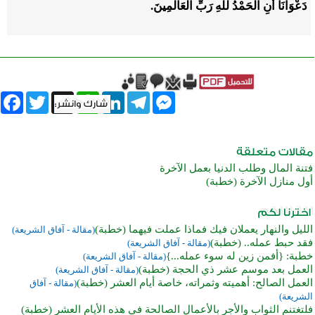
دَعْوَانَا أَنِ الْحَمْدُ للهِ رَبِّ الْعَالَمِينَ.
book
Twitter
WhatsApp
X
LinkedIn
Telegram
Messenger
فتنة المال وطلب الدنيا بعمل الآخرة
أول منازل الآخرة (خطبة)
الليل والنهار يعملان فيك فماذا عملت فيهما (خطبة)
(مقالة - آفاق الشريعة)
فقد حبط عمله.. (خطبة)
(مقالة - آفاق الشريعة)
خطبة: {أفمن زين له سوء عمله...}
(مقالة - آفاق الشريعة)
العمل بعد موسم عشر ذي الحجة (خطبة)
(مقالة - آفاق الشريعة)
العمل الصالح: أهميته وثمراته، خاصة أيام العشر (خطبة)
(مقالة - آفاق
الشريعة)
فلتغتنم الثواب والأجر بالأعمال الصالحة في هذه الأيام العشر (خطبة)