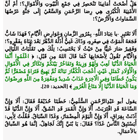
هَلْ أَضْحَتْ أَمَانِينَا تَنْحَصِرُ فِي جَمْعِ الْبُيُوتِ وَالْأَمْوَالِ؟! أَمْ أَنَّ
الأُمْنِيَةَ الْكُبْرَى هِي رِضا الرَّحْمَنِ وَالسَّعْيُ إِلَى جَنَّةٍ عَرْضُهَا
السَّمَاواتُ وَالْأرْضُ؟!
أَلَا نَعْتَبِر -يا عِبَادَ اللَّهِ- بِمُرُورِ الزَّمانِ وَعَوَارِضِ الْأيَّامِ؟ فَهَذَا شَابُّ
فَجَعَهُ الْمَوْتُ فِي صِغَرِهِ، وَذَاكَ غَنِيُّ أَذَلَّهُ الدَّهْرُ بَعْدَ غِنَاهُ بِفَقْرِهِ؟!
وَفَقِيرٌ صَارَ غَنِيًّا مِنْ حَيْثُ لَا يَحْتَسِبُ! تِلْكَ هِي تَقَلُّبَاتُ اللَّيَالِي
وَالْأيَّامِ تَقُولُ لِأَصْحَابِهَا كَمَا قَالَ اللهُ مِن قَبْلِ:
﴿
اعْلَمُوا أَنَّمَا
الْحَيَاةُ الدُّنْيَا لَعِبٌ وَلَهْوٌ وَزِينَةٌ وَتَفَاخُرٌ بَيْنَكُمْ وَتَكَاثُرٌ فِي الْأَمْوَالِ
وَالْأَوْلَادِ كَمَثَلِ غَيْثٍ أَعْجَبَ الْكُفَّارَ نَبَاتُهُ ثُمَّ يَهِيجُ فَتَرَاهُ مُصْفَرًّا ثُمَّ
يَكُونُ حُطَامًا وَفِي الْآخِرَةِ عَذَابٌ شَدِيدٌ وَمَغْفِرَةٌ مِنَ اللَّهِ وَرِضْوَانٌ
وَمَا الْحَيَاةُ الدُّنْيَا إِلَّا مَتَاعُ الْغُرُورِ
﴾
[الحديد: 20]
.
يقول أبو عَبْدِالرَّحْمَنِ السُّلَمِيُّ: خَطَبَنَا حُذَيْفَةُ فَقَالَ: أَلَا وَإِنَّ
السَّاعَةَ قَدِ اقْتَرَبَتْ، أَلَا وَإِنَّ الْقَمَرَ قَدِ انْشَقَّ، أَلَا وَإِنَّ الدُّنْيَا قَدْ
آذَنَتْ بِفِرَاقٍ، أَلَا وَإِنَّ الْيَوْمَ الْمِضْمَارُ، وَغَدًا السِّبَاقُ. فَقُلْتُ لِأَبِي:
أَيَسْتَبِقُ النَّاسُ غَدًا؟ فَقَالَ: يَا بُنَيَّ إِنَّكَ لَجَاهِلٌ، إنَّمَا هُو السِّباقُ
بالأعمَالِ.