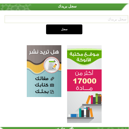
سجل بريدك
اختتام الدورة التاسعة لمسابقة حفظ وتلاوة القرآن الكريم في أزناكاييف
تيسليتش تختتم برنامجا تعليميا لتعزيز القيم وبناء الشخصية للشباب المسلمين