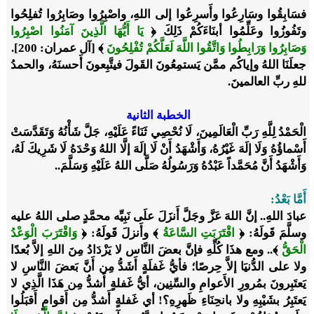
فسَابِقُوا وسَارِعُوا وأَسرِعُوا إلى اللهِ، واصْبِرُوا وصَابِرُوا تُفلِحُوا
وتَفُوزُوا وعَلِّمُوا أبنَاءَكُمْ ذَلِكَ
﴿
يَا أَيُّهَا الَّذِينَ آمَنُوا اصْبِرُوا
وَصَابِرُوا وَرَابِطُوا وَاتَّقُوا اللَّهَ لَعَلَّكُمْ تُفْلِحُونَ
﴾
[آل عمران: 200]
.
جعلَنَا اللهُ وإياكُم ممَّن يَستمِعُونَ القَولَ فيتَّبِعونَ أَحسنَهُ، والحمدُ
للهِ ربِّ العالمينَ.
الخطبة الثانية
الْحَمْدُ لِلَّهِ رَبِّ الْعَالَمِينَ، لَا نُحْصِي ثَنَاءً عَلَيْهِ، جَلَّ شَأْنُهُ وَتَقَدَّسَتْ
أَسْماؤُهُ وَلَا إلَهَ غَيْرُهُ، وَأَشْهَدُ أَنْ لَا إلَهَ إلَّا اللهُ وَحْدَهُ لَا شَرِيكَ لَهُ،
وَأَشْهَدُ أَنَّ مُحَمَّداً عَبْدُهُ وَرَسُولُهُ صَلَّى اللهُ عَلَيْهِ وَسَلَّمَ..
أَمَّا بَعْدُ:
عبادَ اللهِ.. إنَّ اللهَ عَزَّ وجَلَّ أَنزَلَ علَى نَبِيِّه محمَّدٍ صلى اللهُ عليه
وسلَّمَ قَولَهُ:
﴿
اقْتَرَبَتِ السَّاعَةُ
﴾
وأَنزلَ قَولَهُ:
﴿
وَاقْتَرَبَ الْوَعْدُ
الْحَقُّ
﴾
.. ومع هذَا كُلِّهِ فإنَّ بعضَ النَّاس لا يَزْدَادُ مِنَ اللهِ إلاَّ بُعدًا
ولا على الدُّنيَا إلاَّ حِرصًا؛ فأيُّ غَفلَةٍ أَشَدُّ مِن أَنَّ بَعضَ النَّاسِ لا
يَعتَبِرونَ بمُرورِ الأَعوامِ والسِّنِين، أيُّ غَفلةٍ أَشدُّ مِن هَذَا الَّذِي لا
يَعتَبِرُ بشَيْبِهِ ولا بانحِنَاءِ ظَهرِهِ؟! أي غَفلةٍ أَشدُّ مِن أَقوامٍ أَقبَلُوا