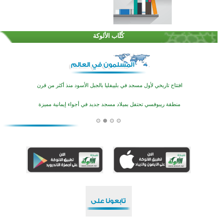
اختتام الدورة التاسعة لمسابقة حفظ وتلاوة القرآن الكريم في أزناكاييف
تيسليتش تختتم برنامجا تعليميا لتعزيز القيم وبناء الشخصية للشباب المسلمين
كُتَّاب الألوكة
اختتام منافسات قرآنية متميزة في بنغلاديش بمشاركة 3000 متسابق
أكثر من 400 طالب يشاركون في مسابقة المعلومات الإسلامية بأستراليا
افتتاح تاريخي لأول مسجد في بلييفليا بالجبل الأسود منذ أكثر من قرن
منطقة ريبوفسي تحتفل بميلاد مسجد جديد في أجواء إيمانية مميزة
أكبر مشروع إسلامي في ريف أستراليا يفتتح أبوابه بعد سنوات من العمل والعطاء
القرآن والتربية في صدارة البرامج الصيفية للمسلمين في بينزا وساراتوف وموردوفيا هذا العام
اختتام الدورة التاسعة لمسابقة حفظ وتلاوة القرآن الكريم في أزناكاييف
تيسليتش تختتم برنامجا تعليميا لتعزيز القيم وبناء الشخصية للشباب المسلمين
اختتام منافسات قرآنية متميزة في بنغلاديش بمشاركة 3000 متسابق
أكثر من 400 طالب يشاركون في مسابقة المعلومات الإسلامية بأستراليا