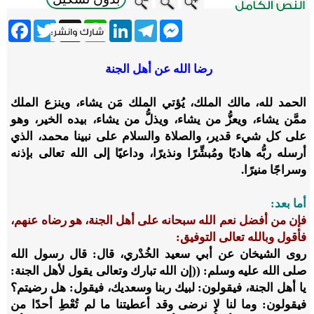
ebook
Twitter
WhatsApp
X
LinkedIn
Telegram
Messenger
رضا الله عن أهل الجنة
الحمد لله، مالك الملك، يُؤتي الملك مَن يشاء، وينزع الملك
ممَّن يشاء، ويعزُّ من يشاء، ويذلُّ من يشاء، بيده الخير، وهو
على كل شيء قدير، والصلاة والسلام على نبينا محمد، الذي
أرسله ربُّه هاديًا ومُبشِّرًا ونذيرًا، وداعيًا إلى الله تعالى بإذنه
وسراجًا منيرًا.
أما بعد:
فإن من أفضل نعم الله سبحانه على أهل الجنة، هو رضاه عنهم،
فأقول وبالله تعالى التوفيق:
روى الشيخان عن أبي سعيد الخُدْري، قال: قال رسول الله
صلى الله عليه وسلم: ((إن الله تبارك وتعالى يقول لأهل الجنة:
يا أهل الجنة، فيقولون: لبيك ربنا وسعديك، فيقول: هل رضيتم؟
فيقولون: وما لنا لا نرضى وقد أعطيتنا ما لم تُعْطِ أحدًا من