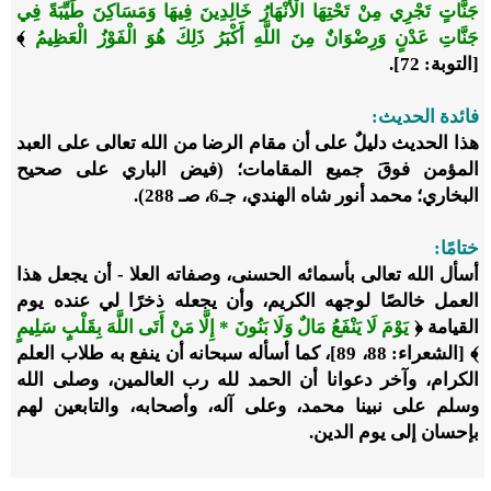
جَنَّاتٍ تَجْرِي مِنْ تَحْتِهَا الْأَنْهَارُ خَالِدِينَ فِيهَا وَمَسَاكِنَ طَيِّبَةً فِي
جَنَّاتِ عَدْنٍ وَرِضْوَانٌ مِنَ اللَّهِ أَكْبَرُ ذَلِكَ هُوَ الْفَوْزُ الْعَظِيمُ
﴾
[التوبة: 72].
فائدة الحديث:
هذا الحديث دليلٌ على أن مقام الرضا من الله تعالى على العبد
المؤمن فوقَ جميع المقامات؛ (فيض الباري على صحيح
البخاري؛ محمد أنور شاه الهندي، جـ6، صـ 288).
ختامًا:
أسأل الله تعالى بأسمائه الحسنى، وصفاته العلا - أن يجعل هذا
العمل خالصًا لوجهه الكريم، وأن يجعله ذخرًا لي عنده يوم
القيامة ﴿
يَوْمَ لَا يَنْفَعُ مَالٌ وَلَا بَنُونَ * إِلَّا مَنْ أَتَى اللَّهَ بِقَلْبٍ سَلِيمٍ
﴾ [الشعراء: 88، 89]، كما أسأله سبحانه أن ينفع به طلاب العلم
الكرام، وآخر دعوانا أن الحمد لله رب العالمين، وصلى الله
وسلم على نبينا محمد، وعلى آله، وأصحابه، والتابعين لهم
بإحسان إلى يوم الدين.