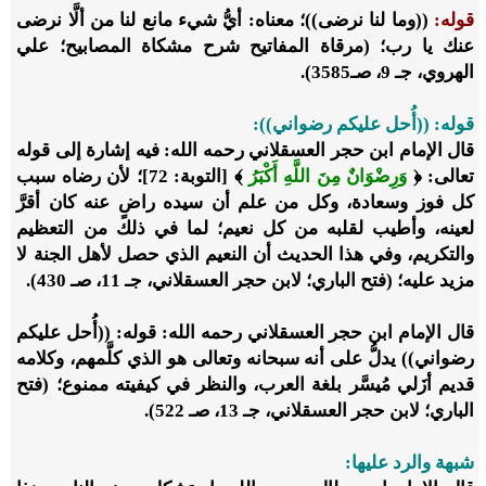
قوله:
((وما لنا نرضى))؛ معناه: أيُّ شيء مانع لنا من ألَّا نرضى
عنك يا رب؛ (مرقاة المفاتيح شرح مشكاة المصابيح؛ علي
الهروي، جـ 9، صـ3585).
قوله: ((أُحل عليكم رضواني)):
قال الإمام ابن حجر العسقلاني رحمه الله: فيه إشارة إلى قوله
تعالى: ﴿
وَرِضْوَانٌ مِنَ اللَّهِ أَكْبَرُ
﴾ [التوبة: 72]؛ لأن رضاه سبب
كل فوز وسعادة، وكل من علم أن سيده راضٍ عنه كان أقرَّ
لعينه، وأطيب لقلبه من كل نعيم؛ لما في ذلك من التعظيم
والتكريم، وفي هذا الحديث أن النعيم الذي حصل لأهل الجنة لا
مزيد عليه؛ (فتح الباري؛ لابن حجر العسقلاني، جـ 11، صـ 430).
قال الإمام ابن حجر العسقلاني رحمه الله: قوله: ((أُحل عليكم
رضواني)) يدلُّ على أنه سبحانه وتعالى هو الذي كلَّمهم، وكلامه
قديم أزَلي مُيسَّر بلغة العرب، والنظر في كيفيته ممنوع؛ (فتح
الباري؛ لابن حجر العسقلاني، جـ 13، صـ 522).
شبهة والرد عليها: