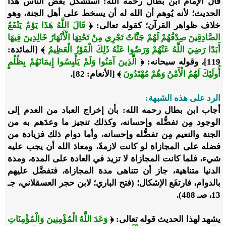
قال الإمام ابن بطال رحمه الله: استشكل بعض الناس هذا
الحديث؛ لأنه يُوهم أن الله له أن يسخط على أهل الجنة، وهو
خلاف ظواهر القرآن؛ كقوله تعالى: ﴿
قَالَ اللَّهُ هَذَا يَوْمُ يَنْفَعُ
الصَّادِقِينَ صِدْقُهُمْ لَهُمْ جَنَّاتٌ تَجْرِي مِنْ تَحْتِهَا الْأَنْهَارُ خَالِدِينَ فِيهَا
أَبَدًا رَضِيَ اللَّهُ عَنْهُمْ وَرَضُوا عَنْهُ ذَلِكَ الْفَوْزُ الْعَظِيمُ
﴾ [المائدة:
119]، وقوله سبحانه: ﴿
الَّذِينَ آمَنُوا وَلَمْ يَلْبِسُوا إِيمَانَهُمْ بِظُلْمٍ
أُولَئِكَ لَهُمُ الْأَمْنُ وَهُمْ مُهْتَدُونَ
﴾ [الأنعام: 82].
الرد على هذه الشبهة:
أجاب ابن بطال رحمه الله: بأن إخراج العباد من العدم إلى
الوجود مِن تفضُّله وإحسانه، وكذلك تنجيز ما وعدَهم به من
الجنة والنعيم مِن تفضُّله وإحسانه، وأما دوام ذلك فزيادة من
فضله على المجازاة لو كانت لازمةً، ومعاذ الله أن يجب عليه
شيء، فلما كانت المجازاة لا تزيد في العادة على المدة، ومدة
الدنيا متناهية، جاز أن تتناهى مدة المجازاة، فتفضَّل عليهم
بالدوام، فارتفَع الإشكال؛ (فتح الباري؛ لابن حجر العسقلاني، جـ
13، صـ 488).
يشهد لهذا الحديث قوله تعالى: ﴿
وَعَدَ اللَّهُ الْمُؤْمِنِينَ وَالْمُؤْمِنَاتِ