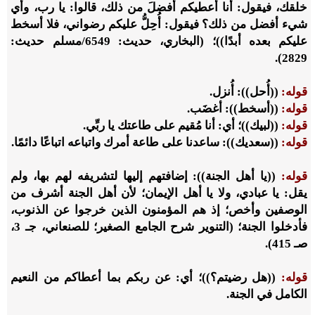
خلقك، فيقول: أنا أُعطيكم أفضلَ من ذلك، قالوا: يا رب، وأي
شيء أفضل من ذلك؟ فيقول: أُحِلُّ عليكم رضواني، فلا أسخط
عليكم بعده أبدًا))؛ (البخاري، حديث: 6549/مسلم حديث:
2829).
قوله:
((أُحل)): أُنزل.
قوله:
((أسخط)): أغضَب.
قوله:
((لبيك))؛ أي: أنا مُقيم على طاعتك يا ربِّي.
قوله:
((سعديك)): ساعدنا على طاعة أمرك واتباعه اتباعًا دائمًا.
قوله:
((يا أهل الجنة)): إضافتهم إليها لتشريفه لهم بها، ولم
يقل: يا عبادي، ولا يا أهل الإيمان؛ لأن أهل الجنة أشرف من
الوصفين وأخص؛ إذ هم المؤمنون الذين خرجوا عن الذنوب،
فأدخلوا الجنة؛ (التنوير شرح الجامع الصغير؛ للصنعاني، جـ 3،
صـ 415).
قوله:
((هل رضيتم؟))؛ أي: عن ربكم بما أعطاكم من النعيم
الكامل في الجنة.