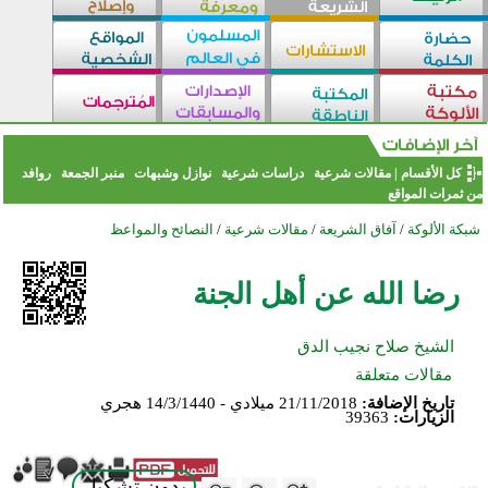
كل الأقسام
|
مقالات شرعية
دراسات شرعية
نوازل وشبهات
منبر الجمعة
روافد
من ثمرات المواقع
شبكة الألوكة
/
آفاق الشريعة
/
مقالات شرعية
/
النصائح والمواعظ
رضا الله عن أهل الجنة
الشيخ صلاح نجيب الدق
مقالات متعلقة
تاريخ الإضافة:
21/11/2018 ميلادي - 14/3/1440 هجري
الزيارات:
39363
بدون تشكيل