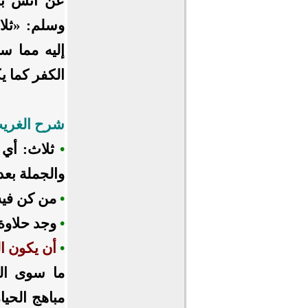
عن أنس بن 
وسلم: «ثلاث
إليه مما سو
الكفر كما يك
شرح الغري
•
ثلاث: أي 
والجملة بعد
•
من كن فيه
•
وجد حلاوة 
•
أن يكون ا
ما سوى الل
مباهج الحيا