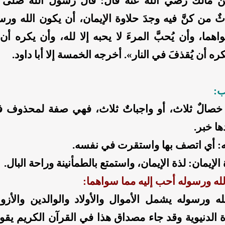
مالك رضي الله عنه قال: قال رسول الله صلى ال
ٌ من كنَّ فيه وجدَ حلاوة الإيمان، أن يكون الله ورسول
اهما، وأن يُحبَّ المرءَ لا يحبه إلا لله، وأن يكره أ
ره أن يُقذفَ في النار». أخرجه الخمسة إلا أبا داود.
ب:
خصالٌ ثلاث، أو واجباتٌ ثلاث، فهي صفة لمحذوف ف
ها خبر.
: أي اتصف بها واستقرت في نفسه.
الإيمان: لذة الإيمان، واستمتع بالطمأنينة وراحة البال.
لله ورسوله أحب إليه مما سواهما:
ه ورسوله يشمل الأموال والأولاد والوالدين والأزو
ة الدنيوية وقد جاء مصداق هذا في القرآن الكريم يق