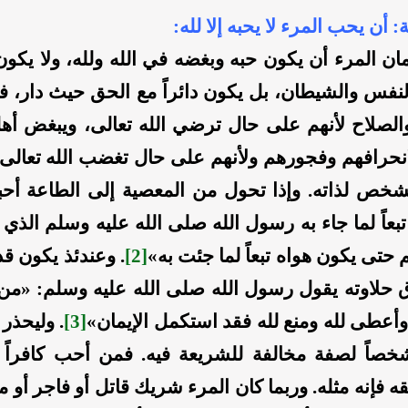
ة: أن يحب المرء لا يحبه إلا لله:
ان المرء أن يكون حبه وبغضه في الله ولله، ولا يكو
النفس والشيطان، بل يكون دائراً مع الحق حيث دار، 
والصلاح لأنهم على حال ترضي الله تعالى، ويبغض أ
انحرافهم وفجورهم ولأنهم على حال تغضب الله تعالى.
شخص لذاته. وإذا تحول من المعصية إلى الطاعة أحبه.
بعاً لما جاء به رسول الله صلى الله عليه وسلم الذي 
حتى يكون هواه تبعاً لما جئت به»
[2]
. وعندئذ يكون ق
اق حلاوته يقول رسول الله صلى الله عليه وسلم: «من
أعطى لله ومنع لله فقد استكمل الإيمان»
[3]
. وليحذر
اً لصفة مخالفة للشريعة فيه. فمن أحب كافراً ل
ه فإنه مثله. وربما كان المرء شريك قاتل أو فاجر أو 