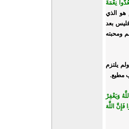
عُدُّوا نِعْمَةَ
لم هو الذي
فليس بعد
م ومحبته
لم يلتزم
ب مطيع.
َّهُ وَيَغْفِرْ
فَإِنَّ اللَّهَ