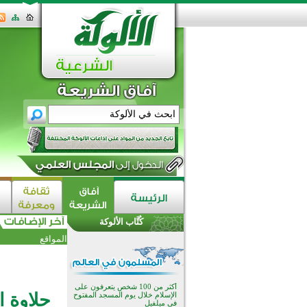
القرآن والتربية في صدارة البرامج
الصيفية للمسلمين في بينزا
وساراتوف وموردوفيا هذا العام
اختتام الدورة التاسعة لمسابقة حفظ
وتلاوة القرآن الكريم في أزناكاييف
كُتَّاب الألوكة
أكثر من 100 شخص يتعرفون على
المواقع
الإسلام خلال يوم المسجد المفتوح
في ميلفيل
اختتام منافسات قرآنية متميزة في
بنغلاديش بمشاركة 3000 متسابق
أكثر من 400 طالب يشاركون في
حلاوة ا
مسابقة المعلومات الإسلامية
بأستراليا