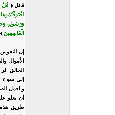
قائل ﴿
قُلْ إ
اقْتَرَفْتُمُوهَا
وَرَسُولِهِ وَجِهَ
الْفَاسِقِينَ
﴾ [
إن النفوس 
الأموال وال
الخالق الرا
إلى سواء ا
والعمل الصا
أن يعلو علي
طريق هذه ا