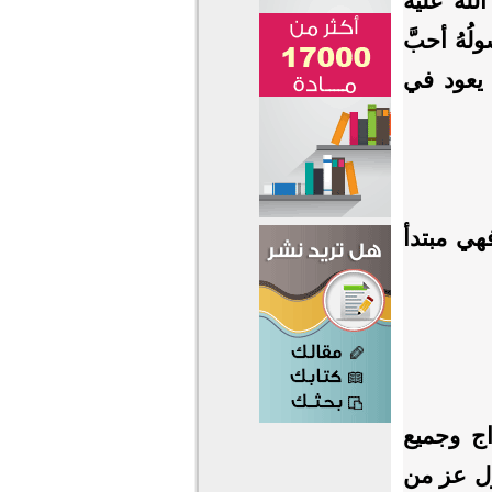
له عليه
ُهُ أحبَّ
ن يعود في
هي مبتدأ
اج وجميع
ول عز من