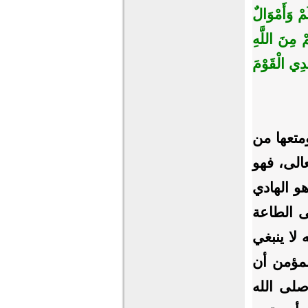
مْ وَأَمْوَالٌ
ْ مِنَ اللَّهِ
ْدِي الْقَوْمَ
متعها من
عالى، فهو
و الهادي
ى الطاعة
لا ينبغي
لمؤمن أن
صلى الله