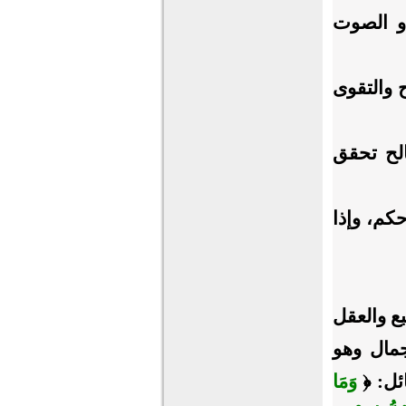
أو الصوت
ح والتقوى
الح تحقق
كم، وإذا
بع والعقل
جمال وهو
ائل: ﴿
وَمَا