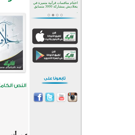
افتتاح تاريخي لأول مسجد في بلييفليا
بالجبل الأسود منذ أكثر من قرن
منطقة ريبوفسي تحتفل بميلاد
مسجد جديد في أجواء إيمانية مميزة
أكبر مشروع إسلامي في ريف
أستراليا يفتتح أبوابه بعد سنوات من
العمل والعطاء
القرآن والتربية في صدارة البرامج
الصيفية للمسلمين في بينزا
وساراتوف وموردوفيا هذا العام
اختتام الدورة التاسعة لمسابقة حفظ
وتلاوة القرآن الكريم في أزناكاييف
أكثر من 100 شخص يتعرفون على
الإسلام خلال يوم المسجد المفتوح
في ميلفيل
اختتام منافسات قرآنية متميزة في
بنغلاديش بمشاركة 3000 متسابق