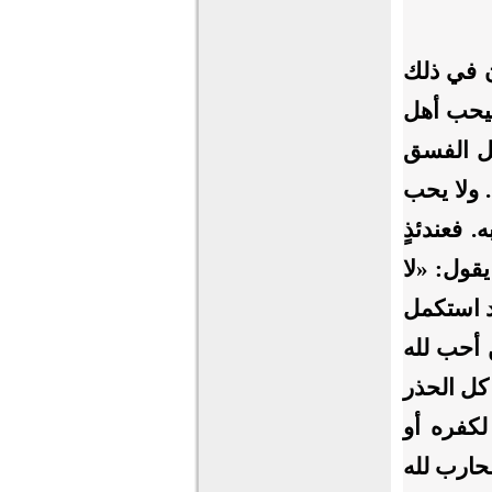
ن في ذلك
فيحب أهل
هل الفسق
 ولا يحب
 فعندئذٍ
يقول: «لا
د استكمل
 أحب لله
 كل الحذر
كفره أو
محارب لله