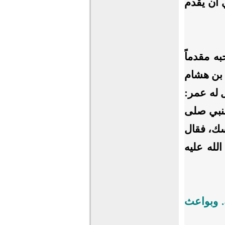
 أن يقدم
ه مقدماً
 بن هشام
 له عمر:
لنبي صلى
سك، فقال
لله عليه
. وبواعث