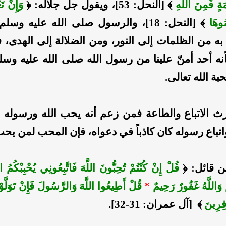
َةٍ فَمِنَ اللَّهِ
﴾ [النحل: 53]، ويقول جل جلاله: ﴿
وَإِنْ تَ
ُوهَا
﴾ [النحل: 18]، والرسول صلى الله عليه وس
 به من الظلمات إلى النور، ومن الضلالة إلى الهدى، 
نه أحد أمنّ علينا من رسول الله صلى الله عليه وسل
ة الله تعالى.
رث الاتباع والطاعة فمن زعم أنه يحب الله ورسوله و
اتباع رسوله كان كاذباً في دعواه، فإن المحب لمن يح
 قائل: ﴿
قُلْ إِنْ كُنْتُمْ تُحِبُّونَ اللَّهَ فَاتَّبِعُونِي يُحْبِبْكُمُ الل
ْ وَاللَّهُ غَفُورٌ رَحِيمٌ
*
قُلْ أَطِيعُوا اللَّهَ وَالرَّسُولَ فَإِنْ تَوَلَّوْا 
فِرِينَ
﴾ [آل عمران: 31-32].