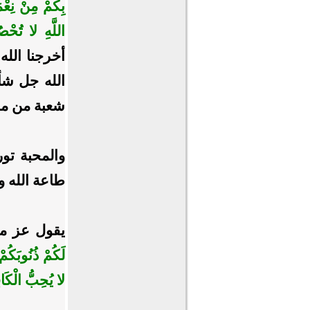
بِكُمْ مِنْ نِعْم
اللَّهِ لا تُحْص
أخرجنا الله
الله جل شأ
شعبة من محب
والمحبة تو
طاعة الله و
يقول عز من
لَكُمْ ذُنُوبَكُم
لا يُحِبُّ الْكَا