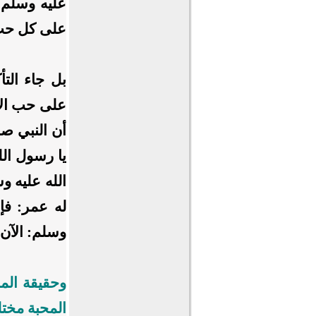
عليه وسلم؛
على كل حب
بل جاء الت
على حب الإ
أن النبي صل
يا رسول ال
الله عليه 
له عمر: فإ
وسلم: الآن 
وحقيقة الم
المحبة مختل