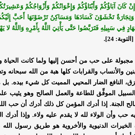
ِنْ كَانَ آبَاؤُكُمْ وَأَبْنَاؤُكُمْ وَإِخْوَانُكُمْ وَأَزْوَاجُكُمْ وَعَشِيرَتُكُ
 وَتِجَارَةٌ تَخْشَوْنَ كَسَادَهَا وَمَسَاكِنُ تَرْضَوْنَهَا أَحَبَّ إِلَيْكُم
ادٍ فِي سَبِيلِهِ فَتَرَبَّصُوا حَتَّى يَأْتِيَ اللَّهُ بِأَمْرِهِ وَاللَّهُ لا يَه
التوبة: 24].
مجبولة على حب من أحسن إليها ولما كانت الحياة و
بنين والأنساب والقرابات كلها هبة من الله سبحانه وت
زق، النافع الضار المحيي المميت كل شيء بيده. بل ه
لسبيل الموفِّق للطاعة والعمل الصالح وهو يثيب عل
لح الجنة. إذا أدرك المؤمن كل ذلك أدرك أن حب الله 
ه حب وأن الولاء لله لا يقدم عليه ولاء. وإذا أدرك ا
لخيرات الدنيوية والأخروية هو طريق رسول الله 