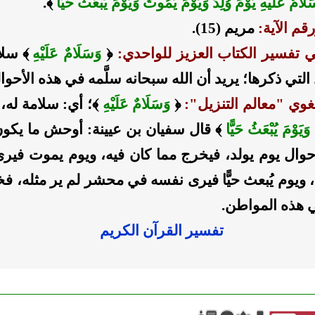
لَامٌ عَلَيْهِ يَوْمَ وُلِدَ وَيَوْمَ يَمُوتُ وَيَوْمَ يُبْعَثُ حَيًّا
﴾.
م الآية:
مريم (15).
 تفسير الكتاب العزيز للواحدي:
﴿
وَسَلَامٌ عَلَيْهِ
﴾ سلام
التي ذكرها؛ يريد أن الله سبحانه سلَّمه في هذه الأحوا
غوي "معالم التنزيل":
﴿
وَسَلَامٌ عَلَيْهِ
﴾؛ أي: سلامة له،
َيَوْمَ يُبْعَثُ حَيًّا
﴾ قال سفيان بن عيينة: أوحش ما يكون
وال يوم يولد، فيخرج مما كان فيه، ويوم يموت فيرى 
 ويوم يُبعث حيًّا فيرى نفسه في محشر لم ير مثله، فخ
ي هذه المواطن.
تفسير القرآن الكريم