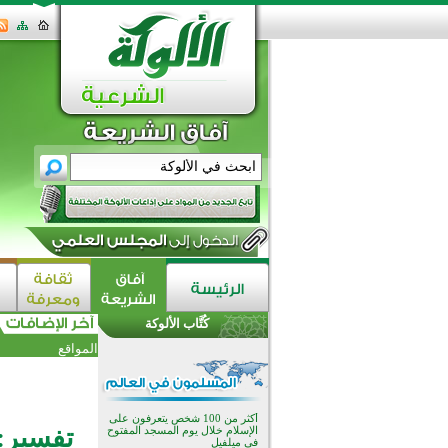
القرآن والتربية في صدارة البرامج
الصيفية للمسلمين في بينزا
كُتَّاب الألوكة
وساراتوف وموردوفيا هذا العام
اختتام الدورة التاسعة لمسابقة حفظ
المواقع
وتلاوة القرآن الكريم في أزناكاييف
أكثر من 100 شخص يتعرفون على
الإسلام خلال يوم المسجد المفتوح
في ميلفيل
اختتام منافسات قرآنية متميزة في
تفسير: 
بنغلاديش بمشاركة 3000 متسابق