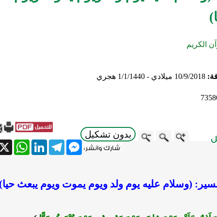
)
آن الكريم
فة:
10/9/2018 ميلادي - 1/1/1440 هجري
7358
بدون تشكيل
atsApp
X
LinkedIn
Telegram
Messenger
سير: (وسلام عليه يوم ولد ويوم يموت ويوم يبعث حيا)