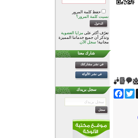
حفظ كلمة المرور
نسيت كلمة المرور؟
تعرّف أكثر على
مزايا العضوية
وتذكر أن جميع خدماتنا المميزة
مجانية!
سجل الآن
.
شارك معنا
في نشر مشاركتك
في نشر الألوكة
سجل بريدك
Facebook
Twitter
Wh