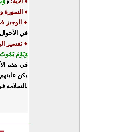
♦
الآية:
﴿
وَسَ
♦
السورة ورق
♦
الوجيز في
في الأحوال 
♦
تفسير الب
وَيَوْمَ يَمُوتُ و
في هذه الأح
يكن عاينهم،
بالسلامة ف