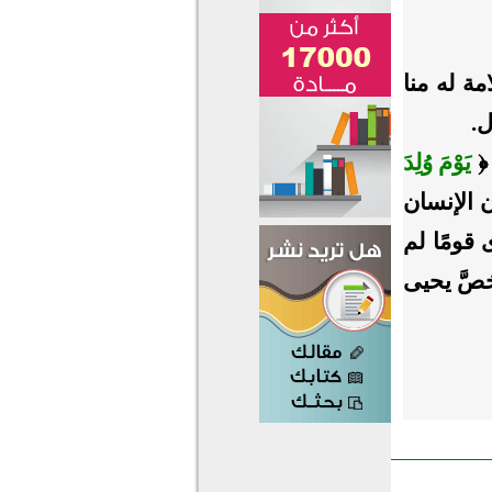
ة له منا
ل.
 ﴿
يَوْمَ وُلِدَ
 الإنسان
قومًا لم
صَّ يحيى