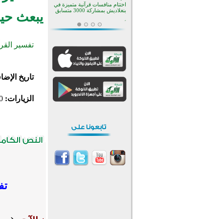
أكثر من 400 طالب يشاركون في
مسابقة المعلومات الإسلامية
يبعث حيا
بأستراليا
افتتاح تاريخي لأول مسجد في بلييفليا
بالجبل الأسود منذ أكثر من قرن
تفسير القر
منطقة ريبوفسي تحتفل بميلاد
مسجد جديد في أجواء إيمانية مميزة
أكبر مشروع إسلامي في ريف
أستراليا يفتتح أبوابه بعد سنوات من
العمل والعطاء
تاريخ الإضا
القرآن والتربية في صدارة البرامج
الصيفية للمسلمين في بينزا
وساراتوف وموردوفيا هذا العام
الزيارات:
0
اختتام الدورة التاسعة لمسابقة حفظ
وتلاوة القرآن الكريم في أزناكاييف
أكثر من 100 شخص يتعرفون على
الإسلام خلال يوم المسجد المفتوح
في ميلفيل
اختتام منافسات قرآنية متميزة في
بنغلاديش بمشاركة 3000 متسابق
تف