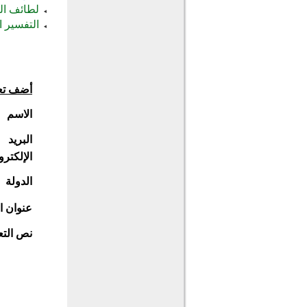
لطائف الب
التفسير 
أضف تع
الاسم
البريد
الإلكترو
الدولة
عنوان ا
نص التع