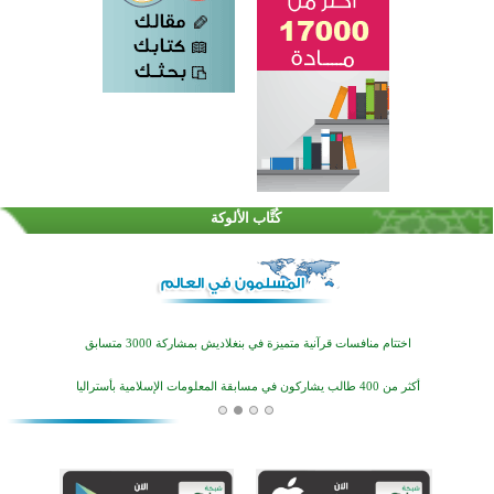
القرآن والتربية في صدارة البرامج الصيفية للمسلمين في بينزا وساراتوف وموردوفيا هذا العام
اختتام الدورة التاسعة لمسابقة حفظ وتلاوة القرآن الكريم في أزناكاييف
كُتَّاب الألوكة
أكثر من 100 شخص يتعرفون على الإسلام خلال يوم المسجد المفتوح في ميلفيل
اختتام منافسات قرآنية متميزة في بنغلاديش بمشاركة 3000 متسابق
أكثر من 400 طالب يشاركون في مسابقة المعلومات الإسلامية بأستراليا
افتتاح تاريخي لأول مسجد في بلييفليا بالجبل الأسود منذ أكثر من قرن
منطقة ريبوفسي تحتفل بميلاد مسجد جديد في أجواء إيمانية مميزة
أكبر مشروع إسلامي في ريف أستراليا يفتتح أبوابه بعد سنوات من العمل والعطاء