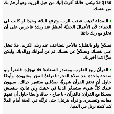
186]؛ فلا تيئس، فاللهُ أقربُ إليك من حبل الوريد، وهو أرحمُ بك
من نفسك.
•
الصدقة تُذهِب غضبَ الرب، وترفع البلاء، وحبذا لو كانت في
الخفاء؛ لأن الأعمالَ الخفيَّةَ أعظمُ عند ربك؛ فاحرص على أن
تخلوَ مع ربك دائمًا.
تصدَّقْ ولو بالقليل؛ فالأجر يتضاعف عند ربك الكريم، فلا تبخل
على نفسك، وتصدَّقْ عن نفسك، ثم عن أمواتك ووالديك، وليكن
سرًّا كما أخبرتك.
•
القرآنُ ربيع القلوب، ومصدر السعادة؛ فلا تهجرْه، فلتقرأ ولو
صفحة واحدة بعد صلاة الفجر؛ فقراءةُ الفجر مشهودة، وأيضًا
حاول أن تختمَ القرآن شهريًّا، صدِّقني ستتغير حياتُك، سيهون
عندك كلُّ شيء، ستصغُر الدنيا في عينيك ولن تباليَ، ستعيش
سعيدًا مع القرآن؛ فالقرآن - يا صاح - حياةٌ، وأيضًا حاول أن تفهمَ
معانيه وتفسيره، واقرأه بترتيل؛ حتى ترتِّلَه في الجنة أمام الملأ
كما كنتَ ترتل في الدنيا.