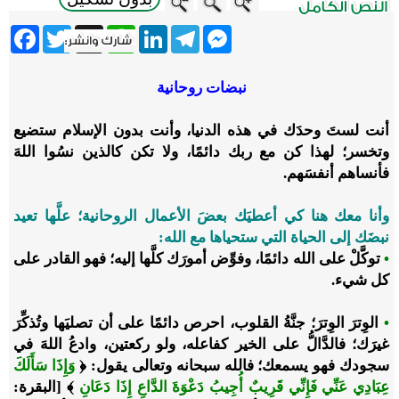
ebook
Twitter
WhatsApp
X
LinkedIn
Telegram
Messenger
نبضات روحانية
أنت لستَ وحدَك في هذه الدنيا، وأنت بدون الإسلام ستضيع
وتخسر؛ لهذا كن مع ربك دائمًا، ولا تكن كالذين نسُوا اللهَ
فأنساهم أنفسَهم.
وأنا معك هنا كي أعطيَك بعضَ الأعمال الروحانية؛ علَّها تعيد
نبضَك إلى الحياة التي ستحياها مع الله:
•
توكَّلْ على الله دائمًا، وفوِّض أمورَك كلَّها إليه؛ فهو القادر على
كل شيء.
•
الوِترَ الوِترَ؛ جنَّةُ القلوب، احرص دائمًا على أن تصليَها وتُذكِّرَ
غيرَك؛ فالدَّالُّ على الخير كفاعله، ولو ركعتين، وادعُ اللهَ في
سجودك فهو يسمعك؛ فالله سبحانه وتعالى يقول: ﴿
وَإِذَا سَأَلَكَ
عِبَادِي عَنِّي فَإِنِّي قَرِيبٌ أُجِيبُ دَعْوَةَ الدَّاعِ إِذَا دَعَانِ
﴾ [البقرة: