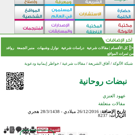
كل الأقسام
|
مقالات شرعية
دراسات شرعية
نوازل وشبهات
منبر الجمعة
روافد
من ثمرات المواقع
شبكة الألوكة
/
آفاق الشريعة
/
مقالات شرعية
/
خواطر إيمانية ودعوية
نبضات روحانية
عهود العنزي
مقالات متعلقة
تاريخ الإضافة:
26/12/2016 ميلادي - 28/3/1438 هجري
الزيارات:
8237
بدون تشكيل