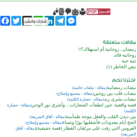
book
Twitter
WhatsApp
X
LinkedIn
Telegram
Messenger
رمضان.. روحانية أم استهلاك؟!!
روحانية قائد
ثمة جنة
نبض الخاطر (1)
نبضات رمضانية
(مقالة - ملفات خاصة)
نبضات قلب بين زوجين
(مقالة - مجتمع وإصلاح)
نبضات بشرى زيد
(مقالة - حضارة الكلمة)
قصة واقعية: حين انطفأت الشعارات... وأشرق نور الوحي
(مقالة - حضارة
الكلمة)
بين ديدن القلب والعقل موجة طمأنينة
(مقالة - آفاق الشريعة)
الحج أيام معدودات فأشعليها نورًا وضياء
(مقالة - مجتمع وإصلاح)
العروس التي زفت على مزلقان القطار (قصة حقيقية)
(مقالة - آفاق
الشريعة)