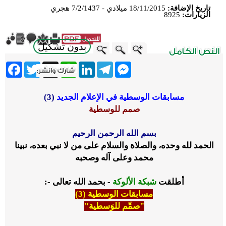
تاريخ الإضافة:
18/11/2015 ميلادي - 7/2/1437 هجري
الزيارات:
8925
بدون تشكيل
ebook
Twitter
WhatsApp
X
LinkedIn
Telegram
Messenger
مسابقات الوسطية في الإعلام الجديد
(3)
صمم للوسطية
بسم الله الرحمن الرحيم
الحمد لله وحده، والصلاة والسلام على من لا نبي بعده، نبينا
محمد وعلى آله وصحبه
أطلقت
شبكة الألوكة
- بحمد الله تعالى -:
مسابقات الوسطية (3)
"صمِّم للوَسطية"