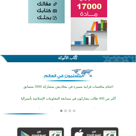
كُتَّاب الألوكة
اختتام الدورة التاسعة لمسابقة حفظ وتلاوة القرآن الكريم في أزناكاييف
تيسليتش تختتم برنامجا تعليميا لتعزيز القيم وبناء الشخصية للشباب المسلمين
اختتام منافسات قرآنية متميزة في بنغلاديش بمشاركة 3000 متسابق
أكثر من 400 طالب يشاركون في مسابقة المعلومات الإسلامية بأستراليا
افتتاح تاريخي لأول مسجد في بلييفليا بالجبل الأسود منذ أكثر من قرن
منطقة ريبوفسي تحتفل بميلاد مسجد جديد في أجواء إيمانية مميزة
أكبر مشروع إسلامي في ريف أستراليا يفتتح أبوابه بعد سنوات من العمل والعطاء