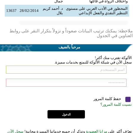
واختلاف الرواة في قائلها
جمال
المحظور في الأدب العربي على مستوى
د. أحمد كريم
13637
28/02/2014
التنظير النقدي والفعل الإبداعي
بلال
ملاحظة: يمكنك ترتيب البيانات صعوداً و نزولاً بتكرار النقر على روابط
العناوين في الجدول
مرحباً بالضيف
الألوكة تقترب منك أكثر!
سجل الآن في شبكة الألوكة للتمتع بخدمات مميزة.
حفظ كلمة المرور
نسيت كلمة المرور؟
تعرّف أكثر على
مزايا العضوية
وتذكر أن جميع خدماتنا المميزة مجانية!
سجل الآن
.