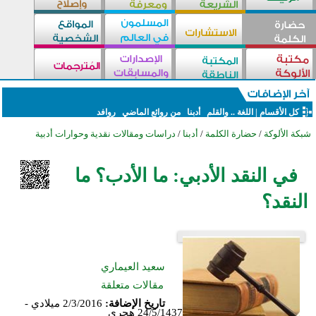
كل الأقسام
|
اللغة .. والقلم
أدبنا
من روائع الماضي
روافد
شبكة الألوكة
/
حضارة الكلمة
/
أدبنا
/
دراسات ومقالات نقدية وحوارات أدبية
في النقد الأدبي: ما الأدب؟ ما
النقد؟
سعيد العيماري
مقالات متعلقة
تاريخ الإضافة:
2/3/2016 ميلادي -
24/5/1437 هجري