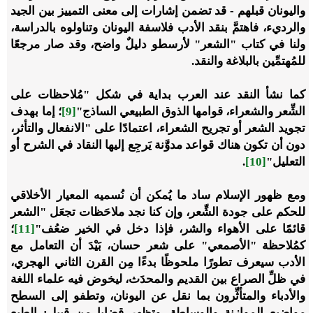
واليونان قبلهم - قد تضمن إشارات إلى معنى التمييز بين الجيد
والرديء، فاهتمَّ بنقد الأدب فلاسفة اليونان وتناولوه بالدراسة،
ولنا في كتاب "الشعر" لأرسطو دليلٌ واضح، وقد صار مرجعًا
للمُهتمِّين بالبلاغة والنقد.
كما نشأ النقد عند العرب بداية في شكل "مُلاحظات على
الشِّعر والشعراء، قوامها الذوق الطبيعي الساذج"
[9]
؛ إما بهدف
تجويد الشعر أو تجريح الشعراء، اعتمادًا على "الانفعال والتأثر،
دون أن تكون هناك قواعد مدوَّنة يَرجِع إليها النقاد في الشرح أو
التعليل"
[10]
.
ومع ظهور الإسلام ساد ما يُمكن أن نُسميه المعيار الأخلاقي
للحكم على جودة الشِّعر، وإن كنا نجد ملاحَظات تجعَل "الشعر
قائمًا على الأهواء والشر، فإذا دخل في الخير ضعُف"
[11]
؛
كمُلاحظة "الأصمعي" على شعر حسان، بَيْدَ أن التعامل مع
الأدب سيعرف تطورًا ملحوظًا بدءًا مِن القرن الثاني الهجري،
في ظلِّ الصراع بين القديم والمحدَث، ليخوض فيه علماء اللغة
والأدباء والمتأثِّرون بما نقل عن اليونان، وتطفو إلى السطح
مواضيع الموازنة والوساطة، وتظهر قضايا من قبيل: الطبع