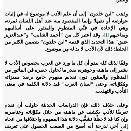
وذهب "ابن خلدون" إلى أن علم الأدب لا موضوع له في إثبات
عوارضه أو نفيها؛ وإنما المقصود منه عند أهل اللسان ثمرته،
وهي الإجادة في فنَّي المنظوم والمنثور على أساليبهم
ومناحيهم
[1]
، وقد اعتبر كل من "أحمد الشايب" و"عبدالعزيز
عتيق" هذا التحديد الذي قدمه "ابن خلدون" يتضمن الكثير من
الخلط؛ ذلك لأن الأدب لا بد له مِن موضوع.
وفقًا لذلك كله يبدو أن كل ما ورد عن العرب بخصوص الأدب لا
يشير إلى ماهيته وجوهره، بقدر ما يُحاول حصره في المأثور من
المنظوم والمنثور، دون تقديم مفهوم جامع يرصد مميزاته
ومُكوِّناته، وحتى "لسان العرب" قيد دلالة الكلمة في معنى
التأدب والتهذيب.
وعلى خلاف ذلك، فإن الدراسات الحديثة حاولت أن تقدم
تعريفًا للأدب يكشف عن ماهيته من خلال مكوِّناته وعناصره،
وإن كنا قد لاحظْنا تشعُّب دلالة هذا المفهوم واختلافها من اتجاه
إلى آخر، لدرجة أنه أصبح من الصعب الحصول على تعريف