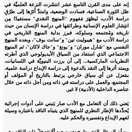
إنه على مدى القرن التاسع عشر انتشَرت النزعة العلميَّة في
ظل الثورة الصناعية، فسادت الوضعية، وامتدَّ أثرُها إلى طرُقِ
دراسة الأدب، ليظهَرَ مَفهوم "المنهج النقدي" مستفيدًا مِن
انتِشار العلوم الإنسانية وطرائقها في دراسة الإنسان من حيث
تاريخه ومُجتمعه وسلوكه، فبرز بداية المنهج التاريخي في
دراسة الأدب مع "هيبوليت تين" و"سانت بوف"، وبعده المنهج
النفسي مع "شارل موران" و"يونغ" و"جاك لاكان"، ثم المنهج
الاجتماعي الذي استفاد من السياق الأيديولوجي الذي أطرته
النظريات الماركسية... إلى أن برزت البنيويَّة في اللسانيات،
ويمتد أثرها إلى النقد بالدعوة إلى دراسة الإبداع دراسة علمية،
بمَعزل عن أي سياق خارجي يرتبط بالتاريخ أو المؤلف أو
المجتمع، والعمل على دراسته في ذاته ومن أجل ذاته من خلال
عناصره الداخلية (الأدبية) لا غير.
يَعني ذلك أن التعامل مع الأدب صار يَنبني على أدوات إجرائية
يُحدِّدها الإطار النظري للمنهج الذي يتبناه الناقد باعتباره وسيلة
لفهم الإبداع وتفسيره والحكم عليه.
بيد أن السؤال الذي يطرح نفسه هو: ألَا تتدخلُ ذات الناقد وهي