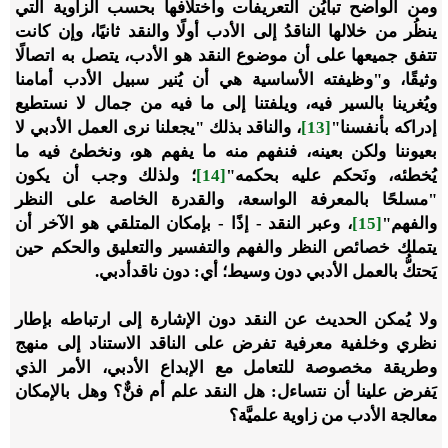
ومن الواضح تبايُن التعريفات واختلافها بحسب الزاوية التي
ينظُر من خلالها الناقدُ إلى الأدب أولًا والنقد ثانيًا، وإن كانت
تتفق جميعها على أن موضوع النقد هو الأدب، يتصل به اتصالًا
وثيقًا، و"وظيفته الأساسية هي أن يُنير سبيل الأدب أمامنا
ويُغرينا بالسير فيه، ويلفتنا إلى ما فيه من جمال لا نستطيع
إدراكه بأنفسنا"
[13]
، والناقد بذلك "يجعلنا نرى العمل الأدبي لا
بعيوننا ولكن بعينه، فنفهم منه ما يفهم هو، ونخطئ فيه ما
يُخطئه، ونَحكم عليه بحكمه"
[14]
؛ ولذلك وجب أن يكون
"مسلحًا بالمعرفة الواسعة، والقدرة الخاصة على النظر
والفهم"
[15]
، وعبر النقد - إذًا - بإمكان المتلقي هو الآخر أن
يتملك خصائص النظر والفهم والتفسير والتعليق والحكم حين
يَحتكُّ بالعمل الأدبي دون وسيط؛ أي: دون ناقدأدبي.
ولا يُمكن الحديث عن النقد دون الإشارة إلى ارتباطه بإطار
نظري وخلفية معرفية تفرض على الناقد الاستناد إلى منهج
وطريقة مخصوصة للتعامل مع الإبداع الأدبي، الأمر الذي
يَفرض علينا أن نتساءل: هل النقد علم أم فنٌّ؟ وهل بالإمكان
معالجة الأدب من زاوية علميَّة؟