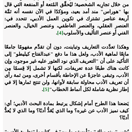
من خلال تجارِبه الشخصية؛ ليُحقِّق المُتعة أو المنفعة التي قال
بها "هوراس" مند أمد بعيد، ومؤكدًا في الآن نفسه أنه ثمَّة
أربعة عناصر تشترك في تكوين العمل الأدبي، تتحدد في:
العنصر العقلي، والعنصر العاطفي، وعنصر الخيال، والعنصر
الفني أو عنصر التأليف والأسلوب
[4]
.
وهكذا تعدَّدت التعاريف وتباينت، دون أن تقدِّم مفهومًا جامعًا
مانِعًا لماهية الأدب، ولعل هذا ما دفع "عبدالفتاح كيليطو" إلى
التأكيد على أن "التعريف الذي نود العثور عليه غير موجود، وإن
كانت هناك طبعًا عدة تعريفات، لكنها لا تشمل إلا قِسمًا مِن
الأدب، وتبقى عاجزةً عن الإحاطة بأقسام أخرى، ومن ثمة رأى
أن تعريف الأدب محاولة سابقة لأوانها، ولن تنتج ثمارها إلا في
إطار نظرية شاملة لكل أنماط الخطاب"
[5]
.
يَضعنا هذا الطرح أمام إشكال يرتبط بمادة البحث الأدبي؛ أي:
كيف نميز الأدب عن غيره؟ وما الذي يُعَدُّ أدبًا؟ وما الذي لا يُعدُّ
أدبًا؟
يُشير "رينه ويلك" و"أوستن وارين" في كتابهما "نظرية الأدب"