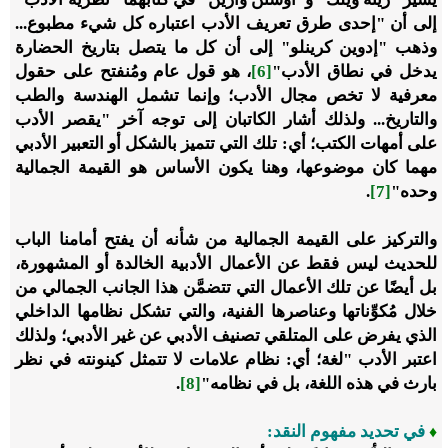
إلى أن "إحدى طرق تعريف الأدب اعتباره كل شيء مطبوع...
وذهب "إدوين كرينلو" إلى أن كل ما يتصل بتاريخ الحضارة
يدخل في نطاق الأدب"
[6]
، هو قول عام ومُنفتح على حقول
معرفية لا تخص مجال الأدب؛ وإنما تشمل الهندسة والطب
والتاريخ... ولذلك أشار الكاتبان إلى توجه آخر "يقصر الأدب
على أمهات الكتب؛ أي: تلك التي تتميز بالشكل أو التعبير الأدبي
مهما كان موضوعها، وهنا يكون الأساس هو القيمة الجمالية
وحده"
[7]
.
والتركيز على القيمة الجمالية من شأنه أن يفتح أمامنا الباب
للحديث ليس فقط عن الأعمال الأدبية الخالدة أو المشهورة،
بل أيضًا عن تلك الأعمال التي تتضمَّن هذا الجانب الجمالي من
خلال مُكوِّناتها وعناصرها الفنية، والتي تشكل نظامها الداخلي
الذي يفرض على المتلقي تصنيف الأدبي عن غير الأدبي؛ ولذلك
اعتبر الأدب "لغة؛ أي: نظام علامات لا تتمثل كينونته في نظر
بارث في هذه اللغة، بل في نظامه"
[8]
.
في تحديد مفهوم النقد:
♦