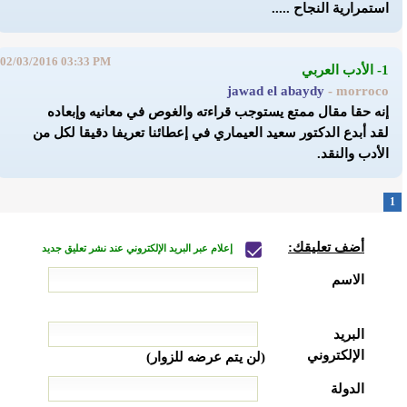
استمرارية النجاح .....
02/03/2016 03:33 PM
1- الأدب العربي
jawad el abaydy
- morroco
إنه حقا مقال ممتع يستوجب قراءته والغوص في معانيه وإبعاده
لقد أبدع الدكتور سعيد العيماري في إعطائنا تعريفا دقيقا لكل من
الأدب والنقد.
1
أضف تعليقك:
إعلام عبر البريد الإلكتروني عند نشر تعليق جديد
الاسم
البريد
الإلكتروني
(لن يتم عرضه للزوار)
الدولة