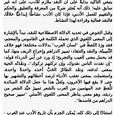
ينبغي التأكيد بدايةً على أن النقد ملازم للأدب، على أنه غير
سابق عليه؛ ذلك أنه يُعتبَر ضربًا من المعرفة والتعليق والحكم
والتقييم للعمل الأدبي، فإذا كان الأدب نشاطًا إبداعيًّا خلاقًا،
فالنقد فعالية وقراءة لهذا النشاط.
وقبل الخوض في تحديد الدلالة الاصطلاحية للنقد، نبدأ بالإشارة
إلى المعنى اللغوي الذي تحمله الكلمة في القاموس والمعجم،
فقد ورَدَ اللفظُ في "لسان العرب" بدلالات مختلفة؛ فهو خلاف
النَّسِيئَة، والنقد والتنقاد: تمييز الدراهم وإخراج الزيف منها، كما
قد يحمل معنى العيب والتجريح؛ إذ ورد عن أبي الدرداء قوله:
"إن نقدت الناس نقدوك، وإن تركتهم تركوك"، ونقَدَتْه الحية
بمعنى لدغته، ونقَد الطائرُ الحَبَّ أخذه واحدةً واحدة،
واستعملت بمعنى تعقب الأدباء لرصد أخطائهم والتشهير بها
حتى لا يقع فيها الآخرون، ولعلَّ هذا ما جعل الدلالة السائدة
للَّفظِ عند المهتمين من العرب بالشعر تمييزَ جيِّد الشعر من
رديئه، وهو معنى يناظر المعنى اللغوي الأصلي "تمييز صحيح
الدراهم من فاسدها".
استنادًا إلى ذلك كله، يُمكن الجزم بأن تاريخ الأدب عند العرب -