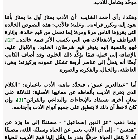
موحَّد وشامل للأدب.
وهكذا، رأى أحمد الشايب "أن الأدب يمتاز أول ما يمتاز بأننا
نعود إليه ونكرر قراءته... وعليه؛ فالأدب: هذه النصوص الخالدة
التي يقرؤها الناس مرةً ومرة؛ لِما تحمل من قيم خالدة، وإثارة
العواطف والانفعالات هي التي تكسب الأثر قيمة خالدة..."
[2]
،
فهو بالنسبة إليه يتوفر فيه شرطان: الخلود، والإقبال عليه،
بالإضافة إلى حَملِه قيمًا تؤكِّد ذلك الخلود، وقد أضاف الكاتب
أيضًا أنه ينحلُّ إلى عناصر أربعة تشكل عموده وركيزته؛ وهي:
العاطفة، والخيال، والفكرة، والصورة.
أما "عبدالعزيز عتيق"، فيحدِّد ماهية الأدب باعتباره: "الكلام
الذي يَخرج الأديب بألفاظه عن معانيها الأصلية؛ للدلالة على
معانٍ أخرى تستفاد بالإيحاءات والتداعي والقرائن"
[3]
، وإن
كان لاحَظَ أن ذلك لا يَنطبِق على جميع أنواع الأدب وأجناسه.
بينما ذهب "عز الدين إسماعيل" - مستندًا إلى ما ورَدَ عن
"هدسن" - إلى أن الأدب تعبير عن الحياة وسيلتُه اللغة، مضيفًا
أنه لا يَنقل الحياة حرفيًّا بقدر ما ينقُل إلينا فهمَ الأديبِ للحياة