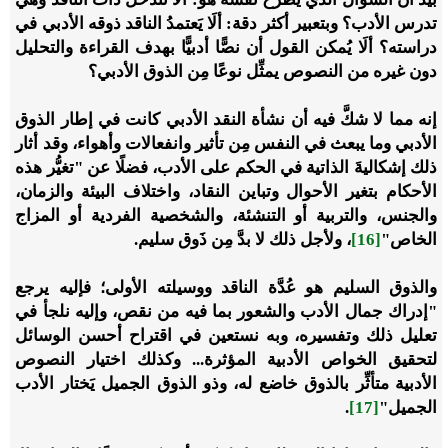
تدرس الأدب؟ وبتعبير أكثر دقة: ألَا يَعتمدُ الناقد ذوقه الأدبي في
دراسته؟ ألَا يُمكن القول أن نصًّا أدبيًّا بهدف القراءة والتحليل
دون غيره من النصوص يمثِّل نوعًا مِن الذوق الأدبي؟
إنه مما لا شكَّ فيه أن نشأة النقد الأدبي كانت في إطار الذوق
الأدبي وما يبعث في النفس مِن تأثير وانفعالات وأهواء، وقد أثار
ذلك إشكاليةَ الذاتية في الحكم على الأدب، فضلًا عن "تغيُّر هذه
الأحكام بتغير الأحوال وتباين النقاد، واختلاف البيئة والزمان،
والجنس، والتربية أو التنشئة، والشخصية الفردية أو المزاج
الخاص"
[16]
، ولأجل ذلك لا بدَّ مِن ذَوق سليم.
والذوق السليم هو عُدَّة الناقد ووسيلته الأولى؛ فإليه يرجع
"إدراك جمال الأدب والشعور بما فيه من نقص، وإليه نلجأ في
تعليل ذلك وتفسيره، وبه نستعين في اقتراح أحسن الوسائل
لتحقيق الخواص الأدبية المؤثرة... وكذلك اختيار النصوص
الأدبية متأثِّر بالذوق خاضع له، وذو الذوق الجميل يَختار الأدب
الجميل"
[17]
.