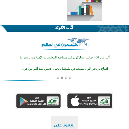
اختتام الدورة التاسعة لمسابقة حفظ وتلاوة القرآن الكريم في أزناكاييف
تيسليتش تختتم برنامجا تعليميا لتعزيز القيم وبناء الشخصية للشباب المسلمين
كُتَّاب الألوكة
اختتام منافسات قرآنية متميزة في بنغلاديش بمشاركة 3000 متسابق
أكثر من 400 طالب يشاركون في مسابقة المعلومات الإسلامية بأستراليا
افتتاح تاريخي لأول مسجد في بلييفليا بالجبل الأسود منذ أكثر من قرن
منطقة ريبوفسي تحتفل بميلاد مسجد جديد في أجواء إيمانية مميزة
أكبر مشروع إسلامي في ريف أستراليا يفتتح أبوابه بعد سنوات من العمل والعطاء
القرآن والتربية في صدارة البرامج الصيفية للمسلمين في بينزا وساراتوف وموردوفيا هذا العام
اختتام الدورة التاسعة لمسابقة حفظ وتلاوة القرآن الكريم في أزناكاييف
تيسليتش تختتم برنامجا تعليميا لتعزيز القيم وبناء الشخصية للشباب المسلمين
اختتام منافسات قرآنية متميزة في بنغلاديش بمشاركة 3000 متسابق