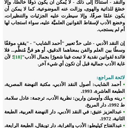
والنقد - استنادًا إلى ذلك - لا يُمكن أن يكون ذوقًا خالصًا، وإلا
خضَعَ للذاتية والهوى، وزالت عنه الموضوعية، كما لا يمكن أن
يكون علمًا صرفًا، وإلا سيطرت عليه الجزئيات والتنظيرات،
وخضع الأدب لإسقاط القوانين العلميَّة عليه، سواء استجاب لها
أم لم يستجب.
إن النقد الأدبي - على حدِّ تعبير "أحمد الشايب" - "يقف موقفًا
وسطًا بين العلم والفن بمعناهما الدقيق، أو هو فنٌّ مُنظَّم... فلا
فائدة لقوانين نقدية لا تبعث فينا شعورًا بجمال الأدب"
[18]
؛ لأن
غاية الأدب جمالية قبل أن تكون أي شيء آخر.
لائحة المراجع:
•
أحمد الشايب: أصول النقد الأدبي، مكتبة النهضة المصرية،
الطبعة العاشرة، 1993.
•
رينه ويلك وأوستن وارين: نظرية الأدب، ترجمة: عادل سلامة،
ط 1992، دار المريخ.
•
عبدالعزيز عتيق: في النقد الأدبي، دار النهضة العربية، الطبعة
الثانية، 1972.
•
عبدالفتاح كيليطو: الأدب والغرابة، دار توبقال، الطبعة الرابعة،