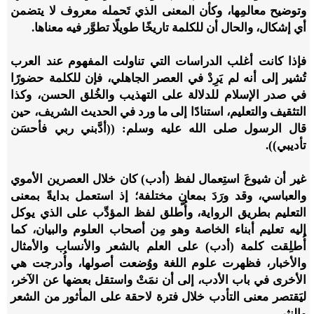
وتوضيح معالمِها، وكأن المعنى الذي تَحمله معروف لا يتضمن
أي إشكال، والحال أن للكلمة تاريخًا طويلًا تطوَّر فيه معناها.
فإذا كانت أغلب الدراسات التي تناولت المفهوم عند العرب
تُشير إلى أنه لم يَرِدْ في العصر الجاهلي، فإن للكلمة حضورًا
في صدر الإسلام للدلالة على التهذيب والخُلق الحسن، وكذا
التثقيف والتعليم، استنادًا إلى ما ورد في الحديث الشريف، حين
قال الرسول صلى الله عليه وسلم: ((أدَّبني ربي فأحسَن
تأديبي)).
غير أن شيوعَ استِعمال لفظ (أدب) كان خلال العصرين الأموي
والعباسي، وقد ورَدَ بمعانٍ مختلفة؛ إذ استعمل بدايةً بمعنى
التعليم بطريق الرواية، وأُطلق لفظ المؤدِّب على الذي يوكل
إليه تعليم أبناء الخاصة وهو مِن أصحاب العلوم والبيان، كما
أُطلِقت كلمة (أدب) على العلم بالشعر والأنساب والأمثال
والأخبار، فظهرت علوم اللغة ووُضعت أصولها، وأُدرجت هي
الأخرى في باب الأدب، إلى أن نمَتْ واستقل بعضها عن الآخر،
ليَقتصر معنى التأدب خلال فترة لاحقة على المأثور من الشعر
والنثر.