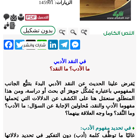
الزيارات:
145901
بدون تشكيل
ebook
Twitter
WhatsApp
X
LinkedIn
Telegram
Messenger
في النقد الأدبي
ما الأدب؟ ما النقد؟
يَفرض علينا الحديث عن النقد الأدبي البدءَ بتتبُّع الجانب
المفهومي باعتباره يُشكِّل جوهرَ أي بحث أو دراسة، ومن هذا
المنطلَق سنعمَل هنا على الكشف عن الدلالات التي يَحملها
مفهوما الأدبِ والنقد، مُحاولين الإجابةَ عن السؤال: ما الأدب؟
وما النَّقد؟ وما وجه العلاقة بينهما؟
في تحديد مفهوم الأدب:
♦
غالبًا ما توظَّف كلمة (أدب) دون التفكير في تحديد دلالاتها