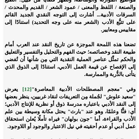
والصنعة / اللفظ والمعنى / عمود الشعر / القديم والمحدث /
السرقات الأدبية... أشارت إلى التوجه النقدي الجديد القائم
على تتبُّع الأدب (الشعر منه على وجه التحديد) استنادًا إلى
مقاييس ومعايير.
تضعنا هذه اللمحة الموجزة عن تاريخ النقد عند العرب أمام
طبيعة النقد وخصائصه؛ حيث الفهم والتحليل والتفسير والتعليق
والحكم تمثِّل عناصر العملية النقدية التي مِن شأنها أن تُفضي
إلى الإفصاح عن قيمة العمل الأدبي، استنادًا إلى الذوق الذي
يتأتى بالدُّربة والممارسة.
وفي "معجم المصطلحات الأدبية المعاصرة"
[12]
يعرض
"سعيد علوش" لجُملة مِن التعريفات لنقاد غربيين، ينظر بعضها
إلى النقد الأدبي باعتباره مدرسةَ ذوق أو نظرية للإنتاج الأدبي؛
أي: فنًّا وعلمًا، وهو عند "بارث" يحتل مكانة وسيطة بين علم
الأدب والقراءة، أما "جون بولهان" فيراه تأملًا يُعلن استحقاق
عمل أدبي أو عدم أحقيته في نيل الاعتبار والوجود أو اللاوجود.