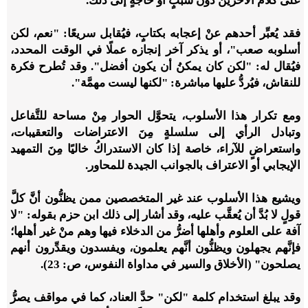
على كلام الآخرين دُون سببٍ أو حاجةٍ إلى ذلك.
فقد يُعبِّر أحدهم عنْ إعجابه بكتابٍ، فيُقابل سريعًا: "نعم، لكن
أسلوبه صعب"، أو يذكر آخر إنجازه عملًا في الوقت المحدد،
فيُقال له: "لكن كان يمكنُ أن يكون أفضل". وقد تُطرح فكرة
للنقاش، فيُردُّ عليها مباشرة: "لكنها ليست مهمَّة".
ومع تكرار هذا الأسلوب، يتحوَّل الحوار مِنْ مساحة للتَّفاعل
وتبادل الرأي إلى سلسلةٍ مِنَ الاعتراضات والتعقيبات،
واستعراضٍ للآراء، خاصة إذا كان الاستدراكُ خاليًا مِنَ التمهيد
الإيجابي أو الاعتراف بالجوانب الجيدة للمحاور.
ويشيع هذا الأسلوب عند غير المتخصصين ممن يظنُّون أنَّ كلَّ
قولٍ لا بُدَّ أن يُعقَّب عليه، وقد أشار إلى ذلك ابن حزم بقوله: "لا
آفة على العلوم وأهلها أضرُّ من الدخلاء فيها وهم منْ غير أهلها؛
فإنَّهم يجهلون ويظنُّون أنَّهم يعلمون، ويفسدون ويقدِّرون أنهم
يصلحون" (الأخلاق والسير في مداواة النفوس، ص: 23).
وقد يبلغ استخدام كلمة "لكن" حدَّ العناد، كما في مواقف يصرُّ