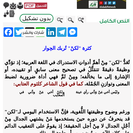
بدون تشكيل
ebook
Twitter
WhatsApp
X
LinkedIn
Telegram
Messenger
كثرة "لكنْ" تُربك الحِوار
تُعَدُّ "لكن" مِنْ أهمِّ أدواتِ الاستدراك في اللغة العربية؛ إذ تؤدِّي
وظيفةً دقيقةً تتمَثَّلُ في تصحيح معنى سابقٍ أو تقييده، أو
الإشارةِ إلى ما يخالُفه؛ ومِنْ ثَمَّ فهي أداة ضرورية لضبط
المعنى وتوازنِ الجُمْلة،
كما في قول الشاعر كلثوم العتابي:
وليْس أخي مَنْ وَدَّني رأي عينهَ
ولكنْ أخي مَنْ ودَّني في
المغايب
ورغم وضوح وظيفتها اللُّغوية، فإنَّ الاستخدام اليومي لـ"لكن"
قد ينحرفُ عن دوره حينَ يستخدمها مَنْ يشتهي الجدال مِنْ
أجْلِ الجدال لا مِنْ أجل الحقيقة؛ إذ يقومُ على التعقيب الدائم