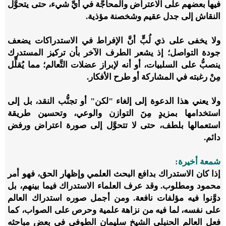
فيها بعضهم على الاعتراض والمحاجَّة في أيِّ شيء، حتى يتحوَّل
النقاش إلى جدل عقيم وشخصنة مؤذية.
ولا يخفى على ذي لُبٍّ أنَّ الإفراط في الاستدراكات يضعف
جودة التواصل؛ إذ يشعر الطرف الآخر بأن تركيز المستدرك
ينصبُّ على السلبيات، أو أنه لإبراز عضلات التَّعالم؛ مما يُقلِّل
مِنْ رغبته في المشاركة أو طرح الأفكار.
ولا يعني هذا الدعوة إلى إلغاء "لكن" أو تجنُّب النقد، بل إلى
استخدامها بمزيدٍ مِنَ التوازن والوعي، وتحسين طريقة
استعمالها بلطف، حتى لا تتحوَّل إلى صورة اعتراض ورفض
دائم.
شمعة أخيرة:
إذا كان الاستدراك بدافع البحث العلمي وإظهار الحق، فهو أمر
محمود ومطلوب. وقد عرف العلماء الاستدراك فيما بينهم، بل
دوَّنوا فيه مؤلفات نافعة. ومن أجمل صوره استدراك العالم
على نفسه، لما فيه من نزاهة علمية وحرص على الصواب، كما
فعل العالم الحنبلي الشيخ سليمان الطوفي في بعض مباحثه