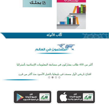
اختتام الدورة التاسعة لمسابقة حفظ وتلاوة القرآن الكريم في أزناكاييف
تيسليتش تختتم برنامجا تعليميا لتعزيز القيم وبناء الشخصية للشباب المسلمين
كُتَّاب الألوكة
اختتام منافسات قرآنية متميزة في بنغلاديش بمشاركة 3000 متسابق
أكثر من 400 طالب يشاركون في مسابقة المعلومات الإسلامية بأستراليا
افتتاح تاريخي لأول مسجد في بلييفليا بالجبل الأسود منذ أكثر من قرن
منطقة ريبوفسي تحتفل بميلاد مسجد جديد في أجواء إيمانية مميزة
أكبر مشروع إسلامي في ريف أستراليا يفتتح أبوابه بعد سنوات من العمل والعطاء
القرآن والتربية في صدارة البرامج الصيفية للمسلمين في بينزا وساراتوف وموردوفيا هذا العام
اختتام الدورة التاسعة لمسابقة حفظ وتلاوة القرآن الكريم في أزناكاييف
تيسليتش تختتم برنامجا تعليميا لتعزيز القيم وبناء الشخصية للشباب المسلمين