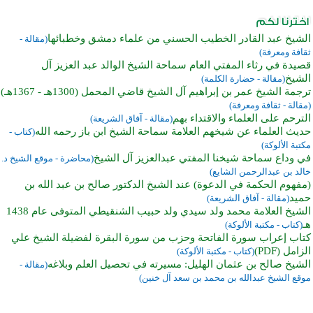
الشيخ عبد القادر الخطيب الحسني من علماء دمشق وخطبائها
(مقالة -
ثقافة ومعرفة)
قصيدة في رثاء المفتي العام سماحة الشيخ الوالد عبد العزيز آل
الشيخ
(مقالة - حضارة الكلمة)
ترجمة الشيخ عمر بن إبراهيم آل الشيخ قاضي المحمل (1300هـ - 1367هـ)
(مقالة - ثقافة ومعرفة)
الترحم على العلماء والاقتداء بهم
(مقالة - آفاق الشريعة)
حديث العلماء عن شيخهم العلامة سماحة الشيخ ابن باز رحمه الله
(كتاب -
مكتبة الألوكة)
في وداع سماحة شيخنا المفتي عبدالعزيز آل الشيخ
(محاضرة - موقع الشيخ د.
خالد بن عبدالرحمن الشايع)
(مفهوم الحكمة في الدعوة) عند الشيخ الدكتور صالح بن عبد الله بن
حميد
(مقالة - آفاق الشريعة)
الشيخ العلامة محمد ولد سيدي ولد حبيب الشنقيطي المتوفى عام 1438
هـ
(كتاب - مكتبة الألوكة)
كتاب إعراب سورة الفاتحة وحزب من سورة البقرة لفضيلة الشيخ علي
الزامل (PDF)
(كتاب - مكتبة الألوكة)
الشيخ صالح بن عثمان الهليل: مسيرته في تحصيل العلم وبلاغه
(مقالة -
موقع الشيخ عبدالله بن محمد بن سعد آل خنين)