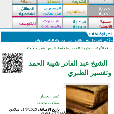
كل الأقسام
|
اللغة .. والقلم
أدبنا
من روائع الماضي
روافد
شبكة الألوكة
/
حضارة الكلمة
/
أدبنا
/
فضاء للشعر
/
شعراء الألوكة
الشيخ عبد القادر شيبة الحمد
وتفسير الطبري
عمير الجنباز
مقالات متعلقة
تاريخ الإضافة:
21/6/2026 ميلادي -
7/1/1448 هجري