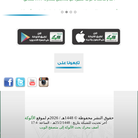
افتتاح تاريخي لأول مسجد في بلييفليا بالجبل الأسود منذ أكثر من قرن
منطقة ريبوفسي تحتفل بميلاد مسجد جديد في أجواء إيمانية مميزة
أكبر مشروع إسلامي في ريف أستراليا يفتتح أبوابه بعد سنوات من العمل والعطاء
القرآن والتربية في صدارة البرامج الصيفية للمسلمين في بينزا وساراتوف وموردوفيا هذا العام
اختتام الدورة التاسعة لمسابقة حفظ وتلاوة القرآن الكريم في أزناكاييف
أكثر من 100 شخص يتعرفون على الإسلام خلال يوم المسجد المفتوح في ميلفيل
اختتام منافسات قرآنية متميزة في بنغلاديش بمشاركة 3000 متسابق
حقوق النشر محفوظة © 1448هـ / 2026م لموقع
الألوكة
آخر تحديث للشبكة بتاريخ : 25/2/1448هـ - الساعة: 17:4
أضف محرك بحث الألوكة إلى متصفح الويب