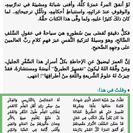
​لوْ أنفقَ المرءُ عمرَهُ كلَّهُ، وأفنى شبابَهُ ومشيبَهُ في تدارُسِهِ،
والوقوفِ عندَ غرائبِهِ، واستنباطِ أحكامِهِ، وتأمُّلِ ترجيحاتِهِ.. لما
كانَ ذلكَ كثيرًا عليهِ، ولما وفَّى هذا الكتابَ حقَّهُ.
​فكلُّ دقيقةٍ تُقضَى بينَ سُطورِهِ هيَ سياحةٌ في عقولِ السَّلفِ
الصَّالحِ، ​وهوَ وسيلةٌ لتزكيةِ النَّفسِ عبرَ فهمِ كلامِ ربِّ العالمينَ
على وجهِهِ الصَّحيحِ.
​إنَّ العمرَ ليضيقُ عنِ الإحاطةِ بكلِّ أسرارِ هذا السِّفْرِ الجليلِ،
ومَنْ وفَّقَهُ اللهُ ليكونَ "تفسيرُ الطبريِّ" أنيسَهُ ومستشارَهُ، فقدْ
حِيزتْ لهُ علومُ الشَّريعةِ واللُّغةِ منْ أطرافِهَا"؛ انتهى.
وقلتُ في هذا:
♦
نَقَلْتُ مِنْ شَيْبَةَ الحَمْدِ الَّذِي شَهِدَتْ
لَهُ المَجَالِسُ بِالتَّدْرِيسِ وَالفِكَرِ
فَائِدةً صَاغَهَا عِلْمًا وَمَعْرِفَةً
مِنْ سِفْرِ رَائِدِ أَهْلِ العِلْمِ كَالقَمَرِ
تَفْسِيرُ حَبْرٍ هُوَ الطَّبَرِيُّ عُمْدَتُنَا
لِطَالِبِ العِلْمِ طُولَ الدَّهْرِ وَالعُمُرِ
مَا كَانَ يُقْرَأُ مِثْلَ الكُتْبِ فِي عَجَلٍ
بَلْ مَنْبَعٌ لِعُلُومٍ صِيغَ بِالأَثَرِ
قَدْ ضَمَّنَ السَّلَفَ الأَبْرَارَ مَقْصِدَهُمْ
وَصَانَ مَأْثُورَهُمْ مِنْ المَحْوِ وَالغِيَرِ
لَوْ أَنْفَقَ المَرْءُ كُلَّ العُمْرِ يَدْرُسُهُ
وَأَفْنَى أَيَّامَهُ فِي الصِّبَا وَالكِبَرِ