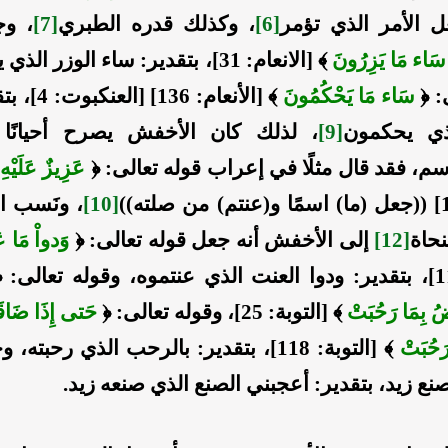
ل الأمر الذي تؤمر
[6]
، وكذلك قدره الطبري
[7]
، وج
َ سَاء مَا يَزِرُونَ
﴾ [الانعام: 31]، بتقدير: ساء الوزر الذي يزرون
: ﴿
سَاء مَا يَحْكُمُونَ
﴾ [الأنعام: 36
ي يحكمون
[9]
، لذلك كان الأخفش يصرح أحيانًا ب
م، فقد قال مثلًا في إعراب قوله تعالى: ﴿
عَزِيزٌ عَلَيْهِ 
[10]
، ونَسب ال
نحاة
[12]
إلى الأخفش أنه جعل قوله تعالى: ﴿
وَدواْ مَا عَن
ضُ بِمَا رَحُبَتْ
﴾ [التوبة: 25]، وقوله تعالى: ﴿
حَتى إِذَا ضَاقَ
َحُبَتْ
﴾ [التوبة: 118]، بتقدير: بالرحب الذي رحبته
نع زيد، بتقدير: أعجبني الصنع الذي صنعه زيد.