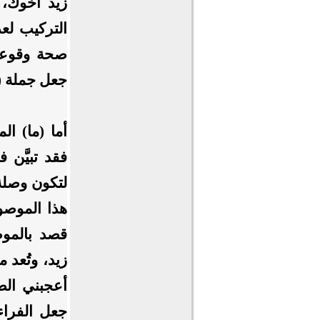
زيد أخوك، 
التركيب لع
صحة وقوعه،
جعل جملة (ت
أما (ما) ا
فقد تبيَّن 
لتكون وصلة 
هذا الموصوف
قصد بالمو
زيد، وتُعد 
أعجبني الصن
جعل الفراء