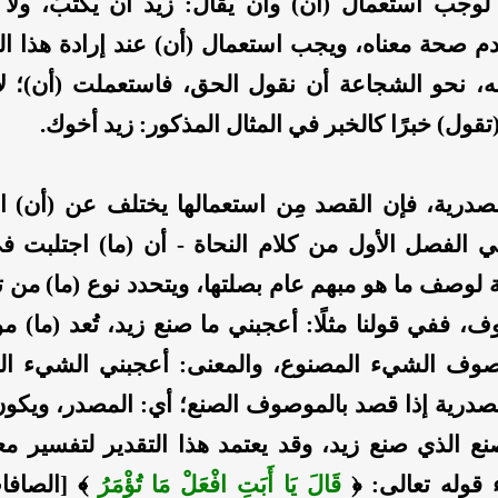
لوجب استعمال (أن) وأن يقال: زيد أن يكتبَ، ولا
دم صحة معناه، ويجب استعمال (أن) عند إرادة هذا ال
 نحو الشجاعة أن نقول الحق، فاستعملت (أن)؛ لأ
قول) خبرًا كالخبر في المثال المذكور: زيد أخوك.
لمصدرية، فإن القصد مِن استعمالها يختلف عن (أن) ا
في الفصل الأول من كلام النحاة - أن (ما) اجتلبت في
لوصف ما هو مبهم عام بصلتها، ويتحدد نوع (ما) من ت
، ففي قولنا مثلًا: أعجبني ما صنع زيد، تُعد (ما) مو
صوف الشيء المصنوع، والمعنى: أعجبني الشيء ال
مصدرية إذا قصد بالموصوف الصنع؛ أي: المصدر، ويكون
ع الذي صنع زيد، وقد يعتمد هذا التقدير لتفسير معن
 قوله تعالى: ﴿
قَالَ يَا أَبَتِ افْعَلْ مَا تُؤْمَرُ