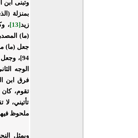
وتبنى ابن 
بمنزلة (ال
زيد
[13]
، و
(ما) المصدر
جعل (ما) م
94]، وجعل
الوجه الثان
فرق ابن الق
تقوم، كان 
تأتيني، لا 
ملحوظ فيها 
ويمثل النح