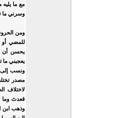
مع ما يليه
وسرني ما ق
ومن الحروف 
للمضي أو ال
يحسن أن ت
يعجبني ما ت
ونسب إلى ا
مصدر تختلف
لاختلاف ال
قعدتَ وما ق
وذهب ابن ال
إليه السهيل