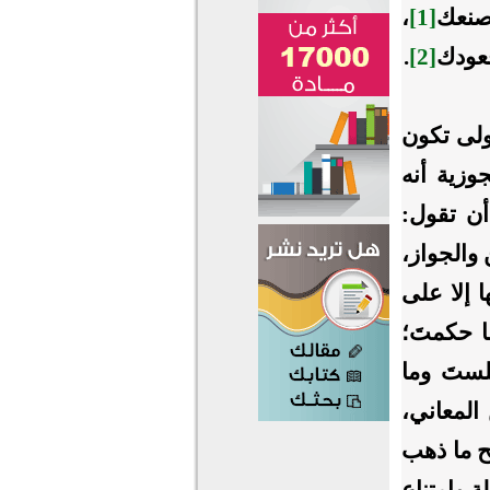
صنعك
[1]
،
قعودك
[2]
.
أولى تكون
وزية أنه
ن تقول:
والجواز،
 إلا على
ا حكمتَ؛
لستَ وما
المعاني،
ح ما ذهب
ة وامتناع