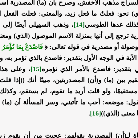
السراج مذهب الأخفش، وصرح بأن (ما) المصدرية اسم
ذي) نحو: فعلتُ ما فعل زيد، والمعنى: فعلت الفعل 
كذلك عدها الطوسي
[14]
، وذهب السهيلي أيضًا إلى 
ية ترجع إلى أنها بمنزلة الاسم الموصول (الذي) ومعنا
وصولة أو مصدرية في قوله تعالى: ﴿
فَاصْدَعْ بِمَا تُؤْمَرُ
﴾
 الآية في الوجه الأول بتقدير: فاصدع بالذي تؤمر به، 
ي بتقدير: فاصدع بالأمر الذي تؤمره
[15]
، وعلى هذا
يم بين (ما) و(أن) المصدريتين، مبينًا أنك ((إذا قلتَ
مستقيمًا، ولو قلت أريد ما تقوم، لم يستقم، وكذل
تقول: موضعه: أحب ما تأتيني، وسر المسألة أن (ما) 
معنى (الذي))
[16]
.
اة لـ(أن) المصدرية بقولهم: عجبت من أن يقوم زيد،