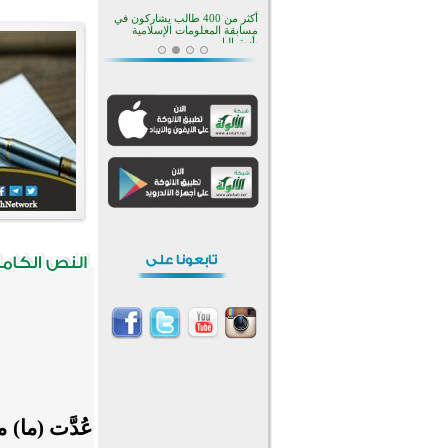
افتتاح تاريخي لأول مسجد في بلييفليا
بالجبل الأسود منذ أكثر من قرن
منطقة ريبوفسي تحتفل بميلاد
مسجد جديد في أجواء إيمانية مميزة
أكبر مشروع إسلامي في ريف
أستراليا يفتتح أبوابه بعد سنوات من
العمل والعطاء
القرآن والتربية في صدارة البرامج
الصيفية للمسلمين في بينزا
وساراتوف وموردوفيا هذا العام
اختتام الدورة التاسعة لمسابقة حفظ
وتلاوة القرآن الكريم في أزناكاييف
أكثر من 100 شخص يتعرفون على
الإسلام خلال يوم المسجد المفتوح
في ميلفيل
اختتام منافسات قرآنية متميزة في
بنغلاديش بمشاركة 3000 متسابق
عُدَّت (ما)