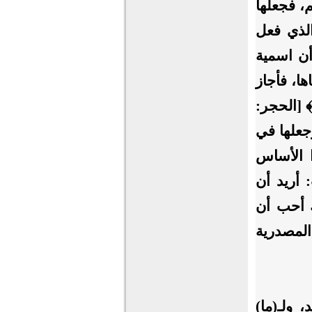
، فجعلها
الذي فعل
أن اسمية
ها، فأجاز
 [الحجر:
وجعلها في
 الأساس
: أريد أن
ك أحب أن
المصدرية
 ولـ(ما)