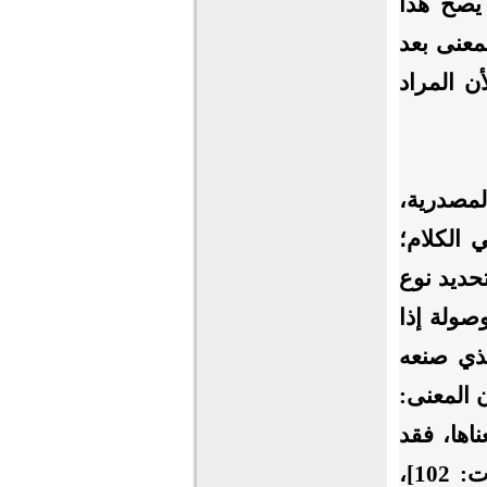
 يصح هذا
معنى بعد
ن المراد
لمصدرية،
 الكلام؛
حديد نوع
صولة إذا
ذي صنعه
 المعنى:
اها، فقد
﴾ [الصافات: 102]،