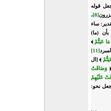
عل قوله
،
[8]
1] [العنكبوت: 4]، بتقدير: ساء
أن (ما)
مَا عَنِتُّمْ
﴾
مبرد
[11]
ِتُّمْ
﴾ [ال
وَضَاقَتْ
تْ عَلَيْهِمُ
، وجعل نحو: