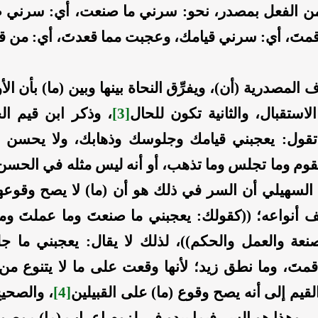
 من الفعل بمصدر، نحو: سرني ما صنعت، أي: سرني 
متَ، أي: سرني قيامك، وعجبت مما قعدتَ، أي: من 
المصدرية (أن)، ويفرِّق النحاة بينها وبين (ما) بأن ال
استقبال، والثانية تكون للحال
[3]
، وذكر ابن قيم الج
قول: يعجبني قيامك وجلوسك وذهابك، ولا يحسن أ
قوم وما تجلس وما تذهب، أو أنه ليس مثله في الحسن 
لسهيلي أن السر في ذلك هو أن (ما) لا يصح وقوعها
 أنواعه؛ ((كقولك: يعجبني ما صنعتَ وما عملتَ وم
صنعة والعمل والحكم))، لذلك لا يقال: يعجبني ما ج
متَ، وما نطق زيد؛ لأنها وقعت على ما لا يتنوع من 
قيم إلى أنه يصح وقوع (ما) على القبيلين
[4]
، والصحي
ي، وهذا هو السر فيما يبدو في لزوم إعراب (ما) موصول