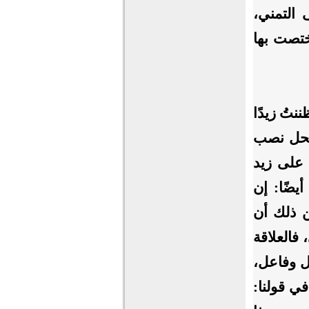
 التمني،
ختصت بها
نتُ زيدًا
 محل نصب
 على زيد
يضًا: إن
ن ذلك أن
 فالعلاقة
ل وفاعل،
في قولنا: