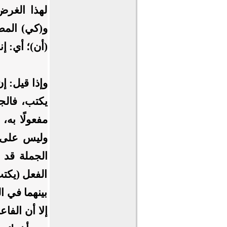
لهذا الغرض
و(كي) المصد
(أن)؛ أي: إ
وإذا قيل: إن
يكتب، فالج
مفعولًا به
وليس على (
الجملة قد 
الفعل (يكتب
بينهما في ا
إلا أن الفا