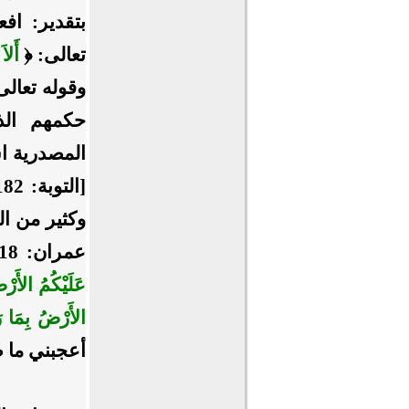
بتقدير: افع
تعالى: ﴿
أَلا
وقوله تعالى
حكمهم الذ
المصدرية اس
[التوبة: 182] ((جعل (ما) اسمًا و(عنتم) من صلته))
وكثير من ال
عمران: 118]، بتقدير: ودوا العنت الذي عنتموه، وقوله تعالى: ﴿
عَلَيْكُمُ الأَرْ
الأَرْضُ بِمَا ر
أعجبني ما ص