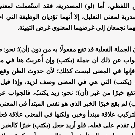
 اللفظي، أما (لو) المصدرية، فقد استُعملت لمعنى
رية لمعنى التعليل، إلا أنهما تؤديان الوظيفة التي ا
نهما تجمعان إلى غرضهما المعنوي غرض التهيئة.
 الجملة الفعلية قد تقع مفعولًا به من دون (أن)؛ نحو: ظن
واب عن ذلك أن جملة (يكتب) وإن أُعربتُ هنا في
، فإنها في المعنى ليست كذلك؛ لأن حدوث الظن وقع
يكتب) التي هي في المعنى وصف لزيد، وإذا قيل أ
تقع خبرًا من غير (أن)؛ نحو: زيد يكتبُ، فالجواب ع
) لم يقع خبرًا الخبر الذي هو نفس المبتدأ في المعنى،
لتركيب علاقة مبتدأ وخبر، ولكنها في المعنى علاقة فع
عل تقدم على فعله، فلو أريد جعل (يكتب) خبرًا كالخبر 