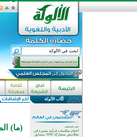
القرآن والتربية في صدارة البرامج
الصيفية للمسلمين في بينزا
وساراتوف وموردوفيا هذا العام
اختتام الدورة التاسعة لمسابقة حفظ
وتلاوة القرآن الكريم في أزناكاييف
كُتَّاب الألوكة
أكثر من 100 شخص يتعرفون على
الإسلام خلال يوم المسجد المفتوح
في ميلفيل
اختتام منافسات قرآنية متميزة في
بنغلاديش بمشاركة 3000 متسابق
(ما) ال
أكثر من 400 طالب يشاركون في
مسابقة المعلومات الإسلامية
بأستراليا