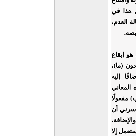
ن هذا في
ة العدم،
يصه.
هو إيقاع
ون (ما)،
فًا إليه
 المعاني
) مفعولًا
: سرني أن
والإضافة،
تعمل إلا