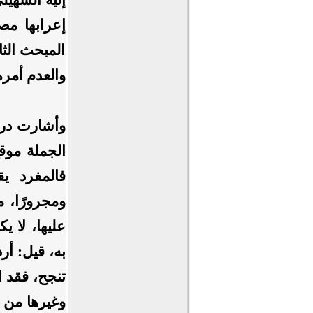
إعرابها مص
المبحث الثا
والعدم أمره
وأشارت درا
الجملة موق
فالمفرد يقع
ومجرورًا، 
عليها، لا يك
به، قيل: أر
تنجح، فقد ا
وغيرها من ا