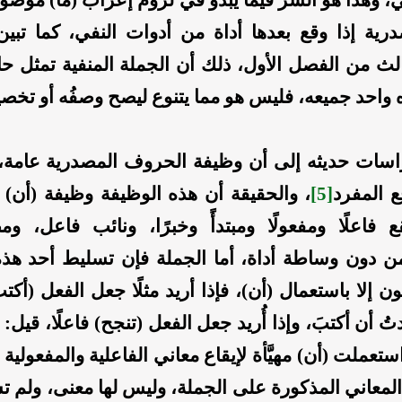
درية إذا وقع بعدها أداة من أدوات النفي، كما تبي
لث من الفصل الأول، ذلك أن الجملة المنفية تمثل حال
 واحد جميعه، فليس هو مما يتنوع ليصح وصفُه أو تخص
سات حديثه إلى أن وظيفة الحروف المصدرية عامة، 
ع المفرد
[5]
، والحقيقة أن هذه الوظيفة وظيفة (أن) د
 فاعلًا ومفعولًا ومبتدأً وخبرًا، ونائب فاعل، ومضا
من دون وساطة أداة، أما الجملة فإن تسليط أحد هذه
ون إلا باستعمال (أن)، فإذا أريد مثلًا جعل الفعل (أكتب
دتُ أن أكتبَ، وإذا أُريد جعل الفعل (تنجح) فاعلًا، قيل
ستعملت (أن) مهيَّأة لإيقاع معاني الفاعلية والمفعولية 
لمعاني المذكورة على الجملة، وليس لها معنى، ولم تس