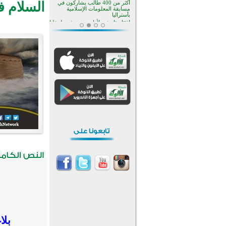
السلام ف
منطقة ريبوفسي تحتفل بميلاد
مسجد جديد في أجواء إيمانية مميزة
أكبر مشروع إسلامي في ريف
أستراليا يفتتح أبوابه بعد سنوات من
العمل والعطاء
القرآن والتربية في صدارة البرامج
الصيفية للمسلمين في بينزا
وساراتوف وموردوفيا هذا العام
اختتام الدورة التاسعة لمسابقة حفظ
وتلاوة القرآن الكريم في أزناكاييف
تيسليتش تختتم برنامجا تعليميا لتعزيز
القيم وبناء الشخصية للشباب
المسلمين
اختتام منافسات قرآنية متميزة في
بنغلاديش بمشاركة 3000 متسابق
أكثر من 400 طالب يشاركون في
مسابقة المعلومات الإسلامية
بأستراليا
بلا