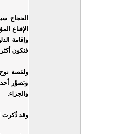
الحجاج سيد
الإقناع الم
وإقامة الد
فتكون أكثر إ
ولقصة نوح 
وتصوِّر أحد
والجزاء.
وقد ذُكرت ا