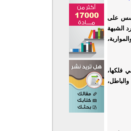
مؤسس على
رد الشبهة
لمواربة،
ي فلكها،
والباطل،