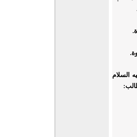
.
ة.
ه السلام
طالب: