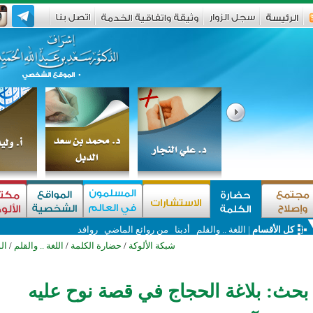
كل الأقسام
|
اللغة .. والقلم
أدبنا
من روائع الماضي
روافد
شبكة الألوكة
/
حضارة الكلمة
/
اللغة .. والقلم
/
ال
حث: بلاغة الحجاج في قصة نوح عليه