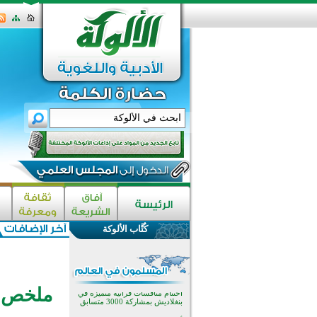
اختتام الدورة التاسعة لمسابقة حفظ
وتلاوة القرآن الكريم في أزناكاييف
تيسليتش تختتم برنامجا تعليميا لتعزيز
القيم وبناء الشخصية للشباب
كُتَّاب الألوكة
المسلمين
اختتام منافسات قرآنية متميزة في
بنغلاديش بمشاركة 3000 متسابق
أكثر من 400 طالب يشاركون في
مسابقة المعلومات الإسلامية
بأستراليا
ملخص ب
افتتاح تاريخي لأول مسجد في بلييفليا
بالجبل الأسود منذ أكثر من قرن