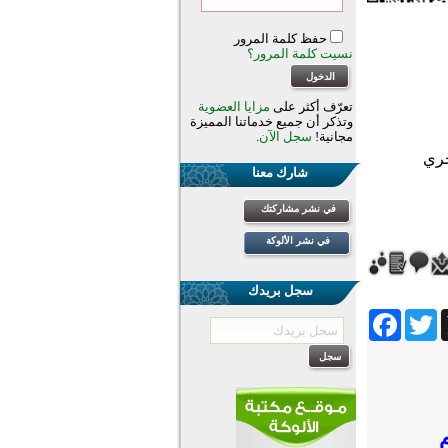
حفظ كلمة المرور
نسيت كلمة المرور؟
تعرّف أكثر على
مزايا العضوية
وتذكر أن جميع خدماتنا المميزة
مجانية!
سجل الآن
.
شارك معنا
في نشر مشاركتك
في نشر الألوكة
سجل بريدك
Facebook
Twitter
Wh