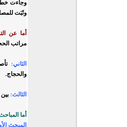
وجاءت خطة 
وثَبَت للم
أما عن التم
مراتب الحجا
الثاني
:
تأص
والحجاج.
الثالث
:
بين 
أما المباحث
المبحث الأ