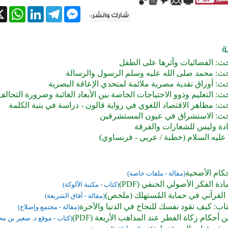
tsApp
X
LinkedIn
Telegram
Messenger
: الفضائيات وأثرها على الطفل
: محمد صلى الله عليه وسلم الرسول والرسالة
: أوراق نقدية مصرية ملائمة لمتحدي الإعاقة البصرية
 التعليم وذوو الاحتياجات الخاصة بين الأبعاد الغائبة وضرورة التحالف
: مظاهر الاقتصاد اللغوي في رواية قالون - دراسة في بنية الكلمة
ث: الاستشراق في عيون المستشرقين
بادة وليس للشعارات والفرقة
عليه السلام (خطبة / عربي - فرنساوي)
ام الأضحية
(مقالة - ملفات خاصة)
ة الفكر الأصولي الحنفي (PDF)
(كتاب - مكتبة الألوكة)
ْي القرآني في حماية المُستهلك (ملخص)
(مقالة - آفاق الشريعة)
ب: كيف تقود نفسك للنجاح في الدنيا والآخرة
(مقالة - مجتمع وإصلاح)
ٔحكام زكاة الفطر عند المذاهب الأربعة (PDF)
(كتاب - موقع د. صغير بن مح