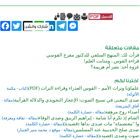
book
Twitter
WhatsApp
X
LinkedIn
Telegram
Messenger
قرأت لك: المنهج السلفي للدكتور مفرح القوسي
قراءة القوس.. ومنابت العلم!
غزوة أحد: نصر أم هزيمة؟
علماؤنا وتراث الأمم – القوس العذراء وقراءة التراث (PDF)
(كتاب - مكتبة
الألوكة)
صدى المعنى في نسيج الصوت: الإعجاز التجويدي والدلالة القرآنية
(مقالة -
آفاق الشريعة)
أصداء روح مرهقة
(مقالة - حضارة الكلمة)
الشام إذ تكرم أبا شامة - إبراهيم الزيبق وصدى الوفاء
(مقالة - ثقافة ومعرفة)
وا "معتصماه" مات صـدى نداها (قصيدة)
(مقالة - حضارة الكلمة)
صدى صلح الحديبية عند المسلمين
(مقالة - موقع د. محمد منير الجنباز)
صوت وصدى (قصيدة)
(مقالة - حضارة الكلمة)