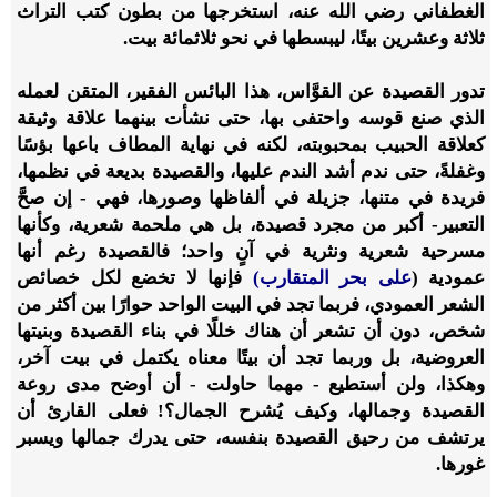
الغطفاني رضي الله عنه، استخرجها من بطون كتب التراث
ثلاثة وعشرين بيتًا، ليبسطها في نحو ثلاثمائة بيت.
تدور القصيدة عن القوَّاس، هذا البائس الفقير، المتقن لعمله
الذي صنع قوسه واحتفى بها، حتى نشأت بينهما علاقة وثيقة
كعلاقة الحبيب بمحبوبته، لكنه في نهاية المطاف باعها بؤسًا
وغفلةً، حتى ندم أشد الندم عليها، والقصيدة بديعة في نظمها،
فريدة في متنها، جزيلة في ألفاظها وصورها، فهي - إن صحَّ
التعبير- أكبر من مجرد قصيدة، بل هي ملحمة شعرية، وكأنها
مسرحية شعرية ونثرية في آنٍ واحد؛ فالقصيدة رغم أنها
عمودية (
على بحر المتقارب)
فإنها لا تخضع لكل خصائص
الشعر العمودي، فربما تجد في البيت الواحد حوارًا بين أكثر من
شخص، دون أن تشعر أن هناك خللًا في بناء القصيدة وبنيتها
العروضية، بل وربما تجد أن بيتًا معناه يكتمل في بيت آخر،
وهكذا، ولن أستطيع - مهما حاولت - أن أوضح مدى روعة
القصيدة وجمالها، وكيف يُشرح الجمال؟! فعلى القارئ أن
يرتشف من رحيق القصيدة بنفسه، حتى يدرك جمالها ويسبر
غورها.