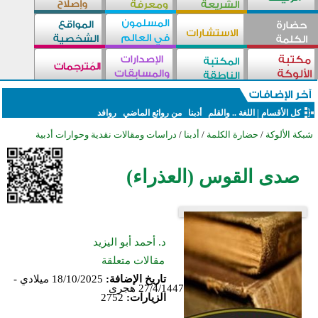
كل الأقسام
|
اللغة .. والقلم
أدبنا
من روائع الماضي
روافد
شبكة الألوكة
/
حضارة الكلمة
/
أدبنا
/
دراسات ومقالات نقدية وحوارات أدبية
صدى القوس (العذراء)
د. أحمد أبو اليزيد
مقالات متعلقة
تاريخ الإضافة:
18/10/2025 ميلادي -
27/4/1447 هجري
الزيارات:
2752