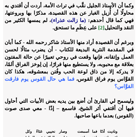
وكما أن الأستاذ الجليل نقَّب في تراث الأمة، أردت أن أقتدي به
محاولًا أن أُزيل الغبار عن هذه القصيدة، مذكرًا بها وبروعتها،
فهي كما قال أحدهم:
(ما زالت عذراء)
، لم يمسها الكثير من
النقد والتحليل
[2]
على عِظَمِ ما تستحق.
وبرغم أن القصيدة أراد منها الأستاذ شاكر رحمه الله - كما أبان
في المقدمة النثرية البديعة للكتاب - أن يضرب مثالًا لحسن
العمل وإتقانه، فإنها وقعت في روحي تعبيرًا عن حالة المفتون
بعلاقة مع محبوبه، ولا يستطيع منها فرارًا، إن لِوخز الفراق ألمًا،
لا يدركه إلا من ذاق لوعة الحب وفُتن بمعشوقه، هكذا كان
القوَّاس يوم فراق القوس،
فما هي حال القوس يوم فارقت
القوَّاس؟
وليسمح لي القارئ أن أضع بين يديه بعض الأبيات التي أحاول
فيها أن أقتفي أثر الشيخ، فاسمع – إذًا - معي صدى صوت
(القوس) بعدما باعها صاحبها.
وناديت أذنًا فما أسمعت
وصار نحيبي غثاءً وكل