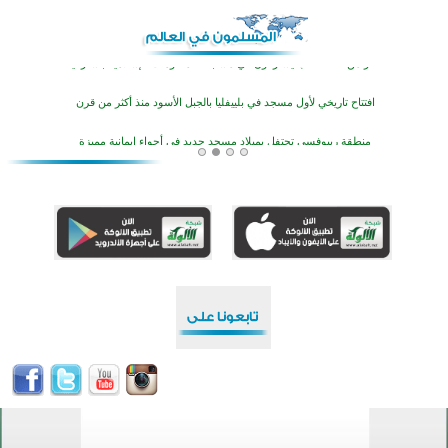
أكثر من 400 طالب يشاركون في مسابقة المعلومات الإسلامية بأستراليا
افتتاح تاريخي لأول مسجد في بلييفليا بالجبل الأسود منذ أكثر من قرن
منطقة ريبوفسي تحتفل بميلاد مسجد جديد في أجواء إيمانية مميزة
أكبر مشروع إسلامي في ريف أستراليا يفتتح أبوابه بعد سنوات من العمل والعطاء
القرآن والتربية في صدارة البرامج الصيفية للمسلمين في بينزا وساراتوف وموردوفيا هذا العام
اختتام الدورة التاسعة لمسابقة حفظ وتلاوة القرآن الكريم في أزناكاييف
تيسليتش تختتم برنامجا تعليميا لتعزيز القيم وبناء الشخصية للشباب المسلمين
اختتام منافسات قرآنية متميزة في بنغلاديش بمشاركة 3000 متسابق
أكثر من 400 طالب يشاركون في مسابقة المعلومات الإسلامية بأستراليا