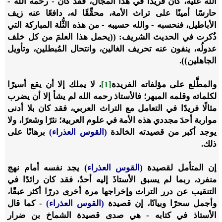
الله عليه، كان فريدًا في هذا المجال، فقد كان - رحمه الله -
حارسًا أمينًا على تراث الأمة، محقِّقًا له، دافعًا عنه زيف
الأباطيل، فنحسبه - والله حسيبه - من هذه الثُّلة المباركة التي
ذُكرت في الحديث الشريف: ((يحمل هذا العلمَ من كل خلف
عدولُه، ينفون عنه تحريف الغالين، وانتحال المُبطلين، وتأويل
الجاهلين)).
والمطَّلع على مؤلفاته الفريدة
[1]
، لا يملك إلا أن يقع أسيرًا
لكلماته وقلمه المبهر؛ فالأستاذ رحمه الله لم يشأ إلا أن يضرب
مثالًا فريدًا في التعامل مع التراث العربي، فقد كان بلا أدنى
مواربة أحدَ مجددي هذه الأمة في علوم العربية؛ نثرًا وشعرًا، ولا
يوجد أكبر من قصيدته الخالدة
(القوس العذراء)
برهانًا على
ذلك.
إن المتأمل لقصيدة
(القوس العذراء
) يجد نفسه أمام نهج
منفرد، ربما لم يسبق الأستاذَ إليه أحدٌ، فقد كان رائدًا في
التنقيب عن درر التراث وإخراجها مرة أخرى دررًا أكثر عبقًا،
وأجمل سحرًا وبيانًا، إن قصيدة
(القوس العذراء)
- كما قال
الأستاذ في كتابه - هي صدى قصيدة الشماخ بن ضرار