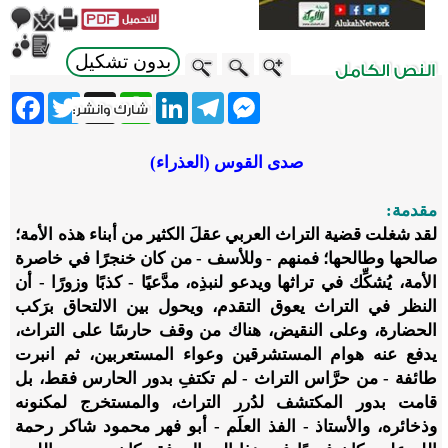
بدون تشكيل
ebook
Twitter
WhatsApp
X
LinkedIn
Telegram
Messenger
صدى القوس (العذراء)
مقدمة:
لقد شغلت قضية التراث العربي عقلَ الكثير من أبناء هذه الأمة؛
صالحها وطالحها؛ فمنهم - وللأسف - من كان خنجرًا في خاصرة
الأمة، يُشكِّك في تراثها ويدعو لنبذِه، مدَّعيًا - كذبًا وزورًا - أن
النظر في التراث يعوق التقدم، ويحول بين الالتحاق برَكب
الحضارة، وعلى النقيض، هناك من وقف حارسًا على التراث،
يدفع عنه هوام المستشرقين وعواء المستعربين، ثم انبرت
طائفة - من حرَّاس التراث - لم تكتفِ بدور الحارس فقط، بل
قامت بدور المكتشف لدُرر التراث، والمستخرج لمكنونه
وذخائره، والأستاذ - الفذ العلَم - أبو فهر محمود شاكر رحمة