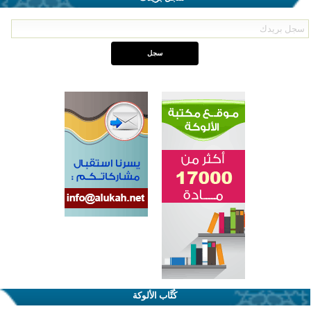
اختتام الدورة التاسعة لمسابقة حفظ وتلاوة القرآن الكريم في أزناكاييف
تيسليتش تختتم برنامجا تعليميا لتعزيز القيم وبناء الشخصية للشباب المسلمين
كُتَّاب الألوكة
اختتام منافسات قرآنية متميزة في بنغلاديش بمشاركة 3000 متسابق