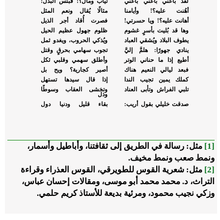
لقد باعني باعني باعني
ثياب ومال؟! فبئس البدل!
أهُنت عليه؟! وأيامنا
مثالًا يُقال ونعم المثل
أهانت عليه؟! ويا حسرتي!
فصرت أُقاد أجر الذيل
وها قد بُليت بأسرٍ غشوم
ظلوم جهول عظيم الحيل
يطوف البلاد ويُشقي العباد
ويُذكي الحروب، ويغدو ثمل
ينادي جهورًا: هلمَّ إليَّ
تجوب سهامي بحرقٍ وقتل
أطيع إذا ما حناني الوتر
وأطلق سهمي وقلبي ثكل
فبعد ليالي النعيم هناك
أصير كجارية؟ ويح بل
كملك يمين تجيب الندا
إذا قال سيدها تستهل
تلبي الفراش وتأبى العناد
وتخشى العقاب وسوطًا
وذل
صدقت خليلي بقول أريب:
بقاء قليل ودنيا دول
[1]
مثل: رسالة في الطريق إلى ثقافتنا، وأباطيل وأسمار،
ونمط صعب ونمط مخيف.
[2]
مثل: شعرية القوس للطويرقي، القوس العذراء وقراءة
التراث، د. محمد محمد أبو موسى، ومقالات إحسان عباس،
وزكي نجيب محمود، ومرئية بديعة للأستاذ كريم حلمي.